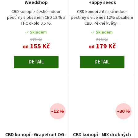
Weedshop
Happy seeds
CBD konopí z české indoor
CBD konopí z italské indoor
pěstírny s obsahem CBD 12 % a
pěstírny s více než 12% obsahem
THC okolo 0,5 %.
CBD. Pěkné květy...
Skladem
Skladem
178 Kč
216 Kč
155 Kč
179 Kč
od
od
DETAIL
DETAIL
–12 %
–30 %
CBD konopí - Grapefruit OG -
CBD konopí - MIX drobných