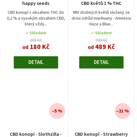
happy seeds
CBD květů 1 % THC
CBD konopí s obsahem THC do
MIX drobných květů složený ze
0,2 % a vysokým obsahem CBD,
dvou odrůd marihuany - Amnesia
který vždy...
Haze a Blue...
Skladem
Skladem
205 Kč
700 Kč
180 Kč
489 Kč
od
od
DETAIL
DETAIL
–5 %
–21 %
CBD konopí - Slothzilla -
CBD konopí - Strawberry