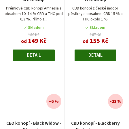
produktu
je
Prémiové CBD konopí Amnesia s
CBD konopí z české indoor
obsahem 10–14 % CBD a THC pod
pěstírny s obsahem CBD 15 % a
5,0
0,3 %. Přímo z...
THC okolo 1 %.
z
5
Skladem
Skladem
hvězdiček.
180 Kč
167 Kč
149 Kč
155 Kč
od
od
DETAIL
DETAIL
–6 %
–23 %
CBD konopí - Black Widow -
CBD konopí - Blackberry