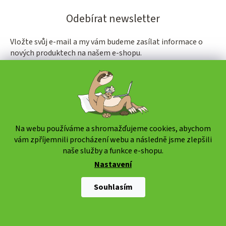
Odebírat newsletter
Vložte svůj e-mail a my vám budeme zasílat informace o
nových produktech na našem e-shopu.
E-mail
PŘIHLÁSIT SE
Na webu používáme a shromažďujeme cookies, abychom
vám zpříjemnili procházení webu a následně jsme zlepšili
naše služby a funkce e-shopu.
Nastavení
Souhlasím
Sledujte nás na Instagramu
Z