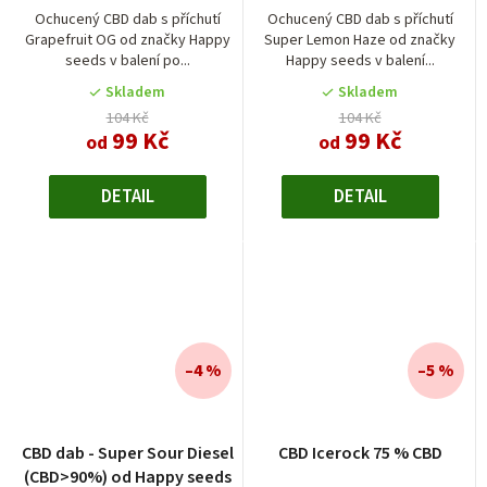
seeds
je
Ochucený CBD dab s příchutí
Ochucený CBD dab s příchutí
Grapefruit OG od značky Happy
Super Lemon Haze od značky
1,0
seeds v balení po...
Happy seeds v balení...
z
5
Skladem
Skladem
hvězdiček.
104 Kč
104 Kč
99 Kč
99 Kč
od
od
DETAIL
DETAIL
–4 %
–5 %
CBD dab - Super Sour Diesel
CBD Icerock 75 % CBD
(CBD>90%) od Happy seeds