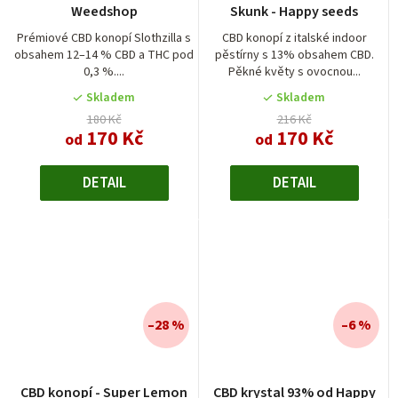
Weedshop
Skunk - Happy seeds
Prémiové CBD konopí Slothzilla s
CBD konopí z italské indoor
obsahem 12–14 % CBD a THC pod
pěstírny s 13% obsahem CBD.
0,3 %....
Pěkné květy s ovocnou...
Skladem
Skladem
180 Kč
216 Kč
170 Kč
170 Kč
od
od
DETAIL
DETAIL
–28 %
–6 %
Průměrné
CBD konopí - Super Lemon
CBD krystal 93% od Happy