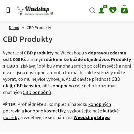
Přejít
na
Hledat
NÁ
obsah
KO
Domů
CBD Produkty
CBD Produkty
Vyberte si
CBD produkty
na Weedshopu s
dopravou zdarma
od 1 000 Kč
a malým
dárkem ke každé objednávce
.
Produkty
s CBD
si získávají oblibu v mnoha zemích po celém světě a není
divu — jsou dostupné v mnoha formách, takže si každý může
vybrat, co mu nejvíce vyhovuje. Ať už dáváte přednost
CBD
oleji
,
CBD kapslím
, pití
konopného čaje
nebo konzumaci
chutných
CBD bonbónů
.
🌱
TIP:
Prohlédněte si kompletní nabídku
konopných
potravin
a
konopné kosmetiky
,
vyzkoušejte naše
kuřácké
potřeby
a vzdělávejte se s námi na
Weedshop blogu
.