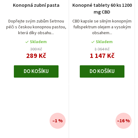
Konopná zubní pasta
Konopné tablety 60 ks 1200
mg CBD
Dopřejte svým zubům šetrnou
CBD kapsle se silným konopným
péči s českou konopnou pastou,
fullspektrum olejem a vysokým
která díky obsahu...
obsahem...
Skladem
Skladem
300 Kč
1 364 Kč
289 Kč
1 147 Kč
DO KOŠÍKU
DO KOŠÍKU
–1 %
–16 %