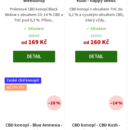
Weedshop
Kush - happy seeds
Prémiové CBD konopí Black
CBD konopí s obsahem THC do
Widow s obsahem 10–14 % CBD a
0,2 % a vysokým obsahem CBD,
THC pod 0,3 %. Přímo...
který vždy...
Skladem
Skladem
180 Kč
210 Kč
169 Kč
160 Kč
od
od
DETAIL
DETAIL
české cbd konopí!
až 1% thc
–18 %
–14 %
Průměrné
CBD konopí - Blue Amnesia -
CBD konopí - CBD Kush -
hodnocení