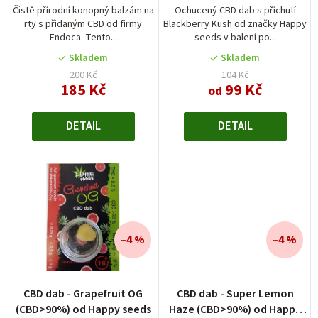
d
je
Čistě přírodní konopný balzám na
Ochucený CBD dab s příchutí
rty s přidaným CBD od firmy
Blackberry Kush od značky Happy
4,0
u
Endoca. Tento...
seeds v balení po...
z
k
5
Skladem
Skladem
t
hvězdiček.
200 Kč
104 Kč
185 Kč
99 Kč
od
ů
DETAIL
DETAIL
–4 %
–4 %
Průměrné
CBD dab - Grapefruit OG
CBD dab - Super Lemon
hodnocení
(CBD>90%) od Happy seeds
Haze (CBD>90%) od Happy
produktu