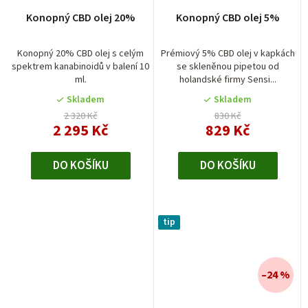
Průměrné
Konopný CBD olej 20%
Konopný CBD olej 5%
hodnocení
produktu
je
Konopný 20% CBD olej s celým
Prémiový 5% CBD olej v kapkách
spektrem kanabinoidů v balení 10
se skleněnou pipetou od
5,0
ml.
holandské firmy Sensi...
z
5
Skladem
Skladem
hvězdiček.
2 320 Kč
830 Kč
2 295 Kč
829 Kč
DO KOŠÍKU
DO KOŠÍKU
tip
–24 %