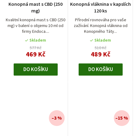
Konopná mast s CBD (250
Konopná vláknina v kapslích
mg)
120 ks
Kvalitní konopná mast s CBD (250
Přírodní rovnováha pro vaše
mg) v balení o objemu 10 ml od
zažívání. Konopná vláknina od
firmy Endoca....
Konopného Táty...
Skladem
Skladem
577 Kč
510 Kč
469 Kč
489 Kč
DO KOŠÍKU
DO KOŠÍKU
–3 %
–15 %