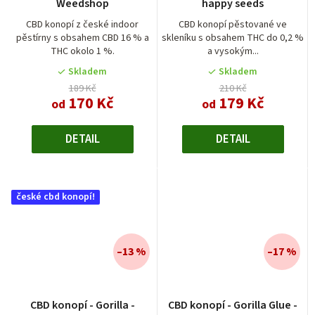
Weedshop
happy seeds
produktu
je
CBD konopí z české indoor
CBD konopí pěstované ve
pěstírny s obsahem CBD 16 % a
skleníku s obsahem THC do 0,2 %
5,0
THC okolo 1 %.
a vysokým...
z
5
Skladem
Skladem
hvězdiček.
189 Kč
210 Kč
170 Kč
179 Kč
od
od
DETAIL
DETAIL
české cbd konopí!
–13 %
–17 %
CBD konopí - Gorilla -
CBD konopí - Gorilla Glue -