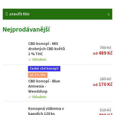
V
otevřít filtr
ý
p
Nejprodávanější
i
s
CBD konopí - MIX
p
700 Kč
drobných CBD květů
489 Kč
od
1 % THC
r
Skladem
o
české cbd konopí!
d
až 1% thc
u
189 Kč
CBD konopí - Blue
170 Kč
od
k
Amnesia -
Weedshop
t
Skladem
ů
Konopná vláknina v
510 Kč
kapslích 120 ks