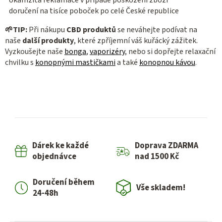
doručení na tisíce poboček po celé České republice
🌱
TIP:
Při nákupu
CBD produktů
se neváhejte podívat na
naše
další produkty
, které zpříjemní váš kuřácký zážitek.
Vyzkoušejte naše
bonga
,
vaporizéry
, nebo si dopřejte relaxační
chvilku s
konopnými mastičkami
a také
konopnou kávou
.
Dárek ke každé
Doprava ZDARMA
objednávce
nad 1500 Kč
Doručení během
Vše skladem!
24-48h