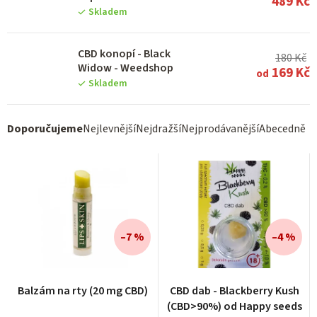
489 Kč
Skladem
CBD konopí - Black
180 Kč
Widow - Weedshop
169 Kč
od
Skladem
Ř
Doporučujeme
Nejlevnější
Nejdražší
Nejprodávanější
Abecedně
a
z
e
n
í
–7 %
–4 %
p
r
Průměrné
Balzám na rty (20 mg CBD)
CBD dab - Blackberry Kush
hodnocení
o
(CBD>90%) od Happy seeds
produktu