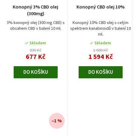
Konopný 3% CBD olej
Konopný CBD olej 10%
(300mg)
3% konopný olej (300 mg CBD) s
Konopný 10% CBD olej s celým
obsahem CBD v balení 10 ml.
spektrem kanabinoidů v balení 10
ml.
Skladem
Skladem
935 Kč
1 600 Kč
677 Kč
1 594 Kč
DO KOŠÍKU
DO KOŠÍKU
–1 %