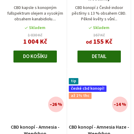
produktu
je
CBD kapsle s konopným
CBD konopí z České indoor
fullspektrum olejem a vysokým
pěstírny s 13 % obsahem CBD.
4,5
obsahem kanabidiolu....
Pěkné květy s vůní...
z
5
Skladem
Skladem
hvězdiček.
1 030 Kč
167 Kč
1 004 Kč
155 Kč
od
DO KOŠÍKU
DETAIL
tip
české cbd konopí!
až 1% thc
–26 %
–14 %
Průměrné
CBD konopí - Amnesia -
CBD konopí - Amnesia Haze -
hodnocení
Weedshop
Weedshop