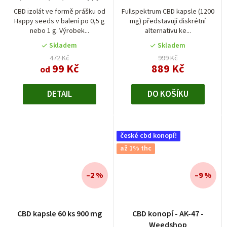
seeds
CBD izolát ve formě prášku od
Fullspektrum CBD kapsle (1200
Happy seeds v balení po 0,5 g
mg) představují diskrétní
nebo 1 g. Výrobek...
alternativu ke...
Skladem
Skladem
472 Kč
999 Kč
99 Kč
889 Kč
od
DETAIL
DO KOŠÍKU
české cbd konopí!
až 1% thc
–2 %
–9 %
Průměrné
CBD kapsle 60 ks 900 mg
CBD konopí - AK-47 -
hodnocení
Weedshop