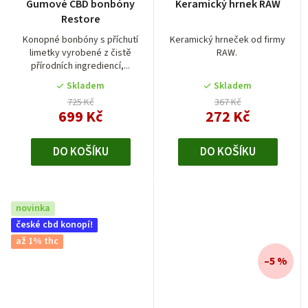
Gumové CBD bonbóny
Keramický hrnek RAW
Restore
Konopné bonbóny s příchutí
Keramický hrneček od firmy
limetky vyrobené z čistě
RAW.
přírodních ingrediencí,...
Skladem
Skladem
725 Kč
367 Kč
699 Kč
272 Kč
DO KOŠÍKU
DO KOŠÍKU
novinka
české cbd konopí!
až 1% thc
–5 %