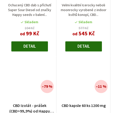
Ochucený CBD dab s příchutí
Velmi kvalitní Icerocky neboli
Super Sour Diesel od značky
moonrocky vyrobené z indoor
Happy seeds v balení...
květů konopí, CBD...
Skladem
Skladem
104 Kč
577 Kč
99 Kč
545 Kč
od
od
DETAIL
DETAIL
–79 %
–11 %
CBD Izolát - prášek
CBD kapsle 60 ks 1200 mg
(CBD>99,9%) od Happy