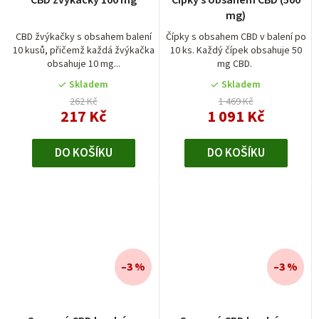
mg)
CBD žvýkačky s obsahem balení
Čípky s obsahem CBD v balení po
10 kusů, přičemž každá žvýkačka
10 ks. Každý čípek obsahuje 50
obsahuje 10 mg...
mg CBD.
Skladem
Skladem
262 Kč
1 469 Kč
217 Kč
1 091 Kč
DO KOŠÍKU
DO KOŠÍKU
–3 %
–3 %