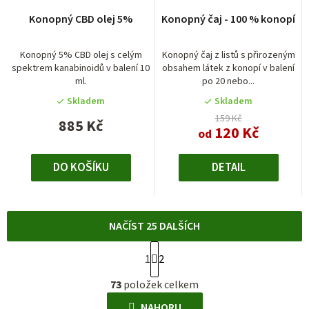
Konopný CBD olej 5%
Konopný čaj - 100 % konopí
Konopný 5% CBD olej s celým
Konopný čaj z listů s přirozeným
spektrem kanabinoidů v balení 10
obsahem látek z konopí v balení
ml.
po 20 nebo...
Skladem
Skladem
159 Kč
885 Kč
120 Kč
od
DO KOŠÍKU
DETAIL
NAČÍST 25 DALŠÍCH
S
1
2
t
O
r
73
položek celkem
v
á
l
NAHORU