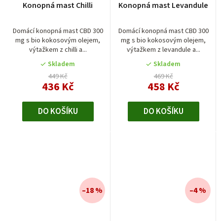
Konopná mast Chilli
Konopná mast Levandule
Domácí konopná mast CBD 300
Domácí konopná mast CBD 300
mg s bio kokosovým olejem,
mg s bio kokosovým olejem,
výtažkem z chilli a...
výtažkem z levandule a...
Skladem
Skladem
449 Kč
469 Kč
436 Kč
458 Kč
DO KOŠÍKU
DO KOŠÍKU
–18 %
–4 %