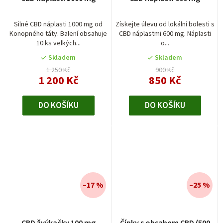
Silné CBD náplasti 1000 mg od
Získejte úlevu od lokální bolesti s
Konopného táty. Balení obsahuje
CBD náplastmi 600 mg. Náplasti
10 ks velkých...
o...
Skladem
Skladem
1 250 Kč
900 Kč
1 200 Kč
850 Kč
DO KOŠÍKU
DO KOŠÍKU
–17 %
–25 %
CBD žvýkačky 100 mg
Čípky s obsahem CBD (500