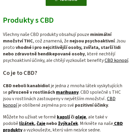
n
á
k
d
o
Produkty s CBD
a
v
c
á
í
Všechny naše CBD produkty obsahují pouze
minimální
n
p
množství THC
, což znamená, že
nejsou psychoaktivní
. Jsou
í
proto
vhodné i pro nejcitlivější osoby, zvířata, starší lidi
r
nebo zdravotně hendikepované osoby
, které nechtějí
v
psychoaktivní účinky, ale chtějí vyzkoušet benefity
CBD konopí
.
k
y
Co je to CBD?
v
ý
CBD neboli kanabidiol
je jedna z mnoha látek vyskytujících
p
se
přirozeně v rostlinách
marihuany
. CBD společně s THC
i
jsou v rostlinách zastoupeny v největším množství .
CBD
s
konopí
je oblíbené zejména pro své
pozitivní účinky
.
u
Můžete ho užívat ve formě
kapslí
či
oleje
, ale také v
podobě
lízátek
,
čaje
nebo
žvýkaček
. Mrkněte na naše
CBD
produkty
a vyzkoušejte, který vám nejvíce sedne.