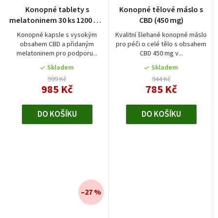
Konopné tablety s
Konopné tělové máslo s
melatoninem 30 ks 1200 mg
CBD (450 mg)
CBD
Konopné kapsle s vysokým
Kvalitní šlehané konopné máslo
obsahem CBD a přidaným
pro péči o celé tělo s obsahem
melatoninem pro podporu...
CBD 450 mg v...
Skladem
Skladem
999 Kč
944 Kč
985 Kč
785 Kč
DO KOŠÍKU
DO KOŠÍKU
–27 %