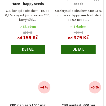
hodnocení
Haze - happy seeds
seeds
produktu
je
CBD konopí s obsahem THC do
CBD krystal s obsahem CBD 93 %
0,2 % a vysokým obsahem CBD,
od značky Happy seeds v balení
4,0
který vždy...
po 0,5 nebo 1...
z
5
Skladem
Skladem
hvězdiček.
210 Kč
400 Kč
159 Kč
379 Kč
od
od
DETAIL
DETAIL
–4 %
–5 %
CBD náplasti 1000 mg
CBD náplasti 600 mg