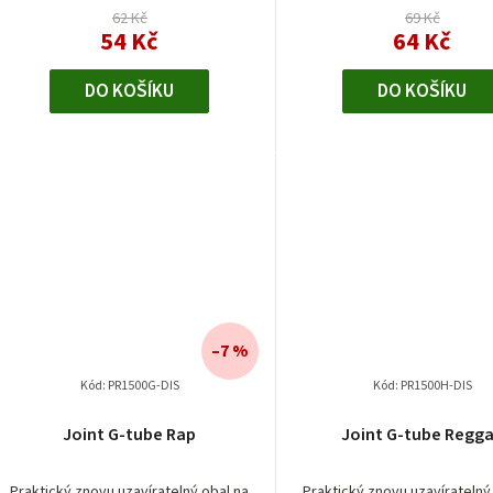
62 Kč
69 Kč
54 Kč
64 Kč
DO KOŠÍKU
DO KOŠÍKU
–7 %
Kód:
PR1500G-DIS
Kód:
PR1500H-DIS
Joint G-tube Rap
Joint G-tube Regg
Praktický znovu uzavíratelný obal na
Praktický znovu uzavíratelný