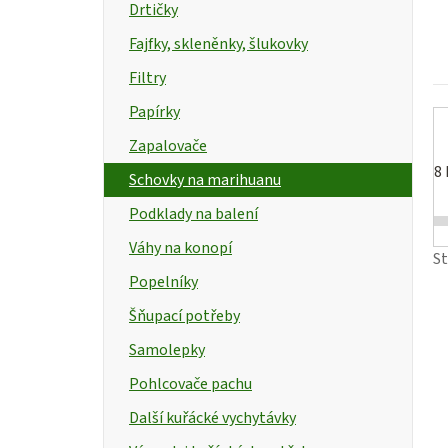
Drtičky
í
Fajfky, skleněnky, šlukovky
p
Filtry
a
Papírky
n
t
Zapalovače
e
8
Schovky na marihuanu
l
Podklady na balení
Váhy na konopí
S
Popelníky
Šňupací potřeby
Samolepky
Pohlcovače pachu
Další kuřácké vychytávky