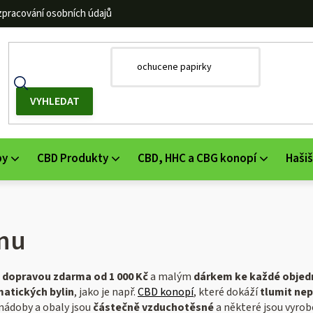
zpracování osobních údajů
by
CBD Produkty
CBD, HHC a CBG konopí
Hašiš
nu
s
dopravou zdarma od 1 000 Kč
a malým
dárkem ke každé objed
atických bylin
, jako je např.
CBD konopí
, které dokáží
tlumit nep
nádoby a obaly jsou
částečně vzduchotěsné
a některé jsou vyrobe