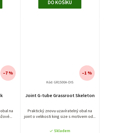
DO KOŠÍKU
–7 %
–1 %
Kód:
GR1500A-DIS
nk
Joint G-tube Grassroot Skeleton
 obal na
Praktický znovu uzavíratelný obal na
ůžové...
joint o velikosti king size s motivem od...
Skladem