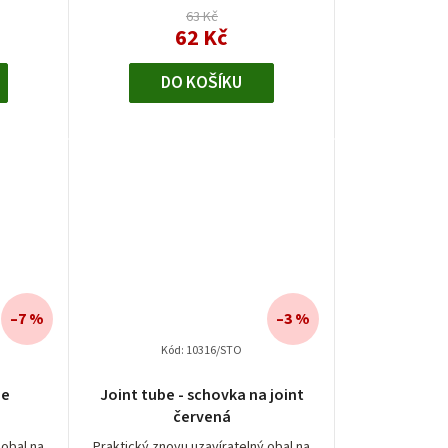
63 Kč
62 Kč
DO KOŠÍKU
–7 %
–3 %
Kód:
10316/STO
ae
Joint tube - schovka na joint
červená
 obal na
Praktický znovu uzavíratelný obal na