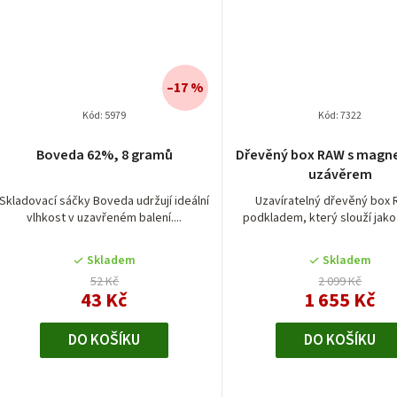
–17 %
Kód:
5979
Kód:
7322
Boveda 62%, 8 gramů
Dřevěný box RAW s magn
uzávěrem
Skladovací sáčky Boveda udržují ideální
Uzavíratelný dřevěný box 
vlhkost v uzavřeném balení....
podkladem, který slouží jako
Skladem
Skladem
52 Kč
2 099 Kč
43 Kč
1 655 Kč
DO KOŠÍKU
DO KOŠÍKU