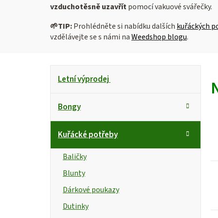
vzduchotěsně uzavřít
pomocí vakuové svářečky.
🌱
TIP:
Prohlédněte si nabídku dalších
kuřáckých p
vzdělávejte se s námi na
Weedshop blogu
.
P
K
Přeskočit
Letní výprodej
kategorie
a
o
t
s
Bongy
e
g
t
i
Kuřácké potřeby
o
r
s
r
Baličky
i
a
Blunty
e
n
r
Dárkové poukazy
n
Dutinky