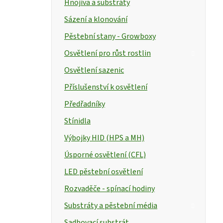
Hnojiva a substráty
Sázení a klonování
Pěstební stany - Growboxy
Osvětlení pro růst rostlin
Osvětlení sazenic
Příslušenství k osvětlení
Předřadníky
Stínidla
Výbojky HID (HPS a MH)
Úsporné osvětlení (CFL)
LED pěstební osvětlení
Rozvaděče - spínací hodiny
Substráty a pěstební média
Sadbovací substrát