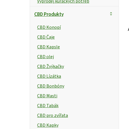
Výprodej kuřáckých potřeb
CBD Produkty
CBD Konopí
CBD Čaje
CBD Kapsle
CBD olej
CBD Žvýkačky
CBD Lízátka
CBD Bonbóny
CBD Masti
CBD Tabák
CBD pro zvířata
CBD Kapky