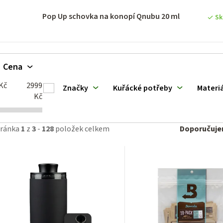
d
Pop Up schovka na konopí Qnubu 20 ml
Sk
u
k
Cena
ů
Kč
2999
Značky
Kuřácké potřeby
Materiá
Kč
Ř
tránka
1
z
3
-
128
položek celkem
Doporučuj
a
z
e
n