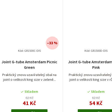
–33 %
Kód:
GR1500C-DIS
Kód:
GR1500D-DIS
Joint G-tube Amsterdam Picnic
Joint G-tube Amsterdam
Green
Pink
Praktický znovu uzavíratelný obal na
Praktický znovu uzavíratelný
joint o velikosti king size v zelené...
joint o velikosti king size v r
Skladem
Skladem
62 Kč
62 Kč
41 Kč
54 Kč