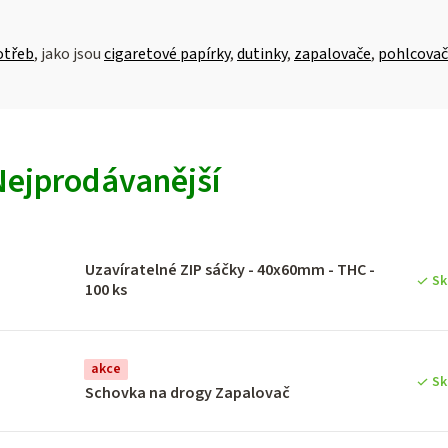
otřeb
, jako jsou
cigaretové papírky
,
dutinky
,
zapalovače
,
pohlcovač
V
Nejprodávanější
ý
p
Uzavíratelné ZIP sáčky - 40x60mm - THC -
Sk
100 ks
p
akce
Sk
Schovka na drogy Zapalovač
o