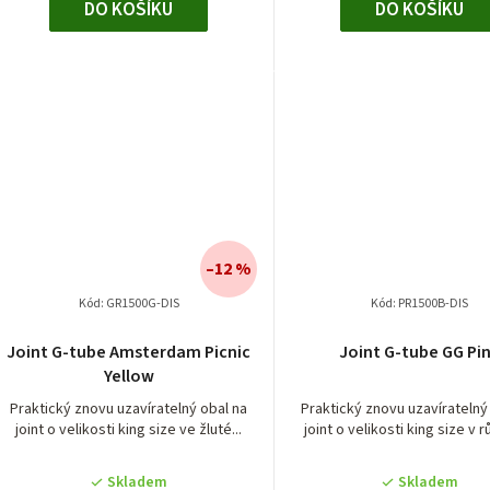
DO KOŠÍKU
DO KOŠÍKU
–12 %
Kód:
GR1500G-DIS
Kód:
PR1500B-DIS
Joint G-tube Amsterdam Picnic
Joint G-tube GG Pi
Yellow
Praktický znovu uzavíratelný obal na
Praktický znovu uzavíratelný
joint o velikosti king size ve žluté...
joint o velikosti king size v r
Skladem
Skladem