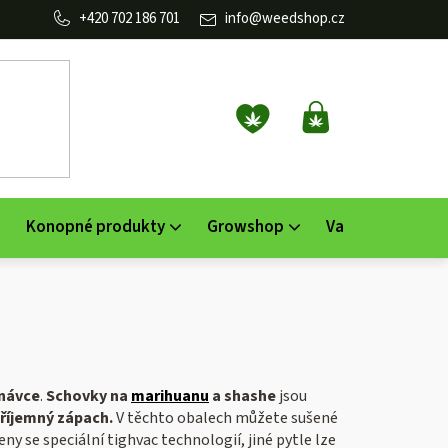
702 186 701
info
@
weedshop.cz
NÁKUPNÍ
KOŠÍK
Konopné produkty
Growshop
Vaporizéry
K
návce
.
Schovky na
marihuanu
a shashe
jsou
říjemný zápach.
V těchto obalech můžete sušené
ny se speciální tighvac technologií, jiné pytle lze