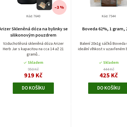
í
–3 %
p
Kód:
7640
Kód:
7544
r
Arizer Skleněná dóza na bylinky se
Boveda 62%, 1 gram, 2
silikonovým pouzdrem
o
Vzduchotěsná skleněná dóza Arizer
Balení 20x1g sáčků Boveda 
d
Herb Jar s kapacitou na cca 14 až 21
ideální vlhkost v uzavřeném ba
gramů...
u
Skladem
Skladem
k
950 Kč
444 Kč
919 Kč
425 Kč
t
DO KOŠÍKU
DO KOŠÍKU
ů