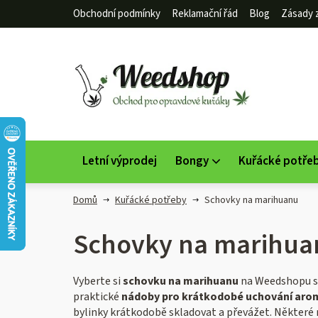
Přejít
Obchodní podmínky
Reklamační řád
Blog
Zásady 
na
obsah
Letní výprodej
Bongy
Kuřácké potře
Domů
Kuřácké potřeby
Schovky na marihuanu
Schovky na marihua
Vyberte si
schovku na marihuanu
na Weedshopu 
praktické
nádoby pro krátkodobé uchování arom
bylinky krátkodobě skladovat a převážet. Některé 