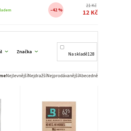
21 Kč
–42 %
ladem
12 Kč
l
Značka
Na skladě
128
eme
Nejlevnější
Nejdražší
Nejprodávanější
Abecedně