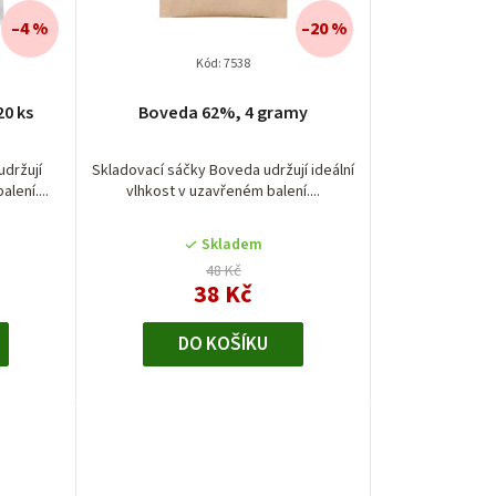
–4 %
–20 %
Kód:
7538
0 ks
Boveda 62%, 4 gramy
udržují
Skladovací sáčky Boveda udržují ideální
lení....
vlhkost v uzavřeném balení....
Skladem
48 Kč
38 Kč
DO KOŠÍKU