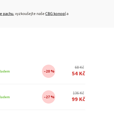
e pachu
, vyzkoušejte naše
CBG konopí
a
68 Kč
–20 %
ladem
54 Kč
136 Kč
–27 %
ladem
99 Kč