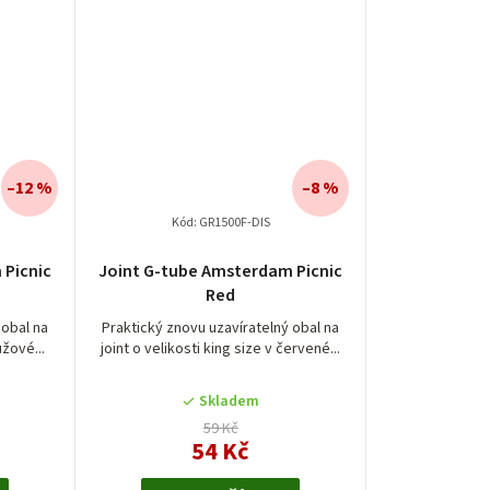
–12 %
–8 %
Kód:
GR1500F-DIS
 Picnic
Joint G-tube Amsterdam Picnic
Red
 obal na
Praktický znovu uzavíratelný obal na
ůžové...
joint o velikosti king size v červené...
Skladem
59 Kč
54 Kč