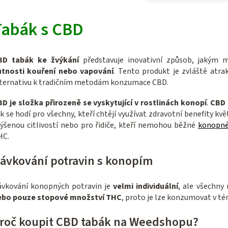
Tabák s CBD
BD tabák ke žvýkání
představuje inovativní způsob, jakým 
utnosti kouření nebo vapování
. Tento produkt je zvláště atrak
lternativu k tradičním metodám konzumace CBD.
D je složka přirozeně se vyskytující v rostlinách konopí
.
CBD
k se hodí pro všechny, kteří chtějí využívat zdravotní benefity kv
ýšenou citlivostí nebo pro řidiče, kteří nemohou běžné
konopné
HC.
ávkování potravin s konopím
vkování konopných potravin je
velmi individuální
, ale všechny
ebo pouze stopové množství THC
, proto je lze konzumovat v 
roč koupit CBD tabák na Weedshopu?