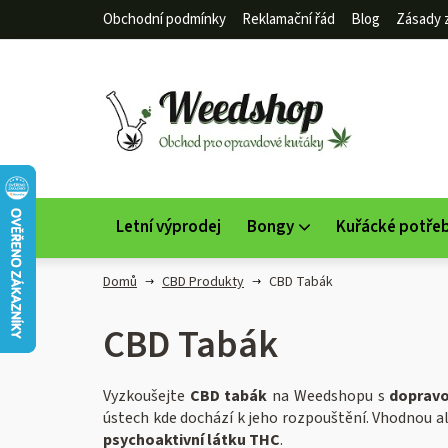
Přejít
Obchodní podmínky
Reklamační řád
Blog
Zásady 
na
obsah
Letní výprodej
Bongy
Kuřácké potře
Domů
CBD Produkty
CBD Tabák
CBD Tabák
Vyzkoušejte
CBD tabák
na Weedshopu s
dopravo
ústech kde dochází k jeho rozpouštění. Vhodnou 
psychoaktivní látku THC
.