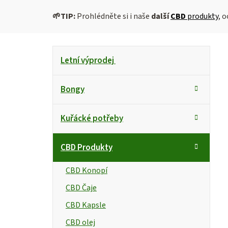
🌱
TIP:
Prohlédněte si i naše
další
CBD
produkty
, 
P
K
Přeskočit
Letní výprodej
kategorie
a
o
t
s
Bongy
e
g
t
Kuřácké potřeby
o
r
r
CBD Produkty
i
a
e
n
CBD Konopí
CBD Čaje
n
CBD Kapsle
í
CBD olej