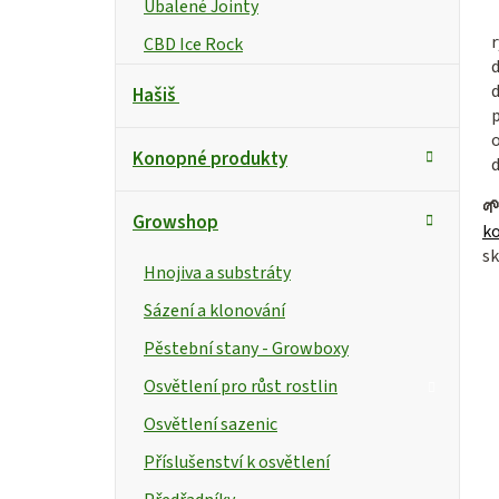
Ubalené Jointy
r
CBD Ice Rock
d
Hašiš
Konopné produkty
d

Growshop
k
sk
Hnojiva a substráty
Sázení a klonování
Pěstební stany - Growboxy
Osvětlení pro růst rostlin
Osvětlení sazenic
Příslušenství k osvětlení