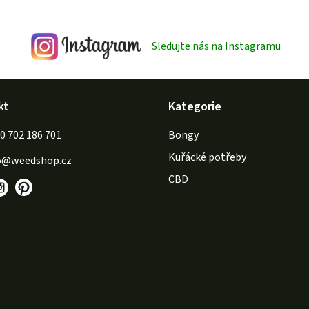
Sledujte nás na Instagramu
kt
Kategorie
702 186 701
Bongy
Kuřácké potřeby
o
@
weedshop.cz
CBD