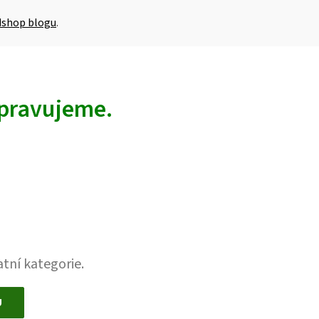
shop blogu
.
ipravujeme.
tní kategorie.
U