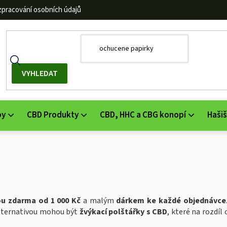
zpracování osobních údajů
by
CBD Produkty
CBD, HHC a CBG konopí
Hašiš
u zdarma od 1 000 Kč
a malým
dárkem ke každé objednávce
alternativou mohou být
žvýkací polštářky s CBD
, které na rozdíl