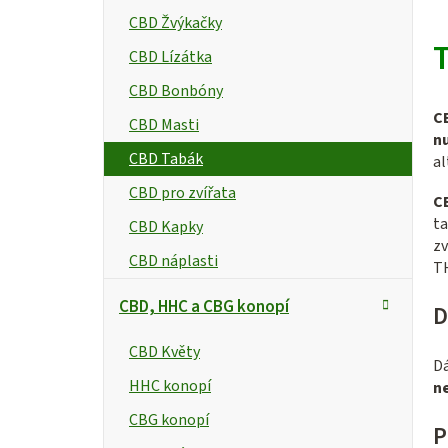
p
CBD Žvýkačky
a
CBD Lízátka
n
CBD Bonbóny
C
CBD Masti
e
n
CBD Tabák
a
l
CBD pro zvířata
CB
ta
CBD Kapky
zv
CBD náplasti
T
CBD, HHC a CBG konopí
D
CBD Květy
Dá
HHC konopí
n
CBG konopí
P