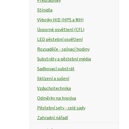
Předřadníky
Stínidla
Výbojky HID (HPS a MH)
Úsporné osvětlení (CFL)
LED pěstební osvětlení
Rozvaděče - spínací hodiny
Substráty a pěstební média
Sadbovací substrát
Sklízení a sušení
Vzduchotechnika
Odměrky na hnojiva
Pěstební sety - celé sady
Zahradní nářadí