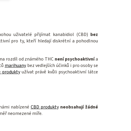
mohou uživatelé přijímat kanabidiol (CBD)
bez
tivní pro ty, kteří hledají diskrétní a pohodlnou
na rozdíl od známého THC
není psychoaktivní
a
ětů
marihuany
bez vedlejších účinků i pro osoby se
 produkty
užívat právě kvůli psychoaktivní látce
 námi nabízené
CBD produkty
neobsahují žádné
téměř neomezené míře.