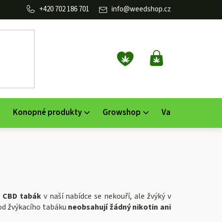
702 186 701
info
@
weedshop.cz
NÁKUPNÍ
KOŠÍK
Konopné produkty
Growshop
Vaporizéry
K
.
CBD tabák
v naší nabídce se nekouří, ale žvýký v
 od žvýkacího tabáku
neobsahují žádný nikotin ani