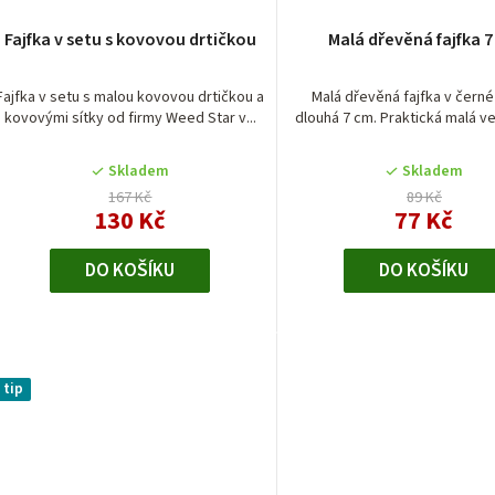
r
Průměrné
Fajfka v setu s kovovou drtičkou
Malá dřevěná fajfka 
hodnocení
o
produktu
je
Fajfka v setu s malou kovovou drtičkou a
Malá dřevěná fajfka v čern
d
kovovými sítky od firmy Weed Star v...
dlouhá 7 cm. Praktická malá vel
5,0
z
u
5
Skladem
Skladem
hvězdiček.
k
167 Kč
89 Kč
130 Kč
77 Kč
t
DO KOŠÍKU
DO KOŠÍKU
ů
tip