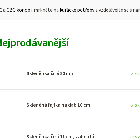
C a CBG konopí
, mrkněte na
kuřácké potřeby
a vzdělávejte se s n
V
Nejprodávanější
ý
p
Skleněnka čirá 80 mm
Sk
p
Skleněná fajfka na dab 10 cm
Sk
o
d
Skleněnka čirá 11 cm, zahnutá
Sk