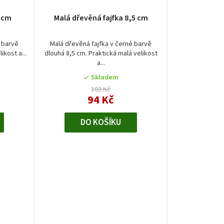
7 cm
Malá dřevěná fajfka 8,5 cm
é barvě
Malá dřevěná fajfka v černé barvě
ikost a...
dlouhá 8,5 cm. Praktická malá velikost
a...
Skladem
103 Kč
94 Kč
DO KOŠÍKU