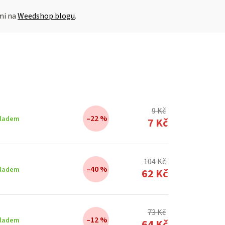
ámi na
Weedshop blogu
.
9 Kč
–22 %
ladem
7 Kč
104 Kč
–40 %
ladem
62 Kč
73 Kč
–12 %
ladem
64 Kč