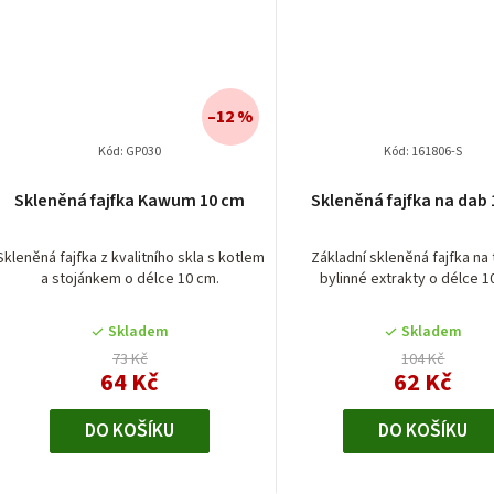
–12 %
Kód:
GP030
Kód:
161806-S
Průměrné
Skleněná fajfka Kawum 10 cm
Skleněná fajfka na dab
hodnocení
produktu
je
Skleněná fajfka z kvalitního skla s kotlem
Základní skleněná fajfka na
a stojánkem o délce 10 cm.
bylinné extrakty o délce 1
4,0
z
5
Skladem
Skladem
hvězdiček.
73 Kč
104 Kč
64 Kč
62 Kč
DO KOŠÍKU
DO KOŠÍKU