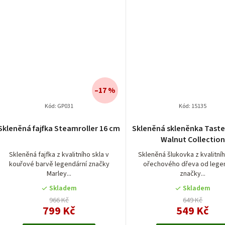
–17 %
Kód:
GP031
Kód:
15135
Průměrn
Skleněná fajfka Steamroller 16 cm
Skleněná skleněnka Taster
hodnocen
Walnut Collection
produktu
je
Skleněná fajfka z kvalitního skla v
Skleněná šlukovka z kvalitníh
kouřové barvě legendární značky
ořechového dřeva od lege
5,0
Marley...
značky...
z
5
Skladem
Skladem
hvězdiček
966 Kč
649 Kč
799 Kč
549 Kč