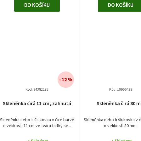
DO KOŠÍKU
DO KOŠÍKU
–12 %
Kód:
94382173
Kód:
19956439
Skleněnka čirá 11 cm, zahnutá
Skleněnka čirá 80 
Skleněnka nebo-li šlukovka v čiré barvě
Skleněnka nebo-li šlukovka v č
o velikosti 11 cm ve tvaru fajfky se...
o velikosti 80 mm.