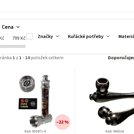
u
k
Cena
Značky
Kuřácké potřeby
Materiá
ů
Kč
799
Kč
Ř
tránka
1
z
1
-
14
položek celkem
Doporučuj
a
z
e
n
í
–22 %
p
Kód:
991871-4
Kód:
04501A