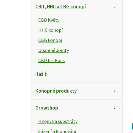
CBD, HHC a CBG konopí
CBD Květy
HHC konopí
CBG konopí
Ubalené Jointy
CBD Ice Rock
Hašiš
Konopné produkty
Growshop
Hnojiva a substráty
Sázení a klonování