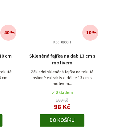
–40 %
–10 %
Kód:
0905H
 10 cm
Skleněná fajfka na dab 13 cm s
motivem
 tekuté
Základní skleněná fajfka na tekuté
0 cm.
bylinné extrakty o délce 13 cm s
motivem...
Skladem
109 Kč
98 Kč
DO KOŠÍKU