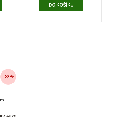
DO KOŠÍKU
–22 %
mm
iré barvě