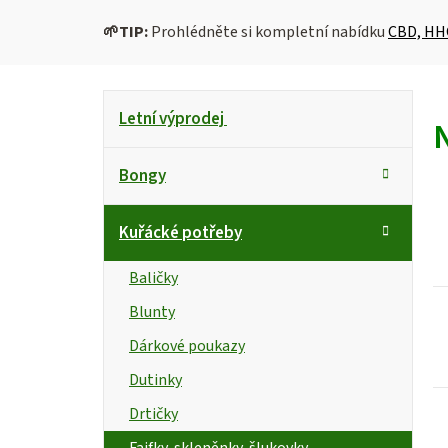
🌱
TIP:
Prohlédněte si kompletní nabídku
CBD, HH
P
K
Přeskočit
Letní výprodej
kategorie
a
o
t
s
Bongy
e
g
t
i
Kuřácké potřeby
o
r
s
r
Baličky
i
a
Blunty
e
n
r
Dárkové poukazy
n
Dutinky
Drtičky
í
Fajfky, skleněnky, šlukovky