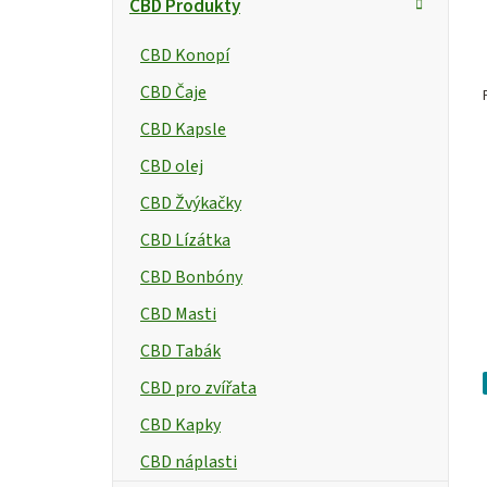
CBD Produkty
CBD Konopí
CBD Čaje
CBD Kapsle
CBD olej
CBD Žvýkačky
CBD Lízátka
CBD Bonbóny
CBD Masti
CBD Tabák
CBD pro zvířata
CBD Kapky
CBD náplasti