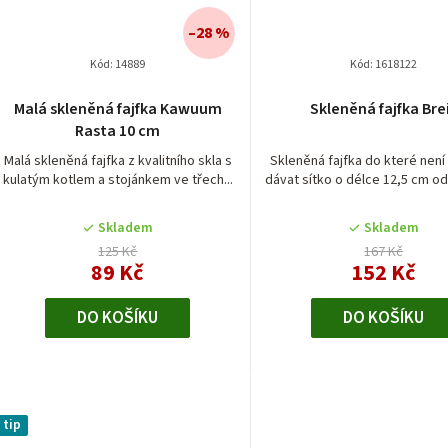
–28 %
Kód:
14889
Kód:
1618122
Průměrné
Malá skleněná fajfka Kawuum
Skleněná fajfka Bre
hodnocení
Rasta 10 cm
produktu
je
Malá skleněná fajfka z kvalitního skla s
Skleněná fajfka do které nen
kulatým kotlem a stojánkem ve třech...
dávat sítko o délce 12,5 cm od
5,0
z
5
Skladem
Skladem
hvězdiček.
125 Kč
167 Kč
89 Kč
152 Kč
DO KOŠÍKU
DO KOŠÍKU
tip