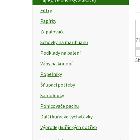
p
Filtry
a
Papírky
n
t
Zapalovače
e
7
Schovky na marihuanu
l
Podklady na balení
S
Váhy na konopí
Popelníky
Šňupací potřeby
Samolepky
Pohlcovače pachu
Další kuřácké vychytávky
Výprodej kuřáckých potřeb