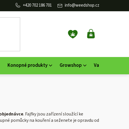
702 186 701
info
@
weedshop.cz
NÁKUPNÍ
KOŠÍK
Konopné produkty
Growshop
Vaporizéry
K
objednávce
.
Fajfky jsou zařízení sloužící ke
upné pomůcky na kouření a seženete je opravdu od