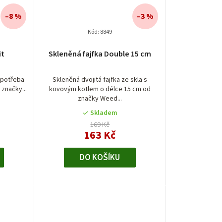
–8 %
–3 %
Kód:
8849
it
Skleněná fajfka Double 15 cm
í potřeba
Skleněná dvojitá fajfka ze skla s
 značky...
kovovým kotlem o délce 15 cm od
značky Weed...
Skladem
169 Kč
163 Kč
DO KOŠÍKU