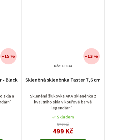
–15 %
–13 %
Kód:
GP034
é
 - Black
Skleněná skleněnka Taster 7,6 cm
í
o skla a
Skleněná šlukovka AKA skleněnka z
ndární
kvalitního skla v kouřové barvě
legendární...
Skladem
.
577 Kč
499 Kč