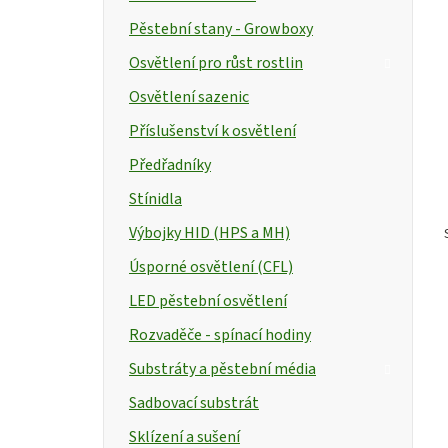
Pěstební stany - Growboxy
Osvětlení pro růst rostlin
Osvětlení sazenic
Příslušenství k osvětlení
Předřadníky
Stínidla
Výbojky HID (HPS a MH)
Úsporné osvětlení (CFL)
LED pěstební osvětlení
Rozvaděče - spínací hodiny
Substráty a pěstební média
Sadbovací substrát
Sklízení a sušení