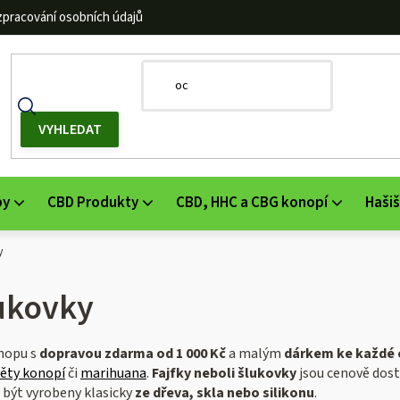
zpracování osobních údajů
by
CBD Produkty
CBD, HHC a CBG konopí
Hašiš
y
lukovky
hopu s
dopravou zdarma od 1 000 Kč
a malým
dárkem ke každé 
ěty konopí
či
marihuana
.
Fajfky neboli šlukovky
jsou cenově dost
 být vyrobeny klasicky
ze dřeva, skla nebo silikonu
.