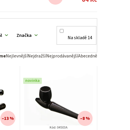
l
Značka
Na skladě
14
eme
Nejlevnější
Nejdražší
Nejprodávanější
Abecedně
novinka
–13 %
–8 %
Kód:
04503A