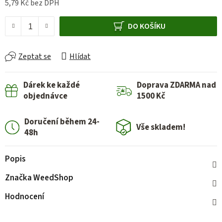
5,79 Kč bez DPH
Měrná cena:
DO KOŠÍKU
Zeptat se
Hlídat
Dárek ke každé
Doprava ZDARMA nad
objednávce
1500 Kč
Doručení během 24-
Vše skladem!
48h
Popis
Značka
WeedShop
Hodnocení