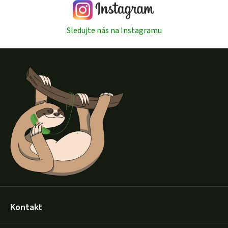
Sledujte nás na Instagramu
Z
á
p
a
t
í
Kontakt