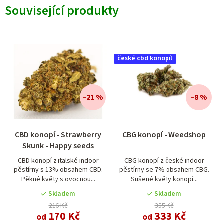
Související produkty
české cbd konopí!
–21 %
–8 %
CBD konopí - Strawberry
CBG konopí - Weedshop
Skunk - Happy seeds
CBD konopí z italské indoor
CBG konopí z české indoor
pěstírny s 13% obsahem CBD.
pěstírny se 7% obsahem CBG.
Pěkné květy s ovocnou...
Sušené květy konopí...
Skladem
Skladem
216 Kč
355 Kč
170 Kč
333 Kč
od
od