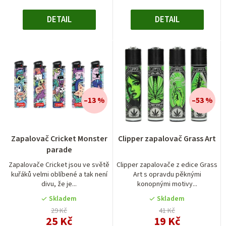
DETAIL
DETAIL
–13 %
–53 %
Zapalovač Cricket Monster
Clipper zapalovač Grass Art
parade
Zapalovače Cricket jsou ve světě
Clipper zapalovače z edice Grass
kuřáků velmi oblíbené a tak není
Art s opravdu pěknými
divu, že je...
konopnými motivy...
Skladem
Skladem
29 Kč
41 Kč
25 Kč
19 Kč