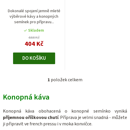
o
d
Dokonalé spojení jemně mleté
výběrové kávy a konopných
u
semínek pro přípravu...
k
Skladem
t
444 Kč
404 Kč
ů
DO KOŠÍKU
1
položek celkem
O
v
Konopná káva
l
á
d
Konopná káva obohacená o konopné semínko vyniká
a
příjemnou oříškovou chutí
. Příprava je velmi snadná - můžete
c
ji připravit ve french pressu i v moka konvičce.