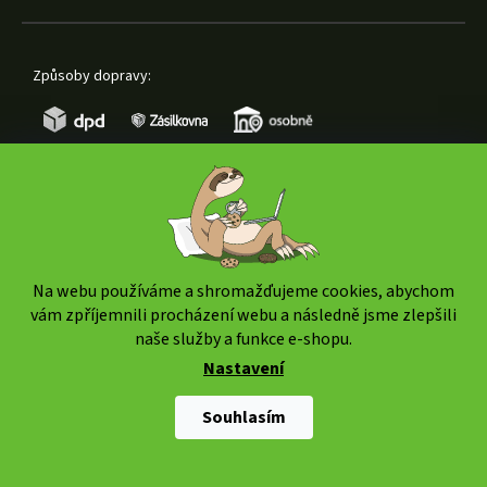
Způsoby dopravy:
Způsoby platby:
Na webu používáme a shromažďujeme cookies, abychom
vám zpříjemnili procházení webu a následně jsme zlepšili
naše služby a funkce e-shopu.
Nastavení
Copyright 2026
www.weedshop.cz
. Všechna práva
vyhrazena.
Upravit nastavení cookies
Souhlasím
Shoptet Premium
|
mime digital