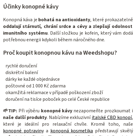
í
Účinky konopné kávy
p
r
Konopná káva je
bohatá na antioxidanty
, které prokazatelně
v
oddalují stárnutí, chrání srdce a cévy a zlepšují odolnost
k
imunitního systému
. Další složkou je kofein, který vám dodá
y
potřebnou energii kdykoli během náročného dne.
v
ý
Proč koupit konopnou kávu na Weedshopu?
p
rychlé doručení
i
diskrétní balení
s
dárky ke každé objednávce
u
poštovné od 1 000 Kč zdarma
okamžitá reklamace v případě poškození zboží
doručení na tisíce poboček po celé České republice
🌱
TIP:
Při výběru
konopné kávy
nezapomeňte prozkoumat i
naše další produkty
. Nabízíme exkluzivní
italské CBD konopí
,
které je ideální pro relaxační chvíle. Kromě toho, naše
konopné potraviny
a
konopná kosmetika
představují skvělý