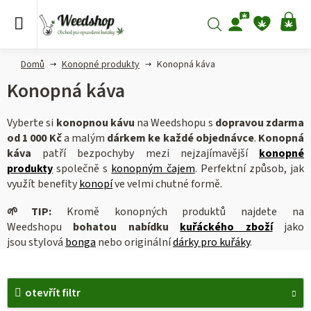
Přejít
na
Hledat
NÁ
obsah
KO
Domů
Konopné produkty
Konopná káva
Konopná káva
Vyberte si
konopnou kávu
na Weedshopu s
dopravou zdarma
od 1 000 Kč
a malým
dárkem ke každé objednávce
.
Konopná
káva
patří bezpochyby mezi nejzajímavější
konopné
produkty
společně s
konopným čajem
. Perfektní způsob, jak
využít benefity
konopí
ve velmi chutné formě.
🌱
TIP:
Kromě konopných produktů najdete na
Weedshopu
bohatou nabídku
kuřáckého zboží
jako
jsou
stylová
bonga
nebo originální
dárky pro kuřáky
.
V
otevřít filtr
ý