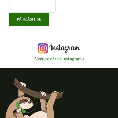
PŘIHLÁSIT SE
Sledujte nás na Instagramu
Z
á
p
a
t
í