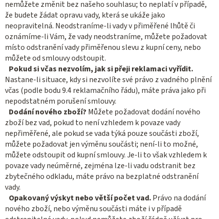
nemůžete změnit bez našeho souhlasu; to neplatí v případě,
že budete žádat opravu vady, která se ukáže jako
neopravitelná. Neodstraníme-li vady v přiměřené lhůtě či
oznámíme-li Vám, že vady neodstraníme, můžete požadovat
místo odstranění vady přiměřenou slevu z kupní ceny, nebo
můžete od smlouvy odstoupit.
Pokud si včas nezvolím, jak si přeji reklamaci vyřídit.
Nastane-li situace, kdy si nezvolíte své právo z vadného plnění
včas (podle bodu 9.4 reklamačního řádu), máte práva jako při
nepodstatném porušení smlouvy.
Dodání nového zboží?
Můžete požadovat dodání nového
zboží bez vad, pokud to není vzhledem k povaze vady
nepřiměřené, ale pokud se vada týká pouze součásti zboží,
můžete požadovat jen výměnu součásti; není-li to možné,
můžete odstoupit od kupní smlouvy. Je-li to však vzhledem k
povaze vady neúměrné, zejména lze-li vadu odstranit bez
zbytečného odkladu, máte právo na bezplatné odstranění
vady.
Opakovaný výskyt nebo větší počet vad.
Právo na dodání
nového zboží, nebo výměnu součásti máte i v případě