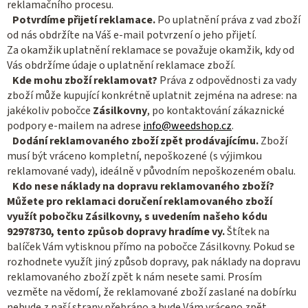
reklamačního procesu.
Potvrdíme přijetí reklamace.
Po uplatnění práva z vad zboží
od nás obdržíte na Váš e-mail potvrzení o jeho přijetí.
Za okamžik uplatnění reklamace se považuje okamžik, kdy od
Vás obdržíme údaje o uplatnění reklamace zboží.
Kde mohu zboží reklamovat?
Práva z odpovědnosti za vady
zboží může kupující konkrétně uplatnit zejména na adrese: na
jakékoliv pobočce
Zásilkovny
, po kontaktování zákaznické
podpory e-mailem na adrese
info@weedshop.cz
.
Dodání reklamovaného zboží zpět prodávajícímu.
Zboží
musí být vráceno kompletní, nepoškozené (s výjimkou
reklamované vady), ideálně v původním nepoškozeném obalu.
Kdo nese náklady na dopravu reklamovaného zboží?
Můžete pro reklamaci doručení reklamovaného zboží
využít pobočku Zásilkovny, s uvedením našeho kódu
92978730, tento způsob dopravy hradíme vy.
Štítek na
balíček Vám vytisknou přímo na pobočce Zásilkovny. Pokud se
rozhodnete využít jiný způsob dopravy, pak náklady na dopravu
reklamovaného zboží zpět k nám nesete sami. Prosím
vezměte na vědomí, že reklamované zboží zaslané na dobírku
nebude z naší strany přebráno a bude Vám vráceno zpět