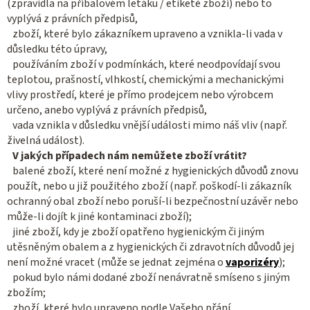
(zpravidla na příbalovém letáku / etiketě zboží) nebo to
vyplývá z právních předpisů,
zboží, které bylo zákazníkem upraveno a vznikla-li vada v
důsledku této úpravy,
používáním zboží v podmínkách, které neodpovídají svou
teplotou, prašností, vlhkostí, chemickými a mechanickými
vlivy prostředí, které je přímo prodejcem nebo výrobcem
určeno, anebo vyplývá z právních předpisů,
vada vznikla v důsledku vnější události mimo náš vliv (např.
živelná událost).
V jakých případech nám nemůžete zboží vrátit?
balené zboží, které není možné z hygienických důvodů znovu
použít, nebo u již použitého zboží (např. poškodí-li zákazník
ochranný obal zboží nebo poruší-li bezpečnostní uzávěr nebo
může-li dojít k jiné kontaminaci zboží);
jiné zboží, kdy je zboží opatřeno hygienickým či jiným
utěsněným obalem a z hygienických či zdravotních důvodů jej
není možné vracet (může se jednat zejména o
vaporizéry
);
pokud bylo námi dodané zboží nenávratně smíseno s jiným
zbožím;
zboží, které bylo upraveno podle Vašeho přání.