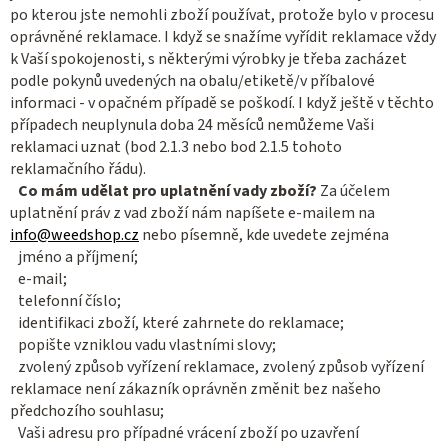
po kterou jste nemohli zboží používat, protože bylo v procesu
oprávněné reklamace. I když se snažíme vyřídit reklamace vždy
k Vaší spokojenosti, s některými výrobky je třeba zacházet
podle pokynů uvedených na obalu/etiketě/v příbalové
informaci - v opačném případě se poškodí. I když ještě v těchto
případech neuplynula doba 24 měsíců nemůžeme Vaši
reklamaci uznat (bod 2.1.3 nebo bod 2.1.5 tohoto
reklamačního řádu).
Co mám udělat pro uplatnění vady zboží?
Za účelem
uplatnění práv z vad zboží nám napíšete e-mailem na
info@weedshop.cz
nebo písemně, kde uvedete zejména
jméno a příjmení;
e-mail;
telefonní číslo;
identifikaci zboží, které zahrnete do reklamace;
popište vzniklou vadu vlastními slovy;
zvolený způsob vyřízení reklamace, zvolený způsob vyřízení
reklamace není zákazník oprávněn změnit bez našeho
předchozího souhlasu;
Vaši adresu pro případné vrácení zboží po uzavření