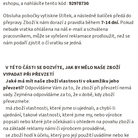
eshopu, a nahlásíte tento kód :
92978730
.
Obsluha pobočky vytiskne štítek, a následně balíček předá do
přepravy. Zboží k nám dorazí z pravidla během
7-14 dní.
Pokud
nebude vratka ohlášena na náš e-mail a schválena
pracovníkem, může se vyřešení reklamace prodloužit, než se
nám podaří zjistit o čí vratku se jedná.
V TÉTO ČÁSTI SE DOZVÍTE, JAK BY MĚLO NAŠE ZBOŽÍ
VYPADAT PŘI PŘEVZETÍ
Jaké má mít naše zboží vlastnosti v okamžiku jeho
převzetí?
Odpovídáme Vám za to, že zboží při převzetí nemá
vady. Zejména odpovídáme za to, že v době, kdy zboží
převezmete:
má zboží vlastnosti, které jsme si ujednali, a chybí-li
ujednání, takové vlastnosti, které jsme my, nebo výrobce
popsali nebo které jste očekávali s ohledem na povahu zboží a
na základě reklamy námi či výrobcem prováděné,
se zboží hodí k účelu, který pro její použití uvádíme nebo ke