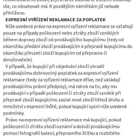
vše, co obsahovat má. K pozdějším námitkám již nebude
přihlíženo.
EXPRESNÍ VYŘÍZENÍ REKLAMACE ZA POPLATEK
Níže uvedená práva na expresní vyřízení reklamace se vztahují
pouze na případy poškození nebo ztráty zboží vzniklých
během dopravy zboží od prodávajícího kupujícímu (tedy od
okamžiku předání zboží prodávajícím k přepravě kupujícímu do
okamžiku převzetí zboží kupujícím od přepravce či
doručovatele).
V případě, že kupující při objednání zboží uhradil
prodávajícímu dobrovolný poplatek za expresní vyřízení
reklamace (tedy za vyřízení reklamace dříve, než ukládají
prodávajícímu právní předpisy), má nárok na to, aby mu
prodávající v případě poškození či ztráty zboží vzniklé při
přepravě zboží kupujícímu zaslal nové zboží téhož druhu a
množství v expresní lhůtě, pokud kupující splní níže uvedené
podmínky.
Právo na expresní vyřízení reklamace má kupující, pokud
poškození či ztrátu zboží oznámí a doloží prodávajícímu
pomocí fotografií balení, přepravního štítku a rozbitého