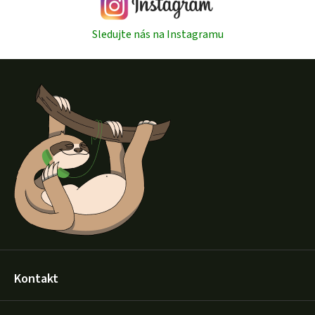
Sledujte nás na Instagramu
Z
á
p
a
t
í
Kontakt