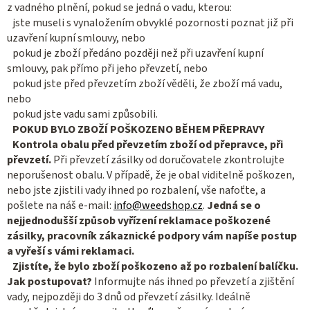
z vadného plnění, pokud se jedná o vadu, kterou:
jste museli s vynaložením obvyklé pozornosti poznat již při
uzavření kupní smlouvy, nebo
pokud je zboží předáno později než při uzavření kupní
smlouvy, pak přímo při jeho převzetí, nebo
pokud jste před převzetím zboží věděli, že zboží má vadu,
nebo
pokud jste vadu sami způsobili.
POKUD BYLO ZBOŽÍ POŠKOZENO BĚHEM PŘEPRAVY
Kontrola obalu před převzetím zboží od přepravce, při
převzetí.
Při převzetí zásilky od doručovatele zkontrolujte
neporušenost obalu. V případě, že je obal viditelně poškozen,
nebo jste zjistili vady ihned po rozbalení, vše nafoťte, a
pošlete na náš e-mail:
info@weedshop.cz
.
Jedná se o
nejjednodušší způsob vyřízení reklamace poškozené
zásilky, pracovník zákaznické podpory vám napíše postup
a vyřeší s vámi reklamaci.
Zjistíte, že bylo zboží poškozeno až po rozbalení balíčku.
Jak postupovat?
Informujte nás ihned po převzetí a zjištění
vady, nejpozději do 3 dnů od převzetí zásilky. Ideálně