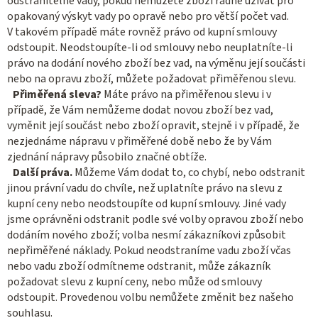
odstranitelné vady, pokud nemůžete zboží řádně užívat pro
opakovaný výskyt vady po opravě nebo pro větší počet vad.
V takovém případě máte rovněž právo od kupní smlouvy
odstoupit. Neodstoupíte-li od smlouvy nebo neuplatníte-li
právo na dodání nového zboží bez vad, na výměnu její součásti
nebo na opravu zboží, můžete požadovat přiměřenou slevu.
Přiměřená sleva?
Máte právo na přiměřenou slevu i v
případě, že Vám nemůžeme dodat novou zboží bez vad,
vyměnit její součást nebo zboží opravit, stejně i v případě, že
nezjednáme nápravu v přiměřené době nebo že by Vám
zjednání nápravy působilo značné obtíže.
Další práva.
Můžeme Vám dodat to, co chybí, nebo odstranit
jinou právní vadu do chvíle, než uplatníte právo na slevu z
kupní ceny nebo neodstoupíte od kupní smlouvy. Jiné vady
jsme oprávněni odstranit podle své volby opravou zboží nebo
dodáním nového zboží; volba nesmí zákazníkovi způsobit
nepřiměřené náklady. Pokud neodstraníme vadu zboží včas
nebo vadu zboží odmítneme odstranit, může zákazník
požadovat slevu z kupní ceny, nebo může od smlouvy
odstoupit. Provedenou volbu nemůžete změnit bez našeho
souhlasu.