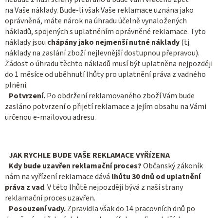
na Vaše náklady. Bude-li však Vaše reklamace uznána jako
oprávněná, máte nárok na úhradu účelně vynaložených
nákladů, spojených s uplatněním oprávněné reklamace. Tyto
náklady jsou
chápány jako nejmenší nutné náklady
(tj.
náklady na zaslání zboží nejlevnější dostupnou přepravou).
Žádost o úhradu těchto nákladů musí být uplatněna nejpozději
do 1 měsíce od uběhnutí lhůty pro uplatnění práva z vadného
plnění.
Potvrzení.
Po obdržení reklamovaného zboží Vám bude
zasláno potvrzení o přijetí reklamace a jejím obsahu na Vámi
určenou e-mailovou adresu.
JAK RYCHLE BUDE VAŠE REKLAMACE VYŘÍZENA
Kdy bude uzavřen reklamační proces?
Občanský zákoník
nám na vyřízení reklamace dává
lhůtu 30 dnů od uplatnění
práva z vad
. V této lhůtě nejpozději bývá z naší strany
reklamační proces uzavřen.
Posouzení vady.
Zpravidla však do 14 pracovních dnů po