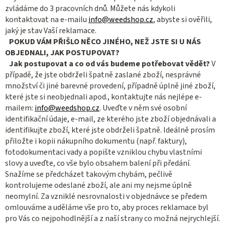
zvládáme do 3 pracovních dnů. Můžete nás kdykoli
kontaktovat na e-mailu
info@weedshop.cz
, abyste si ověřili,
jaký je stav Vaší reklamace.
POKUD VÁM PŘIŠLO NĚCO JINÉHO, NEŽ JSTE SI U NÁS
OBJEDNALI, JAK POSTUPOVAT?
Jak postupovat a co od vás budeme potřebovat vědět?
V
případě, že jste obdrželi špatně zaslané zboží, nesprávné
množství či jiné barevné provedení, případně úplně jiné zboží,
které jste si neobjednali apod., kontaktujte nás nejlépe e-
mailem:
info@weedshop.cz
. Uveďte v něm své osobní
identifikační údaje, e-mail, ze kterého jste zboží objednávali a
identifikujte zboží, které jste obdrželi špatně. Ideálně prosím
přiložte i kopii nákupního dokumentu (např. faktury),
fotodokumentaci vady a popište vzniklou chybu vlastními
slovy a uveďte, co vše bylo obsahem balení při předání.
Snažíme se předcházet takovým chybám, pečlivě
kontrolujeme odeslané zboží, ale ani my nejsme úplně
neomylní. Za vzniklé nesrovnalosti v objednávce se předem
omlouváme a uděláme vše pro to, aby proces reklamace byl
pro Vás co nejpohodlnější a z naší strany co možná nejrychlejší.