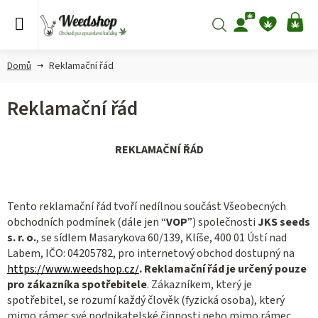
Přejít
na
Hledat
NÁ
obsah
KO
Domů
Reklamační řád
Reklamační řád
REKLAMAČNÍ ŘÁD
Tento reklamační řád tvoří nedílnou součást Všeobecných
obchodních podmínek (dále jen “
VOP
”) společnosti
JKS seeds
s. r. o.
, se sídlem Masarykova 60/139, Klíše, 400 01 Ústí nad
Labem, IČO: 04205782, pro internetový obchod dostupný na
https://www.weedshop.cz/
. Reklamační řád je určený pouze
pro zákazníka spotřebitele
. Zákazníkem, který je
spotřebitel, se rozumí každý člověk (fyzická osoba), který
mimo rámec své podnikatelské činnosti nebo mimo rámec