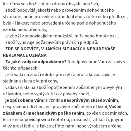
kterému se zboží tohoto druhu obvykle používá,
zboží odpovídá jakostí nebo provedením dohodnutého
stranami, nebo provedení dohodnutého vzorku nebo předloze,
byla-li jakost nebo provedení určeno podle dohodnutého
vzorku nebo předlohy,
je zboží v odpovídajícím množství, míře nebo hmotnosti,
zboží vyhovuje požadavkům právních předpisů.
ZDE SE DOZVÍTE, V JAKÝCH SITUACÍCH NEBUDE VAŠE
REKLAMACE UZNÁNA
Za jaké vady neodpovídáme?
Neodpovídáme Vám za vady v
těchto případech:
je-li vada na zboží v době převzetí a pro takovou vadu je
sjednána sleva z kupní ceny,
vada vznikla na zboží opotřebením způsobeným obvyklým
užíváním, nebo vyplývá-li to z povahy zboží,
je způsobena Vámi
a vznikla
nesprávným
skladováním
,
nesprávnou údržbou, nesprávným způsobem užívání,
Vaším
zásahem či mechanickým poškozením
, to vše v podmínkách,
které neodpovídají svou teplotou, prašností, vlhkostí, jinými
vlivy prostředí a je takto přímo námi nebo výrobcem určeno