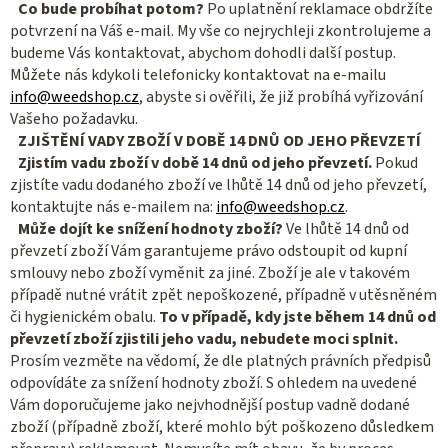
Co bude probíhat potom?
Po uplatnění reklamace obdržíte
potvrzení na Váš e-mail. My vše co nejrychleji zkontrolujeme a
budeme Vás kontaktovat, abychom dohodli další postup.
Můžete nás kdykoli telefonicky kontaktovat na e-mailu
info@weedshop.cz
, abyste si ověřili, že již probíhá vyřizování
Vašeho požadavku.
ZJIŠTĚNÍ VADY ZBOŽÍ V DOBĚ 14 DNŮ OD JEHO PŘEVZETÍ
Zjistím vadu zboží v době 14 dnů od jeho převzetí.
Pokud
zjistíte vadu dodaného zboží ve lhůtě 14 dnů od jeho převzetí,
kontaktujte nás e-mailem na:
info@weedshop.cz
.
Může dojít ke snížení hodnoty zboží?
Ve lhůtě 14 dnů od
převzetí zboží Vám garantujeme právo odstoupit od kupní
smlouvy nebo zboží vyměnit za jiné. Zboží je ale v takovém
případě nutné vrátit zpět nepoškozené, případně v utěsněném
či hygienickém obalu.
To v případě, kdy jste během 14 dnů od
převzetí zboží zjistili jeho vadu, nebudete moci splnit.
Prosím vezměte na vědomí, že dle platných právních předpisů
odpovídáte za snížení hodnoty zboží. S ohledem na uvedené
Vám doporučujeme jako nejvhodnější postup vadně dodané
zboží (případně zboží, které mohlo být poškozeno důsledkem