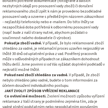
doručení potřebné dokumentace (fotografie a dalších
nezbytných údajů pro posouzení vady zboží) či doručení
reklamovaného zboží zpět k nám je provedeno bezodkladné
posouzení vady a ozveme s předběžným názorem zákazníkovi
- nejčastěji telefonicky nebo e-mailem. Do této lhůty se
nezapočítává doba potřebná k odbornému posouzení vady
(např. bude z naší strany nutné, abychom požádali o
součinnost našeho dodavatele či výrobce).
Pokud je zboží vadné.
V případě, že bylo reklamované zboží
shledáno za vadné, je reklamační proces uzavřen nejpozději ve
lhůtě 30 dnů od uplatnění práva z vad. Pověřený pracovník
může v odůvodněných případech se zákazníkem dohodnout
lhůtu delší. Jsme povinni si od Vás vyžádat doplnění podkladů v
nejkratší možné lhůtě.
Pokud není zboží shledáno za vadné.
V případě, že zboží
nebylo shledáno jako vadné, budete o tom informováni za
účelem dosažení individuálního postupu.
JAKÝ ZVOLIT ZPŮSOB VYŘÍZENÍ REKLAMACE
Co ovlivní mé možnosti.
Zvolení možnosti způsobu vyřízení
reklamace z Vaší strany je podmíněno zejména tím, zda je
vadné plnění podstatným nebo nepodstatným porušením