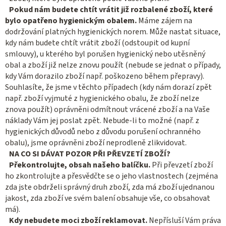
Pokud nám budete chtít vrátit již rozbalené zboží, které
bylo opatřeno hygienickým obalem.
Máme zájem na
dodržování platných hygienických norem. Může nastat situace,
kdy nám budete chtít vrátit zboží (odstoupit od kupní
smlouvy), u kterého byl porušen hygienický nebo utěsněný
obal a zboží již nelze znovu použít (nebude se jednat o případy,
kdy Vám dorazilo zboží např. poškozeno během přepravy).
Souhlasíte, že jsme v těchto případech (kdy nám dorazí zpět
např. zboží vyjmuté z hygienického obalu, že zboží nelze
znova použít) oprávněni odmítnout vrácené zboží a na Vaše
náklady Vám jej poslat zpět. Nebude-li to možné (např. z
hygienických důvodů nebo z důvodu porušení ochranného
obalu), jsme oprávněni zboží neprodleně zlikvidovat.
NA CO SI DÁVAT POZOR PŘI PŘEVZETÍ ZBOŽÍ?
Překontrolujte, obsah našeho balíčku.
Při převzetí zboží
ho zkontrolujte a přesvědčte se o jeho vlastnostech (zejména
zda jste obdrželi správný druh zboží, zda má zboží ujednanou
jakost, zda zboží ve svém balení obsahuje vše, co obsahovat
má).
Kdy nebudete moci zboží reklamovat.
Nepřísluší Vám práva