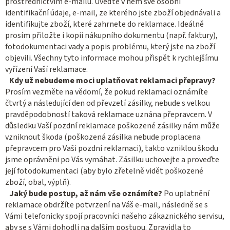
prostřednictvím e-mailu. Uveďte v něm své osobní
identifikační údaje, e-mail, ze kterého jste zboží objednávali a
identifikujte zboží, které zahrnete do reklamace. Ideálně
prosím přiložte i kopii nákupního dokumentu (např. faktury),
fotodokumentaci vady a popis problému, který jste na zboží
objevili. Všechny tyto informace mohou přispět k rychlejšímu
vyřízení Vaší reklamace.
Kdy už nebudeme moci uplatňovat reklamaci přepravy?
Prosím vezměte na vědomí, že pokud reklamaci oznámíte
čtvrtý a následující den od převzetí zásilky, nebude s velkou
pravděpodobností taková reklamace uznána přepravcem. V
důsledku Vaší pozdní reklamace poškozené zásilky nám může
vzniknout škoda (poškozená zásilka nebude proplacena
přepravcem pro Vaši pozdní reklamaci), takto vzniklou škodu
jsme oprávněni po Vás vymáhat. Zásilku uchovejte a proveďte
její fotodokumentaci (aby bylo zřetelně vidět poškozené
zboží, obal, výplň).
Jaký bude postup, až nám vše oznámíte?
Po uplatnění
reklamace obdržíte potvrzení na Váš e-mail, následně se s
Vámi telefonicky spojí pracovníci našeho zákaznického servisu,
aby se s Vámi dohodli na dalším postupu. Zpravidla to