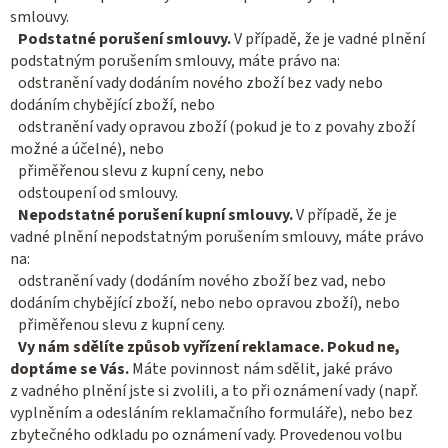
smlouvy.
Podstatné porušení smlouvy.
V případě, že je vadné plnění
podstatným porušením smlouvy, máte právo na:
odstranění vady dodáním nového zboží bez vady nebo
dodáním chybějící zboží, nebo
odstranění vady opravou zboží (pokud je to z povahy zboží
možné a účelné), nebo
přiměřenou slevu z kupní ceny, nebo
odstoupení od smlouvy.
Nepodstatné porušení kupní smlouvy.
V případě, že je
vadné plnění nepodstatným porušením smlouvy, máte právo
na:
odstranění vady (dodáním nového zboží bez vad, nebo
dodáním chybějící zboží, nebo nebo opravou zboží), nebo
přiměřenou slevu z kupní ceny.
Vy nám sdělíte způsob vyřízení reklamace. Pokud ne,
doptáme se Vás.
Máte povinnost nám sdělit, jaké právo
z vadného plnění jste si zvolili, a to při oznámení vady (např.
vyplněním a odesláním reklamačního formuláře), nebo bez
zbytečného odkladu po oznámení vady. Provedenou volbu