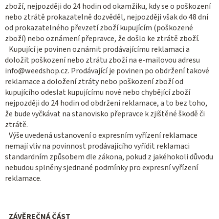
zboží, nejpozději do 24 hodin od okamžiku, kdy se o poškození
nebo ztrátě prokazatelně dozvěděl, nejpozději však do 48 dní
od prokazatelného převzetí zboží kupujícím (poškozené
zboží) nebo oznámení přepravce, že došlo ke ztrátě zboží.
Kupující je povinen oznámit prodávajícímu reklamaci a
doložit poškození nebo ztrátu zboží na e-mailovou adresu
info@weedshop.cz. Prodávající je povinen po obdržení takové
reklamace a doložení ztráty nebo poškození zboží od
kupujícího odeslat kupujícímu nové nebo chybějící zboží
nejpozději do 24 hodin od obdržení reklamace, a to bez toho,
že bude vyčkávat na stanovisko přepravce k zjištěné škodě či
ztrátě.
Výše uvedená ustanovení o expresním vyřízení reklamace
nemají vliv na povinnost prodávajícího vyřídit reklamaci
standardním způsobem dle zákona, pokud z jakéhokoli důvodu
nebudou splněny sjednané podmínky pro expresní vyřízení
reklamace.
ZÁVĚREČNÁ ČÁST