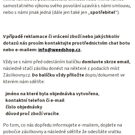
samostatného výkonu svého povolání uzavírá s námi smlouvu,
nebo s námi jinak jedná (dále jen také jen „
spotřebitel
“).
V případě reklamace či vrácení zboží nebo jakýchkoliv
dotazů nás prosím kontaktujte prostřednictvím chat botu
nebo e-mailem:
info@
weedshop.cz
.
Vždy se s námi před odesláním balíčku
domluvte skrze email
,
následně stačí zásilku donést na některé z podacích míst
Zásilkovny.cz.
Do balíčku vždy přiložte
dopis/dokument ve
kterém nám sdělíte:
jméno na které byla objednávka vytvořena
,
kontaktní telefon či e-mail
číslo objednávky
důvod proč zboží vracíte
.
Po tom, co nás dopředu informujete e-mailem, dojdete na
pobočce zásilkovny a následně sdělíte že odesíláte vratku