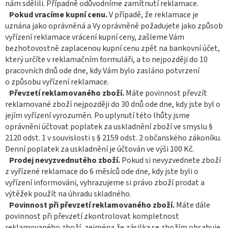
nám sdělili. Případně odůvodníme zamítnutí reklamace.
Pokud vracíme kupní cenu.
V případě, že reklamace je
uznána jako oprávněná a Vy oprávněně požadujete jako způsob
vyřízení reklamace vrácení kupní ceny, zašleme Vám
bezhotovostně zaplacenou kupní cenu zpět na bankovní účet,
který určíte v reklamačním formuláři, a to nejpozději do 10
pracovních dnů ode dne, kdy Vám bylo zasláno potvrzení
o způsobu vyřízení reklamace.
Převzetí reklamovaného zboží.
Máte povinnost převzít
reklamované zboží nejpozději do 30 dnů ode dne, kdy jste byl o
jejím vyřízení vyrozuměn. Po uplynutí této lhůty jsme
oprávněni účtovat poplatek za uskladnění zboží ve smyslu §
2120 odst. 1 v souvislosti s § 2159 odst. 2 občanského zákoníku.
Denní poplatek za uskladnění je účtován ve výši 100 Kč.
Prodej nevyzvednutého zboží.
Pokud si nevyzvednete zboží
z vyřízené reklamace do 6 měsíců ode dne, kdy jste byli o
vyřízení informováni, vyhrazujeme si právo zboží prodat a
výtěžek použít na úhradu skladného.
Povinnost při převzetí reklamovaného zboží.
Máte dále
povinnost při převzetí zkontrolovat kompletnost
reklamovaného zboží, zejména že zásilka se zbožím obsahuje