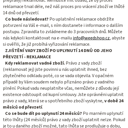
přepravy) reklamovat. Nemusíte mít obavu, že by proces
reklamace trval déle, než náš proces pro vrácení zboží ve lhůtě
14 dnů od převzetí.
Co bude následovat?
Po uplatnění reklamace obdržíte
potvrzení na Váš e-mail, s ním dostanete i informace o dalším
postupu. Zpravidla to zvládneme do 3 pracovních dnů. Můžete
nás kdykoli kontaktovat na e-mailu
info@weedshop.cz
, abyste
si ověřili, že již probíhá vyřizování reklamace.
ZJIŠTĚNÍ VADY ZBOŽÍ PO UPLYNUTÍ 14 DNŮ OD JEHO
PŘEVZETÍ - REKLAMACE
Kdy reklamovat vadné zboží.
Právo z vady zboží
(reklamovat jej) jste povinni u nás uplatnit ihned, bez
zbytečného odkladu poté, co se vada objevila. V opačném
případě by Vám soudem nebylo přiznáno právo z vadného
plnění. Pokud vadu neuplatníte včas, nemůžete z důvodu její
existence odstoupit od kupní smlouvy. Jste oprávněni uplatnit
právo z vady, která se u spotřebního zboží vyskytne,
v době 24
měsíců od převzetí
.
Co se bude dít po uplynutí 24 měsíců?
Po marném uplynutí
této lhůty (24 měsíců) právo z vady zboží uplatnit nelze. Pokud
je to u daného zboží možné, tato lhůta se prodlužuje o dobu,