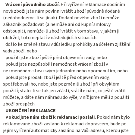
Vrácení původního zboží.
Při vyřízení reklamace dodáním
nové zboží jste nám povinni vrátit zboží původně dodané
(nedohodneme-li se jinak). Dodání nového zboží nemůže
zákazník požadovat (a nemůže ani od kupní smlouvy
odstoupit), nemůže-li zboží vrátit v tom stavu, v jakém ji
obdržel; toto neplatí v následujících situacích:
došlo ke změně stavu v důsledku prohlídky za účelem zjištění
vady zboží, nebo
použili jste zboží ještě před objevením vady, nebo
pokud jste nezpůsobili nemožnost vrácení zboží v
nezměněném stavu svým jednáním nebo opomenutím, nebo
pokud jste prodali zboží ještě před objevením vady,
spotřebovali ho, nebo jste pozměnili zboží při obvyklém
použití; stalo-li se tak jen zčásti, vrátíte nám, co ještě vrátit
můžete, a dáte nám náhradu do výše, v níž jsme měli z použití
zboží prospěch.
UKONČENÍ REKLAMACE
Pokud jste nám zboží k reklamaci poslali.
Pokud nám bylo
reklamované zboží zasláno k reklamaci dopravcem, bude po
jejím vyřízení automaticky zasláno na Vaši adresu, kterou jste