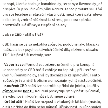
konopí, která obsahuje kanabinoidy, terpeny a flavonoidy, jež
přispívají k jeho účinkům, vůni a chuti. Tento produkt se užívá
pro své léčebné a relaxační vlastnosti, mezi které patří úleva
od bolesti, zmírnění úzkosti a stresu, podpora spánku,
protizánětlivé účinky a zlepšení nálady.
Jak se CBD hašiš užívá?
CBD hašiš se užívá několika způsoby, podobně jako klasický
hašiš, ale bez psychoaktivních účinků díky nízkému obsahu
THC. Nejčastější metody jsou:
Vaporizace:
Pomocí
vaporizéru
určeného pro konopné
koncentráty se CBD hašiš zahřeje na teplotu, při které se
uvolňují kanabinoidy, aniž by docházelo ke spalování. Tento
způsob je šetrnější k plicím a umožňuje rychlý nástup účinků.
Kouření:
CBD hašiš lze nadrolit a přidat do jointu, kouřit v
dýmce
nebo
bongu
. Kouření poskytuje rychlý nástup účinků,
ale vdechování kouře může být méně zdravé.
Orální užití:
Hašiš lze rozpustit v tukových látkách (máslo,
olej) a přidat do jídla nebo nápojů. Účinky nastupují pomaleji,