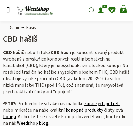
Přejít
na
Hledat
NÁ
obsah
KO
Domů
Hašiš
CBD hašiš
CBD hašiš
nebo-li také
CBD hash
je koncentrovaný produkt
vyrobený z pryskyřice konopných rostlin bohatých na
kanabidiol (CBD), který je nepsychoaktivní složkou konopí. Na
rozdíl od tradičního hašiše s vysokým obsahem THC, CBD hašiš
obsahuje vysoké procento CBD (až kolem 20–35 %) a velmi
nízké množství THC (pod 1 %), což znamená, že nevyvolává
psychoaktivní účinky ani "opojení".
🌱TIP:
Prohlédněte si také naši nabídku
kuřáckých potřeb
nebo mrkněte na naše kvalitní
konopné produkty
či stylová
bonga
. A chcete-li se o světě konopí dozvědět více, hoďte oko
na náš
Weedshop blog
.