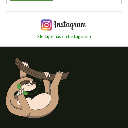
Sledujte nás na Instagramu
Z
á
p
a
t
í