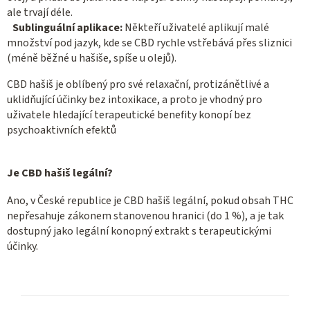
ale trvají déle.
Sublinguální aplikace:
Někteří uživatelé aplikují malé
množství pod jazyk, kde se CBD rychle vstřebává přes sliznici
(méně běžné u hašiše, spíše u olejů).
CBD hašiš je oblíbený pro své relaxační, protizánětlivé a
uklidňující účinky bez intoxikace, a proto je vhodný pro
uživatele hledající terapeutické benefity konopí bez
psychoaktivních efektů
Je CBD hašiš legální?
Ano, v České republice je CBD hašiš legální, pokud obsah THC
nepřesahuje zákonem stanovenou hranici (do 1 %), a je tak
dostupný jako legální konopný extrakt s terapeutickými
účinky.