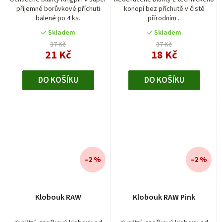
příjemné borůvkové příchuti
konopí bez příchutě v čistě
5,0
balené po 4 ks.
přírodním...
z
5
Skladem
Skladem
hvězdiček.
37 Kč
37 Kč
21 Kč
18 Kč
DO KOŠÍKU
DO KOŠÍKU
–2 %
–2 %
Průměrné
Klobouk RAW
Klobouk RAW Pink
hodnocení
produktu