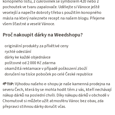
konopného listu, z cukrovinek se symbolem 420 nebo z
pochoutek ve tvaru zapalovače. Udělejte si Vánoce ještě
veselejší a napečte dobroty třeba s použitím konopného
másla na který naleznete recept na našem blogu. Přejeme
všem šťastné a veselé Vánoce.
Proč nakoupit dárky na Weedshopu?
originální produkty za přívětivé ceny
rychlé odeslání
dárky ke každé objednávce
poštovné od 2 000 Kč zdarma
okamžitá reklamace v případě poškození zboží
doručení na tisíce poboček po celé České republice
🌱
TIP:
Výhodou našeho e-shopu je naše kamenná prodejna na
severu Čech, která by se mohla hodit těm z vás, kteří nechávají
nákup dárků na poslední chvíli. Díky nákupu dárků v obchodě v
Chomutově si můžete užít atmosféru Vánoc bez obav, zda
přepravci stihnou dárky doručit včas.