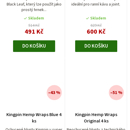
Black Leaf, který lze použít jako
ideální pro ranní kávu a joint.
4,0
prostý hrnek...
z
5
Skladem
Skladem
hvězdiček.
514 Kč
629 Kč
491 Kč
600 Kč
DO KOŠÍKU
DO KOŠÍKU
–43 %
–51 %
Průměrné
Kingpin Hemp Wraps Blue 4
Kingpin Hemp Wraps
hodnocení
ks
Original 4 ks
produktu
je
Ochucené blunty Kingpin v super
Neochucené blunty z technického