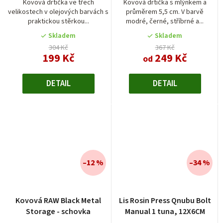
je
je
Kovová drtička ve třech
Kovová drtička s mlýnkem a
velikostech v olejových barvách s
průměrem 5,5 cm. V barvě
4,0
4,7
praktickou stěrkou...
modré, černé, stříbrné a...
z
z
5
5
Skladem
Skladem
hvězdiček.
hvězdiček.
304 Kč
367 Kč
199 Kč
249 Kč
od
DETAIL
DETAIL
–12 %
–34 %
Kovová RAW Black Metal
Lis Rosin Press Qnubu Bolt
Storage - schovka
Manual 1 tuna, 12X6CM