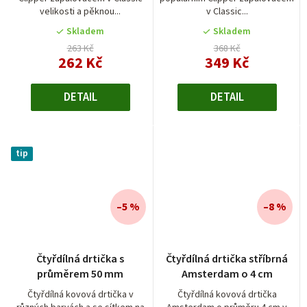
velikosti a pěknou...
v Classic...
Skladem
Skladem
263 Kč
368 Kč
262 Kč
349 Kč
DETAIL
DETAIL
tip
–5 %
–8 %
Průměrné
Čtyřdílná drtička s
Čtyřdílná drtička stříbrná
hodnocení
průměrem 50 mm
Amsterdam o 4 cm
produktu
je
Čtyřdílná kovová drtička v
Čtyřdílná kovová drtička