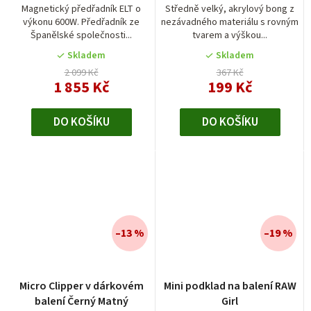
Magnetický předřadník ELT o
Středně velký, akrylový bong z
výkonu 600W. Předřadník ze
nezávadného materiálu s rovným
Španělské společnosti...
tvarem a výškou...
Skladem
Skladem
2 099 Kč
367 Kč
1 855 Kč
199 Kč
DO KOŠÍKU
DO KOŠÍKU
–13 %
–19 %
Micro Clipper v dárkovém
Mini podklad na balení RAW
balení Černý Matný
Girl