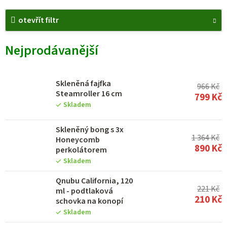
V
otevřít filtr
ý
p
Nejprodávanější
i
s
p
Skleněná fajfka
966 Kč
Steamroller 16 cm
799 Kč
r
Skladem
o
Skleněný bong s 3x
d
1 364 Kč
Honeycomb
u
890 Kč
perkolátorem
Skladem
k
t
Qnubu California, 120
221 Kč
ml - podtlaková
ů
210 Kč
schovka na konopí
Skladem