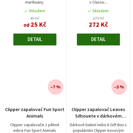
marihuany.
v Classic...
Skladem
Skladem
45 Kč
273 Kč
25 Kč
272 Kč
od
DETAIL
DETAIL
–7 %
–3 %
Clipper zapalovač Fun Sport
Clipper zapalovač Leaves
Animals
Silhouete v dárkovém
balení
Clipper zapalovače z pěkné
Dárkové balení nebo-li Gift Box s
edice Fun Sport Animals
populárním Clipper kovovým