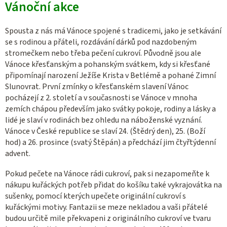
o
Vánoční akce
a
v
c
á
í
Spousta z nás má Vánoce spojené s tradicemi, jako je setkávání
n
p
se s rodinou a přáteli, rozdávání dárků pod nazdobeným
í
stromečkem nebo třeba pečení cukroví. Původně jsou ale
r
Vánoce křesťanským a pohanským svátkem, kdy si křesťané
v
připomínají narození Ježíše Krista
v Betlémě
a pohané Zimní
k
Slunovrat.
První zmínky o křesťanském slavení Vánoc
y
pocházejí z 2. století a v současnosti se Vánoce v mnoha
v
zemích chápou především jako svátky pokoje, rodiny a lásky a
ý
lidé je slaví v rodinách bez ohledu na náboženské vyznání.
p
Vánoce v České republice se slaví 24. (Štědrý den), 25. (Boží
i
hod) a 26. prosince (svatý Štěpán) a předchází jim čtyřtýdenní
s
advent.
u
Pokud pečete na Vánoce rádi cukroví, pak si nezapomeňte k
nákupu kuřáckých potřeb přidat do košíku také vykrajovátka na
sušenky, pomocí kterých upečete originální cukroví s
kuřáckými motivy. Fantazii se meze nekladou a vaši přátelé
budou určitě mile překvapeni z originálního cukroví ve tvaru