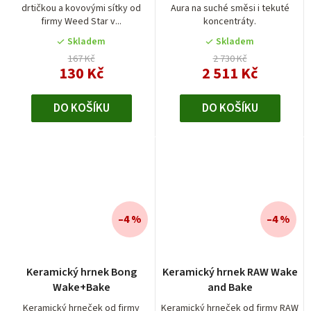
drtičkou a kovovými sítky od
Aura na suché směsi i tekuté
5,0
firmy Weed Star v...
koncentráty.
z
5
Skladem
Skladem
hvězdiček.
167 Kč
2 730 Kč
130 Kč
2 511 Kč
DO KOŠÍKU
DO KOŠÍKU
–4 %
–4 %
Průměrné
Keramický hrnek Bong
Keramický hrnek RAW Wake
hodnocení
Wake+Bake
and Bake
produktu
je
Keramický hrneček od firmy
Keramický hrneček od firmy RAW