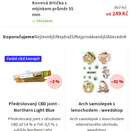
Kovová drtička s
367 Kč
mlýnkem průměr 55
249 Kč
od
mm
Skladem
Ř
Doporučujeme
Nejlevnější
Nejdražší
Nejprodávanější
Abecedně
a
z
české cbd konopí!
e
n
í
–2 %
–31 %
p
r
Průměrné
Průměrné
Předrolovaný CBD joint -
Arch samolepek s
hodnocení
hodnocení
o
Northern Light Blue
lenochodem - weedshop
produktu
produktu
d
je
je
Předrolovaný joint s obsahem
Arch samolepek s lenochodem
CBD až 14 % a THC 0,5 % z
internetového obchodu
4,5
5,0
u
odrůdy Northern Light...
weedshop.