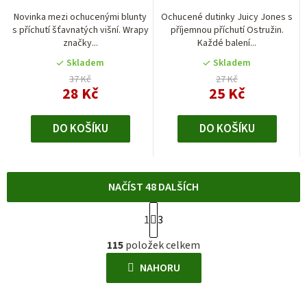
Novinka mezi ochucenými blunty
Ochucené dutinky Juicy Jones s
s příchutí šťavnatých višní. Wrapy
příjemnou příchutí Ostružin.
značky...
Každé balení...
Skladem
Skladem
37 Kč
27 Kč
28 Kč
25 Kč
DO KOŠÍKU
DO KOŠÍKU
NAČÍST 48 DALŠÍCH
S
1
3
t
O
r
115
položek celkem
v
á
l
NAHORU
n
á
k
d