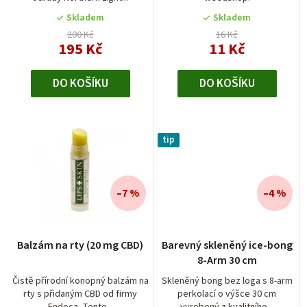
z
z
k
5
5
Skladem
Skladem
t
hvězdiček.
hvězdiček.
200 Kč
16 Kč
195 Kč
11 Kč
ů
DO KOŠÍKU
DO KOŠÍKU
tip
–7 %
–4 %
Balzám na rty (20 mg CBD)
Barevný skleněný ice-bong
8-Arm 30 cm
Čistě přírodní konopný balzám na
Skleněný bong bez loga s 8-arm
rty s přidaným CBD od firmy
perkolací o výšce 30 cm
Endoca. Tento...
vyrobený z kvalitního...