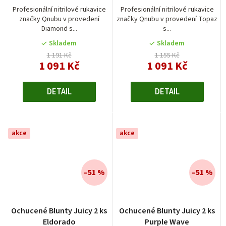
Profesionální nitrilové rukavice
Profesionální nitrilové rukavice
značky Qnubu v provedení
značky Qnubu v provedení Topaz
Diamond s...
s...
Skladem
Skladem
1 191 Kč
1 155 Kč
1 091 Kč
1 091 Kč
DETAIL
DETAIL
akce
akce
–51 %
–51 %
Průměrné
Ochucené Blunty Juicy 2 ks
Ochucené Blunty Juicy 2 ks
hodnocení
Eldorado
Purple Wave
produktu