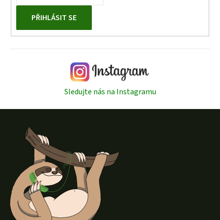
PŘIHLÁSIT SE
Sledujte nás na Instagramu
Z
á
p
a
t
í