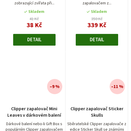
zobrazující zvířata při...
zapalovačem z...
Skladem
Skladem
41 Kč
350 Kč
38 Kč
339 Kč
DETAIL
DETAIL
–9 %
–11 %
Clipper zapalovač Mini
Clipper zapalovač Sticker
Leaves v dárkovém balení
Skulls
Dárkové balení nebo-li Gift Box s
Sběratelské Clipper zapalovače z
populárním Clipper zapalovačem
edice Sticker Skull se známými