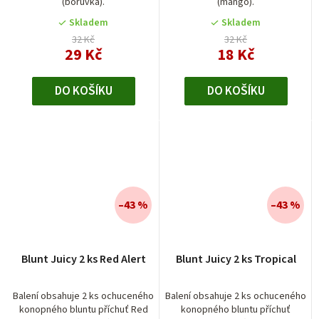
(borůvka).
(mango).
Skladem
Skladem
32 Kč
32 Kč
29 Kč
18 Kč
DO KOŠÍKU
DO KOŠÍKU
–43 %
–43 %
Průměrné
Blunt Juicy 2 ks Red Alert
Blunt Juicy 2 ks Tropical
hodnocení
produktu
je
Balení obsahuje 2 ks ochuceného
Balení obsahuje 2 ks ochuceného
konopného bluntu příchuť Red
konopného bluntu příchuť
5,0