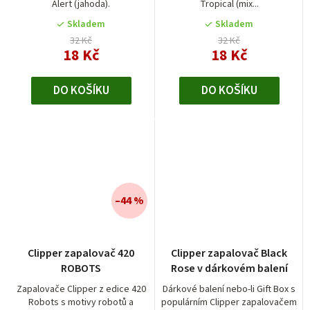
Alert (jahoda).
Tropical (mix...
z
5
Skladem
Skladem
hvězdiček.
32 Kč
32 Kč
18 Kč
18 Kč
DO KOŠÍKU
DO KOŠÍKU
–44 %
Clipper zapalovač 420
Clipper zapalovač Black
ROBOTS
Rose v dárkovém balení
Zapalovače Clipper z edice 420
Dárkové balení nebo-li Gift Box s
Robots s motivy robotů a
populárním Clipper zapalovačem