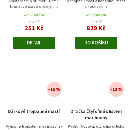
Amsterdam o průměru 4 cm v
konopnou mast a konopnou mast
bronzové barvě s různými...
s kostivalem.
Skladem
Skladem
262 Kč
850 Kč
251 Kč
829 Kč
DETAIL
DO KOŠÍKU
–16 %
–13 %
Průměrné
Dárkové trojbalení mastí
Drtička čtyřdílná s listem
hodnocení
marihuany
produktu
je
Výhodné trojbalení mini mastí (3x
Kvalitní kovová, čtyřdílná drtička