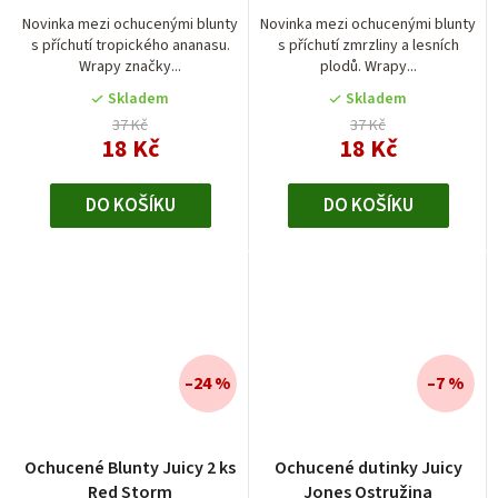
je
Novinka mezi ochucenými blunty
Novinka mezi ochucenými blunty
s příchutí tropického ananasu.
s příchutí zmrzliny a lesních
4,0
Wrapy značky...
plodů. Wrapy...
z
5
Skladem
Skladem
hvězdiček.
37 Kč
37 Kč
18 Kč
18 Kč
DO KOŠÍKU
DO KOŠÍKU
–24 %
–7 %
Ochucené Blunty Juicy 2 ks
Ochucené dutinky Juicy
Red Storm
Jones Ostružina