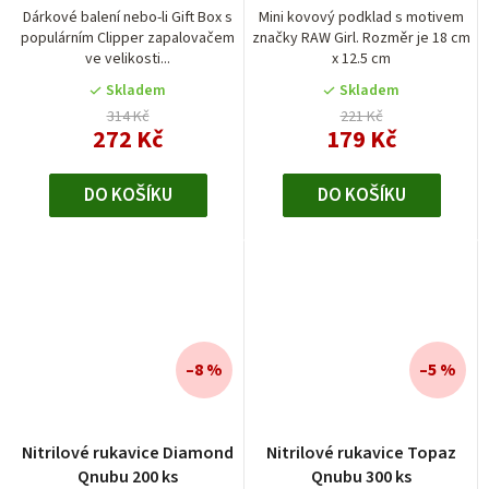
Dárkové balení nebo-li Gift Box s
Mini kovový podklad s motivem
populárním Clipper zapalovačem
značky RAW Girl. Rozměr je 18 cm
ve velikosti...
x 12.5 cm
Skladem
Skladem
314 Kč
221 Kč
272 Kč
179 Kč
DO KOŠÍKU
DO KOŠÍKU
–8 %
–5 %
Nitrilové rukavice Diamond
Nitrilové rukavice Topaz
Qnubu 200 ks
Qnubu 300 ks