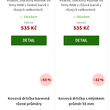
je
Kvalitní, značkový klobouk od
Kvalitní, značkový klobouk od
firmy RAW v šedivé barvě v
firmy RAW v růžové barvě v
5,0
různých velikostech.
různých velikostech.
z
5
Skladem
Skladem
hvězdiček.
549 Kč
549 Kč
535 Kč
535 Kč
DETAIL
DETAIL
–53 %
–32 %
Průměrné
Průměrné
Kovová drtička barevná
Kovová drtička s mlýnkem
hodnocení
hodnocení
různé průměry
průměr 55 mm
produktu
produktu