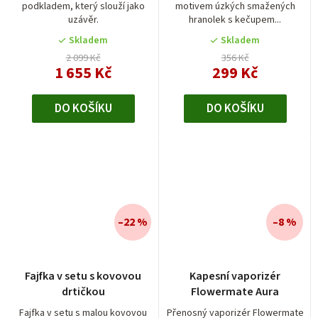
podkladem, který slouží jako
motivem úzkých smažených
uzávěr.
hranolek s kečupem...
Skladem
Skladem
2 099 Kč
356 Kč
1 655 Kč
299 Kč
DO KOŠÍKU
DO KOŠÍKU
–22 %
–8 %
Průměrné
Fajfka v setu s kovovou
Kapesní vaporizér
hodnocení
drtičkou
Flowermate Aura
produktu
je
Fajfka v setu s malou kovovou
Přenosný vaporizér Flowermate