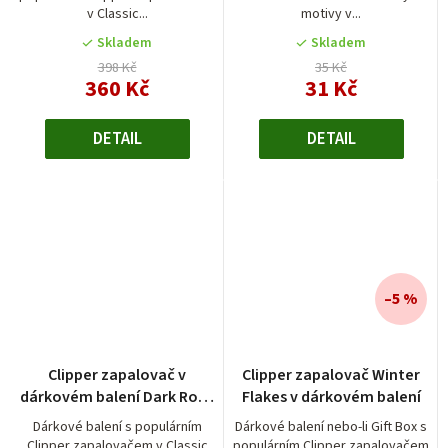
v Classic...
motivy v...
Skladem
Skladem
398 Kč
35 Kč
360 Kč
31 Kč
DETAIL
DETAIL
–5 %
Clipper zapalovač v
Clipper zapalovač Winter
dárkovém balení Dark Rose
Flakes v dárkovém balení
Gold
Dárkové balení s populárním
Dárkové balení nebo-li Gift Box s
Clipper zapalovačem v Classic
populárním Clipper zapalovačem