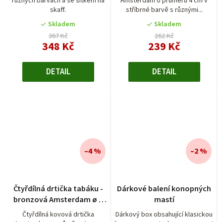
různých barvách a se sítkem na
Amsterdam o průměru 4 cm v
4,5
skaff.
stříbrné barvě s různými...
z
5
Skladem
Skladem
hvězdiček.
367 Kč
262 Kč
348 Kč
239 Kč
DETAIL
DETAIL
–4 %
–2 %
Čtyřdílná drtička tabáku -
Dárkové balení konopných
bronzová Amsterdam ø 4
mastí
cm
Čtyřdílná kovová drtička
Dárkový box obsahující klasickou