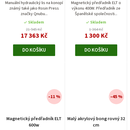
Manuální hydraulický lis na konopí
Magnetický předřadník ELT o
známý také jako Rosin Press
výkonu 400W. Předřadník ze
značky Qnubu...
Španělské společnosti...
Skladem
Skladem
21 945 Kč
1 364 Kč
17 363 Kč
1 300 Kč
DO KOŠÍKU
DO KOŠÍKU
–11 %
–45 %
Magnetický předřadník ELT
Malý akrylový bong rovný 32
600w
cm