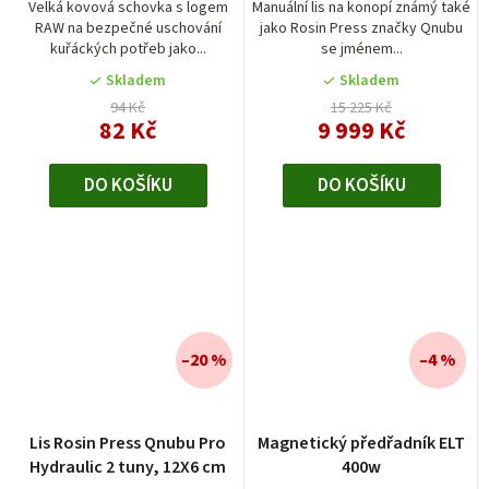
Velká kovová schovka s logem
Manuální lis na konopí známý také
RAW na bezpečné uschování
jako Rosin Press značky Qnubu
kuřáckých potřeb jako...
se jménem...
Skladem
Skladem
94 Kč
15 225 Kč
82 Kč
9 999 Kč
DO KOŠÍKU
DO KOŠÍKU
–20 %
–4 %
Lis Rosin Press Qnubu Pro
Magnetický předřadník ELT
Hydraulic 2 tuny, 12X6 cm
400w