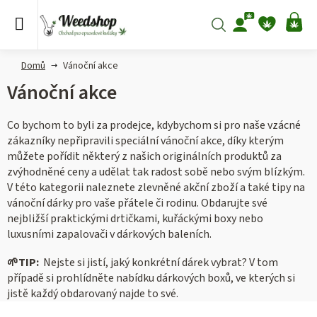
Přejít
na
Hledat
NÁ
obsah
KO
Domů
Vánoční akce
Vánoční akce
Co bychom to byli za prodejce, kdybychom si pro naše vzácné
zákazníky nepřipravili speciální vánoční akce, díky kterým
můžete pořídit některý z našich originálních produktů za
zvýhodněné ceny a udělat tak radost sobě nebo svým blízkým.
V této kategorii naleznete zlevněné akční zboží a také tipy na
vánoční dárky pro vaše přátele či rodinu. Obdarujte své
nejbližší praktickými drtičkami, kuřáckými boxy nebo
luxusními zapalovači v dárkových baleních.
🌱
TIP:
Nejste si jistí, jaký konkrétní dárek vybrat? V tom
případě si prohlídněte nabídku dárkových boxů, ve kterých si
jistě každý obdarovaný najde to své.