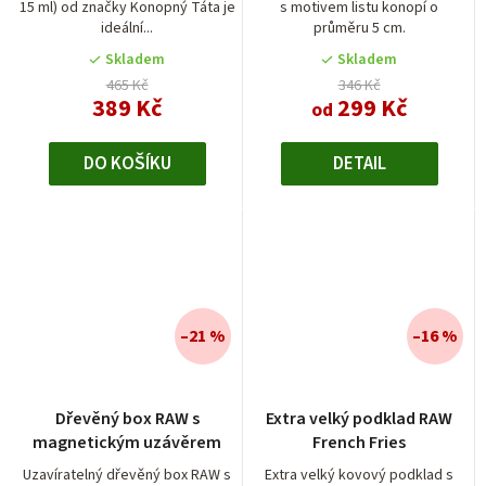
15 ml) od značky Konopný Táta je
s motivem listu konopí o
5,0
ideální...
průměru 5 cm.
z
5
Skladem
Skladem
hvězdiček.
465 Kč
346 Kč
389 Kč
299 Kč
od
DO KOŠÍKU
DETAIL
–21 %
–16 %
Dřevěný box RAW s
Extra velký podklad RAW
magnetickým uzávěrem
French Fries
Uzavíratelný dřevěný box RAW s
Extra velký kovový podklad s