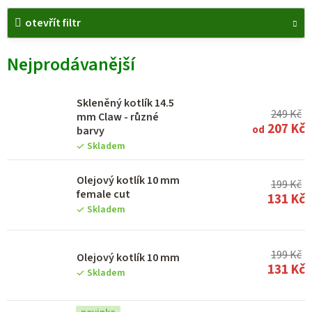
V
otevřít filtr
ý
p
Nejprodávanější
i
s
Skleněný kotlík 14.5
p
249 Kč
mm Claw - různé
207 Kč
od
barvy
r
Skladem
o
d
Olejový kotlík 10 mm
199 Kč
female cut
u
131 Kč
Skladem
k
t
199 Kč
Olejový kotlík 10 mm
ů
131 Kč
Skladem