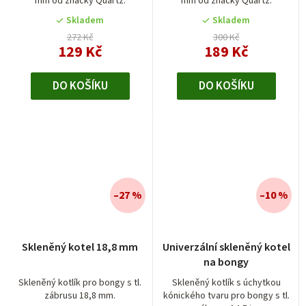
mm od značky Quartz.
mm od značky Quartz.
Skladem
Skladem
272 Kč
300 Kč
129 Kč
189 Kč
DO KOŠÍKU
DO KOŠÍKU
–27 %
–10 %
Skleněný kotel 18,8 mm
Univerzální skleněný kotel
na bongy
Skleněný kotlík pro bongy s tl.
Skleněný kotlík s úchytkou
zábrusu 18,8 mm.
kónického tvaru pro bongy s tl.