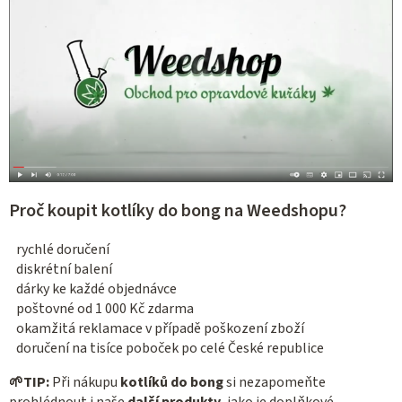
Proč koupit kotlíky do bong na Weedshopu?
rychlé doručení
diskrétní balení
dárky ke každé objednávce
poštovné od 1 000 Kč zdarma
okamžitá reklamace v případě poškození zboží
doručení na tisíce poboček po celé České republice
🌱
TIP:
Při nákupu
kotlíků do bong
si nezapomeňte
prohlédnout i naše
další produkty
, jako je doplňkové