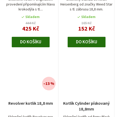
provedení připomínajícím hlavu
Heisenberg od značky Weed Star
5,0
krokodýla s tl....
s tl. zábrusu 18,8 mm.
z
5
Skladem
Skladem
hvězdiček.
444 Kč
165 Kč
425 Kč
152 Kč
DO KOŠÍKU
DO KOŠÍKU
–13 %
Revolver kotlik 18,8 mm
Kotlík Cylinder pískovaný
18,8mm