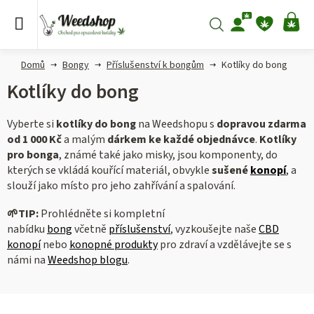
Přejít
na
Hledat
NÁ
obsah
KO
Domů
Bongy
Příslušenství k bongům
Kotlíky do bong
Kotlíky do bong
Vyberte si
kotlíky do bong
na Weedshopu s
dopravou zdarma
od 1 000 Kč
a malým
dárkem ke každé objednávce
.
Kotlíky
pro bonga
, známé také jako misky, jsou komponenty, do
kterých se vkládá kouřící materiál, obvykle
sušené
konopí
, a
slouží jako místo pro jeho zahřívání a spalování.
🌱
TIP:
Prohlédněte si kompletní
nabídku
bong
včetně
příslušenství
, vyzkoušejte naše
CBD
konopí
nebo
konopné produkty
pro zdraví a vzdělávejte se s
námi na
Weedshop blogu
.