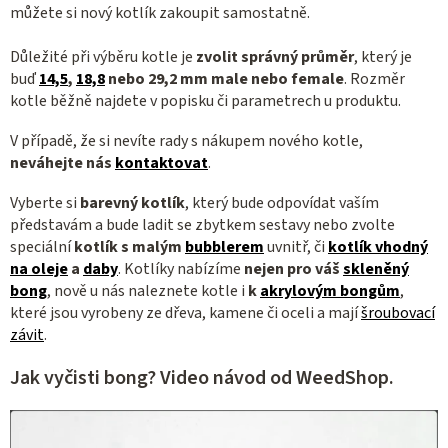
můžete si nový kotlík zakoupit samostatně.
r
v
Důležité při výběru kotle je
zvolit správný průměr
, který je
k
buď
14,5
,
18,8
nebo 29,2 mm
male nebo female
. Rozměr
y
kotle běžně najdete v popisku či parametrech u produktu.
v
ý
V případě, že si nevíte rady s nákupem nového kotle,
p
neváhejte nás
kontaktovat
.
i
Vyberte si
barevný kotlík
, který bude odpovídat vaším
s
představám a bude ladit se zbytkem sestavy nebo zvolte
u
speciální
kotlík s malým
bubblerem
uvnitř, či
kotlík vhodný
na oleje
a
daby
. Kotlíky nabízíme
nejen pro váš
skleněný
bong
, nově u nás naleznete kotle i
k
akrylovým bongům
,
které jsou vyrobeny ze dřeva, kamene či oceli a mají
šroubovací
závit
.
Jak vyčisti bong? Video návod od WeedShop.