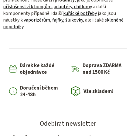
příslušenství k bongům
,
adaptéry, chillumy
a další
komponenty případně i další
kuřácké potřeby
jako jsou
náustky k
vaporizérům
,
fajfky, šlukovky
, ale i také
skleněné
popelníky
.
Dárek ke každé
Doprava ZDARMA
objednávce
nad 1500 Kč
Doručení během
Vše skladem!
24-48h
Odebírat newsletter