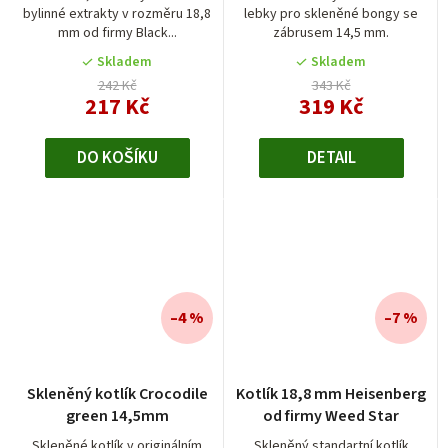
bylinné extrakty v rozměru 18,8
lebky pro skleněné bongy se
5,0
mm od firmy Black...
zábrusem 14,5 mm.
z
5
Skladem
Skladem
hvězdiček.
242 Kč
343 Kč
217 Kč
319 Kč
DO KOŠÍKU
DETAIL
–4 %
–7 %
Průměrné
Skleněný kotlík Crocodile
Kotlík 18,8 mm Heisenberg
hodnocení
green 14,5mm
od firmy Weed Star
produktu
je
Skleněné kotlík v originálním
Skleněný standartní kotlík