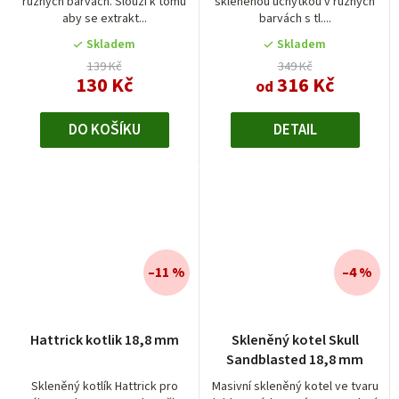
různých barvách. Slouží k tomu
skleněnou úchytkou v různých
aby se extrakt...
barvách s tl....
Skladem
Skladem
139 Kč
349 Kč
130 Kč
316 Kč
od
DO KOŠÍKU
DETAIL
–11 %
–4 %
Hattrick kotlik 18,8 mm
Skleněný kotel Skull
Sandblasted 18,8 mm
Skleněný kotlík Hattrick pro
Masivní skleněný kotel ve tvaru