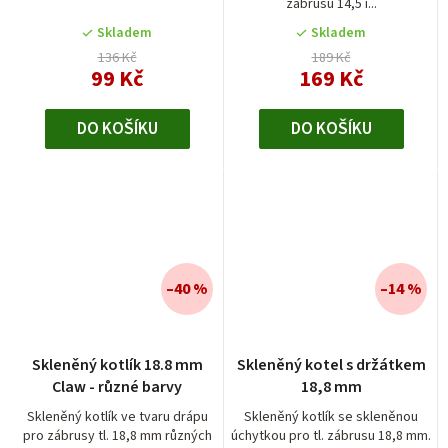
zábrusu 14,5 i...
Skladem
Skladem
136 Kč
189 Kč
99 Kč
169 Kč
DO KOŠÍKU
DO KOŠÍKU
–40 %
–14 %
Skleněný kotlík 18.8 mm
Skleněný kotel s držátkem
Claw - různé barvy
18,8 mm
Skleněný kotlík ve tvaru drápu
Skleněný kotlík se skleněnou
pro zábrusy tl. 18,8 mm různých
úchytkou pro tl. zábrusu 18,8 mm.