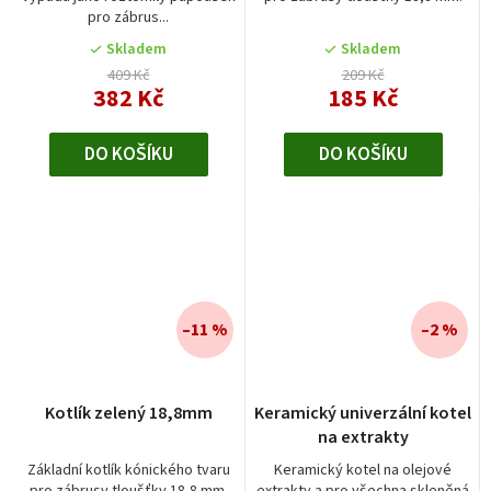
pro zábrus...
Skladem
Skladem
409 Kč
209 Kč
382 Kč
185 Kč
DO KOŠÍKU
DO KOŠÍKU
–11 %
–2 %
Kotlík zelený 18,8mm
Keramický univerzální kotel
na extrakty
Základní kotlík kónického tvaru
Keramický kotel na olejové
pro zábrusy tloušťky 18,8 mm.
extrakty a pro všechna skleněná