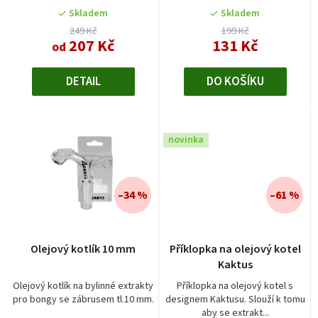
k
Skladem
Skladem
t
249 Kč
199 Kč
207 Kč
131 Kč
od
ů
DETAIL
DO KOŠÍKU
novinka
–34 %
–61 %
Olejový kotlík 10 mm
Příklopka na olejový kotel
Kaktus
Olejový kotlík na bylinné extrakty
Příklopka na olejový kotel s
pro bongy se zábrusem tl.10 mm.
designem Kaktusu. Slouží k tomu
aby se extrakt...