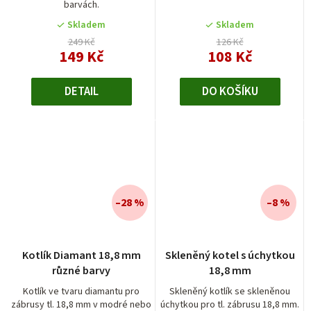
barvách.
Skladem
Skladem
249 Kč
126 Kč
149 Kč
108 Kč
DETAIL
DO KOŠÍKU
–28 %
–8 %
Kotlík Diamant 18,8 mm
Skleněný kotel s úchytkou
různé barvy
18,8 mm
Kotlík ve tvaru diamantu pro
Skleněný kotlík se skleněnou
zábrusy tl. 18,8 mm v modré nebo
úchytkou pro tl. zábrusu 18,8 mm.