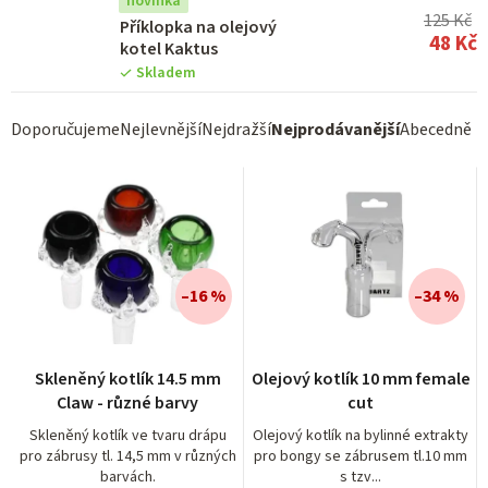
novinka
125 Kč
Příklopka na olejový
48 Kč
kotel Kaktus
Skladem
Ř
Doporučujeme
Nejlevnější
Nejdražší
Nejprodávanější
Abecedně
a
z
e
n
í
–16 %
–34 %
p
r
Skleněný kotlík 14.5 mm
Olejový kotlík 10 mm female
o
Claw - různé barvy
cut
d
Skleněný kotlík ve tvaru drápu
Olejový kotlík na bylinné extrakty
pro zábrusy tl. 14,5 mm v různých
pro bongy se zábrusem tl.10 mm
u
barvách.
s tzv...