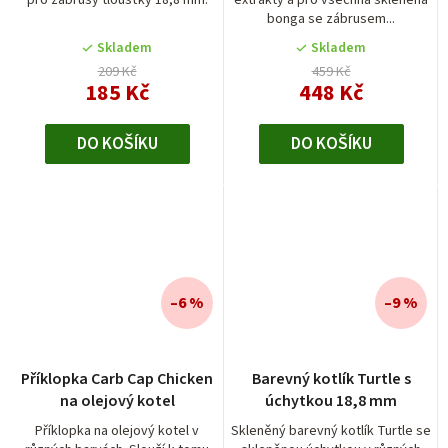
bonga se zábrusem...
Skladem
Skladem
209 Kč
459 Kč
185 Kč
448 Kč
DO KOŠÍKU
DO KOŠÍKU
–6 %
–9 %
Příklopka Carb Cap Chicken
Barevný kotlík Turtle s
na olejový kotel
úchytkou 18,8 mm
Příklopka na olejový kotel v
Skleněný barevný kotlík Turtle se