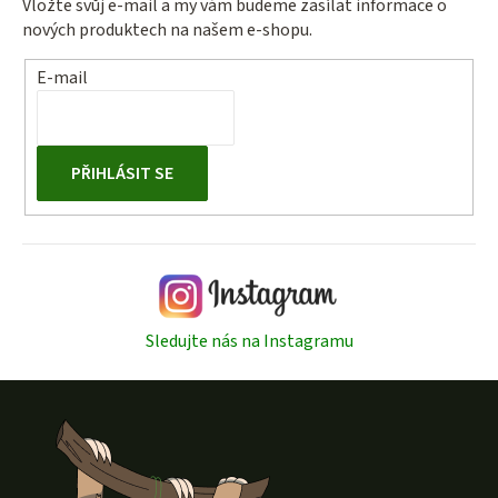
Vložte svůj e-mail a my vám budeme zasílat informace o
nových produktech na našem e-shopu.
E-mail
PŘIHLÁSIT SE
Sledujte nás na Instagramu
Z
á
p