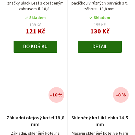
značky Black Leaf s obráceným
pacičkou v různých barvách s tl.
zábrusem tl. 18,8...
zábrusu 18,8 mm.
Skladem
Skladem
139 Kč
155 Kč
121 Kč
130 Kč
DO KOŠÍKU
DETAIL
–10 %
–8 %
Průměrné
Základní olejový kotel 18,8
Skleněný kotlík Lebka 14,5
hodnocení
mm
mm
produktu
je
Základní, skleněný kotel na
Masivní skleněný kotel ve tvaru