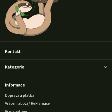
a
t
í
Kontakt
Kategorie
Informace
Doprava a platba
Vrácení zboží / Reklamace
Vše o nákupu