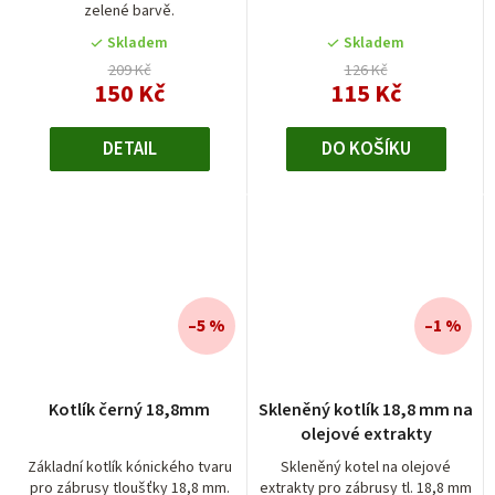
zelené barvě.
Skladem
Skladem
209 Kč
126 Kč
150 Kč
115 Kč
DETAIL
DO KOŠÍKU
–5 %
–1 %
Průměrné
Kotlík černý 18,8mm
Skleněný kotlík 18,8 mm na
hodnocení
olejové extrakty
produktu
je
Základní kotlík kónického tvaru
Skleněný kotel na olejové
pro zábrusy tloušťky 18,8 mm.
extrakty pro zábrusy tl. 18,8 mm
5,0