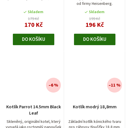
od firmy Heisenberg.
z
5
Skladem
Skladem
hvězdiček.
179 Kč
199 Kč
170 Kč
196 Kč
DO KOŠÍKU
DO KOŠÍKU
–6 %
–11 %
Kotlík Parrot 14.5mm Black
Kotlík modrý 18,8mm
Leaf
Skleněný, originální kotel, který
Základní kotlík kónického tvaru
vypadá jako roztomilý papoušek
pro zábrusy tloušťky 18,8 mm.