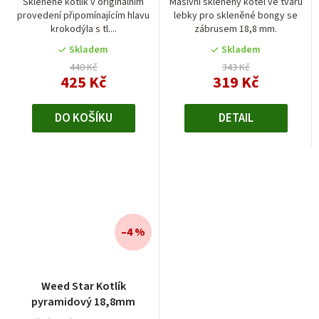
Skleněné kotlík v originálním
Masivní skleněný kotel ve tvaru
provedení připomínajícím hlavu
lebky pro skleněné bongy se
krokodýla s tl....
zábrusem 18,8 mm.
Skladem
Skladem
440 Kč
343 Kč
425 Kč
319 Kč
DO KOŠÍKU
DETAIL
–4 %
Weed Star Kotlík
pyramidový 18,8mm