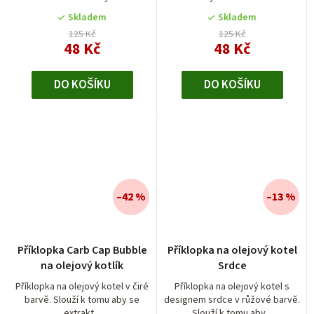
Skladem
Skladem
125 Kč
125 Kč
48 Kč
48 Kč
DO KOŠÍKU
DO KOŠÍKU
–42 %
–13 %
Příklopka Carb Cap Bubble
Příklopka na olejový kotel
na olejový kotlík
Srdce
Příklopka na olejový kotel v čiré
Příklopka na olejový kotel s
barvě. Slouží k tomu aby se
designem srdce v růžové barvě.
extrakt...
Slouží k tomu aby...