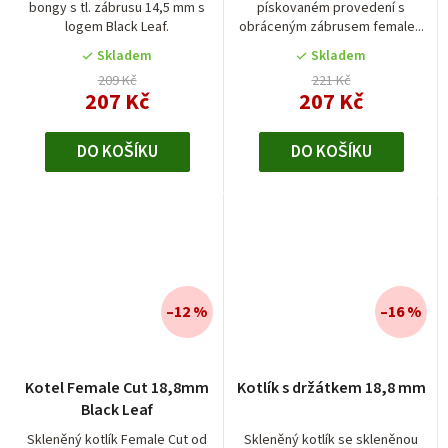
bongy s tl. zábrusu 14,5 mm s
pískovaném provedení s
logem Black Leaf.
obráceným zábrusem female...
Skladem
Skladem
209 Kč
221 Kč
207 Kč
207 Kč
DO KOŠÍKU
DO KOŠÍKU
–12 %
–16 %
Kotel Female Cut 18,8mm
Kotlík s držátkem 18,8 mm
Black Leaf
Skleněný kotlík Female Cut od
Skleněný kotlík se skleněnou