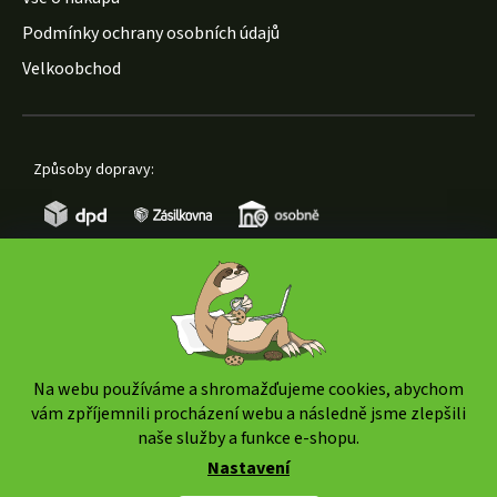
Podmínky ochrany osobních údajů
Velkoobchod
Způsoby dopravy:
Způsoby platby:
Na webu používáme a shromažďujeme cookies, abychom
vám zpříjemnili procházení webu a následně jsme zlepšili
naše služby a funkce e-shopu.
Nastavení
Copyright 2026
www.weedshop.cz
. Všechna práva