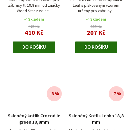
Skleněný kotlík Revolver pro
Skleněný kotlík od firmy Black
zábrusy tl. 18,8 mm od značky
Leaf s pískovaným vzorem
Weed Star z edice...
určený pro zábrusy...
Skladem
Skladem
475 Kč
209 Kč
410 Kč
207 Kč
DO KOŠÍKU
DO KOŠÍKU
–3 %
–7 %
Skleněný kotlík Crocodile
Skleněný Kotlík Lebka 18,8
green 18,8mm
mm