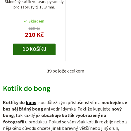
Skleněný kotlík ve tvaru pyramidy
pro zábrusy tl. 18,8 mm.
Skladem
220 Kč
210 Kč
DO KOŠÍKU
39
položek celkem
O
v
Kotlík do bong
l
á
d
Kotlíky do
bong
jsou důležitým příslušenstvím a
neobejde se
a
bez něj žádný bong
ani vodní dýmka. Pakliže kupujete
nový
c
bong
, tak každý již
obsahuje kotlík vyobrazený na
fotografii
u produktu. Pokud se vám však kotlík rozbije nebo z
í
nějakého důvodu chcete jinak barevný, větší nebo jiný druh,
p