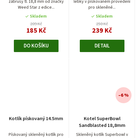
zábrusy tl. 18,8 mm od značky
lebky v pískovaném provedení
Weed Star z edice...
pro skleněné...
Skladem
Skladem
209 Kč
250 Kč
185 Kč
239 Kč
DO KOŠÍKU
DETAIL
–6 %
Kotlík pískovaný 14.5mm
Kotel SuperBowl
Sandblasted 18,8mm
Pískovaný skleněný kotlík pro
Skleněný kotlík Superbowl v