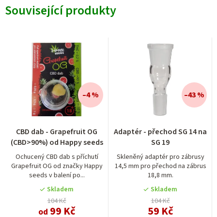
Související produkty
–4 %
–43 %
Průměrné
CBD dab - Grapefruit OG
Adaptér - přechod SG 14 na
hodnocení
(CBD>90%) od Happy seeds
SG 19
produktu
je
Ochucený CBD dab s příchutí
Skleněný adaptér pro zábrusy
Grapefruit OG od značky Happy
14,5 mm pro přechod na zábrus
1,0
seeds v balení po...
18,8 mm.
z
5
Skladem
Skladem
hvězdiček.
104 Kč
104 Kč
99 Kč
59 Kč
od