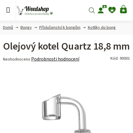
Přejít
na
Hledat
NÁ
obsah
KO
Domů
Bongy
Příslušenství k bongům
Kotlíky do bong
Olejový kotel Quartz 18,8 mm
Průměrné
Kód:
90001
Podrobnosti hodnocení
Neohodnoceno
hodnocení
produktu
je
0,0
z 5
hvězdiček.