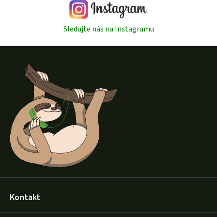
Sledujte nás na Instagramu
Z
á
p
a
t
í
Kontakt