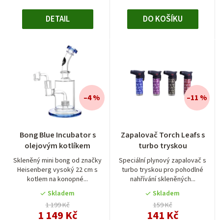
DETAIL
DO KOŠÍKU
–4 %
–11 %
Bong Blue Incubator s
Zapalovač Torch Leafs s
olejovým kotlíkem
turbo tryskou
Skleněný mini bong od značky
Speciální plynový zapalovač s
Heisenberg vysoký 22 cm s
turbo tryskou pro pohodlné
kotlem na konopné...
nahřívání skleněných...
Skladem
Skladem
1 199 Kč
159 Kč
1 149 Kč
141 Kč