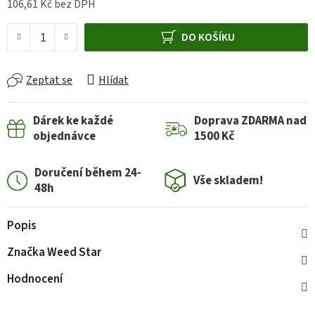
106,61 Kč bez DPH
Měrná cena:
DO KOŠÍKU
Zeptat se
Hlídat
Dárek ke každé
Doprava ZDARMA nad
objednávce
1500 Kč
Doručení během 24-
Vše skladem!
48h
Popis
Značka
Weed Star
Hodnocení