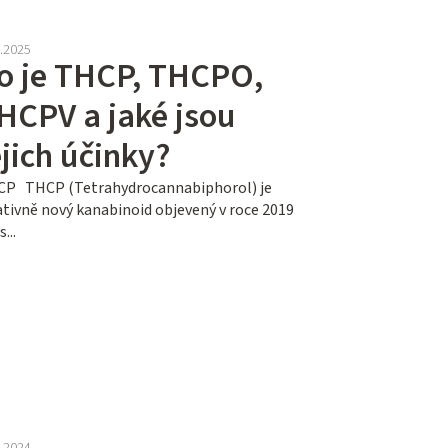
5.2025
o je THCP, THCPO,
HCPV a jaké jsou
ejich účinky?
P THCP (Tetrahydrocannabiphorol) je
ativně nový kanabinoid objevený v roce 2019
s...
4.2024