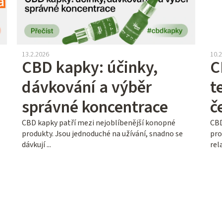
13.2.2026
10.
CBD kapky: účinky,
C
dávkování a výběr
t
správné koncentrace
č
CBD kapky patří mezi nejoblíbenější konopné
CBD
produkty. Jsou jednoduché na užívání, snadno se
pro
dávkují ...
rel