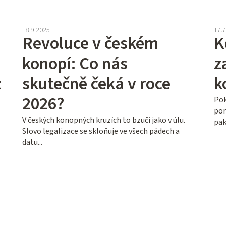
18.9.2025
17.
Revoluce v českém
K
konopí: Co nás
z
z
skutečně čeká v roce
k
2026?
Pok
por
V českých konopných kruzích to bzučí jako v úlu.
pak 
Slovo legalizace se skloňuje ve všech pádech a
datu...