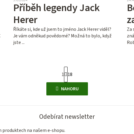
Příběh legendy Jack
B
Herer
z
Říkáte si, kde už jsem to jméno Jack Herer viděl?
Za 
C
Je vám odněkud povědomé? Možná to bylo, když
zná
jste ...
Rob
S
1
18
t
O
r
NAHORU
á
v
n
l
k
á
o
Odebírat newsletter
d
v
a
á
ch produktech na našem e-shopu.