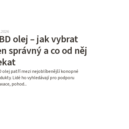
2.2026
BD olej – jak vybrat
en správný a co od něj
ekat
 olej patří mezi nejoblíbenější konopné
dukty. Lidé ho vyhledávají pro podporu
axace, pohod...