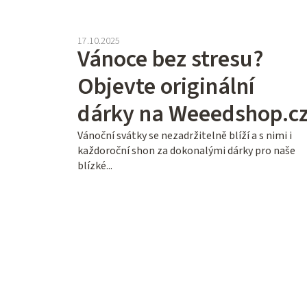
17.10.2025
Vánoce bez stresu?
Objevte originální
dárky na Weeedshop.c
Vánoční svátky se nezadržitelně blíží a s nimi i
každoroční shon za dokonalými dárky pro naše
blízké...