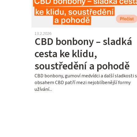
ý
p
i
13.2.2026
s
CBD bonbony – sladká
č
cesta ke klidu,
l
soustředění a pohodě
á
CBD bonbony, gumoví medvídci a další sladkosti s
obsahem CBD patří mezi nejoblíbenější formy
n
užívání...
k
ů