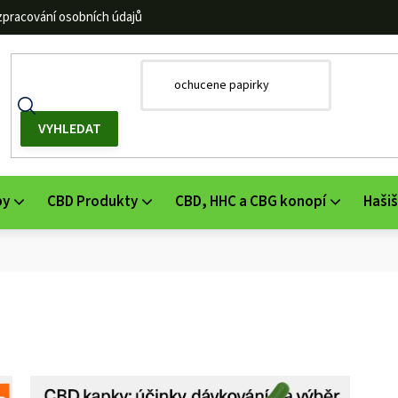
zpracování osobních údajů
by
CBD Produkty
CBD, HHC a CBG konopí
Hašiš