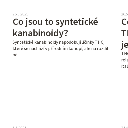
26.5.2025
26.
Co jsou to syntetické
C
é
kanabinoidy?
T
j
Syntetické kanabinoidy napodobují účinky THC,
které se nachází v přírodním konopí, ale na rozdíl
THC
od ...
rel
ital
5.6.2024
24.