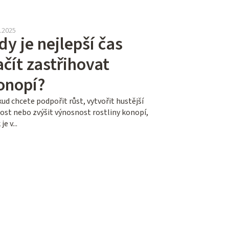
7.2025
dy je nejlepší čas
ačít zastřihovat
onopí?
ud chcete podpořit růst, vytvořit hustější
ost nebo zvýšit výnosnost rostliny konopí,
je v...