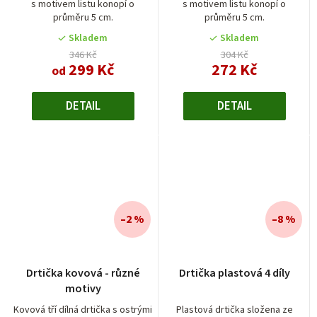
s motivem listu konopí o
s motivem listu konopí o
5,0
5,0
průměru 5 cm.
průměru 5 cm.
z
z
5
5
Skladem
Skladem
hvězdiček.
hvězdiček.
346 Kč
304 Kč
299 Kč
272 Kč
od
DETAIL
DETAIL
–2 %
–8 %
Drtička kovová - různé
Drtička plastová 4 díly
motivy
Kovová tří dílná drtička s ostrými
Plastová drtička složena ze