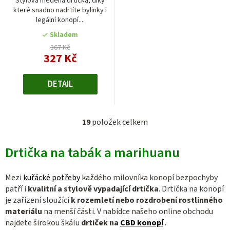
Stylová měděná drtička, díky
které snadno nadrtíte bylinky i
legální konopí....
Skladem
367 Kč
327 Kč
DETAIL
19
položek celkem
O
v
Drtička na tabák a marihuanu
l
á
d
Mezi
kuřácké potřeby
každého milovníka konopí bezpochyby
a
patří i
kvalitní a stylově vypadající
drtička
. Drtička na konopí
c
je zařízení sloužící
k rozemletí nebo rozdrobení rostlinného
materiálu
na menší části. V nabídce našeho online obchodu
í
najdete širokou škálu
drtiček na
CBD konopí
.
p