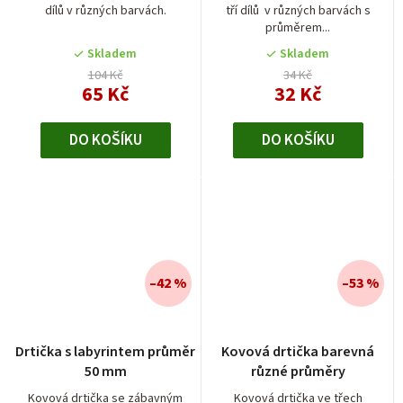
dílů v různých barvách.
tří dílů v různých barvách s
průměrem...
Skladem
Skladem
104 Kč
34 Kč
65 Kč
32 Kč
DO KOŠÍKU
DO KOŠÍKU
–42 %
–53 %
Průměrné
Drtička s labyrintem průměr
Kovová drtička barevná
hodnocení
50 mm
různé průměry
produktu
je
Kovová drtička se zábavným
Kovová drtička ve třech