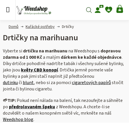
Přejít
na
Hledat
NÁ
obsah
KO
Domů
Kuřácké potřeby
Drtičky
Drtičky na marihuanu
Vyberte si
drtičku na marihuanu
na Weedshopu s
dopravou
zdarma od 1 000 Kč
a malým
dárkem ke každé objednávce
.
Díky drtičce pohodlně nadrtíte tabák i všechny sušené bylinky,
jako jsou
květy CBD konopí
. Drtička jemně pomele vaše
bylinky a pak jimi stačí naplnit již předtočenou
dutinku
či
blunt
, nebo si za pomoci
cigaretových papírů
stočit
jointa či bylinou cigaretu.
🌱
TIP:
Pokud není nálada na balení, tak nezoufejte a sáhněte
po
předrolovaném špeku
z Weedshopu. A chcete-li se
dozvědět o našem konopném světě víc, mrkněte na náš
Weedshop blog
.