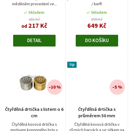
u
měděném provedení ve...
/ kieff.
z
z
k
5
5
Skladem
Skladem
t
hvězdiček.
hvězdiček.
262 Kč
699 Kč
217 Kč
649 Kč
od
ů
DETAIL
DO KOŠÍKU
tip
–10 %
–5 %
Průměrné
Průměrné
Čtyřdílná drtička s listem o 6
Čtyřdílná drtička s
hodnocení
hodnocení
cm
průměrem 50 mm
produktu
produktu
je
je
Čtyřdílná kovová drtička s
Čtyřdílná kovová drtička v
motivem konopného listu v
různých barvách a se sítkem na