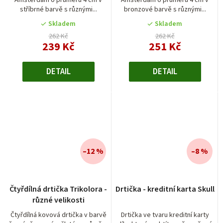
Amsterdam o průměru 4 cm v
Amsterdam o průměru 4 cm v
stříbrné barvě s různými...
bronzové barvě s různými...
Skladem
Skladem
262 Kč
262 Kč
239 Kč
251 Kč
DETAIL
DETAIL
–12 %
–8 %
Čtyřdílná drtička Trikolora -
Drtička - kreditní karta Skull
různé velikosti
Čtyřdílná kovová drtička v barvě
Drtička ve tvaru kreditní karty