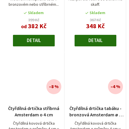
4,0
4,5
bronzovém nebo stříbrném...
skaff.
z
z
5
5
Skladem
Skladem
hvězdiček.
hvězdiček.
399 Kč
367 Kč
382 Kč
348 Kč
od
DETAIL
DETAIL
–8 %
–4 %
Čtyřdílná drtička stříbrná
Čtyřdílná drtička tabáku -
Amsterdam o 4 cm
bronzová Amsterdam ø 4
cm
Čtyřdílná kovová drtička
Čtyřdílná kovová drtička