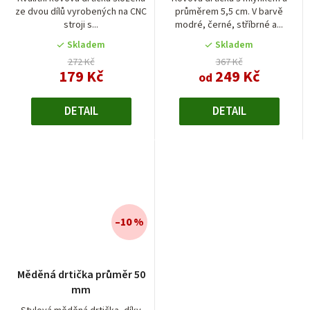
ze dvou dílů vyrobených na CNC
průměrem 5,5 cm. V barvě
5,0
4,7
stroji s...
modré, černé, stříbrné a...
z
z
5
5
Skladem
Skladem
hvězdiček.
hvězdiček.
272 Kč
367 Kč
179 Kč
249 Kč
od
DETAIL
DETAIL
–10 %
Měděná drtička průměr 50
mm