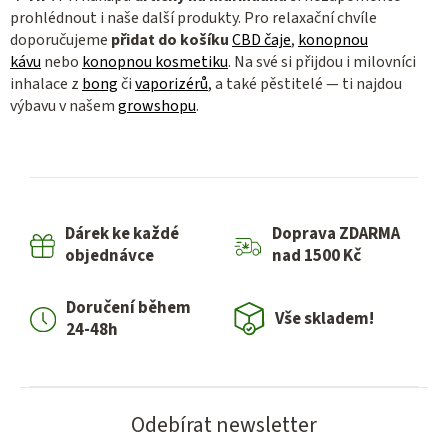
prohlédnout i naše další produkty. Pro relaxační chvíle
doporučujeme
přidat do košíku
CBD čaje
,
konopnou
kávu
nebo
konopnou kosmetiku
. Na své si přijdou i milovníci
inhalace z
bong
či
vaporizérů
, a také pěstitelé — ti najdou
výbavu v našem
growshopu
.
Dárek ke každé
Doprava ZDARMA
objednávce
nad 1500 Kč
Doručení během
Vše skladem!
24-48h
Odebírat newsletter