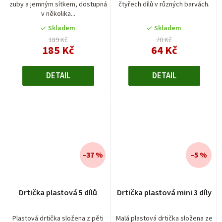
zuby a jemným sítkem, dostupná
čtyřech dílů v různých barvách.
v několika...
Skladem
Skladem
189 Kč
70 Kč
185 Kč
64 Kč
DETAIL
DETAIL
–37 %
–5 %
Drtička plastová 5 dílů
Drtička plastová mini 3 díly
Plastová drtička složena z pěti
Malá plastová drtička složena ze