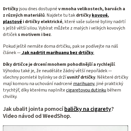
r
Drtičky
jsou dnes dostupné
v mnoha
velikostech, barvách a
v
z různých materiálů
. Najdete tu tak
drtičky
kovové
,
k
plastové
i drtičky elektrické
, které vaše sušené byliny nadrtí
y
s ještě větší silou. Vybírat můžete z malých i velkých kovových
v
drtiček
s motivem i bez
.
ý
p
Pokud ještě nemáte doma drtičku, pak se podívejte na náš
článek —
Jak nadrtit marihuanu bez drtičky
.
i
s
Díky drtičce je drcení mnohem pohodlnější a rychlejší
.
u
Výhodou také je, že neuděláte žádný větší nepořádek —
všechny pomleté bylinky se drží
uvnitř drtičky
. Některé drtičky
mají komoru na uchování nadrcené
marihuany
, jiné praktický
trychtýř, díky kterému naplníte
cigaretovou dutinku
během
chvilky.
Jak ubalit jointa pomocí
baličky na cigarety
?
Video návod od WeedShop.