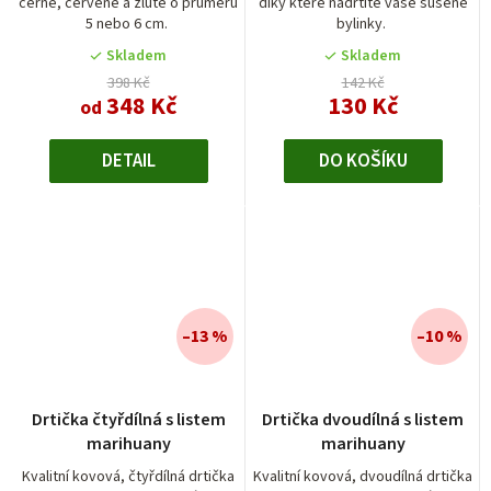
černé, červené a žluté o průměru
díky které nadrtíte vaše sušené
5 nebo 6 cm.
bylinky.
Skladem
Skladem
398 Kč
142 Kč
348 Kč
130 Kč
od
DETAIL
DO KOŠÍKU
–13 %
–10 %
Průměrné
Průměrné
Drtička čtyřdílná s listem
Drtička dvoudílná s listem
hodnocení
hodnocení
marihuany
marihuany
produktu
produktu
je
je
Kvalitní kovová, čtyřdílná drtička
Kvalitní kovová, dvoudílná drtička