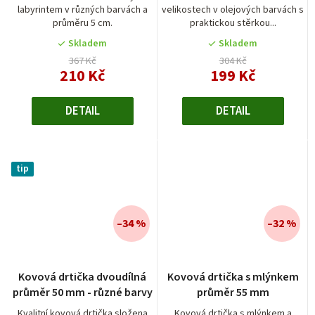
labyrintem v různých barvách a
velikostech v olejových barvách s
4,0
průměru 5 cm.
praktickou stěrkou...
z
5
Skladem
Skladem
hvězdiček.
367 Kč
304 Kč
210 Kč
199 Kč
DETAIL
DETAIL
tip
–34 %
–32 %
Průměrné
Průměrné
Kovová drtička dvoudílná
Kovová drtička s mlýnkem
hodnocení
hodnocení
průměr 50 mm - různé barvy
průměr 55 mm
produktu
produktu
je
je
Kvalitní kovová drtička složena
Kovová drtička s mlýnkem a