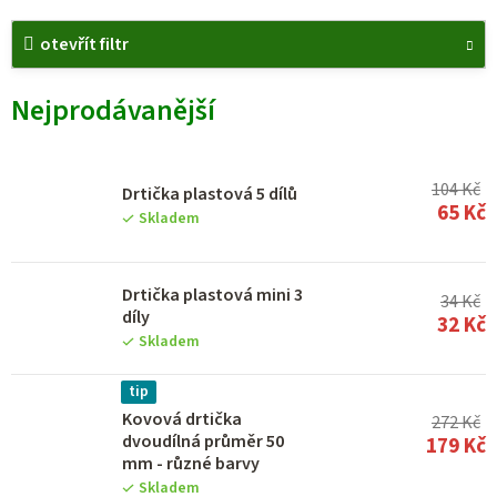
V
otevřít filtr
ý
p
Nejprodávanější
i
s
p
104 Kč
Drtička plastová 5 dílů
65 Kč
r
Skladem
o
d
Drtička plastová mini 3
34 Kč
díly
u
32 Kč
Skladem
k
t
tip
Kovová drtička
272 Kč
ů
dvoudílná průměr 50
179 Kč
mm - různé barvy
Skladem