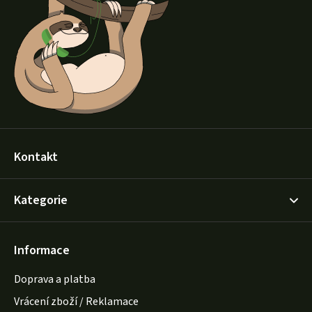
a
t
í
Kontakt
Kategorie
Informace
Doprava a platba
Vrácení zboží / Reklamace