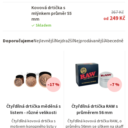
Kovová drtička s
367 Kč
mlýnkem průměr 55
249 Kč
od
mm
Skladem
Ř
Doporučujeme
Nejlevnější
Nejdražší
Nejprodávanější
Abecedně
a
z
e
n
í
–17 %
–7 %
p
r
Průměrné
Průměrné
Čtyřdílná drtička měděná s
Čtyřdílná drtička RAW s
hodnocení
hodnocení
o
listem - různé velikosti
průměrem 56 mm
produktu
produktu
d
je
je
Čtyřdílná kovová drtička s
Čtyřdílná kovová drtička RAW, o
motivem konopného listu v
průměru 56mm se sítkem na skaff
5,0
4,0