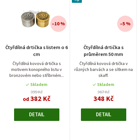
–10 %
–5 %
Průměrné
Průměrné
Čtyřdílná drtička s listem o 6
Čtyřdílná drtička s
hodnocení
hodnocení
cm
průměrem 50 mm
produktu
produktu
je
je
Čtyřdílná kovová drtička s
Čtyřdílná kovová drtička v
motivem konopného listu v
různých barvách a se sítkem na
4,0
4,5
bronzovém nebo stříbrném...
skaff.
z
z
5
5
Skladem
Skladem
hvězdiček.
hvězdiček.
399 Kč
367 Kč
382 Kč
348 Kč
od
DETAIL
DETAIL