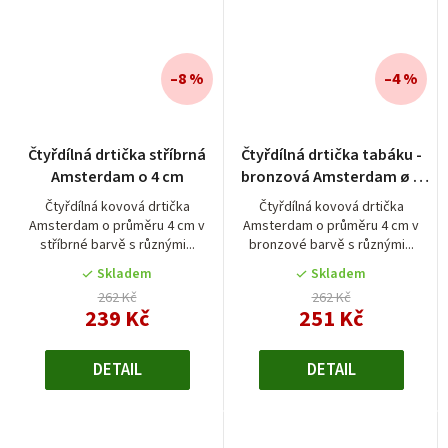
–8 %
–4 %
Čtyřdílná drtička stříbrná
Čtyřdílná drtička tabáku -
Amsterdam o 4 cm
bronzová Amsterdam ø 4
cm
Čtyřdílná kovová drtička
Čtyřdílná kovová drtička
Amsterdam o průměru 4 cm v
Amsterdam o průměru 4 cm v
stříbrné barvě s různými...
bronzové barvě s různými...
Skladem
Skladem
262 Kč
262 Kč
239 Kč
251 Kč
DETAIL
DETAIL