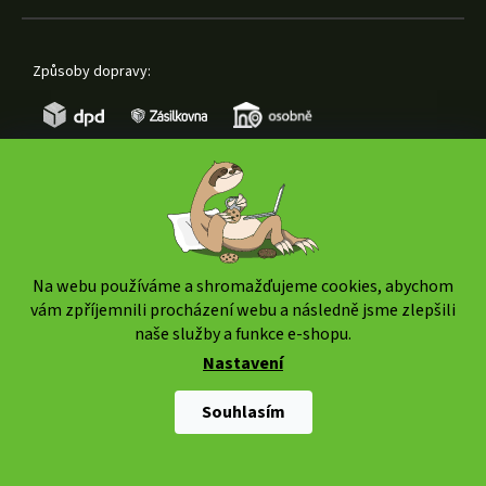
Způsoby dopravy:
Způsoby platby:
Na webu používáme a shromažďujeme cookies, abychom
vám zpříjemnili procházení webu a následně jsme zlepšili
naše služby a funkce e-shopu.
Nastavení
Copyright 2026
www.weedshop.cz
. Všechna práva
vyhrazena.
Upravit nastavení cookies
Souhlasím
Shoptet Premium
|
mime digital