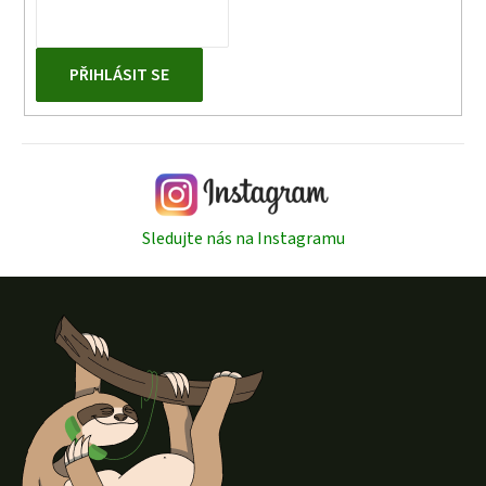
u
PŘIHLÁSIT SE
Sledujte nás na Instagramu
Z
á
p
a
t
í