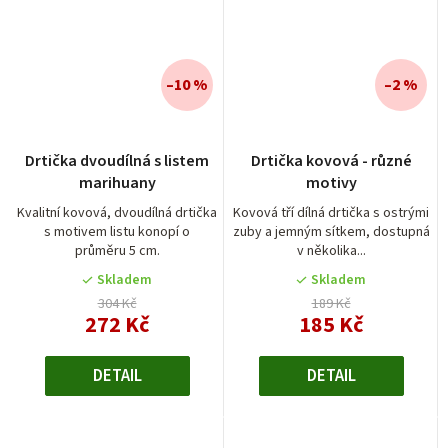
–10 %
–2 %
Průměrné
Drtička dvoudílná s listem
Drtička kovová - různé
hodnocení
marihuany
motivy
produktu
je
Kvalitní kovová, dvoudílná drtička
Kovová tří dílná drtička s ostrými
s motivem listu konopí o
zuby a jemným sítkem, dostupná
5,0
průměru 5 cm.
v několika...
z
5
Skladem
Skladem
hvězdiček.
304 Kč
189 Kč
272 Kč
185 Kč
DETAIL
DETAIL