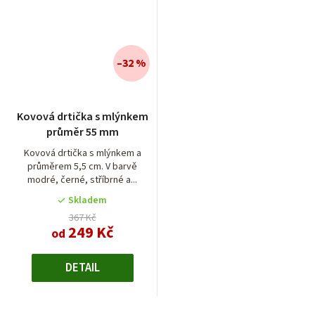
–32 %
Průměrné
Kovová drtička s mlýnkem
hodnocení
průměr 55 mm
produktu
je
Kovová drtička s mlýnkem a
průměrem 5,5 cm. V barvě
4,7
modré, černé, stříbrné a...
z
5
Skladem
hvězdiček.
367 Kč
249 Kč
od
DETAIL