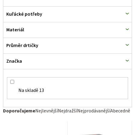
u
k
Kuřácké potřeby
t
Materiál
ů
Průměr drtičky
Značka
Na skladě
13
Ř
Doporučujeme
Nejlevnější
Nejdražší
Nejprodávanější
Abecedně
a
z