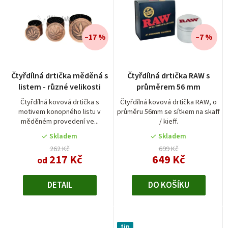
e
n
í
–17 %
–7 %
p
r
Průměrné
Průměrné
Čtyřdílná drtička měděná s
Čtyřdílná drtička RAW s
hodnocení
hodnocení
o
listem - různé velikosti
průměrem 56 mm
produktu
produktu
d
je
je
Čtyřdílná kovová drtička s
Čtyřdílná kovová drtička RAW, o
motivem konopného listu v
průměru 56mm se sítkem na skaff
5,0
4,0
u
měděném provedení ve...
/ kieff.
z
z
k
5
5
Skladem
Skladem
t
hvězdiček.
hvězdiček.
262 Kč
699 Kč
217 Kč
649 Kč
od
ů
DETAIL
DO KOŠÍKU
tip