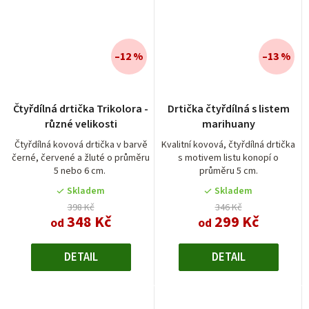
–12 %
–13 %
Průměrné
Čtyřdílná drtička Trikolora -
Drtička čtyřdílná s listem
hodnocení
různé velikosti
marihuany
produktu
je
Čtyřdílná kovová drtička v barvě
Kvalitní kovová, čtyřdílná drtička
černé, červené a žluté o průměru
s motivem listu konopí o
5,0
5 nebo 6 cm.
průměru 5 cm.
z
5
Skladem
Skladem
hvězdiček.
398 Kč
346 Kč
348 Kč
299 Kč
od
od
DETAIL
DETAIL