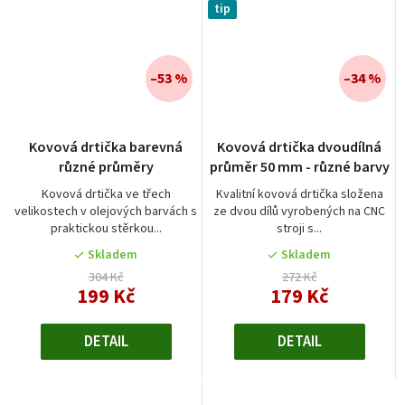
tip
–53 %
–34 %
Průměrné
Průměrné
Kovová drtička barevná
Kovová drtička dvoudílná
hodnocení
hodnocení
různé průměry
průměr 50 mm - různé barvy
produktu
produktu
je
je
Kovová drtička ve třech
Kvalitní kovová drtička složena
velikostech v olejových barvách s
ze dvou dílů vyrobených na CNC
4,0
5,0
praktickou stěrkou...
stroji s...
z
z
5
5
Skladem
Skladem
hvězdiček.
hvězdiček.
304 Kč
272 Kč
199 Kč
179 Kč
DETAIL
DETAIL