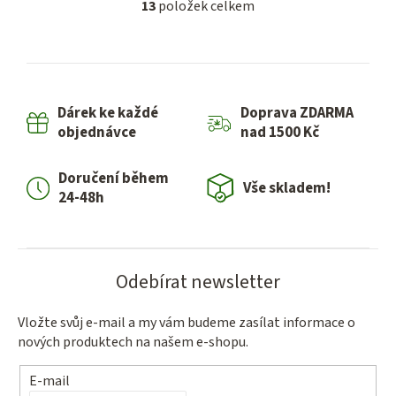
13
položek celkem
O
v
l
á
d
Dárek ke každé
Doprava ZDARMA
a
objednávce
nad 1500 Kč
c
í
Doručení během
p
Vše skladem!
24-48h
r
v
k
y
Odebírat newsletter
v
ý
Vložte svůj e-mail a my vám budeme zasílat informace o
p
nových produktech na našem e-shopu.
i
s
E-mail