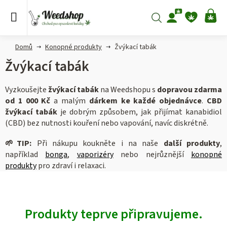
Přejít
na
Hledat
NÁ
obsah
KO
Domů
Konopné produkty
Žvýkací tabák
Žvýkací tabák
Vyzkoušejte
žvýkací tabák
na Weedshopu s
dopravou zdarma
od 1 000 Kč
a malým
dárkem ke každé objednávce
.
CBD
žvýkací tabák
je dobrým způsobem, jak přijímat kanabidiol
(CBD) bez nutnosti kouření nebo vapování, navíc diskrétně.
🌱
TIP:
Při nákupu koukněte i na naše
další produkty
,
například
bonga
,
vaporizéry
nebo nejrůznější
konopné
produkty
pro zdraví i relaxaci.
Produkty teprve připravujeme.