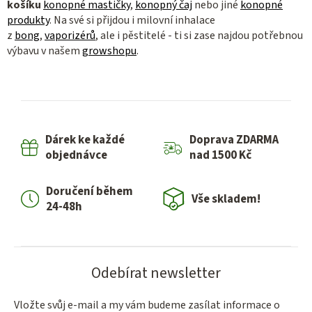
košíku
konopné mastičky
,
konopný čaj
nebo jiné
konopné
produkty
. Na své si přijdou i milovní inhalace
z
bong
,
vaporizérů
, ale i pěstitelé - ti si zase najdou potřebnou
výbavu v našem
growshopu
.
Dárek ke každé
Doprava ZDARMA
objednávce
nad 1500 Kč
Doručení během
Vše skladem!
24-48h
Odebírat newsletter
Vložte svůj e-mail a my vám budeme zasílat informace o