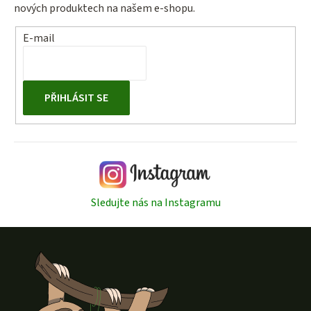
nových produktech na našem e-shopu.
E-mail
PŘIHLÁSIT SE
Sledujte nás na Instagramu
Z
á
p
a