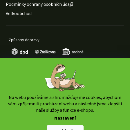
Podmínky ochrany osobních údajů
Velkoobchod
Způsoby dopravy:
Způsoby platby:
Na webu používáme a shromažďujeme cookies, abychom
vám zpříjemnili procházení webu a následně jsme zlepšili
naše služby a funkce e-shopu.
Nastavení
Copyright 2026
www.weedshop.cz
. Všechna práva
vyhrazena.
Upravit nastavení cookies