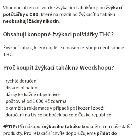
Vhodnou alternativou ke žvýkacím tabákům jsou
žvýkací
polštářky s CBD
, které na rozdíl od žvýkacího tabáku
neobsahují žádný nikotin
.
Obsahují konopné žvýkací polštářky THC?
Žvýkací tabák, který najdete n našem e-shopu neobsahuje
THC.
Proč koupit žvýkací tabák na Weedshopu?
rychlé doručení
diskrétní balení
dárky ke každé objednávce
poštovné od 1 000 Kč zdarma
okamžitá reklamace v případě poškození zboží
doručení na tisíce poboček po celé České republice
🌱
TIP:
Při nákupu
žvýkacího tabáku
koukněte i na naše další
produkty. Pro relaxační chvíle doporučujeme
přidat do