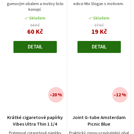
gumovým obalem a motivy listu
edice Mix Slogan s motivem.
konopí.
Skladem
Skladem
64 Kč
37 Kč
60 Kč
19 Kč
DETAIL
DETAIL
–20 %
–12 %
Krátké cigaretové papírky
Joint G-tube Amsterdam
Vibes Ultra Thin 1 1/4
Picnic Blue
Prémiové cigaretové papírky
Praktický znovu uzavíratelný obal