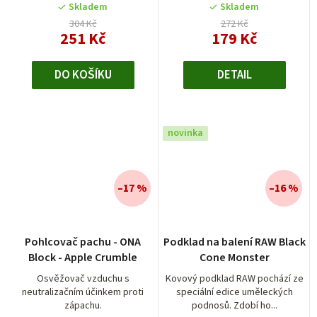
5
Skladem
Skladem
hvězdiček.
304 Kč
272 Kč
251 Kč
179 Kč
DO KOŠÍKU
DETAIL
novinka
–17 %
–16 %
Pohlcovač pachu - ONA
Podklad na balení RAW Black
Block - Apple Crumble
Cone Monster
Osvěžovač vzduchu s
Kovový podklad RAW pochází ze
neutralizačním účinkem proti
speciální edice uměleckých
zápachu.
podnosů. Zdobí ho...