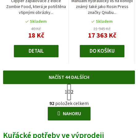
Clipper zapalovače z edice
Manuální hydraulický lis na konopí
Zombie Food, která je potištěna
známý také jako Rosin Press
vtipnými obrázky...
značky Qnubu...
Skladem
Skladem
40 Kč
21 945 Kč
18 Kč
17 363 Kč
DETAIL
DO KOŠÍKU
NAČÍST 44 DALŠÍCH
S
1
2
t
O
r
92
položek celkem
v
á
l
NAHORU
n
á
k
d
o
Kuřácké potřeby ve výprodeji
a