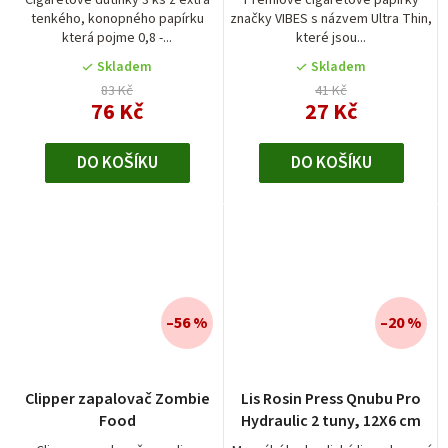
tenkého, konopného papírku
značky VIBES s názvem Ultra Thin,
která pojme 0,8 -...
které jsou...
Skladem
Skladem
83 Kč
41 Kč
76 Kč
27 Kč
DO KOŠÍKU
DO KOŠÍKU
–56 %
–20 %
Clipper zapalovač Zombie
Lis Rosin Press Qnubu Pro
Food
Hydraulic 2 tuny, 12X6 cm