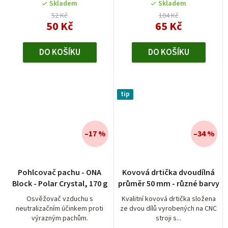
Skladem
Skladem
52 Kč
104 Kč
50 Kč
65 Kč
DO KOŠÍKU
DO KOŠÍKU
tip
–17 %
–34 %
Průměrné
Pohlcovač pachu - ONA
Kovová drtička dvoudílná
hodnocení
Block - Polar Crystal, 170 g
průměr 50 mm - různé barvy
produktu
je
Osvěžovač vzduchu s
Kvalitní kovová drtička složena
neutralizačním účinkem proti
ze dvou dílů vyrobených na CNC
5,0
výrazným pachům.
stroji s...
z