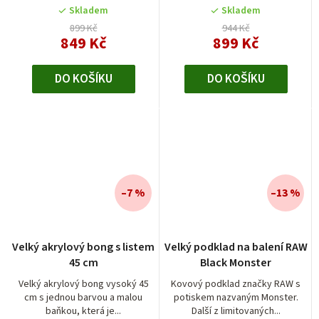
Skladem
Skladem
899 Kč
944 Kč
849 Kč
899 Kč
DO KOŠÍKU
DO KOŠÍKU
–7 %
–13 %
Velký akrylový bong s listem
Velký podklad na balení RAW
45 cm
Black Monster
Velký akrylový bong vysoký 45
Kovový podklad značky RAW s
cm s jednou barvou a malou
potiskem nazvaným Monster.
baňkou, která je...
Další z limitovaných...