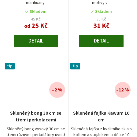
marihuany.
motivy v...
Skladem
Skladem
45 Kč
35 Kč
25 Kč
31 Kč
od
DETAIL
DETAIL
tip
tip
–2 %
–12 %
Průměrné
Skleněný bong 30 cm se
Skleněná fajfka Kawum 10
hodnocení
třemi perkolacemi
cm
produktu
je
Skleněný bong vysoký 30 cm se
Skleněná fajfka z kvalitního skla s
třemi různými perkolátory uvnitř
kotlem a stojánkem o délce 10
4,0