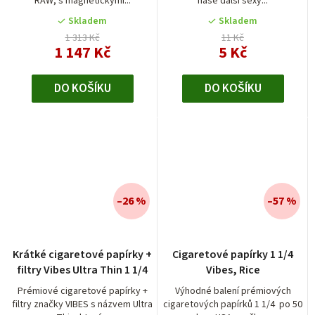
RAW, s magnetickými...
naše další sexy...
Skladem
Skladem
1 313 Kč
11 Kč
1 147 Kč
5 Kč
DO KOŠÍKU
DO KOŠÍKU
–26 %
–57 %
Krátké cigaretové papírky +
Cigaretové papírky 1 1/4
filtry Vibes Ultra Thin 1 1/4
Vibes, Rice
Prémiové cigaretové papírky +
Výhodné balení prémiových
filtry značky VIBES s názvem Ultra
cigaretových papírků 1 1/4 po 50