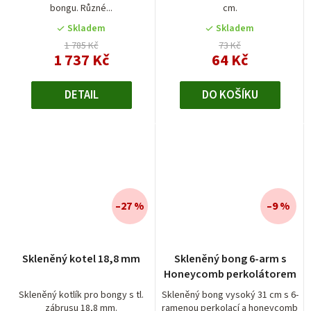
bongu. Různé...
cm.
z
5
Skladem
Skladem
hvězdiček.
1 785 Kč
73 Kč
1 737 Kč
64 Kč
DETAIL
DO KOŠÍKU
–27 %
–9 %
Průměrné
Skleněný kotel 18,8 mm
Skleněný bong 6-arm s
hodnocení
Honeycomb perkolátorem
produktu
je
Skleněný kotlík pro bongy s tl.
Skleněný bong vysoký 31 cm s 6-
zábrusu 18,8 mm.
ramenou perkolací a honeycomb
5,0