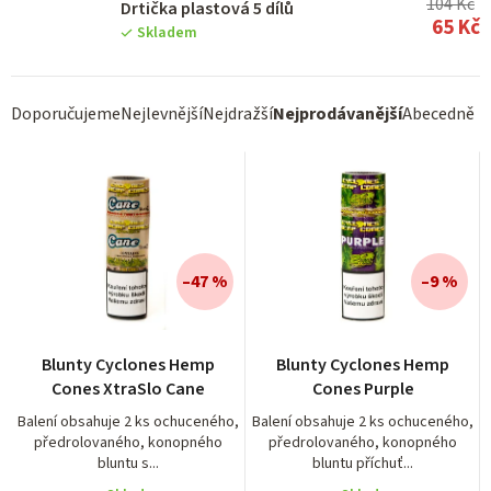
104 Kč
Drtička plastová 5 dílů
65 Kč
Skladem
Ř
Doporučujeme
Nejlevnější
Nejdražší
Nejprodávanější
Abecedně
a
z
e
n
í
–47 %
–9 %
p
r
Průměrné
Blunty Cyclones Hemp
Blunty Cyclones Hemp
hodnocení
o
Cones XtraSlo Cane
Cones Purple
produktu
d
je
Balení obsahuje 2 ks ochuceného,
Balení obsahuje 2 ks ochuceného,
předrolovaného, konopného
předrolovaného, konopného
5,0
u
bluntu s...
bluntu příchuť...
z
k