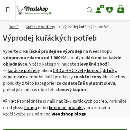
Přejít
na
Hledat
NÁ
obsah
KO
Domů
Kuřácké potřeby
Výprodej kuřáckých potřeb
Výprodej kuřáckých potřeb
Vyberte si
kuřácké prodeji ve výprodeji
na Weedshopu
s
dopravou zdarma od 1 000 Kč
a malým
dárkem ke každé
objednávce
.
V této kategorii najdete
zlevněné zboží
—
kuřácké potřeby
, akční
CBD a HHC květy konopí
,
drtičky
,
zapalovače
a mnohé další produkty
za akční ceny
. Na všechny
produkty z této kategorie lze
dodatečně uplatnit slevu
,
pokud jste od nás obdrželi
slevový kupón
.
🌱
TIP:
Prohlédněte si naši nabídku
kuřáckých potřeb
, mrkněte
na stylová
bonga
nebo
konopné produkty
pro zdraví a
vzdělávejte se s námi na
Weedshop blogu
.
V