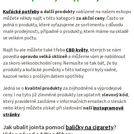
v
c
á
í
Kuřácké potřeby
a další produkty
nabízené na našem eshopu
n
p
můžete někdy najít v této kategorii
za akční ceny
. Často se
í
jedná o produkty, které vyřazujeme ze sortimentu z důvodu
r
malé prodejnosti, případně o produkty, které máme na skladě
v
ve velkém počtu.
k
y
Najít tu ale můžete také třeba
CBD květy
, kterých se nám
v
povedla
opravdu velká sklizeň
a můžeme vám je nabídnout
ý
za skoro velkoobchodní ceny. Nemusíte se tak bát, že by
p
produkty a kuřácké pomůcky v této kategorii byly vadné,
i
kazové nebo s prošlým datem spotřeby.
s
Jedná se o
kvalitní produkty
za zvýhodněné a výprodejové
u
ceny. I na tyto již zlevněné produkty lze uplatnit
slevový kód
,
který pravidelně zasíláme v informačních emailech o slevách
nebo který můžete získat při sledování
naší
instagramové
stránky
.
Jak ubalit jointa pomocí
baličky na cigarety
?