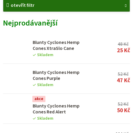
otevřít filtr
ý
p
Nejprodávanější
i
s
p
Blunty Cyclones Hemp
48 Kč
Cones XtraSlo Cane
25 Kč
r
Skladem
o
d
Blunty Cyclones Hemp
52 Kč
Cones Purple
u
47 Kč
Skladem
k
t
akce
52 Kč
Blunty Cyclones Hemp
ů
50 Kč
Cones Red Alert
Skladem