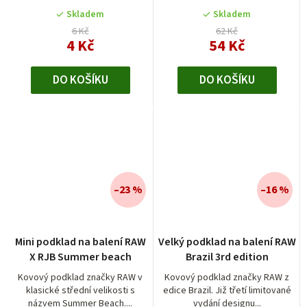
Skladem
Skladem
6 Kč
62 Kč
4 Kč
54 Kč
DO KOŠÍKU
DO KOŠÍKU
–23 %
–16 %
Mini podklad na balení RAW
Velký podklad na balení RAW
X RJB Summer beach
Brazil 3rd edition
Kovový podklad značky RAW v
Kovový podklad značky RAW z
klasické střední velikosti s
edice Brazil. Již třetí limitované
názvem Summer Beach....
vydání designu...