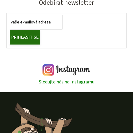
Odebírat newsletter
PŘIHLÁSIT SE
Sledujte nás na Instagramu
Z
á
p
a