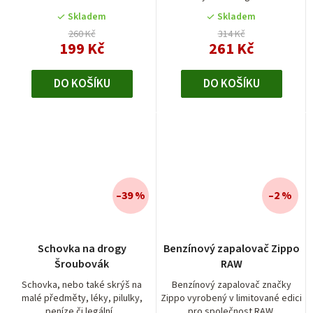
Skladem
Skladem
260 Kč
314 Kč
199 Kč
261 Kč
DO KOŠÍKU
DO KOŠÍKU
–39 %
–2 %
Schovka na drogy
Benzínový zapalovač Zippo
Šroubovák
RAW
Schovka, nebo také skrýš na
Benzínový zapalovač značky
malé předměty, léky, pilulky,
Zippo vyrobený v limitované edici
peníze či legální...
pro společnost RAW.