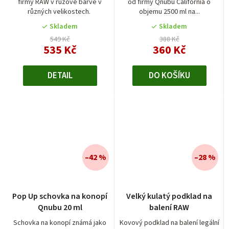
firmy RAW v růžové barvě v
od firmy Qnubu California o
různých velikostech.
objemu 2500 ml na...
Skladem
Skladem
549 Kč
388 Kč
535 Kč
360 Kč
DETAIL
DO KOŠÍKU
–42 %
–28 %
Pop Up schovka na konopí
Velký kulatý podklad na
Qnubu 20 ml
balení RAW
Schovka na konopí známá jako
Kovový podklad na balení legální