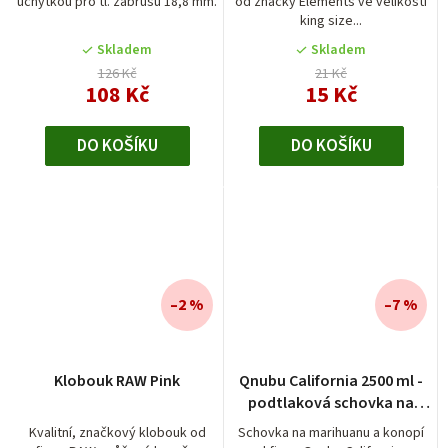
úchytkou pro tl. zábrusu 18,8 mm.
od značky Elements ve velikosti
5,0
king size...
z
5
Skladem
Skladem
hvězdiček.
126 Kč
21 Kč
108 Kč
15 Kč
DO KOŠÍKU
DO KOŠÍKU
–2 %
–7 %
Klobouk RAW Pink
Qnubu California 2500 ml -
podtlaková schovka na
konopí
Kvalitní, značkový klobouk od
Schovka na marihuanu a konopí