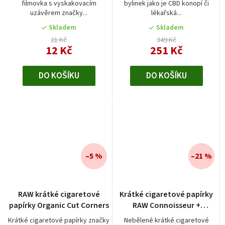
filmovka s vyskakovacím
bylinek jako je CBD konopí či
uzávěrem značky...
lékařská...
Skladem
Skladem
21 Kč
349 Kč
12 Kč
251 Kč
DO KOŠÍKU
DO KOŠÍKU
–5 %
–21 %
Průměrné
RAW krátké cigaretové
Krátké cigaretové papírky
hodnocení
papírky Organic Cut Corners
RAW Connoisseur +
produktu
předrolované filtry
je
Krátké cigaretové papírky značky
Nebělené krátké cigaretové