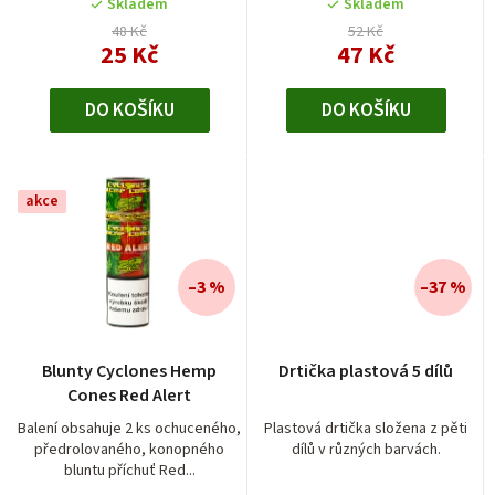
5
Skladem
Skladem
t
hvězdiček.
48 Kč
52 Kč
25 Kč
47 Kč
ů
DO KOŠÍKU
DO KOŠÍKU
akce
–3 %
–37 %
Blunty Cyclones Hemp
Drtička plastová 5 dílů
Cones Red Alert
Balení obsahuje 2 ks ochuceného,
Plastová drtička složena z pěti
předrolovaného, konopného
dílů v různých barvách.
bluntu příchuť Red...