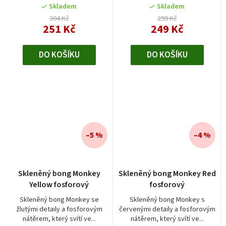
Skladem
Skladem
304 Kč
299 Kč
251 Kč
249 Kč
DO KOŠÍKU
DO KOŠÍKU
–5 %
–4 %
Skleněný bong Monkey
Skleněný bong Monkey Red
Yellow fosforový
fosforový
Skleněný bong Monkey se
Skleněný bong Monkey s
žlutými detaily a fosforovým
červenými detaily a fosforovým
nátěrem, který svítí ve...
nátěrem, který svítí ve...