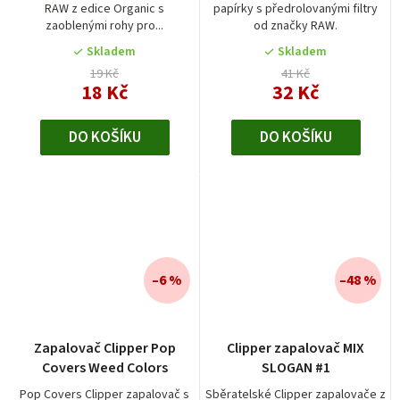
RAW z edice Organic s
papírky s předrolovanými filtry
5,0
zaoblenými rohy pro...
od značky RAW.
z
5
Skladem
Skladem
hvězdiček.
19 Kč
41 Kč
18 Kč
32 Kč
DO KOŠÍKU
DO KOŠÍKU
–6 %
–48 %
Zapalovač Clipper Pop
Clipper zapalovač MIX
Covers Weed Colors
SLOGAN #1
Pop Covers Clipper zapalovač s
Sběratelské Clipper zapalovače z