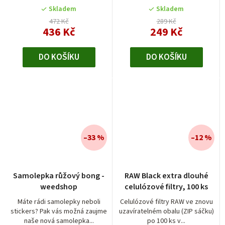
Skladem
Skladem
472 Kč
289 Kč
436 Kč
249 Kč
DO KOŠÍKU
DO KOŠÍKU
–33 %
–12 %
Samolepka růžový bong -
RAW Black extra dlouhé
weedshop
celulózové filtry, 100 ks
Máte rádi samolepky neboli
Celulózové filtry RAW ve znovu
stickers? Pak vás možná zaujme
uzavíratelném obalu (ZIP sáčku)
naše nová samolepka...
po 100 ks v...