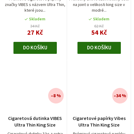
značky VIBES s názvem Ultra Thin,
na joint o velikosti king size v
které jsou...
modré...
Skladem
Skladem
34 Kč
62 Kč
27 Kč
54 Kč
DO KOŠÍKU
DO KOŠÍKU
–8 %
–34 %
Cigaretová dutinka VIBES
Cigaretové papírky Vibes
Ultra Thin King Size
Ultra Thin King Size
Cigaretové dutinky 3 ks z extra
Prémiové cigaretové papírky