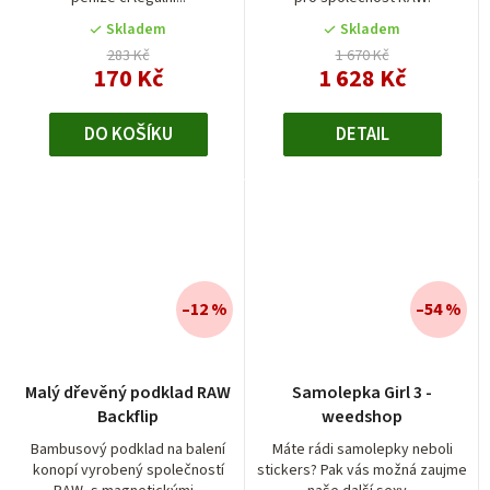
Skladem
Skladem
283 Kč
1 670 Kč
170 Kč
1 628 Kč
DO KOŠÍKU
DETAIL
–12 %
–54 %
Malý dřevěný podklad RAW
Samolepka Girl 3 -
Backflip
weedshop
Bambusový podklad na balení
Máte rádi samolepky neboli
konopí vyrobený společností
stickers? Pak vás možná zaujme