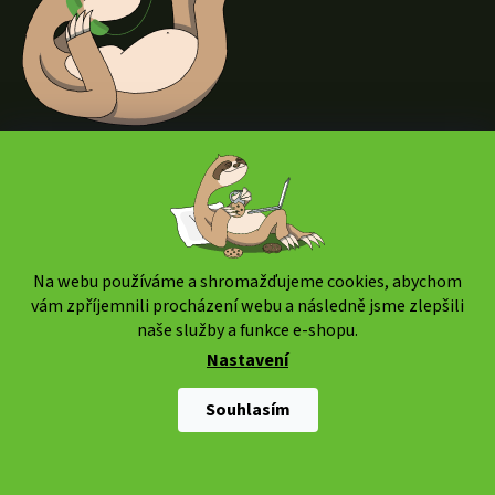
t
í
Kontakt
Kategorie
Na webu používáme a shromažďujeme cookies, abychom
vám zpříjemnili procházení webu a následně jsme zlepšili
naše služby a funkce e-shopu.
Informace
Nastavení
Doprava a platba
Souhlasím
Vrácení zboží / Reklamace
Vše o nákupu
Podmínky ochrany osobních údajů