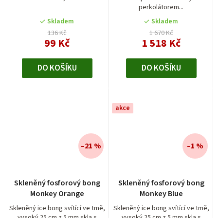
perkolátorem...
z
5
Skladem
Skladem
hvězdiček.
136 Kč
1 670 Kč
99 Kč
1 518 Kč
DO KOŠÍKU
DO KOŠÍKU
akce
–21 %
–1 %
Průměrné
Skleněný fosforový bong
Skleněný fosforový bong
hodnocení
Monkey Orange
Monkey Blue
produktu
je
Skleněný ice bong svítící ve tmě,
Skleněný ice bong svítící ve tmě,
vysoký 25 cm z 5 mm skla s
vysoký 25 cm z 5 mm skla s