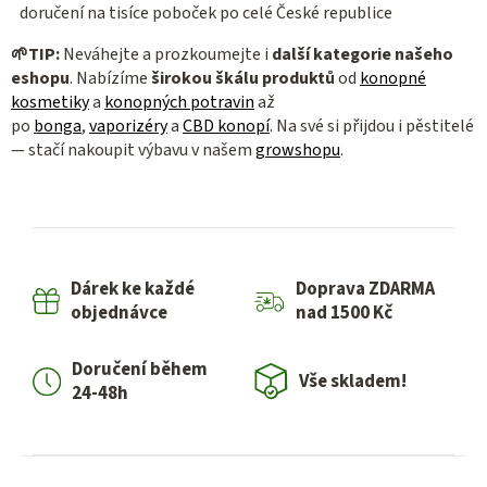
doručení na tisíce poboček po celé České republice
🌱
TIP:
Neváhejte a prozkoumejte i
další kategorie našeho
eshopu
.
Nabízíme
širokou škálu produktů
od
konopné
kosmetiky
a
konopných potravin
až
po
bonga
,
vaporizéry
a
CBD konopí
.
Na své si přijdou i pěstitelé
— stačí nakoupit výbavu v našem
growshopu
.
Dárek ke každé
Doprava ZDARMA
objednávce
nad 1500 Kč
Doručení během
Vše skladem!
24-48h