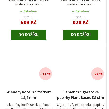
5,0
motivem opice v...
motivem opice v...
z
5
Skladem
Skladem
hvězdiček.
892 Kč
944 Kč
699 Kč
928 Kč
DO KOŠÍKU
DO KOŠÍKU
–14 %
–28 %
Průměrné
Skleněný kotel s držátkem
Elements cigaretové
hodnocení
18,8 mm
papírky Plant Based KS slim
produktu
je
Skleněný kotlík se skleněnou
Cigaretové, extra tenké, papírky