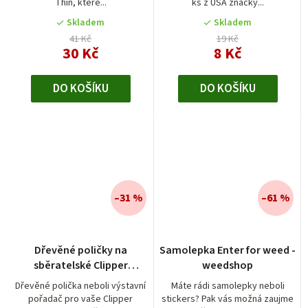
Thin, které...
ks z USA značky...
Skladem
Skladem
41 Kč
19 Kč
30 Kč
8 Kč
DO KOŠÍKU
DO KOŠÍKU
–31 %
–61 %
Dřevěné poličky na
Samolepka Enter for weed -
sběratelské Clipper
weedshop
zapalovače
Dřevěné polička neboli výstavní
Máte rádi samolepky neboli
pořadač pro vaše Clipper
stickers? Pak vás možná zaujme