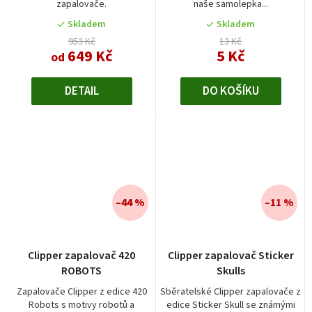
zapalovače.
naše samolepka...
Skladem
Skladem
953 Kč
13 Kč
649 Kč
5 Kč
od
DETAIL
DO KOŠÍKU
–44 %
–11 %
Clipper zapalovač 420
Clipper zapalovač Sticker
ROBOTS
Skulls
Zapalovače Clipper z edice 420
Sběratelské Clipper zapalovače z
Robots s motivy robotů a
edice Sticker Skull se známými