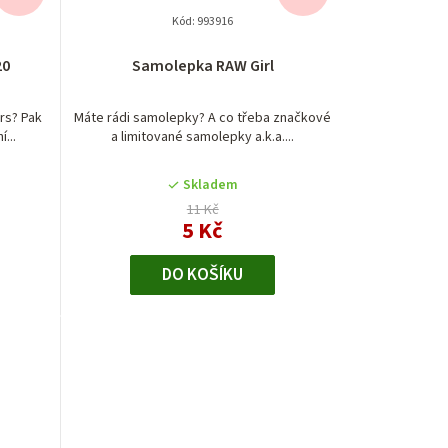
Kód:
993916
20
Samolepka RAW Girl
rs? Pak
Máte rádi samolepky? A co třeba značkové
...
a limitované samolepky a.k.a....
Skladem
11 Kč
5 Kč
DO KOŠÍKU