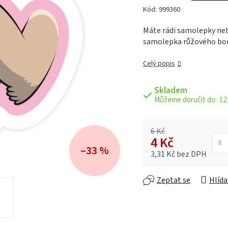
hodnocení
Kód:
999360
produktu
je
Máte rádi samolepky neb
0,0
samolepka růžového bon
z 5
hvězdiček.
Celý popis
Skladem
12.
6 Kč
4 Kč
–33 %
3,31 Kč bez DPH
Měrná cena:
Zeptat se
Hlída