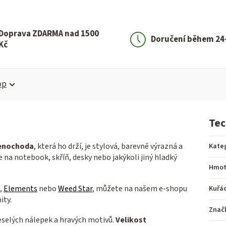
Doprava ZDARMA nad 1500
Doručení během 24
Kč
op
Tec
lenochoda
, která ho drží, je stylová, barevně výrazná a
Kate
 na notebook, skříň, desky nebo jakýkoli jiný hladký
Hmot
,
Elements
nebo
Weed Star
, můžete na našem e‑shopu
Kuřá
ity.
Znač
veselých nálepek a hravých motivů.
Velikost