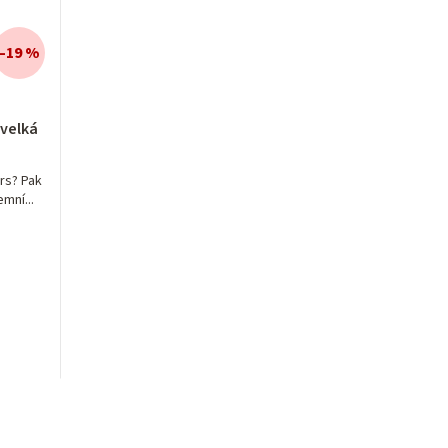
–19 %
velká
rs? Pak
mní...