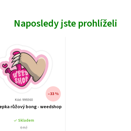
Naposledy jste prohlíželi
–33 %
Kód: 999360
epka růžový bong - weedshop
Skladem
6 Kč