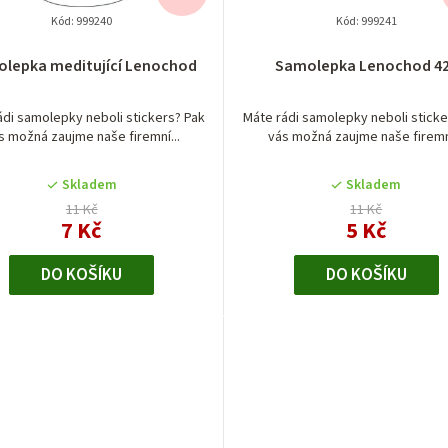
Kód:
999240
Kód:
999241
Průměrné
Průměrné
lepka meditující Lenochod
Samolepka Lenochod 4
hodnocení
hodnocení
produktu
produktu
je
je
ádi samolepky neboli stickers? Pak
Máte rádi samolepky neboli sticke
s možná zaujme naše firemní...
vás možná zaujme naše firemní
5,0
5,0
z
z
5
5
Skladem
Skladem
hvězdiček.
hvězdiček.
11 Kč
11 Kč
7 Kč
5 Kč
DO KOŠÍKU
DO KOŠÍKU