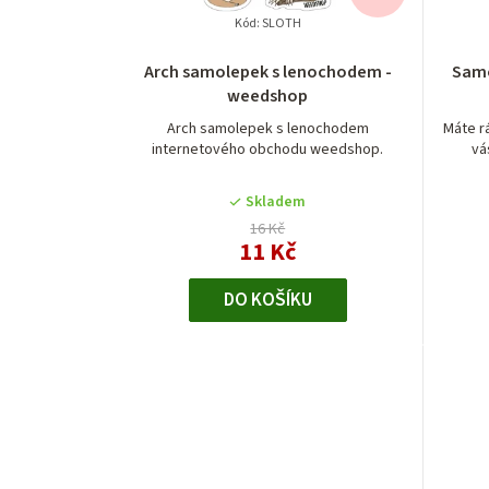
Kód:
SLOTH
Průměrné
Arch samolepek s lenochodem -
Samo
hodnocení
weedshop
produktu
je
Arch samolepek s lenochodem
Máte r
internetového obchodu weedshop.
vá
5,0
z
5
Skladem
hvězdiček.
16 Kč
11 Kč
DO KOŠÍKU