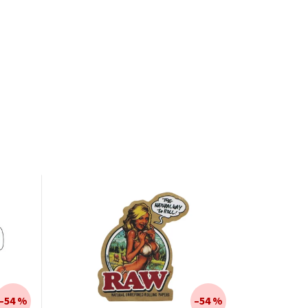
–54 %
–54 %