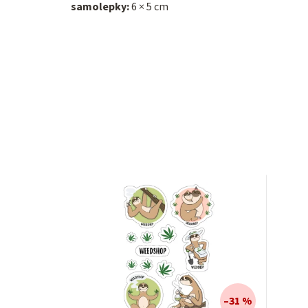
samolepky:
6 × 5 cm
–31 %