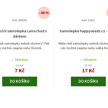
–36 %
Kód:
999282
Kód:
15021
Průměrné
oční samolepka Lenochod s
Samolepka happyseeds.cz - 
hodnocení
dárkem
produktu
je
ádi samolepky neboli stickers? Pak
Máte rádi samolepky neboli sticke
s možná zaujme naše firemní...
vás možná zaujme naše velká fire
5,0
z
5
Skladem
Skladem
hvězdiček.
11 Kč
21 Kč
7 Kč
17 Kč
DO KOŠÍKU
DO KOŠÍKU