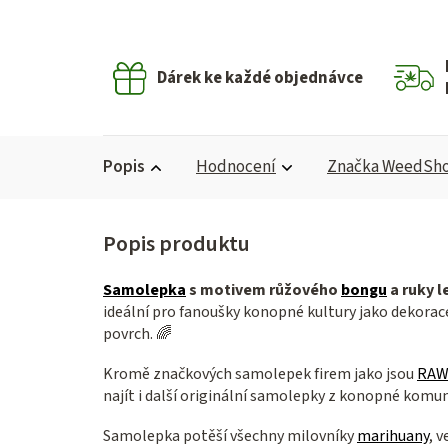
Dárek ke každé objednávce
Popis
Hodnocení
Značka
WeedSh
Samolepka
s motivem růžového
bongu
a ruky 
ideální pro fanoušky konopné kultury jako dekorace
povrch. 🌈
Kromě značkových samolepek firem jako jsou
RAW
najít i další originální samolepky z konopné komun
Samolepka potěší všechny milovníky
marihuany
, 