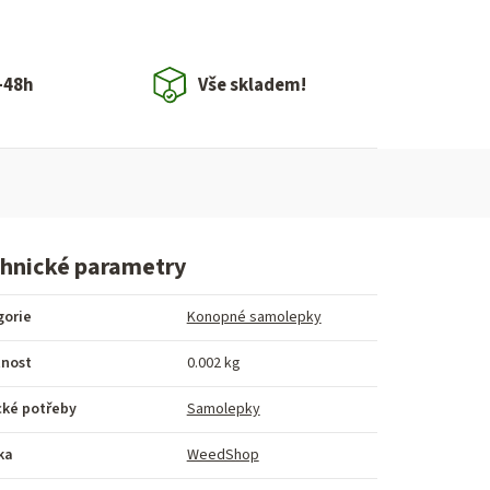
-48h
Vše skladem!
hnické parametry
gorie
Konopné samolepky
nost
0.002 kg
cké potřeby
Samolepky
ka
WeedShop