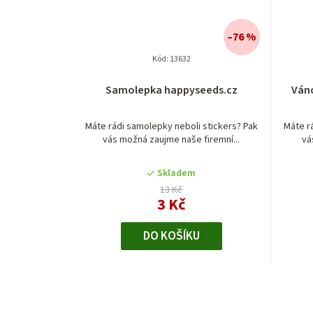
–76 %
Kód:
13632
Průměrné
Samolepka happyseeds.cz
Ván
hodnocení
produktu
je
Máte rádi samolepky neboli stickers? Pak
Máte r
vás možná zaujme naše firemní...
vá
5,0
z
5
Skladem
hvězdiček.
13 Kč
3 Kč
DO KOŠÍKU