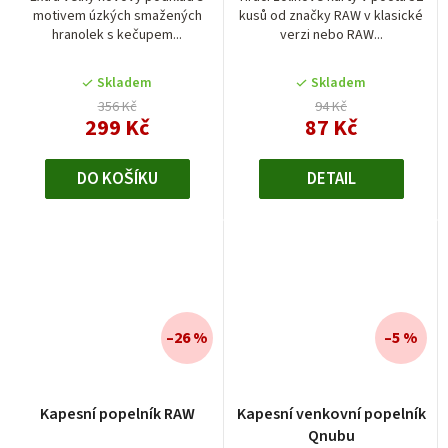
motivem úzkých smažených
kusů od značky RAW v klasické
hranolek s kečupem...
verzi nebo RAW...
Skladem
Skladem
356 Kč
94 Kč
299 Kč
87 Kč
DO KOŠÍKU
DETAIL
–26 %
–5 %
Kapesní popelník RAW
Kapesní venkovní popelník
Qnubu