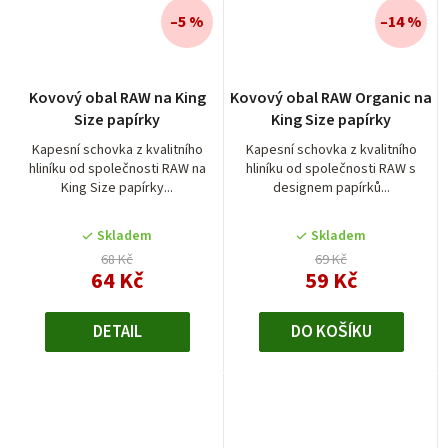
–5 %
–14 %
Kovový obal RAW na King
Kovový obal RAW Organic na
Size papírky
King Size papírky
Kapesní schovka z kvalitního
Kapesní schovka z kvalitního
hliníku od společnosti RAW na
hliníku od společnosti RAW s
King Size papírky...
designem papírků...
Skladem
Skladem
68 Kč
69 Kč
64 Kč
59 Kč
DETAIL
DO KOŠÍKU