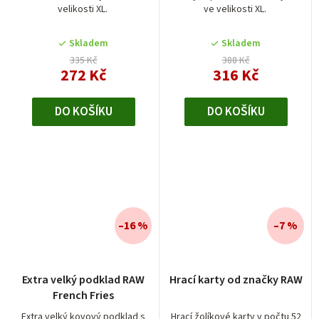
velikosti XL.
ve velikosti XL.
Skladem
Skladem
335 Kč
388 Kč
272 Kč
316 Kč
DO KOŠÍKU
DO KOŠÍKU
–16 %
–7 %
Extra velký podklad RAW
Hrací karty od značky RAW
French Fries
Extra velký kovový podklad s
Hrací žolíkové karty v počtu 52