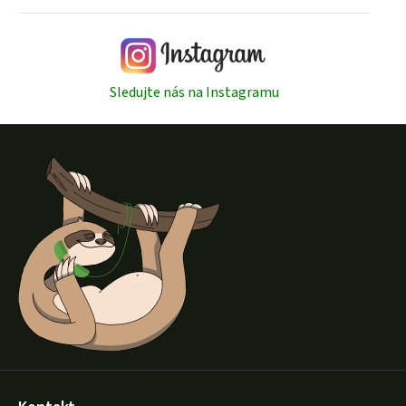
s
u
Sledujte nás na Instagramu
Z
á
p
a
t
í