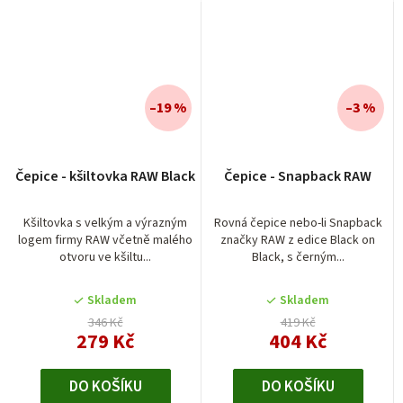
–19 %
–3 %
Čepice - kšiltovka RAW Black
Čepice - Snapback RAW
Kšiltovka s velkým a výrazným
Rovná čepice nebo-li Snapback
logem firmy RAW včetně malého
značky RAW z edice Black on
otvoru ve kšiltu...
Black, s černým...
Skladem
Skladem
346 Kč
419 Kč
279 Kč
404 Kč
DO KOŠÍKU
DO KOŠÍKU