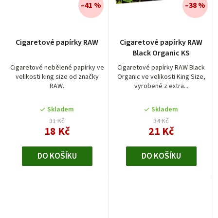
–41 %
–38 %
Průměrné
Cigaretové papírky RAW
Cigaretové papírky RAW
hodnocení
Black Organic KS
produktu
je
Cigaretové nebělené papírky ve
Cigaretové papírky RAW Black
velikosti king size od značky
Organic ve velikosti King Size,
5,0
RAW.
vyrobené z extra...
z
5
Skladem
Skladem
hvězdiček.
31 Kč
34 Kč
18 Kč
21 Kč
DO KOŠÍKU
DO KOŠÍKU