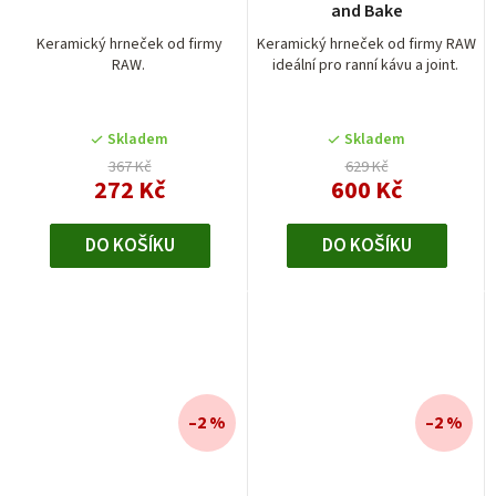
and Bake
Keramický hrneček od firmy
Keramický hrneček od firmy RAW
RAW.
ideální pro ranní kávu a joint.
Skladem
Skladem
367 Kč
629 Kč
272 Kč
600 Kč
DO KOŠÍKU
DO KOŠÍKU
–2 %
–2 %
Průměrné