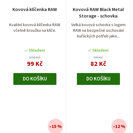
Kovová klíčenka RAW
Kovová RAW Black Metal
Storage - schovka
Kvalitní kovová klíčenka RAW
Velká kovová schovka s logem
včetně kroužku na klíče.
RAW na bezpečné uschování
kuřáckých potřeb jako...
Skladem
Skladem
104 Kč
94 Kč
99 Kč
82 Kč
DO KOŠÍKU
DO KOŠÍKU
–15 %
–12 %