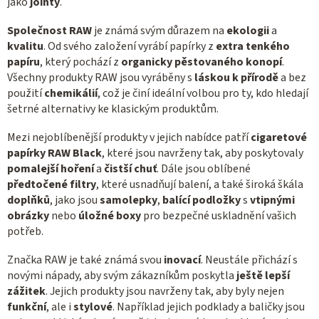
jako
jointy
.
Společnost RAW
je známá svým důrazem na
ekologii
a
kvalitu
. Od svého založení vyrábí papírky z
extra tenkého
papíru
, který pochází z
organicky pěstovaného konopí
.
Všechny produkty RAW jsou vyráběny s
láskou k přírodě
a bez
použití
chemikálií
, což je činí ideální volbou pro ty, kdo hledají
šetrné alternativy ke klasickým produktům.
Mezi nejoblíbenější produkty v jejich nabídce patří
cigaretové
papírky RAW Black
, které jsou navrženy tak, aby poskytovaly
pomalejší hoření
a
čistší chuť
. Dále jsou oblíbené
předtočené filtry
, které usnadňují balení, a také široká škála
doplňků
, jako jsou
samolepky
,
balící podložky
s
vtipnými
obrázky
nebo
úložné boxy
pro bezpečné uskladnění vašich
potřeb.
Značka RAW je také známá svou
inovací
. Neustále přichází s
novými nápady, aby svým zákazníkům poskytla
ještě lepší
zážitek
. Jejich produkty jsou navrženy tak, aby byly nejen
funkční
, ale i
stylové
. Například jejich podklady a baličky jsou