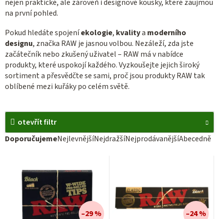
nejen praktické, ale zároveň i designové kousky, které zaujmou
na první pohled.
Pokud hledáte spojení
ekologie
,
kvality
a
moderního
designu
, značka RAW je jasnou volbou. Nezáleží, zda jste
začátečník nebo zkušený uživatel – RAW má v nabídce
produkty, které uspokojí každého. Vyzkoušejte jejich široký
sortiment a přesvědčte se sami, proč jsou produkty RAW tak
oblíbené mezi kuřáky po celém světě.
otevřít filtr
Ř
Doporučujeme
Nejlevnější
Nejdražší
Nejprodávanější
Abecedně
a
V
z
ý
e
p
n
i
í
–29 %
–24 %