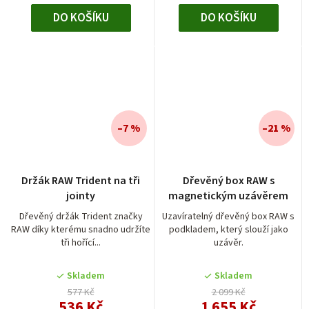
DO KOŠÍKU
DO KOŠÍKU
–7 %
–21 %
Držák RAW Trident na tři
Dřevěný box RAW s
jointy
magnetickým uzávěrem
Dřevěný držák Trident značky
Uzavíratelný dřevěný box RAW s
RAW díky kterému snadno udržíte
podkladem, který slouží jako
tři hořící...
uzávěr.
Skladem
Skladem
577 Kč
2 099 Kč
536 Kč
1 655 Kč