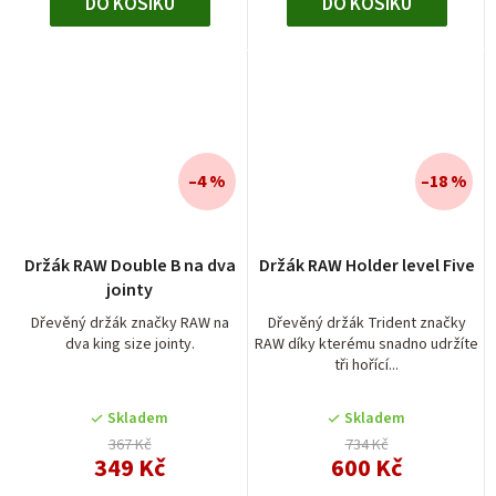
DO KOŠÍKU
DO KOŠÍKU
–4 %
–18 %
Držák RAW Double B na dva
Držák RAW Holder level Five
jointy
Dřevěný držák značky RAW na
Dřevěný držák Trident značky
dva king size jointy.
RAW díky kterému snadno udržíte
tři hořící...
Skladem
Skladem
367 Kč
734 Kč
349 Kč
600 Kč