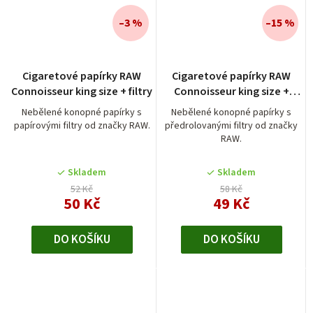
–3 %
–15 %
Průměrné
Cigaretové papírky RAW
Cigaretové papírky RAW
hodnocení
Connoisseur king size + filtry
Connoisseur king size +
produktu
předrolované filtry
je
Nebělené konopné papírky s
Nebělené konopné papírky s
papírovými filtry od značky RAW.
předrolovanými filtry od značky
5,0
RAW.
z
5
Skladem
Skladem
hvězdiček.
52 Kč
58 Kč
50 Kč
49 Kč
DO KOŠÍKU
DO KOŠÍKU