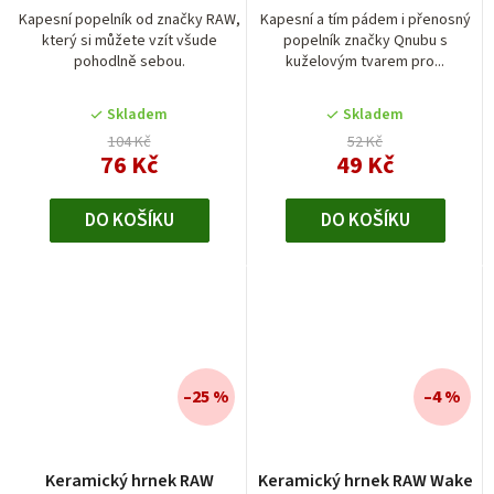
Kapesní popelník od značky RAW,
Kapesní a tím pádem i přenosný
který si můžete vzít všude
popelník značky Qnubu s
pohodlně sebou.
kuželovým tvarem pro...
Skladem
Skladem
104 Kč
52 Kč
76 Kč
49 Kč
DO KOŠÍKU
DO KOŠÍKU
–25 %
–4 %
Keramický hrnek RAW
Keramický hrnek RAW Wake