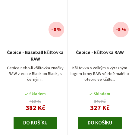
–8 %
–5 %
Průměrné
Čepice - Baseball kšiltovka
Čepice - kšiltovka RAW
hodnocení
RAW
produktu
je
Čepice nebo-li kšiltovka značky
Kšiltovka s velkým a výrazným
RAW z edice Black on Black, s
logem firmy RAW včetně malého
5,0
černým...
otvoru ve kšiltu...
z
5
Skladem
Skladem
hvězdiček.
419 Kč
346 Kč
382 Kč
327 Kč
DO KOŠÍKU
DO KOŠÍKU