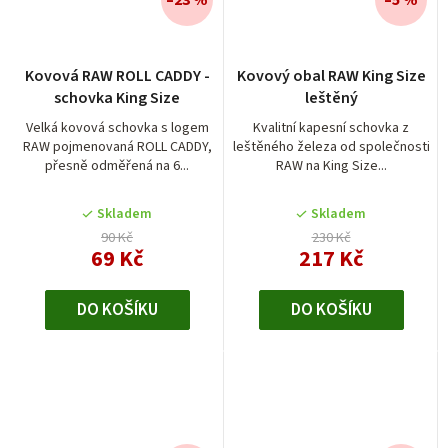
Kovová RAW ROLL CADDY -
Kovový obal RAW King Size
schovka King Size
leštěný
Velká kovová schovka s logem
Kvalitní kapesní schovka z
RAW pojmenovaná ROLL CADDY,
leštěného železa od společnosti
přesně odměřená na 6...
RAW na King Size...
Skladem
Skladem
90 Kč
230 Kč
69 Kč
217 Kč
DO KOŠÍKU
DO KOŠÍKU