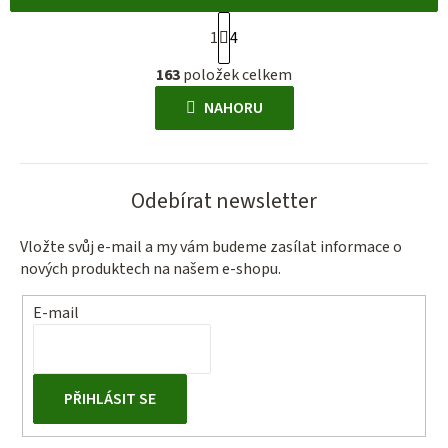
S
1
4
t
O
r
163
položek celkem
v
á
l
NAHORU
n
á
k
d
o
a
v
Odebírat newsletter
c
á
í
n
Vložte svůj e-mail a my vám budeme zasílat informace o
p
í
nových produktech na našem e-shopu.
r
v
E-mail
k
y
v
ý
PŘIHLÁSIT SE
p
i