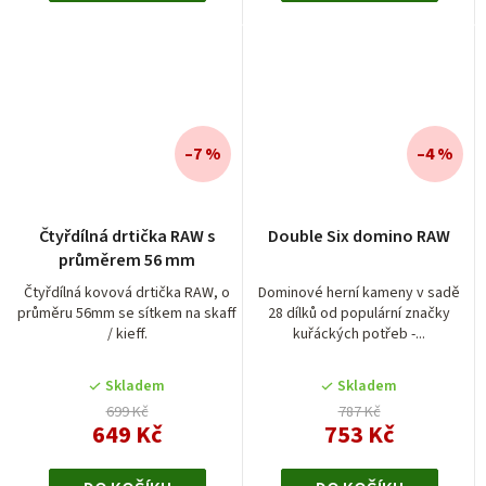
–7 %
–4 %
Průměrné
Čtyřdílná drtička RAW s
Double Six domino RAW
hodnocení
průměrem 56 mm
produktu
je
Čtyřdílná kovová drtička RAW, o
Dominové herní kameny v sadě
průměru 56mm se sítkem na skaff
28 dílků od populární značky
4,0
/ kieff.
kuřáckých potřeb -...
z
5
Skladem
Skladem
hvězdiček.
699 Kč
787 Kč
649 Kč
753 Kč