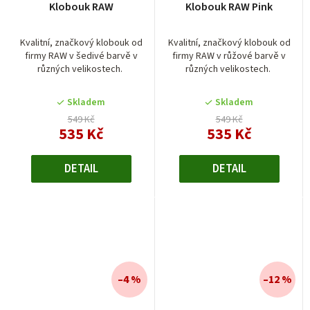
Klobouk RAW
Klobouk RAW Pink
hodnocení
produktu
je
Kvalitní, značkový klobouk od
Kvalitní, značkový klobouk od
firmy RAW v šedivé barvě v
firmy RAW v růžové barvě v
5,0
různých velikostech.
různých velikostech.
z
5
Skladem
Skladem
hvězdiček.
549 Kč
549 Kč
535 Kč
535 Kč
DETAIL
DETAIL
–4 %
–12 %