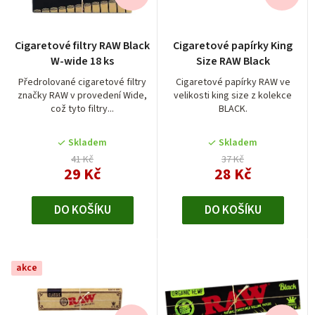
s
p
p
r
r
Cigaretové filtry RAW Black
Cigaretové papírky King
o
W-wide 18 ks
Size RAW Black
o
d
Předrolované cigaretové filtry
Cigaretové papírky RAW ve
d
značky RAW v provedení Wide,
velikosti king size z kolekce
u
což tyto filtry...
BLACK.
u
k
k
t
Skladem
Skladem
t
41 Kč
37 Kč
ů
29 Kč
28 Kč
ů
DO KOŠÍKU
DO KOŠÍKU
akce