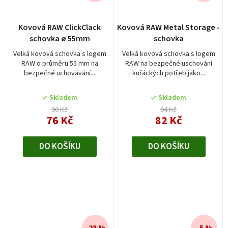
Kovová RAW ClickClack
Kovová RAW Metal Storage -
schovka ø 55mm
schovka
Velká kovová schovka s logem
Velká kovová schovka s logem
RAW o průměru 55 mm na
RAW na bezpečné uschování
bezpečné uchovávání...
kuřáckých potřeb jako...
Skladem
Skladem
90 Kč
94 Kč
76 Kč
82 Kč
DO KOŠÍKU
DO KOŠÍKU
–23 %
–5 %