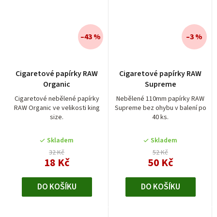
–43 %
–3 %
Průměrné
Cigaretové papírky RAW
Cigaretové papírky RAW
hodnocení
Organic
Supreme
produktu
je
Cigaretové nebělené papírky
Nebělené 110mm papírky RAW
RAW Organic ve velikosti king
Supreme bez ohybu v balení po
5,0
size.
40 ks.
z
5
Skladem
Skladem
hvězdiček.
32 Kč
52 Kč
18 Kč
50 Kč
DO KOŠÍKU
DO KOŠÍKU