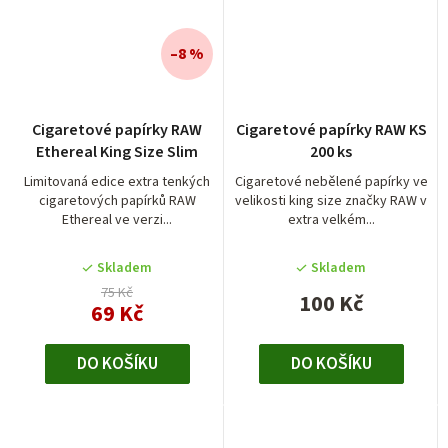
–8 %
Cigaretové papírky RAW
Cigaretové papírky RAW KS
Ethereal King Size Slim
200 ks
Limitovaná edice extra tenkých
Cigaretové nebělené papírky ve
cigaretových papírků RAW
velikosti king size značky RAW v
Ethereal ve verzi...
extra velkém...
Skladem
Skladem
75 Kč
100 Kč
69 Kč
DO KOŠÍKU
DO KOŠÍKU