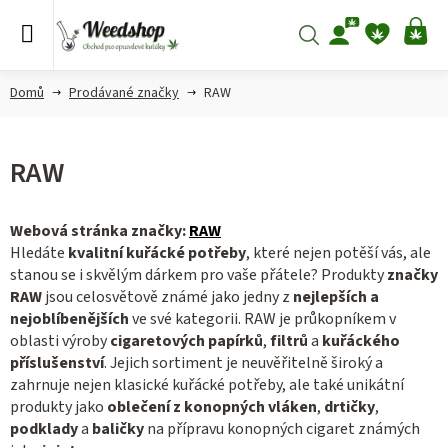
Přejít
na
Hledat
NÁ
obsah
KO
Domů
Prodávané značky
RAW
RAW
Webová stránka značky:
RAW
Hledáte
kvalitní kuřácké potřeby
, které nejen potěší vás, ale
stanou se i skvělým dárkem pro vaše přátele? Produkty
značky
RAW
jsou celosvětově známé jako jedny z
nejlepších a
nejoblíbenějších
ve své kategorii. RAW je průkopníkem v
oblasti výroby
cigaretových papírků
,
filtrů
a
kuřáckého
příslušenství
. Jejich sortiment je neuvěřitelně široký a
zahrnuje nejen klasické kuřácké potřeby, ale také unikátní
produkty jako
oblečení z konopných vláken
,
drtičky
,
podklady
a
baličky
na přípravu konopných cigaret známých