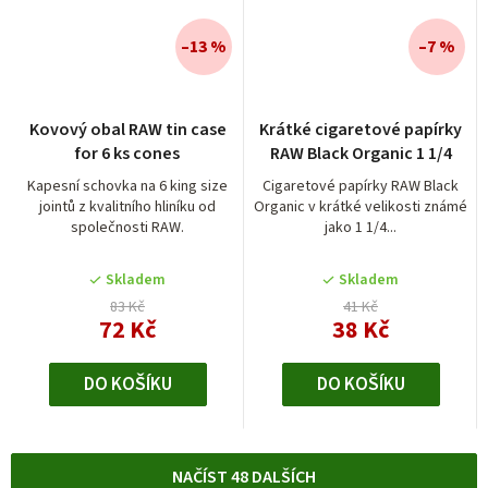
–13 %
–7 %
Kovový obal RAW tin case
Krátké cigaretové papírky
for 6 ks cones
RAW Black Organic 1 1/4
Kapesní schovka na 6 king size
Cigaretové papírky RAW Black
jointů z kvalitního hliníku od
Organic v krátké velikosti známé
společnosti RAW.
jako 1 1/4...
Skladem
Skladem
83 Kč
41 Kč
72 Kč
38 Kč
DO KOŠÍKU
DO KOŠÍKU
NAČÍST 48 DALŠÍCH