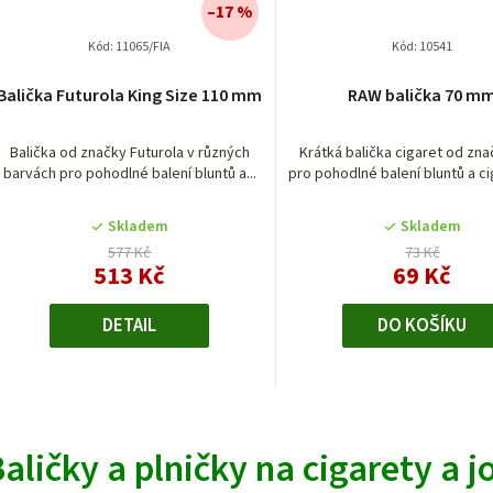
–17 %
Kód:
11065/FIA
Kód:
10541
Balička Futurola King Size 110 mm
RAW balička 70 m
Balička od značky Futurola v různých
Krátká balička cigaret od zn
barvách pro pohodlné balení bluntů a...
pro pohodlné balení bluntů a cig
Skladem
Skladem
577 Kč
73 Kč
513 Kč
69 Kč
DETAIL
DO KOŠÍKU
O
v
aličky a plničky na cigarety a j
l