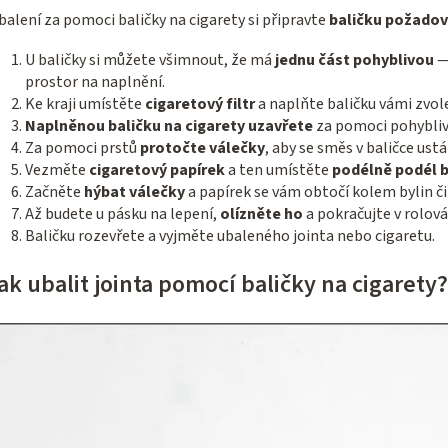
balení za pomoci baličky na cigarety si připravte
baličku požadov
U baličky si můžete všimnout, že má
jednu část pohyblivou
—
prostor na naplnění.
Ke kraji umístěte
cigaretový filtr
a naplňte baličku vámi zvo
Naplněnou baličku na cigarety uzavřete
za pomoci pohybliv
Za pomoci prstů
protočte válečky
, aby se směs v baličce ustál
Vezměte
cigaretový papírek
a ten umístěte
podélně podél b
Začněte
hýbat válečky
a papírek se vám obtočí kolem bylin či
Až budete u pásku na lepení,
olízněte ho
a pokračujte v rolová
Baličku rozevřete a vyjměte ubaleného jointa nebo cigaretu.
ak ubalit jointa pomocí baličky na cigare