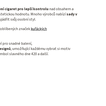
ní cigaret pro lepší kontrolu
nad obsahem a
 estetickou hodnotu. Mnoho výrobců nabízí
sady v
dřit svůj osobní styl.
 oblíbených značek
kuřáckých
ví pro snadné balení,
esignů
, umožňující každému vybrat si motiv
ymbol slavného dne 420 a další.