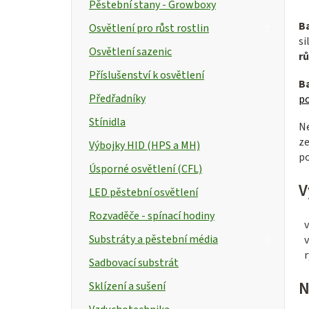
Pěstební stany - Growboxy
B
Osvětlení pro růst rostlin
si
Osvětlení sazenic
r
Příslušenství k osvětlení
B
Předřadníky
p
Stínidla
Ne
z
Výbojky HID (HPS a MH)
po
Úsporné osvětlení (CFL)
V
LED pěstební osvětlení
Rozvaděče - spínací hodiny
Substráty a pěstební média
r
Sadbovací substrát
N
Sklízení a sušení