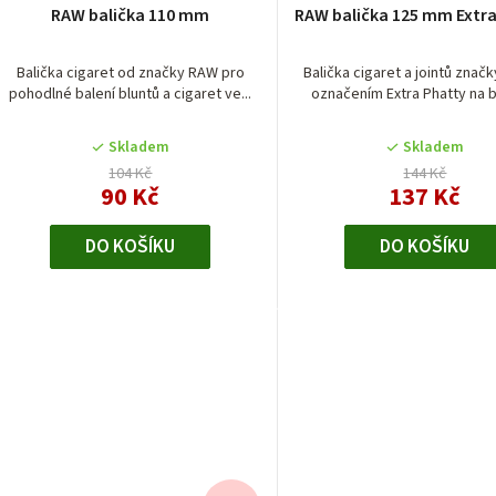
r
RAW balička 110 mm
RAW balička 125 mm Extr
hodnocení
o
produktu
je
Balička cigaret od značky RAW pro
Balička cigaret a jointů znač
d
pohodlné balení bluntů a cigaret ve...
označením Extra Phatty na ba
5,0
z
u
5
Skladem
Skladem
hvězdiček.
k
104 Kč
144 Kč
90 Kč
137 Kč
t
DO KOŠÍKU
DO KOŠÍKU
ů