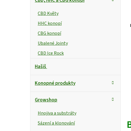
CBD, HHC a CBG konopí
CBD Květy
HHC konopí
CBG konopí
Ubalené Jointy
CBD Ice Rock
Hašiš
Konopné produkty
Growshop
Hnojiva a substráty
B
Sázení a klonování