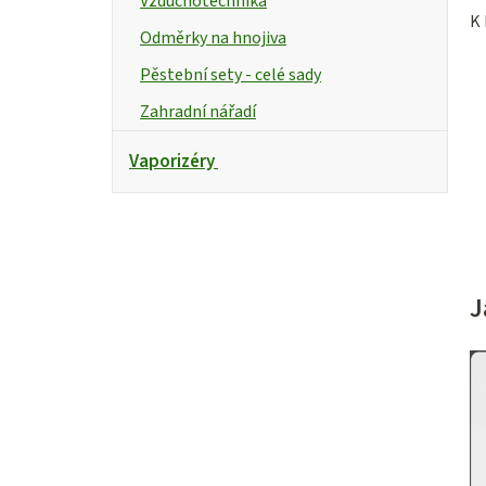
Vzduchotechnika
K 
Odměrky na hnojiva
Pěstební sety - celé sady
Zahradní nářadí
Vaporizéry
J