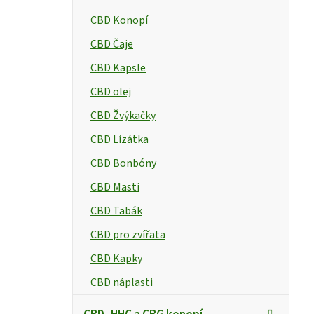
CBD Konopí
CBD Čaje
CBD Kapsle
CBD olej
CBD Žvýkačky
CBD Lízátka
CBD Bonbóny
CBD Masti
CBD Tabák
CBD pro zvířata
CBD Kapky
CBD náplasti