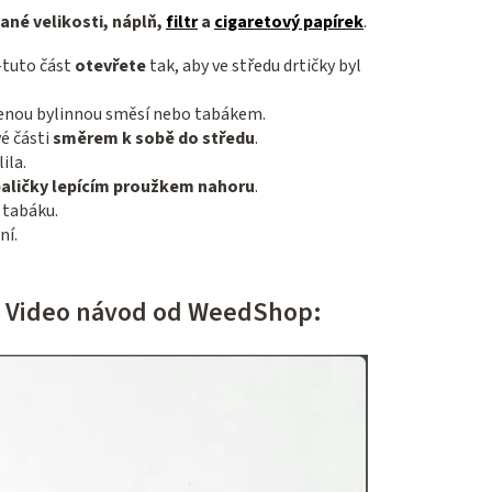
ané velikosti, náplň,
filtr
a
cigaretový papírek
.
tuto část
otevřete
tak, aby ve středu drtičky byl
lenou bylinnou směsí nebo tabákem.
é části
směrem k sobě do středu
.
ila.
aličky lepícím proužkem nahoru
.
 tabáku.
ní.
ty? Video návod od WeedShop: