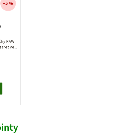
–5 %
m
ačky RAW
aret ve...
ointy