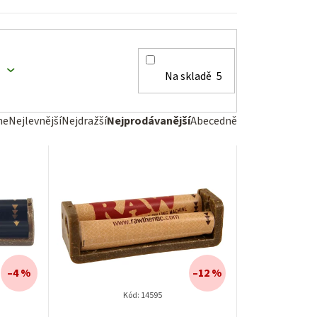
Na skladě
5
me
Nejlevnější
Nejdražší
Nejprodávanější
Abecedně
–4 %
–12 %
Kód:
14595