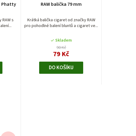
a Phatty
RAW balička 79 mm
ky RAW s
Krátká balička cigaret od značky RAW
lení...
pro pohodlné balení bluntů a cigaret ve...
Skladem
90 Kč
79 Kč
DO KOŠÍKU