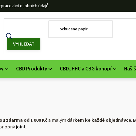
zpracování osobních údajů
by
CBD Produkty
CBD, HHC a CBG konopí
Hašiš
ou zdarma od 1 000 Kč
a malým
dárkem ke každé objednávce
.
B
 konopný
joint
.