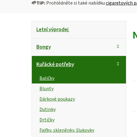
🌱
TIP:
Prohlédněte si také nabídku
cigaretových p
P
K
Přeskočit
Letní výprodej
kategorie
a
o
t
s
Bongy
e
g
t
i
Kuřácké potřeby
o
r
s
r
Baličky
i
a
Blunty
e
n
r
Dárkové poukazy
n
Dutinky
Drtičky
í
Fajfky, skleněnky, šlukovky
p