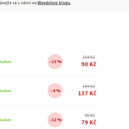
ávejte se s námi na
Weedshop blogu
.
104 Kč
–13 %
ladem
90 Kč
144 Kč
–4 %
ladem
137 Kč
90 Kč
–12 %
ladem
79 Kč