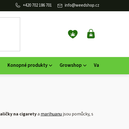
702 186 701
info
@
weedshop.cz
NÁKUPNÍ
KOŠÍK
Konopné produkty
Growshop
Vaporizéry
K
aličky na cigarety
a
marihuanu
jsou pomůcky, s