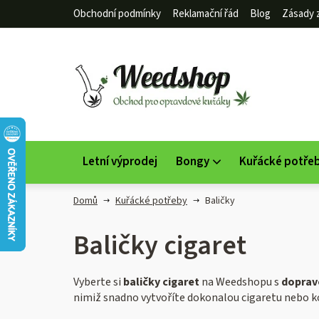
Přejít
Obchodní podmínky
Reklamační řád
Blog
Zásady 
na
obsah
Letní výprodej
Bongy
Kuřácké potře
Domů
Kuřácké potřeby
Baličky
Baličky cigaret
Vyberte si
baličky cigaret
na Weedshopu s
doprav
nimiž snadno vytvoříte dokonalou cigaretu nebo