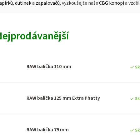
apírků
,
dutinek
a
zapalovačů
, vyzkoušejte naše
CBG konopí
a vzděl
V
Nejprodávanější
ý
p
RAW balička 110 mm
Sk
p
RAW balička 125 mm Extra Phatty
Sk
o
d
RAW balička 79 mm
Sk
u