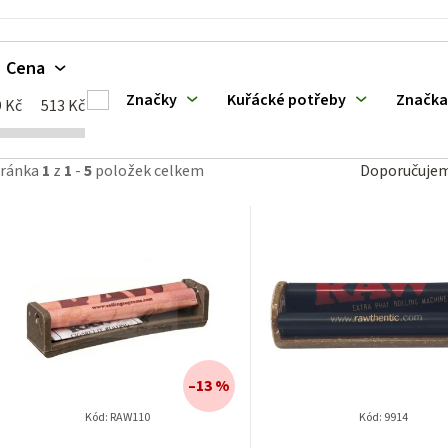
k
Cena
Značky
Kuřácké potřeby
Značka
ů
9
Kč
513
Kč
Ř
tránka
1
z
1
-
5
položek celkem
Doporučuje
a
z
e
n
í
–13 %
p
Kód:
RAW110
Kód:
9914
Průměrné