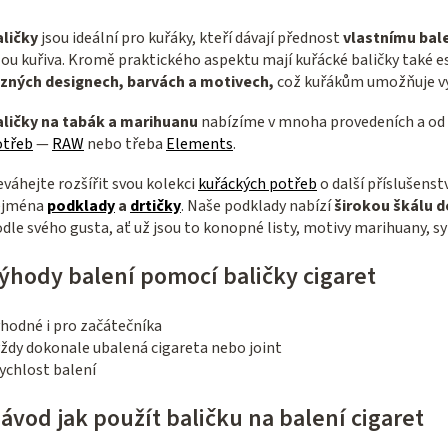
á
aličky
jsou ideální pro kuřáky, kteří dávají přednost
vlastnímu bale
d
lou kuřiva. Kromě praktického aspektu mají kuřácké baličky také
a
ůzných designech, barvách a motivech,
což kuřákům umožňuje vyjá
c
aličky na tabák a marihuanu
nabízíme v mnoha provedeních a od
í
otřeb
—
RAW
nebo třeba
Elements
.
p
r
váhejte rozšířit svou kolekci
kuřáckých potřeb
o další příslušenst
ejména
podklady
a
drtičky
. Naše podklady nabízí
širokou škálu d
v
dle svého gusta, ať už jsou to konopné listy, motivy marihuany, s
k
y
ýhody balení pomocí baličky cigaret
v
ý
vhodné i pro začátečníka
vždy dokonale ubalená cigareta nebo joint
p
ychlost balení
i
s
ávod jak použít baličku na balení cigaret
u