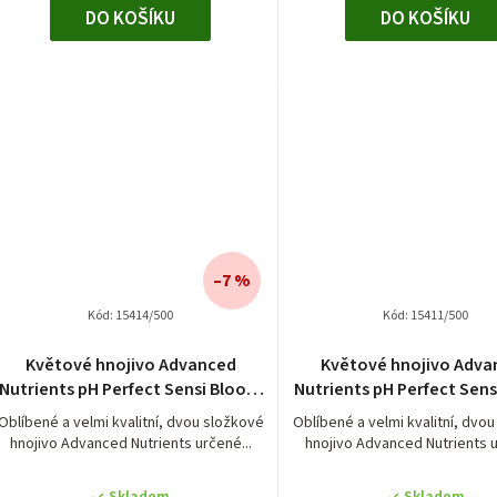
DO KOŠÍKU
DO KOŠÍKU
–7 %
Kód:
15414/500
Kód:
15411/500
Průměrn
Květové hnojivo Advanced
Květové hnojivo Adva
hodnocen
Nutrients pH Perfect Sensi Bloom
Nutrients pH Perfect Sen
produktu
B
A
je
Oblíbené a velmi kvalitní, dvou složkové
Oblíbené a velmi kvalitní, dvo
hnojivo Advanced Nutrients určené...
hnojivo Advanced Nutrients u
5,0
z
5