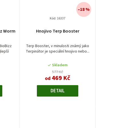
–18 %
Kód:
16337
izz Worm
Hnojivo Terp Booster
BioBizz
Terp Booster, v minulosti známý jako
lepší
Terpinátor je speciální hnojivo nebo...
Skladem
577 Kč
469 Kč
od
DETAIL