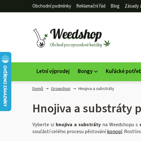
Přejít
Obchodní podmínky
Reklamační řád
Blog
Zásady 
na
obsah
Letní výprodej
Bongy
Kuřácké potře
Domů
Growshop
Hnojiva a substráty
Hnojiva a substráty 
Vyberte si
hnojiva
a substráty
na Weedshopu s
součástí celého procesu pěstování
konopí
. Rostli