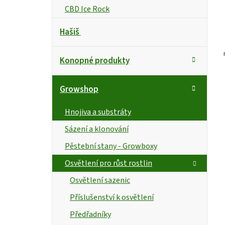
CBD Ice Rock
Hašiš
Konopné produkty
Growshop
Hnojiva a substráty
Sázení a klonování
Pěstební stany - Growboxy
Osvětlení pro růst rostlin
Osvětlení sazenic
Příslušenství k osvětlení
Předřadníky