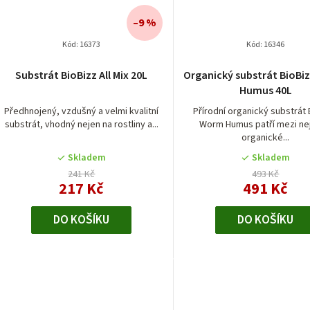
–9 %
Kód:
16373
Kód:
16346
Substrát BioBizz All Mix 20L
Organický substrát BioB
Humus 40L
Předhnojený, vzdušný a velmi kvalitní
Přírodní organický substrát 
substrát, vhodný nejen na rostliny a...
Worm Humus patří mezi nej
organické...
Skladem
Skladem
241 Kč
493 Kč
217 Kč
491 Kč
DO KOŠÍKU
DO KOŠÍKU