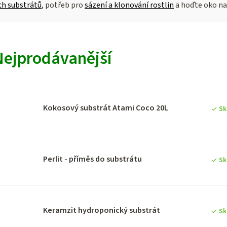
ch substrátů
, potřeb pro
sázení a klonování rostlin
a hoďte oko na
V
Nejprodávanější
ý
p
Kokosový substrát Atami Coco 20L
Sk
p
Perlit - příměs do substrátu
Sk
o
d
Keramzit hydroponický substrát
Sk
u