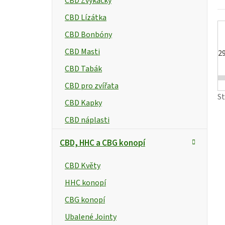
CBD Žvýkačky
a
CBD Lízátka
n
t
CBD Bonbóny
CBD Masti
e
2
CBD Tabák
l
CBD pro zvířata
S
CBD Kapky
CBD náplasti
CBD, HHC a CBG konopí
CBD Květy
HHC konopí
CBG konopí
Ubalené Jointy