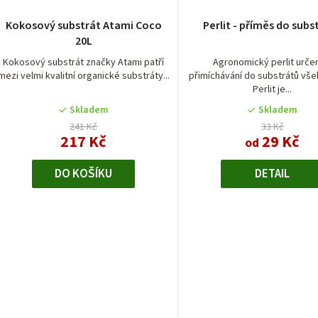
r
Kokosový substrát Atami Coco
Perlit - příměs do subs
20L
o
Kokosový substrát značky Atami patří
Agronomický perlit urče
d
mezi velmi kvalitní organické substráty...
přimíchávání do substrátů vše
Perlit je...
u
Skladem
Skladem
k
241 Kč
33 Kč
217 Kč
29 Kč
od
t
DO KOŠÍKU
DETAIL
ů