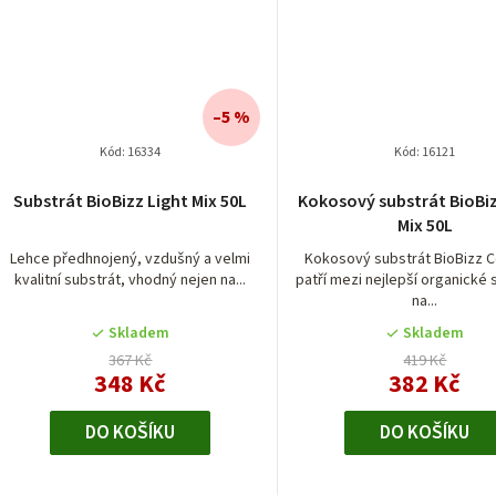
–5 %
Kód:
16334
Kód:
16121
Substrát BioBizz Light Mix 50L
Kokosový substrát BioBi
Mix 50L
Lehce předhnojený, vzdušný a velmi
Kokosový substrát BioBizz C
kvalitní substrát, vhodný nejen na...
patří mezi nejlepší organické 
na...
Skladem
Skladem
367 Kč
419 Kč
348 Kč
382 Kč
DO KOŠÍKU
DO KOŠÍKU