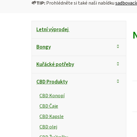
🌱
TIP:
Prohlédněte si také naši nabídku
sadbovací
P
K
Přeskočit
Letní výprodej
kategorie
a
o
t
s
Bongy
e
g
t
i
Kuřácké potřeby
o
r
s
r
CBD Produkty
i
a
e
n
CBD Konopí
r
CBD Čaje
n
CBD Kapsle
í
CBD olej
p