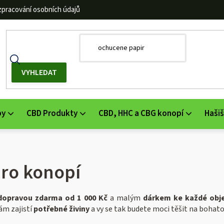
zpracování osobních údajů
by
CBD Produkty
CBD, HHC a CBG konopí
Hašiš
pro konopí
dopravou zdarma od 1 000 Kč
a malým
dárkem ke každé obj
nám zajistí
potřebné živiny
a vy se tak budete moci těšit na bohato