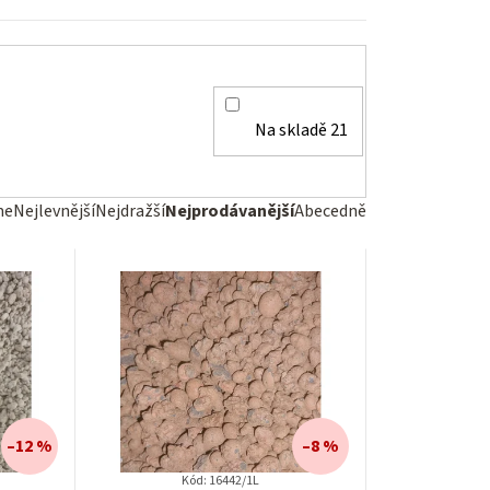
Na skladě
21
me
Nejlevnější
Nejdražší
Nejprodávanější
Abecedně
–12 %
–8 %
Kód:
16442/1L