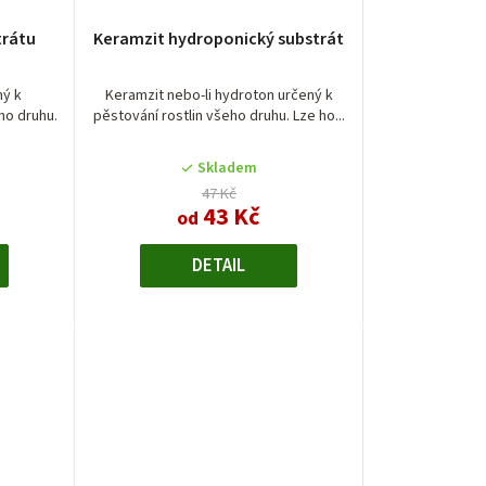
trátu
Keramzit hydroponický substrát
ný k
Keramzit nebo-li hydroton určený k
ho druhu.
pěstování rostlin všeho druhu. Lze ho...
Skladem
47 Kč
43 Kč
od
DETAIL