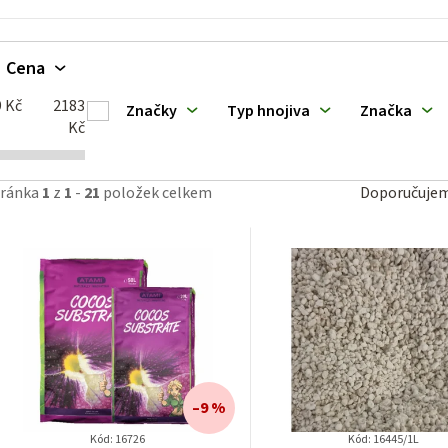
k
Cena
ů
9
Kč
2183
Značky
Typ hnojiva
Značka
Kč
Ř
tránka
1
z
1
-
21
položek celkem
Doporučuje
a
z
e
n
í
–9 %
p
Kód:
16726
Kód:
16445/1L