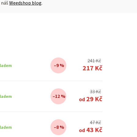
 náš
Weedshop blog
.
241 Kč
–9 %
ladem
217 Kč
33 Kč
–12 %
ladem
29 Kč
od
47 Kč
–8 %
ladem
43 Kč
od