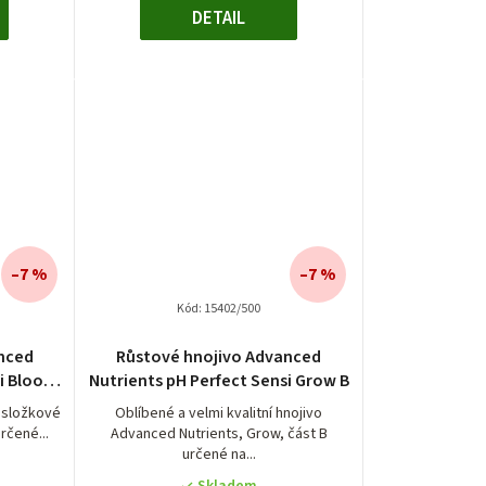
DETAIL
–7 %
–7 %
Kód:
15402/500
é
Průměrné
nced
Růstové hnojivo Advanced
í
hodnocení
si Bloom
Nutrients pH Perfect Sensi Grow B
produktu
je
u složkové
Oblíbené a velmi kvalitní hnojivo
rčené...
Advanced Nutrients, Grow, část B
5,0
určené na...
z
5