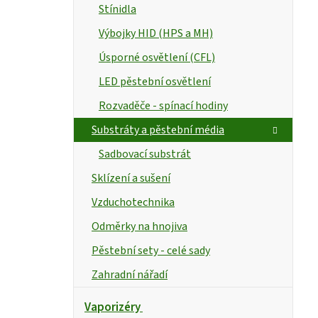
Stínidla
Výbojky HID (HPS a MH)
Úsporné osvětlení (CFL)
LED pěstební osvětlení
Rozvaděče - spínací hodiny
Substráty a pěstební média
Sadbovací substrát
Sklízení a sušení
Vzduchotechnika
Odměrky na hnojiva
Pěstební sety - celé sady
Zahradní nářadí
Vaporizéry