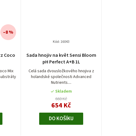
–8 %
Kód:
16043
zz Coco
Sada hnojiv na květ Sensi Bloom
pH Perfect A+B 1L
oco Mix
Celá sada dvousložkového hnojiva z
substráty
holandské společnosti Advanced
Nutrients....
Skladem
660 Kč
654 Kč
DO KOŠÍKU