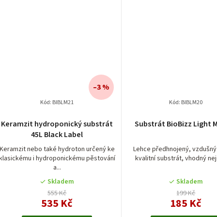
–3 %
Kód:
BIBLM21
Kód:
BIBLM20
Keramzit hydroponický substrát
Substrát BioBizz Light M
45L Black Label
Keramzit nebo také hydroton určený ke
Lehce předhnojený, vzdušný 
klasickému i hydroponickému pěstování
kvalitní substrát, vhodný nej
a...
Skladem
Skladem
555 Kč
199 Kč
535 Kč
185 Kč