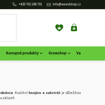
702 186 701
info
@
weedshop.cz
NÁKUPNÍ
KOŠÍK
Konopné produkty
Growshop
Vaporizéry
K
ednávce
. Kvalitní
hnojivo a substrát
je důležitou
u sklizeň.