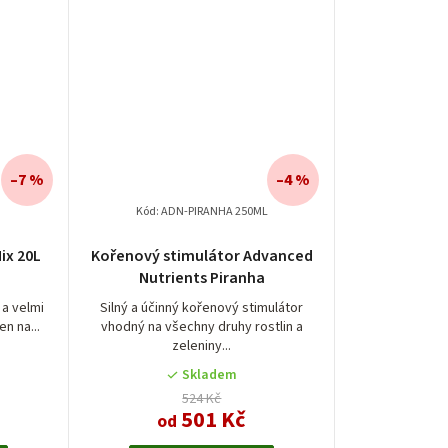
–7 %
–4 %
Kód:
ADN-PIRANHA 250ML
ix 20L
Kořenový stimulátor Advanced
Nutrients Piranha
a velmi
Silný a účinný kořenový stimulátor
en na...
vhodný na všechny druhy rostlin a
zeleniny...
Skladem
524 Kč
501 Kč
od