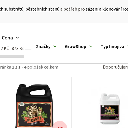
ch substrátů
,
pěstebních stanů
a potřeb pro
sázení a klonování ro
V
Cena
ý
Značky
GrowShop
Typ hnojiva
92
Kč
873
Kč
p
Ř
tránka
1
z
1
-
4
položek celkem
Doporučuje
a
z
p
e
n
o
í
d