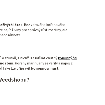
ležitých látek
. Bez zdravého kořenového
najít živiny pro správný růst rostliny, ale
nedosáhnete.
ů a stonků, z nichž lze udělat chutný
konopný čaj
.
stnostem
. Kořeny marihuany se vařily a nápoj z
nů také lze připravit
konopnou mast
.
a Weedshopu?