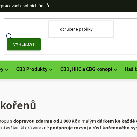
zpracování osobních údajů
by
CBD Produkty
CBD, HHC a CBG konopí
Hašiš
 kořenů
hopu s
dopravou zdarma od 1 000 Kč
a malým
dárkem ke každé 
lní výživu, která výrazně
podporuje rozvoj a růst kořenového s