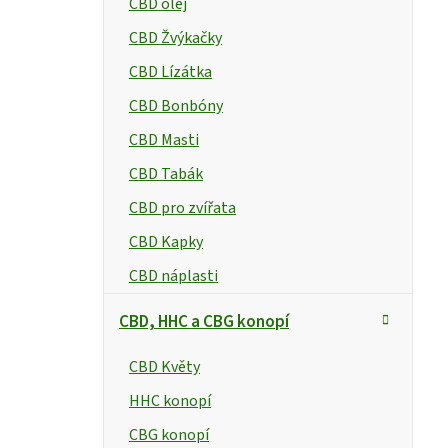
CBD olej
p
CBD Žvýkačky
a
CBD Lízátka
n
t
CBD Bonbóny
CBD Masti
e
CBD Tabák
l
CBD pro zvířata
CBD Kapky
CBD náplasti
CBD, HHC a CBG konopí
CBD Květy
HHC konopí
CBG konopí