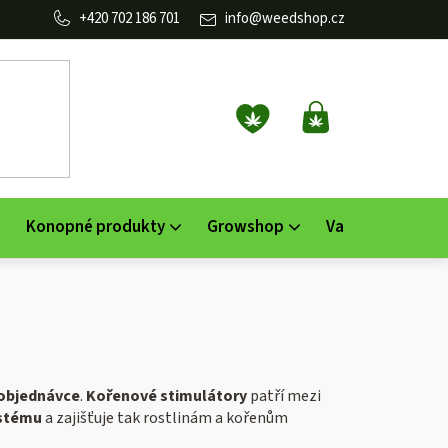
702 186 701
info
@
weedshop.cz
NÁKUPNÍ
KOŠÍK
Konopné produkty
Growshop
Vaporizéry
K
objednávce
.
Kořenové stimulátory
patří mezi
ystému
a zajišťuje tak rostlinám a kořenům