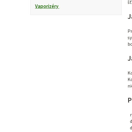
šť
Vaporizéry
J
Pr
sy
b
J
Ko
Ko
ni
P
r
d