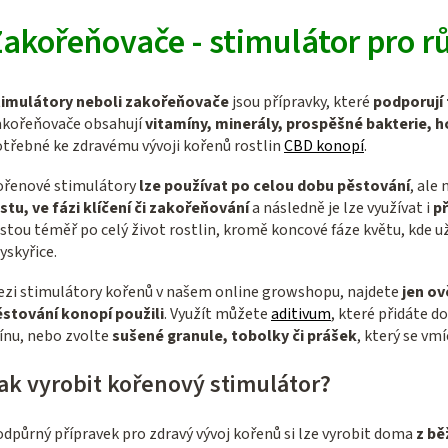
O
v
akořeňovače - stimulátor pro r
l
á
timulátory neboli zakořeňovače
jsou přípravky, které
podporují
d
akořeňovače obsahují
vitamíny, minerály, prospěšné bakterie, h
a
třebné ke zdravému vývoji kořenů rostlin
CBD konopí
.
c
ořenové stimulátory
lze používat po celou dobu pěstování
, ale 
í
stu, ve fázi klíčení či zakořeňování
a následně je lze využívat i
př
p
stou téměř po celý život rostlin, kromě koncové fáze květu, kde už
r
yskyřice.
v
zi stimulátory kořenů v našem online growshopu, najdete
jen ov
k
stování konopí použili
. Využít můžete
aditivum
, které přidáte d
y
ínu, nebo zvolte
sušené granule, tobolky či prášek
, který se vm
v
ak vyrobit kořenový stimulátor?
ý
p
dpůrný přípravek pro zdravý vývoj kořenů si lze vyrobit doma
z bě