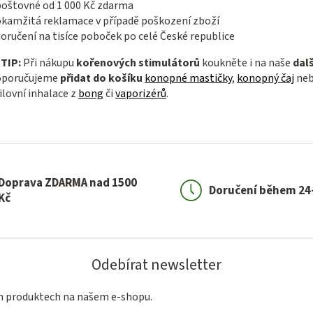
poštovné od 1 000 Kč zdarma
okamžitá reklamace v případě poškození zboží
oručení na tisíce poboček po celé České republice

TIP:
Při nákupu
kořenových stimulátorů
koukněte i na naše
dal
oporučujeme
přidat do košíku
konopné mastičky
,
konopný čaj
neb
lovní inhalace z
bong
či
vaporizérů
.
Doprava ZDARMA nad 1500
Doručení během 24
Kč
Odebírat newsletter
ch produktech na našem e-shopu.