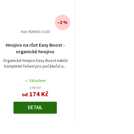
–2 %
Kód:
RQN001-G100
Hnojivo na růst Easy Boost -
organické hnojivo
Organické hnojivo Easy Boost nabízí
kompletní řešení pro počáteční a...
Skladem
178 Kč
174 Kč
od
DETAIL