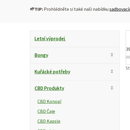
🌱
TIP:
Prohlédněte si také naši nabídku
sadbovací
P
K
Přeskočit
Letní výprodej
kategorie
a
o
t
3
s
Bongy
e
g
t
i
S
Kuřácké potřeby
o
r
s
r
CBD Produkty
i
a
e
n
CBD Konopí
r
CBD Čaje
n
CBD Kapsle
í