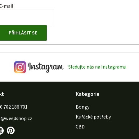
E-mail
PŘIHLÁSIT SE
Sledujte nás na Instagramu
kt
Kategorie
702 186 701
Bongy
Kuřácké potřeby
o
@
weedshop.cz
CBD