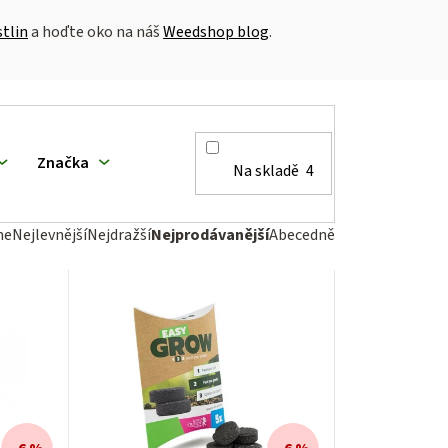
stlin
a hoďte oko na náš
Weedshop blog
.
Značka
Na skladě
4
me
Nejlevnější
Nejdražší
Nejprodávanější
Abecedně