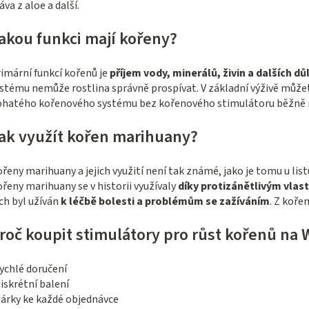
i
áva z aloe a další.
s
akou funkci mají kořeny?
u
imární funkcí kořenů je
příjem vody, minerálů, živin a dalších dů
stému nemůže rostlina správně prospívat. V základní výživě můžete 
ohatého kořenového systému bez kořenového stimulátoru běžně 
ak využít kořen marihuany?
řeny marihuany a jejich využití není tak známé, jako je tomu u list
řeny marihuany se v historii využívaly
díky protizánětlivým vla
ch byl užíván
k léčbě bolesti a problémům se zažíváním
. Z koře
roč koupit stimulátory pro růst kořenů n
ychlé doručení
iskrétní balení
dárky ke každé objednávce