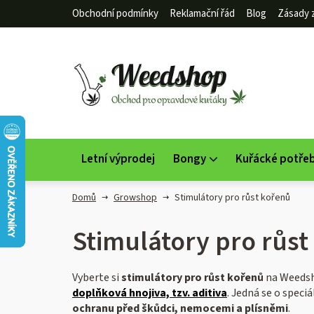
Přejít
Obchodní podmínky
Reklamační řád
Blog
Zásady 
na
obsah
Letní výprodej
Bongy
Kuřácké potře
Domů
Growshop
Stimulátory pro růst kořenů
Stimulátory pro růst
Vyberte si
stimulátory pro růst kořenů
na Weeds
doplňková hnojiva, tzv. aditiva
. Jedná se o speciá
ochranu před škůdci, nemocemi a plísněmi
.