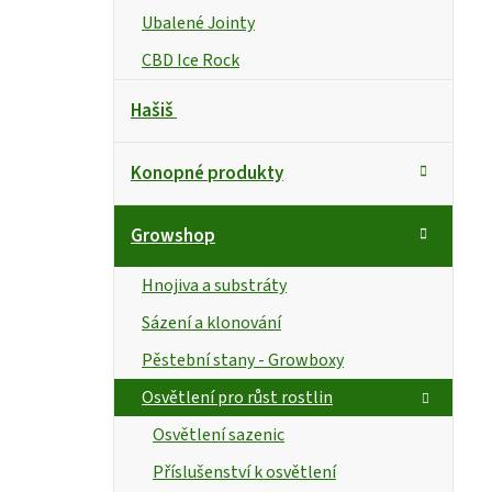
Ubalené Jointy
CBD Ice Rock
Hašiš
Konopné produkty
Growshop
Hnojiva a substráty
Sázení a klonování
Pěstební stany - Growboxy
Osvětlení pro růst rostlin
Osvětlení sazenic
Příslušenství k osvětlení