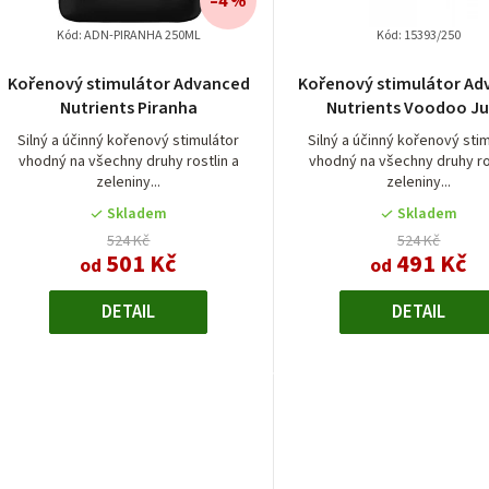
–4 %
p
u
Kód:
ADN-PIRANHA 250ML
Kód:
15393/250
r
k
Kořenový stimulátor Advanced
Kořenový stimulátor Ad
Nutrients Piranha
Nutrients Voodoo Ju
o
Silný a účinný kořenový stimulátor
Silný a účinný kořenový sti
d
ů
vhodný na všechny druhy rostlin a
vhodný na všechny druhy ro
zeleniny...
zeleniny...
u
Skladem
Skladem
k
524 Kč
524 Kč
501 Kč
491 Kč
od
od
t
DETAIL
DETAIL
ů