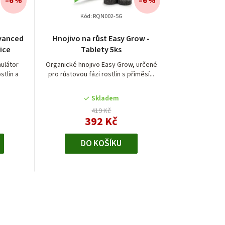
–6 %
–6 %
Kód:
RQN002-5G
Průměrné
vanced
Hnojivo na růst Easy Grow -
hodnocení
ice
Tablety 5ks
produktu
je
mulátor
Organické hnojivo Easy Grow, určené
stlin a
pro růstovou fázi rostlin s příměsí...
5,0
z
5
Skladem
hvězdiček.
419 Kč
392 Kč
DO KOŠÍKU