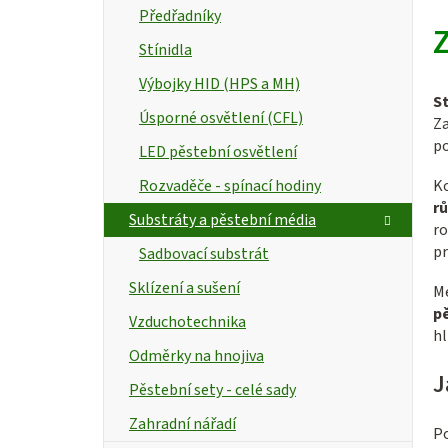
Předřadníky
Z
Stínidla
Výbojky HID (HPS a MH)
S
Úsporné osvětlení (CFL)
Z
po
LED pěstební osvětlení
Rozvaděče - spínací hodiny
K
rů
Substráty a pěstební média
ro
pr
Sadbovací substrát
Sklízení a sušení
Me
pě
Vzduchotechnika
hl
Odměrky na hnojiva
J
Pěstební sety - celé sady
Zahradní nářadí
Po