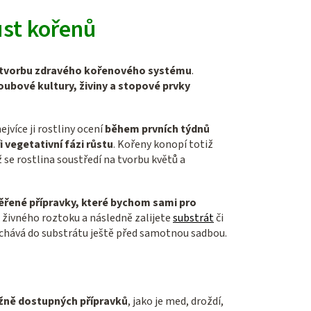
ůst kořenů
 tvorbu zdravého kořenového systému
.
oubové kultury, živiny a stopové prvky
nejvíce ji rostliny ocení
během prvních týdnů
i vegetativní fázi růstu
. Kořeny konopí totiž
 se rostlina soustředí na tvorbu květů a
ěřené přípravky, které bychom sami pro
o živného roztoku a následně zalijete
substrát
či
íchává do substrátu ještě před samotnou sadbou.
žně dostupných přípravků
, jako je med, droždí,