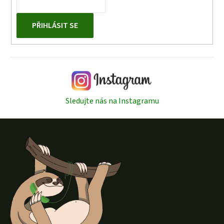
PŘIHLÁSIT SE
Sledujte nás na Instagramu
Z
á
p
a
t
í