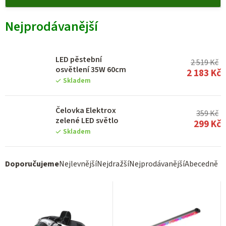
ý
p
Nejprodávanější
i
s
p
LED pěstební
2 519 Kč
osvětlení 35W 60cm
2 183 Kč
r
Skladem
o
d
Čelovka Elektrox
359 Kč
zelené LED světlo
u
299 Kč
Skladem
k
t
Ř
Doporučujeme
Nejlevnější
Nejdražší
Nejprodávanější
Abecedně
ů
a
z
e