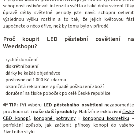
schopnost ovlivňovat intenzitu světla a také dobu svícení. Díky
úpravě délky světelné periody jste navíc schopni ovlivnit
výslednou výšku rostlin a to tak, že jejich květovou fázi
započnete o něco dříve, než by tomu bylo v přírodě.
Proč koupit LED pěstební osvětlení na
Weedshopu?
rychlé doručení
diskrétní balení
dárky ke každé objednávce
poštovné od 1 000 Kč zdarma
okamžitá reklamace v případě poškození zboží
doručení na tisíce poboček po celé České republice
🌱
TIP:
Při výběru
LED pěstebního osvětlení
nezapomeňte
prozkoumat i
naše další produkty
. Nabízíme exkluzivní
české
CBD konopí
,
konopné potraviny
i
konopnou kosmetiku
-
perfektní způsob, jak začlenit přínosy konopí do vašeho
životního stylu.