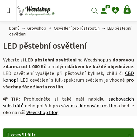
Přejít
na
Hledat
NÁ
obsah
KO
Domů
Growshop
Osvětlení pro růst rostlin
LED pěstební
osvětlení
LED pěstební osvětlení
Vyberte si
LED pěstební osvětlení
na Weedshopu s
dopravou
zdarma od 1 000 Kč
a malým
dárkem ke každé objednávce
.
LED osvětlení využijete při pěstování bylinek, chilli či
CBD
konopí
. LED osvětlení s full-spektrum světlem je vhodné
pro
všechny fáze života rostlin
.
🌱
TIP:
Prohlédněte si také naši nabídku
sadbovacích
substrátů
nebo potřeb pro
sázení a klonování rostlin
a hoďte
oko na náš
Weedshop blog
.
V
otevřít filtr