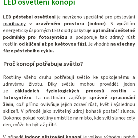
LED osvětlení konopí
l
á
d
LED pěstební osvětlení
je navrženo speciálně pro pěstování
a
marihuany
v uzavřeném prostoru
(indoor)
. S využitím
c
energeticky úsporných LED diod poskytuje
optimální světelné
podmínky pro fotosyntézu
a podporuje tak zdravý růst
í
rostlin
od klíčení až po květovou fázi
. Je vhodné
na všechny
p
fáze pěstebního cyklu.
r
v
Proč konopí potřebuje světlo?
k
y
Rostliny všeho druhu potřebují světlo ke spokojenému a
v
zdravému životu. Díky světlu mohou provádět jeden
ý
ze
základních fyziologických procesů rostlin -
p
fotosyntézu
. Ta rostlinám zajišťuje
správné zpracování
i
živin
, což přímo ovlivňuje jejich zdraví růst, květ i výslednou
sklizeň. V přírodě jako světelný zdroj bohatě postačí slunce.
s
Dokonce pokud rostliny umístíte na místo, kde svítí slunce celý
u
den, může ho být až příliš.
V případě
indoor pěstování konopí
je velkou výhodou právě