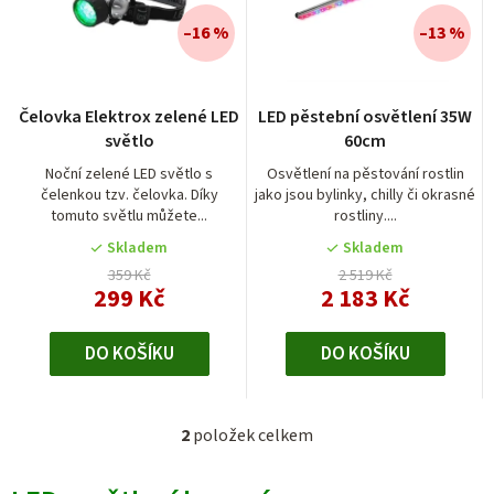
n
í
–16 %
–13 %
p
r
Čelovka Elektrox zelené LED
LED pěstební osvětlení 35W
o
světlo
60cm
d
Noční zelené LED světlo s
Osvětlení na pěstování rostlin
čelenkou tzv. čelovka. Díky
jako jsou bylinky, chilly či okrasné
u
tomuto světlu můžete...
rostliny....
k
Skladem
Skladem
t
359 Kč
2 519 Kč
299 Kč
2 183 Kč
ů
DO KOŠÍKU
DO KOŠÍKU
2
položek celkem
O
v