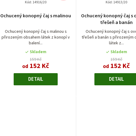
Kód:
14916/20
Kód:
14913/20
Průměrn
Ochucený konopný čaj s malinou
Ochucený konopný čaj s
hodnocen
třešeň a banán
produktu
je
Ochucený konopný čaj s malinou s
Ochucený konopný čaj s ov
přirozeným obsahem látek z konopí v
třešeň a banán s přirozeným
5,0
balení...
látek z...
z
5
Skladem
Skladem
hvězdiček
159 Kč
159 Kč
152 Kč
152 Kč
od
od
DETAIL
DETAIL