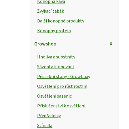
Konopná káva
Žvýkací tabák
Další konopné produkty
Konopný protein
Growshop
Hnojiva a substráty
Sázení a klonování
Pěstební stany - Growboxy
Osvětlení pro růst rostlin
Osvětlení sazenic
Příslušenství k osvětlení
Předřadníky
Stínidla