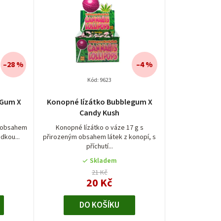
–28 %
–4 %
Kód:
9623
eGum X
Konopné lízátko Bubblegum X
Candy Kush
m obsahem
Konopné lízátko o váze 17 g s
dkou...
přirozeným obsahem látek z konopí, s
příchutí...
Skladem
21 Kč
20 Kč
DO KOŠÍKU