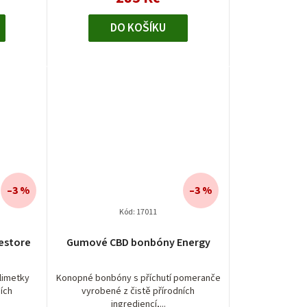
DO KOŠÍKU
–3 %
–3 %
Kód:
17011
estore
Gumové CBD bonbóny Energy
limetky
Konopné bonbóny s příchutí pomeranče
ních
vyrobené z čistě přírodních
ingrediencí,...