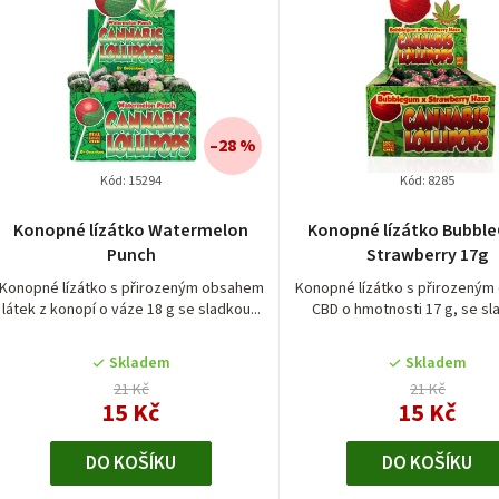
z
u
e
k
n
í
ů
–28 %
p
Kód:
15294
Kód:
8285
r
Průměrné
Konopné lízátko Watermelon
Konopné lízátko Bubbl
hodnocení
Punch
Strawberry 17g
o
produktu
je
Konopné lízátko s přirozeným obsahem
Konopné lízátko s přirozený
d
látek z konopí o váze 18 g se sladkou...
CBD o hmotnosti 17 g, se sla
5,0
z
u
5
Skladem
Skladem
hvězdiček.
k
21 Kč
21 Kč
15 Kč
15 Kč
t
DO KOŠÍKU
DO KOŠÍKU
ů