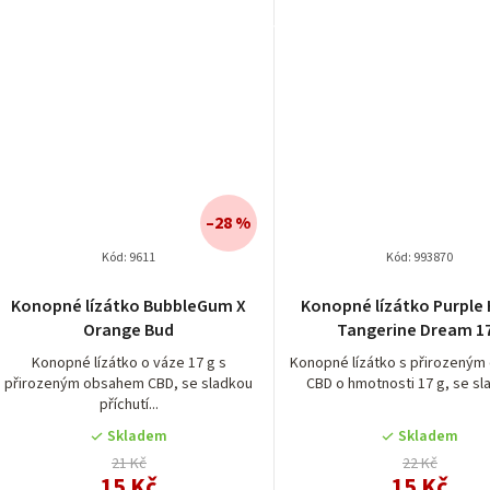
–28 %
Kód:
9611
Kód:
993870
Konopné lízátko BubbleGum X
Konopné lízátko Purple 
Orange Bud
Tangerine Dream 1
Konopné lízátko o váze 17 g s
Konopné lízátko s přirozený
přirozeným obsahem CBD, se sladkou
CBD o hmotnosti 17 g, se sla
příchutí...
Skladem
Skladem
21 Kč
22 Kč
15 Kč
15 Kč