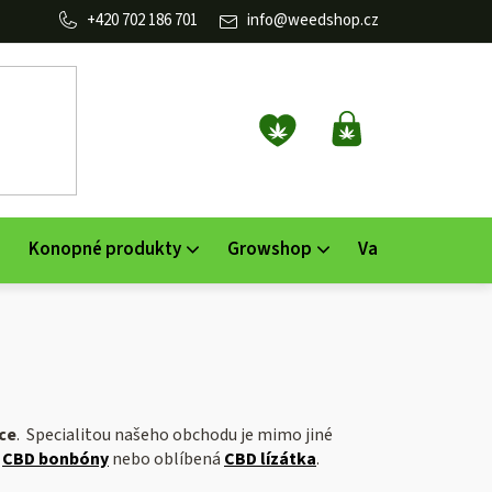
702 186 701
info
@
weedshop.cz
NÁKUPNÍ
KOŠÍK
Konopné produkty
Growshop
Vaporizéry
K
ce
. Specialitou našeho obchodu je mimo jiné
,
CBD bonbóny
nebo oblíbená
CBD lízátka
.