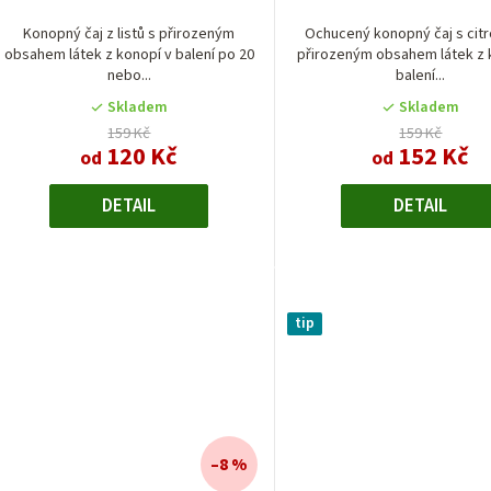
produktu
je
Konopný čaj z listů s přirozeným
Ochucený konopný čaj s cit
obsahem látek z konopí v balení po 20
přirozeným obsahem látek z 
5,0
nebo...
balení...
z
5
Skladem
Skladem
hvězdiček
159 Kč
159 Kč
120 Kč
152 Kč
od
od
DETAIL
DETAIL
tip
–8 %