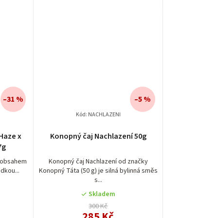
–31 %
–5 %
Kód:
NACHLAZENI
Haze x
Konopný čaj Nachlazení 50g
7g
m obsahem
Konopný čaj Nachlazení od značky
dkou...
Konopný Táta (50 g) je silná bylinná směs
s...
Skladem
300 Kč
285 Kč