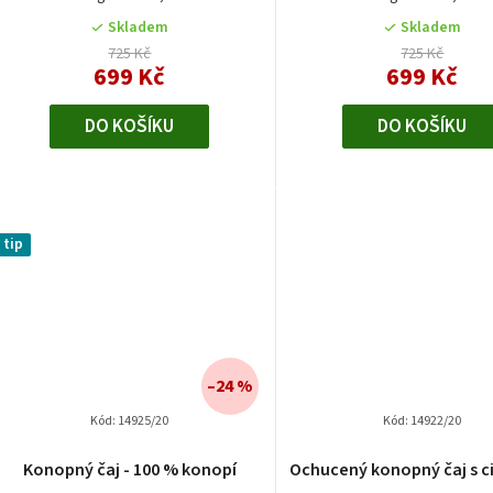
Skladem
Skladem
725 Kč
725 Kč
699 Kč
699 Kč
DO KOŠÍKU
DO KOŠÍKU
tip
–24 %
Kód:
14925/20
Kód:
14922/20
Průměrn
Konopný čaj - 100 % konopí
Ochucený konopný čaj s 
hodnocen