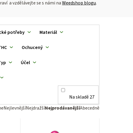
raví a vzdělávejte se s námi na
Weedshop blogu
.
cké potřeby
Materiál
THC
Ochucený
Typ
Účel
Na skladě
27
me
Nejlevnější
Nejdražší
Nejprodávanější
Abecedně