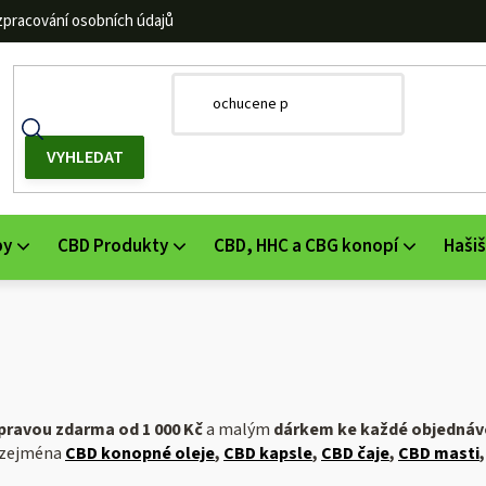
zpracování osobních údajů
by
CBD Produkty
CBD, HHC a CBG konopí
Hašiš
pravou zdarma od 1 000 Kč
a malým
dárkem ke každé objednáv
u zejména
CBD konopné oleje
,
CBD kapsle
,
CBD čaje
,
CBD masti