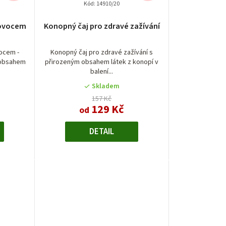
Kód:
14910/20
é
 ovocem
Konopný čaj pro zdravé zažívání
í
ocem -
Konopný čaj pro zdravé zažívání s
 obsahem
přirozeným obsahem látek z konopí v
balení...
Skladem
.
157 Kč
129 Kč
od
DETAIL