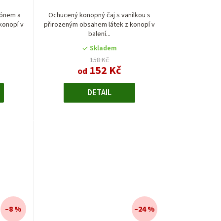
rónem a
Ochucený konopný čaj s vanilkou s
konopí v
přirozeným obsahem látek z konopí v
balení...
Skladem
.
158 Kč
152 Kč
od
DETAIL
–8 %
–24 %