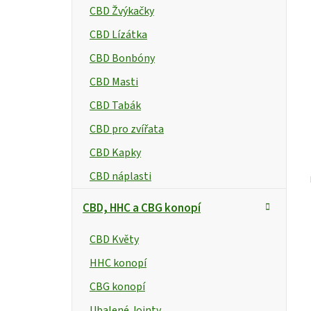
p
CBD Žvýkačky
a
CBD Lízátka
n
t
CBD Bonbóny
CBD Masti
e
CBD Tabák
l
CBD pro zvířata
CBD Kapky
CBD náplasti
CBD, HHC a CBG konopí
CBD Květy
HHC konopí
CBG konopí
Ubalené Jointy