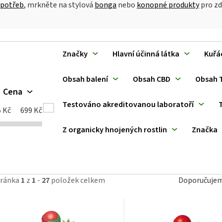
 potřeb
, mrkněte na stylová
bonga
nebo
konopné produkty
pro zd
V
Značky
Hlavní účinná látka
Kuřá
ý
Obsah balení
Obsah CBD
Obsah 
p
Cena
Testováno akreditovanou laboratoří
5
Kč
699
Kč
Z organicky hnojených rostlin
Značka
p
Ř
tránka
1
z
1
-
27
položek celkem
Doporučuje
o
a
d