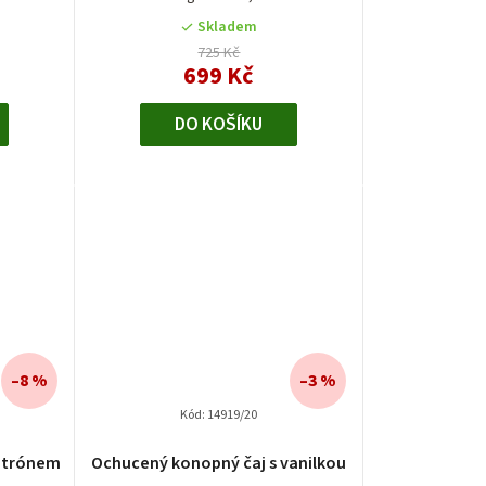
Skladem
725 Kč
699 Kč
DO KOŠÍKU
–8 %
–3 %
Kód:
14919/20
é
citrónem
Ochucený konopný čaj s vanilkou
í