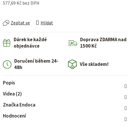
577,69 Kč bez DPH
Měrná cena:
Zeptat se
Hlídat
Dárek ke každé
Doprava ZDARMA nad
objednávce
1500 Kč
Doručení během 24-
Vše skladem!
48h
Popis
Videa (2)
Značka
Endoca
Hodnocení