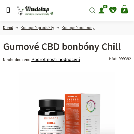
Přejít
na
Hledat
NÁ
obsah
KO
Domů
Konopné produkty
Konopné bonbony
Gumové CBD bonbóny Chill
Průměrné
Kód:
999392
Podrobnosti hodnocení
Neohodnoceno
hodnocení
produktu
je
0,0
z 5
hvězdiček.