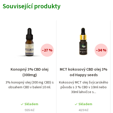
Související produkty
–27 %
–34 %
Konopný 3% CBD olej
MCT kokosový CBD olej 3%
(300mg)
od Happy seeds
3% konopný olej (300 mg CBD) s
Kokosový MCT olej švýcarského
obsahem CBD v balení 10 ml.
původu s 3 % CBD v 10ml nebo
30ml lahvičce s...
Skladem
Skladem
935 Kč
419 Kč