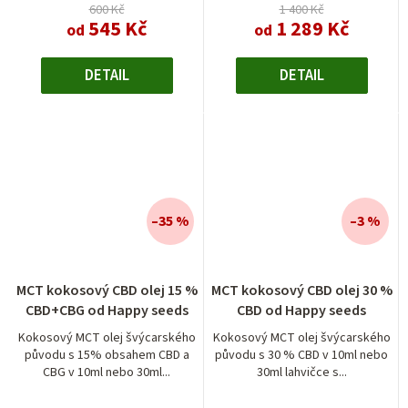
600 Kč
1 400 Kč
545 Kč
1 289 Kč
od
od
DETAIL
DETAIL
–35 %
–3 %
MCT kokosový CBD olej 15 %
MCT kokosový CBD olej 30 %
CBD+CBG od Happy seeds
CBD od Happy seeds
Kokosový MCT olej švýcarského
Kokosový MCT olej švýcarského
původu s 15% obsahem CBD a
původu s 30 % CBD v 10ml nebo
CBG v 10ml nebo 30ml...
30ml lahvičce s...