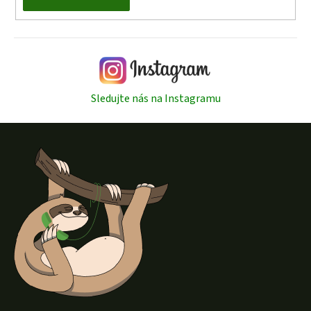
Sledujte nás na Instagramu
Z
á
p
a
t
í