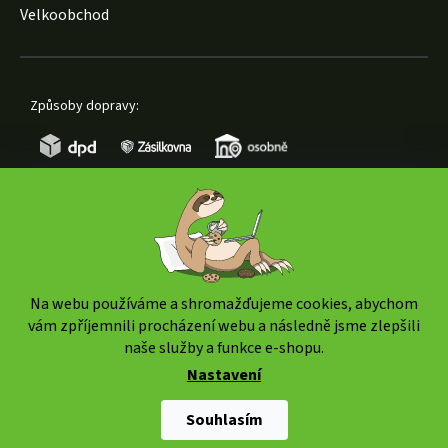
Velkoobchod
Způsoby dopravy:
Způsoby platby:
Na webu používáme a shromažďujeme cookies, abychom
vám zpříjemnili procházení webu a následně jsme zlepšili
naše služby a funkce e-shopu.
Nastavení
Copyright 2026
www.weedshop.cz
. Všechna práva
vyhrazena.
Upravit nastavení cookies
Souhlasím