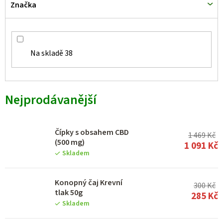
Značka
Na skladě
38
Nejprodávanější
Čípky s obsahem CBD
1 469 Kč
(500 mg)
1 091 Kč
Skladem
Konopný čaj Krevní
300 Kč
tlak 50g
285 Kč
Skladem