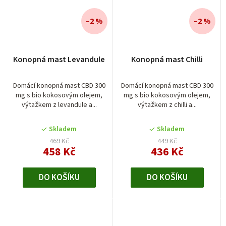
–2 %
–2 %
Konopná mast Levandule
Konopná mast Chilli
Domácí konopná mast CBD 300
Domácí konopná mast CBD 300
mg s bio kokosovým olejem,
mg s bio kokosovým olejem,
výtažkem z levandule a...
výtažkem z chilli a...
Skladem
Skladem
469 Kč
449 Kč
458 Kč
436 Kč
DO KOŠÍKU
DO KOŠÍKU