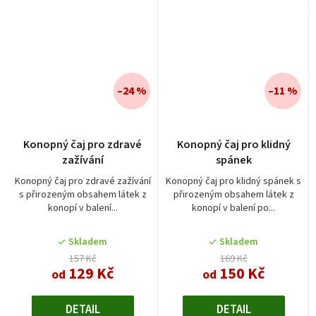
–24 %
–11 %
Konopný čaj pro zdravé
Konopný čaj pro klidný
zažívání
spánek
Konopný čaj pro zdravé zažívání
Konopný čaj pro klidný spánek s
s přirozeným obsahem látek z
přirozeným obsahem látek z
konopí v balení...
konopí v balení po...
Skladem
Skladem
157 Kč
169 Kč
129 Kč
150 Kč
od
od
DETAIL
DETAIL