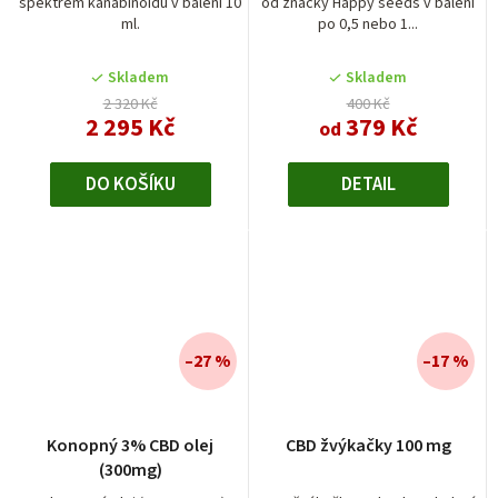
spektrem kanabinoidů v balení 10
od značky Happy seeds v balení
5,0
ml.
po 0,5 nebo 1...
z
5
Skladem
Skladem
hvězdiček.
2 320 Kč
400 Kč
2 295 Kč
379 Kč
od
DO KOŠÍKU
DETAIL
–27 %
–17 %
Konopný 3% CBD olej
CBD žvýkačky 100 mg
(300mg)