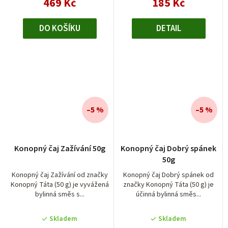
469 Kč
185 Kč
DO KOŠÍKU
DETAIL
–5 %
–5 %
Průměrné
Konopný čaj Zažívání 50g
Konopný čaj Dobrý spánek
hodnocení
50g
produktu
je
Konopný čaj Zažívání od značky
Konopný čaj Dobrý spánek od
Konopný Táta (50 g) je vyvážená
značky Konopný Táta (50 g) je
5,0
bylinná směs s...
účinná bylinná směs...
z
5
Skladem
Skladem
hvězdiček.