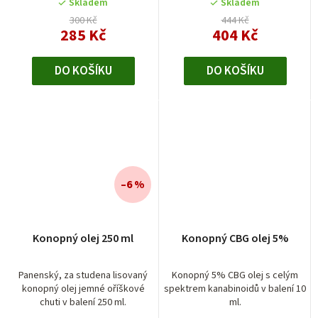
Skladem
Skladem
300 Kč
444 Kč
285 Kč
404 Kč
DO KOŠÍKU
DO KOŠÍKU
–6 %
Konopný olej 250 ml
Konopný CBG olej 5%
Panenský, za studena lisovaný
Konopný 5% CBG olej s celým
konopný olej jemné oříškové
spektrem kanabinoidů v balení 10
chuti v balení 250 ml.
ml.