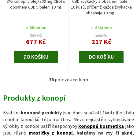
3% konopný olej (300 mg CBD) s
CBD žvýkačky s obsahem balení
obsahem CBD v balení 10 ml.
10 kusů, přičemž každá žvýkačka
obsahuje 10 mg...
Skladem
Skladem
935 Kč
262 Kč
677 Kč
217 Kč
DO KOŠÍKU
DO KOŠÍKU
38
položek celkem
O
v
Produkty z konopí
l
á
d
Kvalitní
konopné produkty
jsou dnes součástí životního stylu
a
mnoha fanoušků této rostliny. Mezi nejčastěji vyhledávané
c
výrobky z konopí patří bezpochyby
konopná kosmetika
jako
jsou různé
mastičky z konopí
, balzámy na rty či akné,
í