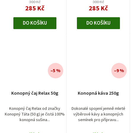
300 Kč
300 Kč
285 Kč
285 Kč
DO KOŠÍKU
DO KOŠÍKU
–5 %
–9 %
Konopný čaj Relax 50g
Konopná káva 250g
Konopný čaj Relax od značky
Dokonalé spojení jemně mleté
Konopný Táta (50 g) je čistá 100%
výběrové kávy a konopných
konopná sušina...
semínek pro přípravu...