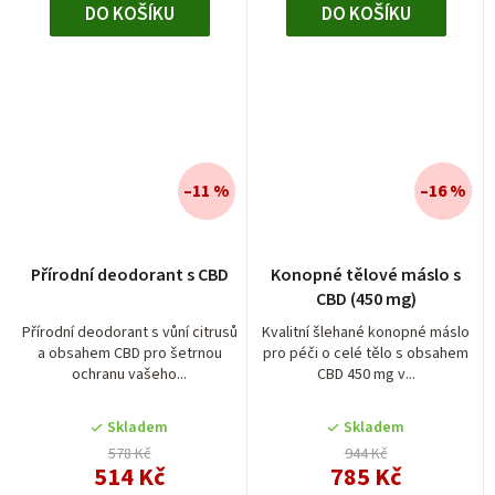
DO KOŠÍKU
DO KOŠÍKU
–11 %
–16 %
Přírodní deodorant s CBD
Konopné tělové máslo s
CBD (450 mg)
Přírodní deodorant s vůní citrusů
Kvalitní šlehané konopné máslo
a obsahem CBD pro šetrnou
pro péči o celé tělo s obsahem
ochranu vašeho...
CBD 450 mg v...
Skladem
Skladem
578 Kč
944 Kč
514 Kč
785 Kč