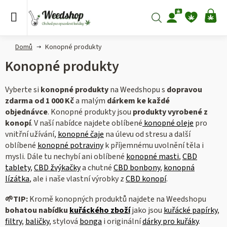
Přejít
na
Hledat
NÁ
obsah
KO
Domů
Konopné produkty
Konopné produkty
Vyberte si
konopné produkty
na Weedshopu s
dopravou
zdarma od 1 000 Kč
a malým
dárkem ke každé
objednávce
.
Konopné produkty jsou
produkty vyrobené z
konopí
. V naší nabídce najdete oblíbené
konopné oleje
pro
vnitřní užívání,
konopné čaje
na úlevu od stresu a další
oblíbené
konopné potraviny
k příjemnému uvolnění těla i
mysli. Dále tu nechybí ani oblíbené
konopné masti
,
CBD
tablety
,
CBD žvýkačky
a chutné
CBD bonbony
,
konopná
lízátka
, ale i naše vlastní výrobky z
CBD konopí
.
🌱
TIP:
Kromě konopných produktů najdete na Weedshopu
bohatou nabídku
kuřáckého zboží
jako jsou
kuřácké papírky
,
filtry
,
baličky
, stylová
bonga
i originální
dárky pro kuřáky
.