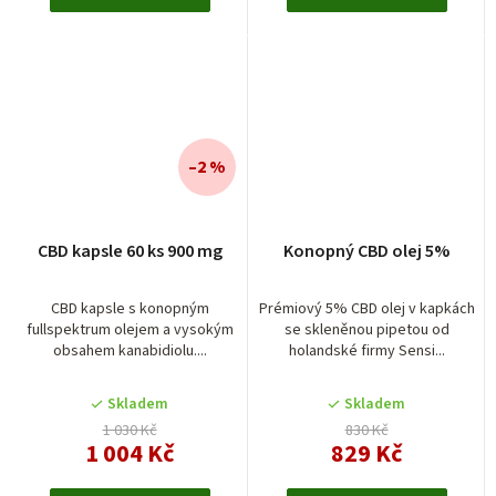
–2 %
CBD kapsle 60 ks 900 mg
Konopný CBD olej 5%
CBD kapsle s konopným
Prémiový 5% CBD olej v kapkách
fullspektrum olejem a vysokým
se skleněnou pipetou od
obsahem kanabidiolu....
holandské firmy Sensi...
Skladem
Skladem
1 030 Kč
830 Kč
1 004 Kč
829 Kč