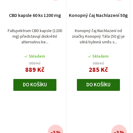
CBD kapsle 60 ks 1200 mg
Konopný čaj Nachlazení 50g
Fullspektrum CBD kapsle (1200
Konopný čaj Nachlazení od
mg) představují diskrétní
značky Konopný Táta (50 g) je
alternativu ke...
silná bylinná směs s...
Skladem
Skladem
999 Kč
300 Kč
889 Kč
285 Kč
DO KOŠÍKU
DO KOŠÍKU
–3 %
–3 %