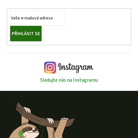
PŘIHLÁSIT SE
Sledujte nás na Instagramu
Z
á
p
a
t