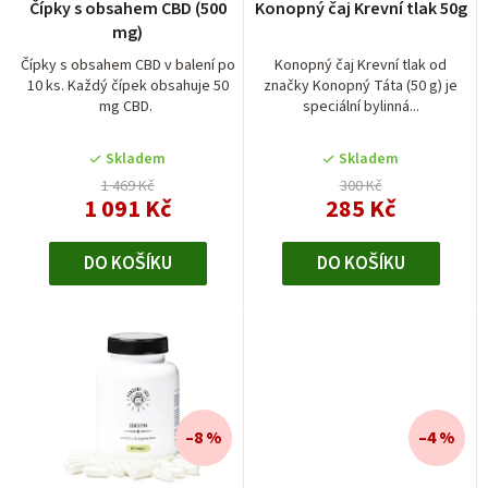
Čípky s obsahem CBD (500
Konopný čaj Krevní tlak 50g
o
mg)
d
Čípky s obsahem CBD v balení po
Konopný čaj Krevní tlak od
10 ks. Každý čípek obsahuje 50
značky Konopný Táta (50 g) je
u
mg CBD.
speciální bylinná...
k
t
Skladem
Skladem
1 469 Kč
300 Kč
ů
1 091 Kč
285 Kč
DO KOŠÍKU
DO KOŠÍKU
–8 %
–4 %