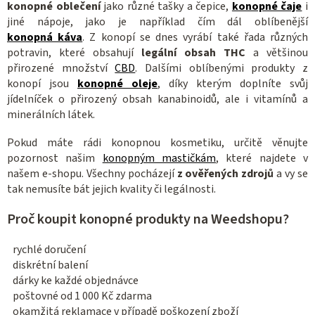
konopné oblečení
jako různé tašky a čepice,
konopné čaje
i
p
jiné nápoje, jako je například čím dál oblíbenější
r
konopná káva
. Z konopí se dnes vyrábí také řada různých
v
potravin, které obsahují
legální obsah THC
a většinou
k
přirozené množství
CBD
. Dalšími oblíbenými produkty z
y
konopí jsou
konopné oleje
, díky kterým doplníte svůj
v
jídelníček o přirozený obsah kanabinoidů, ale i vitamínů a
ý
minerálních látek.
p
Pokud máte rádi konopnou kosmetiku, určitě věnujte
i
pozornost našim
konopným mastičkám
, které najdete v
s
našem e-shopu. Všechny pocházejí
z ověřených zdrojů
a vy se
u
tak nemusíte bát jejich kvality či legálnosti.
Proč koupit konopné produkty na Weedshopu?
rychlé doručení
diskrétní balení
dárky ke každé objednávce
poštovné od 1 000 Kč zdarma
okamžitá reklamace v případě poškození zboží