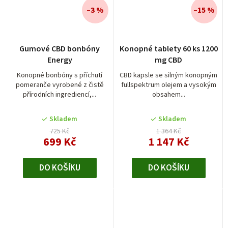
–3 %
–15 %
Gumové CBD bonbóny
Konopné tablety 60 ks 1200
Energy
mg CBD
Konopné bonbóny s příchutí
CBD kapsle se silným konopným
pomeranče vyrobené z čistě
fullspektrum olejem a vysokým
přírodních ingrediencí,...
obsahem...
Skladem
Skladem
725 Kč
1 364 Kč
699 Kč
1 147 Kč
DO KOŠÍKU
DO KOŠÍKU