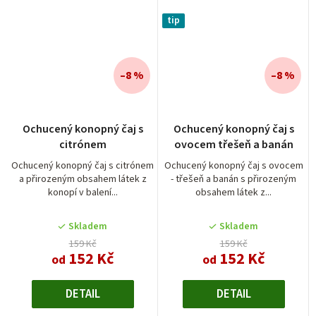
tip
–8 %
–8 %
Průměrné
Průměrné
Ochucený konopný čaj s
Ochucený konopný čaj s
hodnocení
hodnocení
citrónem
ovocem třešeň a banán
produktu
produktu
je
je
Ochucený konopný čaj s citrónem
Ochucený konopný čaj s ovocem
a přirozeným obsahem látek z
- třešeň a banán s přirozeným
5,0
5,0
konopí v balení...
obsahem látek z...
z
z
5
5
Skladem
Skladem
hvězdiček.
hvězdiček.
159 Kč
159 Kč
152 Kč
152 Kč
od
od
DETAIL
DETAIL