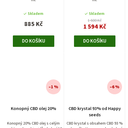
Skladem
Skladem
1 600 Kč
885 Kč
1 594 Kč
DO KOŠÍKU
DO KOŠÍKU
–1 %
–6 %
Průměrné
Konopný CBD olej 20%
CBD krystal 93% od Happy
hodnocení
seeds
produktu
je
Konopný 20% CBD olej s celým
CBD krystal s obsahem CBD 93 %