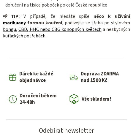
doručení na tisíce poboček po celé České republice
🌱
TIP:
V případě, že hledáte spíše
něco k užívání
marihuany
formou kouření
, podívejte se třeba po stylovém
bongu
,
CBD, HHC nebo CBG konopných květech
a nezbytných
kuřáckých potřebách
.
Dárek ke každé
Doprava ZDARMA
objednávce
nad 1500 Kč
Doručení během
Vše skladem!
24-48h
Odebírat newsletter