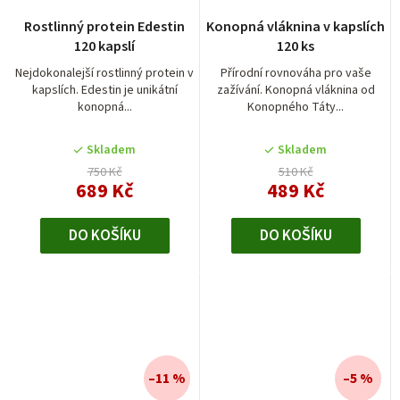
Rostlinný protein Edestin
Konopná vláknina v kapslích
120 kapslí
120 ks
Nejdokonalejší rostlinný protein v
Přírodní rovnováha pro vaše
kapslích. Edestin je unikátní
zažívání. Konopná vláknina od
konopná...
Konopného Táty...
Skladem
Skladem
750 Kč
510 Kč
689 Kč
489 Kč
DO KOŠÍKU
DO KOŠÍKU
–11 %
–5 %