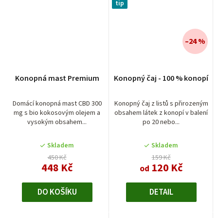
tip
–24 %
Konopná mast Premium
Konopný čaj - 100 % konopí
Domácí konopná mast CBD 300
Konopný čaj z listů s přirozeným
mg s bio kokosovým olejem a
obsahem látek z konopí v balení
vysokým obsahem...
po 20 nebo...
Skladem
Skladem
450 Kč
159 Kč
448 Kč
120 Kč
od
DO KOŠÍKU
DETAIL