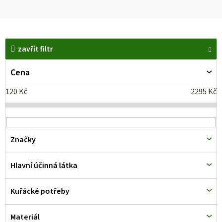
V
zavřít filtr
ý
p
Cena
i
120
Kč
2295
Kč
s
p
r
Značky
o
d
Hlavní účinná látka
u
k
Kuřácké potřeby
t
Materiál