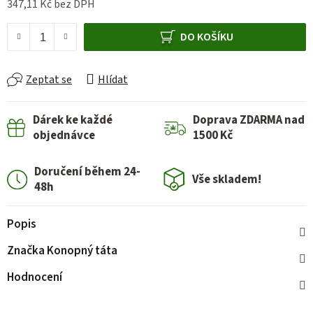
347,11 Kč bez DPH
Měrná cena:
DO KOŠÍKU
Zeptat se
Hlídat
Dárek ke každé
Doprava ZDARMA nad
objednávce
1500 Kč
Doručení během 24-
Vše skladem!
48h
Popis
Značka
Konopný táta
Hodnocení