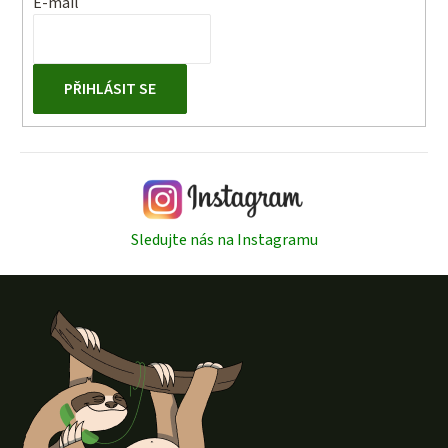
E-mail
PŘIHLÁSIT SE
Sledujte nás na Instagramu
Z
á
p
a
t
í