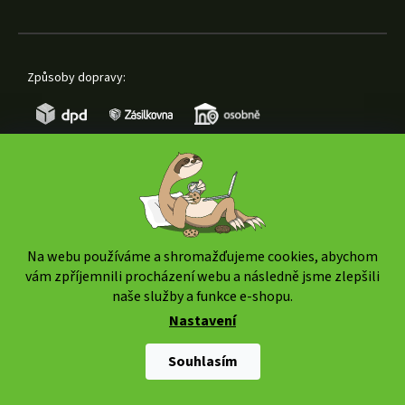
Způsoby dopravy:
Způsoby platby:
Na webu používáme a shromažďujeme cookies, abychom
vám zpříjemnili procházení webu a následně jsme zlepšili
naše služby a funkce e-shopu.
Nastavení
Copyright 2026
www.weedshop.cz
. Všechna práva
vyhrazena.
Upravit nastavení cookies
Souhlasím
Shoptet Premium
|
mime digital