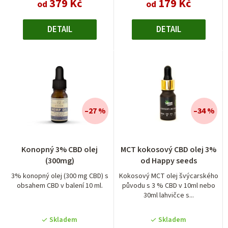
379 Kč
179 Kč
od
od
DETAIL
DETAIL
–27 %
–34 %
Konopný 3% CBD olej
MCT kokosový CBD olej 3%
(300mg)
od Happy seeds
3% konopný olej (300 mg CBD) s
Kokosový MCT olej švýcarského
obsahem CBD v balení 10 ml.
původu s 3 % CBD v 10ml nebo
30ml lahvičce s...
Skladem
Skladem