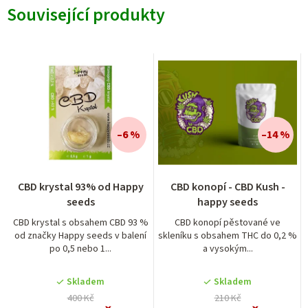
Související produkty
–6 %
–14 %
CBD krystal 93% od Happy
CBD konopí - CBD Kush -
seeds
happy seeds
CBD krystal s obsahem CBD 93 %
CBD konopí pěstované ve
od značky Happy seeds v balení
skleníku s obsahem THC do 0,2 %
po 0,5 nebo 1...
a vysokým...
Skladem
Skladem
400 Kč
210 Kč