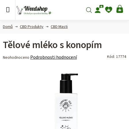
Přejít
na
Hledat
NÁ
obsah
KO
Domů
CBD Produkty
CBD Masti
Tělové mléko s konopím
Průměrné
Kód:
17774
Podrobnosti hodnocení
Neohodnoceno
hodnocení
produktu
je
0,0
z 5
hvězdiček.