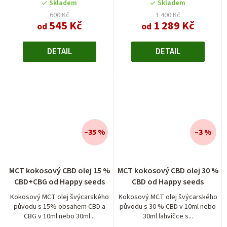
Skladem
Skladem
600 Kč
1 400 Kč
545 Kč
1 289 Kč
od
od
DETAIL
DETAIL
–35 %
–3 %
MCT kokosový CBD olej 15 %
MCT kokosový CBD olej 30 %
CBD+CBG od Happy seeds
CBD od Happy seeds
Kokosový MCT olej švýcarského
Kokosový MCT olej švýcarského
původu s 15% obsahem CBD a
původu s 30 % CBD v 10ml nebo
CBG v 10ml nebo 30ml...
30ml lahvičce s...