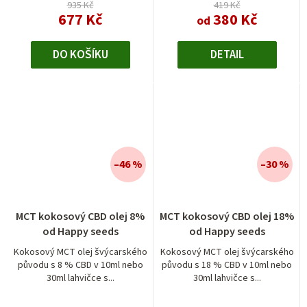
935 Kč
419 Kč
677 Kč
380 Kč
od
DO KOŠÍKU
DETAIL
–46 %
–30 %
MCT kokosový CBD olej 8%
MCT kokosový CBD olej 18%
od Happy seeds
od Happy seeds
Kokosový MCT olej švýcarského
Kokosový MCT olej švýcarského
původu s 8 % CBD v 10ml nebo
původu s 18 % CBD v 10ml nebo
30ml lahvičce s...
30ml lahvičce s...