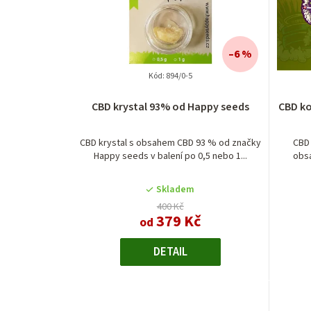
–6 %
Kód:
894/0-5
CBD krystal 93% od Happy seeds
CBD ko
CBD krystal s obsahem CBD 93 % od značky
CBD 
Happy seeds v balení po 0,5 nebo 1...
obsa
Skladem
400 Kč
379 Kč
od
DETAIL