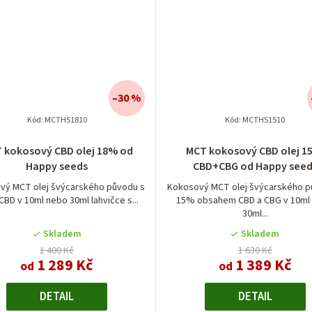
–30 %
Kód:
MCTHS1810
Kód:
MCTHS1510
 kokosový CBD olej 18% od
MCT kokosový CBD olej 1
Happy seeds
CBD+CBG od Happy seed
vý MCT olej švýcarského původu s
Kokosový MCT olej švýcarského p
CBD v 10ml nebo 30ml lahvičce s...
15% obsahem CBD a CBG v 10ml
30ml...
Skladem
Skladem
1 400 Kč
1 630 Kč
1 289 Kč
1 389 Kč
od
od
DETAIL
DETAIL