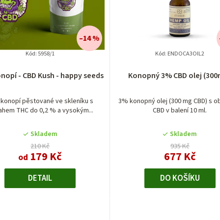
–14 %
Kód:
5958/1
Kód:
ENDOCA3OIL2
nopí - CBD Kush - happy seeds
Konopný 3% CBD olej (300
konopí pěstované ve skleníku s
3% konopný olej (300 mg CBD) s 
hem THC do 0,2 % a vysokým...
CBD v balení 10 ml.
Skladem
Skladem
210 Kč
935 Kč
179 Kč
677 Kč
od
DETAIL
DO KOŠÍKU