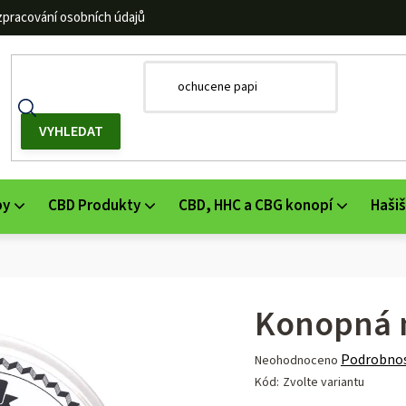
zpracování osobních údajů
by
CBD Produkty
CBD, HHC a CBG konopí
Hašiš
Konopná 
Průměrné
Podrobnos
Neohodnoceno
hodnocení
Kód:
Zvolte variantu
produktu