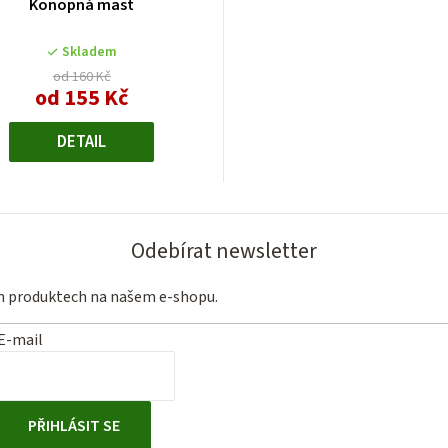
Konopná mast
Skladem
od 160 Kč
od 155 Kč
Měrná
cena:
DETAIL
Odebírat newsletter
ch produktech na našem e-shopu.
E-mail
PŘIHLÁSIT SE