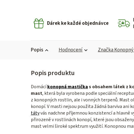
Dárek ke každé objednávce
Popis
Hodnocení
Značka
Konopný 
Domácí
konopná mastička
s obsahem látek z k
mast
, která byla vyrobena podle speciální receptu
z konopných rostlin, ale i vonných terpenů. Mast o
konopí. V masti nejsou použita žádná barviva ani 
táty
vás nadchne příjemnou konzistencí a hlavně v
přirozeně v rostlinách konopí, které jsou obsaženy
mast velmi široké spektrum využití. Konopnou ma