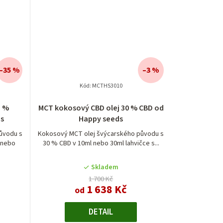
–35 %
–3 %
Kód:
MCTHS3010
5 %
MCT kokosový CBD olej 30 % CBD od
s
Happy seeds
ůvodu s
Kokosový MCT olej švýcarského původu s
 nebo
30 % CBD v 10ml nebo 30ml lahvičce s...
Skladem
1 700 Kč
1 638 Kč
od
DETAIL