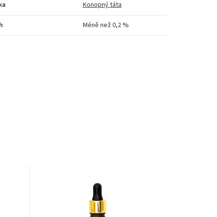
ka
Konopný táta
h
Méně než 0,2 %