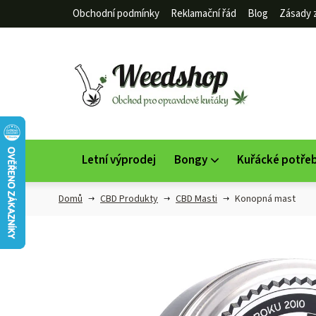
Přejít
Obchodní podmínky
Reklamační řád
Blog
Zásady 
na
obsah
Letní výprodej
Bongy
Kuřácké potře
Domů
CBD Produkty
CBD Masti
Konopná mast