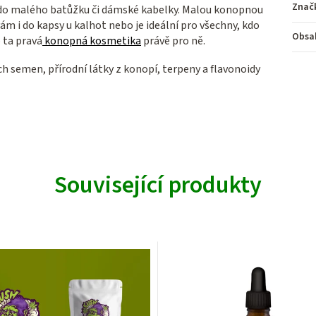
Znač
, do malého batůžku či dámské kabelky. Malou konopnou
ám i do kapsy u kalhot nebo je ideální pro všechny, kdo
Obsa
 ta pravá
konopná kosmetika
právě pro ně.
ch semen, přírodní látky z konopí, terpeny a flavonoidy
Související produkty