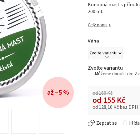
je
Konopná mast s přírodn
0,0
200 ml.
z 5
hvězdiček.
Celý popis
Váha
Zvolte variantu
Zvo
až –5 %
od 160 Kč
od
155 Kč
od
128,10 Kč
bez DPH
Měrná cena:
Zeptat se
Hlída