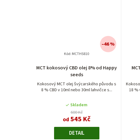
–46 %
Kód:
MCTHS810
MCT kokosový CBD olej 8% od Happy
MCT
seeds
Kokosový MCT olej švýcarského původu s
Kokoso
8 % CBD v 10ml nebo 30ml lahvičce s...
18 % 
Skladem
600 Kč
545 Kč
od
DETAIL