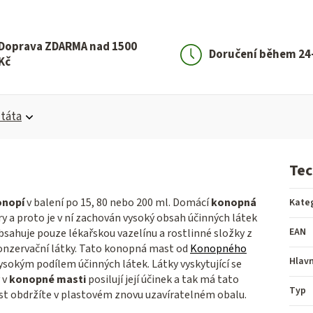
Doprava ZDARMA nad 1500
Doručení během 24
Kč
táta
Tec
onopí
v balení po 15, 80 nebo 200 ml. Domácí
konopná
Kate
ry a proto je v ní zachován vysoký obsah účinných látek
EAN
bsahuje pouze lékařskou vazelínu a rostlinné složky z
konzervační látky. Tato konopná mast od
Konopného
Hlavn
ysokým podílem účinných látek.
Látky vyskytující se
 v
konopné masti
posilují její účinek a tak má tato
Typ
st obdržíte v plastovém znovu uzavíratelném obalu.