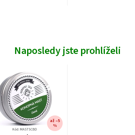
Naposledy jste prohlíželi
až –5
%
Kód: MASTSCBD