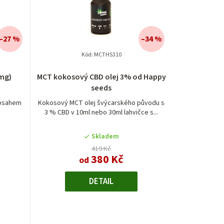
–27 %
–34 %
Kód:
MCTHS310
mg)
MCT kokosový CBD olej 3% od Happy
seeds
obsahem
Kokosový MCT olej švýcarského původu s
3 % CBD v 10ml nebo 30ml lahvičce s...
Skladem
419 Kč
380 Kč
od
DETAIL