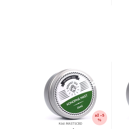
až –5
%
Kód: MASTSCBD