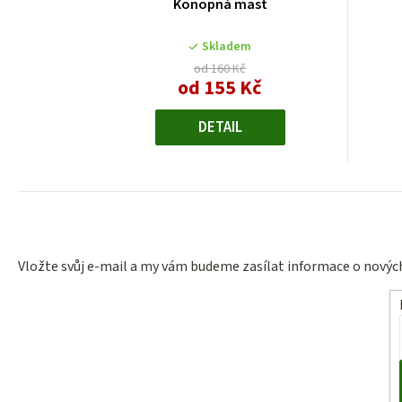
Konopná mast
Skladem
od 160 Kč
od 155 Kč
Měrná
cena:
DETAIL
Vložte svůj e-mail a my vám budeme zasílat informace o nový