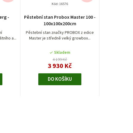
Kód:
16576
erg -
Pěstební stan Probox Master 100 -
100x100x200cm
ní
Pěstební stan značky PROBOX z edice
tního a...
Master je středně velký growbox...
Skladem
4 199 Kč
3 930 Kč
DO KOŠÍKU