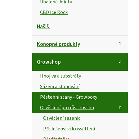
Ubalené Jointy
CBD Ice Rock
Hašiš
Konopné produkty
Growshop
Hnojiva a substráty
Sázení a klonování
Pěstební stany - Growboxy
Osvětlení pro růst rostlin
Osvětlení sazenic
Příslušenství k osvětlení