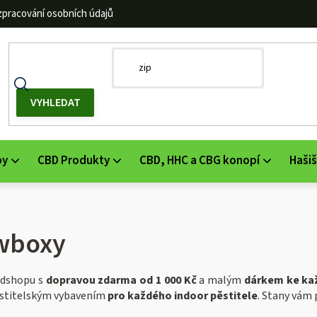
zpracování osobních údajů
by
CBD Produkty
CBD, HHC a CBG konopí
Hašiš
owboxy
edshopu s
dopravou zdarma od 1 000 Kč
a malým
dárkem ke ka
stitelským vybavením
pro každého indoor pěstitele
. Stany vám 