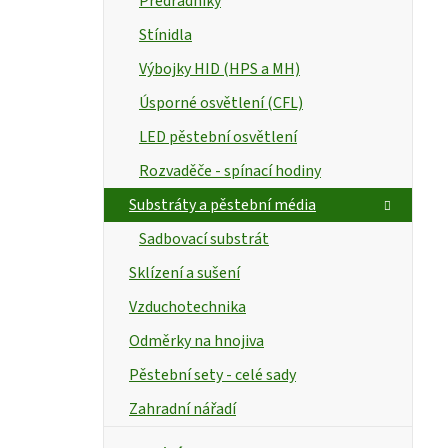
Předřadníky
Stínidla
Výbojky HID (HPS a MH)
Úsporné osvětlení (CFL)
LED pěstební osvětlení
Rozvaděče - spínací hodiny
Substráty a pěstební média
Sadbovací substrát
Sklízení a sušení
Vzduchotechnika
Odměrky na hnojiva
Pěstební sety - celé sady
Zahradní nářadí