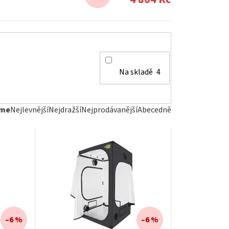
Na skladě
4
eme
Nejlevnější
Nejdražší
Nejprodávanější
Abecedně
–6 %
–6 %