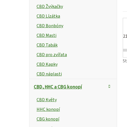
p
CBD Žvýkačky
a
CBD Lízátka
n
t
CBD Bonbóny
CBD Masti
e
2
CBD Tabák
l
CBD pro zvířata
S
CBD Kapky
CBD náplasti
CBD, HHC a CBG konopí
CBD Květy
HHC konopí
CBG konopí