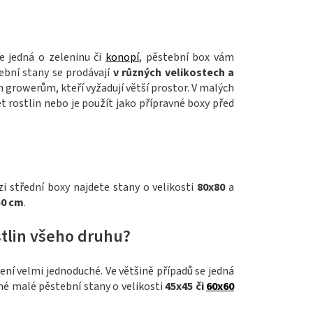
e jedná o zeleninu či
konopí
, pěstební box vám
ební stany se prodávají
v různých velikostech a
m growerům, kteří vyžadují větší prostor. V malých
t rostlin nebo je použít jako přípravné boxy před
zi střední boxy najdete stany o velikosti
80x80
a
50 cm
.
stlin všeho druhu?
ení velmi jednoduché. Ve většině případů se jedná
ené malé pěstební stany o velikosti
45x45 či
60x60