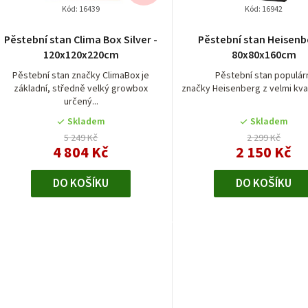
p
Kód:
16439
Kód:
16942
r
Pěstební stan Clima Box Silver -
Pěstební stan Heisenb
120x120x220cm
80x80x160cm
o
Pěstební stan značky ClimaBox je
Pěstební stan populár
d
základní, středně velký growbox
značky Heisenberg z velmi kvali
určený...
u
Skladem
Skladem
k
5 249 Kč
2 299 Kč
4 804 Kč
2 150 Kč
t
DO KOŠÍKU
DO KOŠÍKU
ů