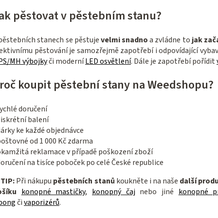
s
ak pěstovat v pěstebním stanu?
u
pěstebních stanech se pěstuje
velmi snadno
a zvládne to
jak zač
ektivnímu pěstování je samozřejmě zapotřebí i odpovídající vybav
PS/MH výbojky
či moderní
LED osvětlení
. Dále je zapotřebí pořídit
roč koupit pěstební stany na Weedshopu?
ychlé doručení
iskrétní balení
dárky ke každé objednávce
poštovné od 1 000 Kč zdarma
okamžitá reklamace v případě poškození zboží
oručení na tisíce poboček po celé České republice

TIP:
Při nákupu
pěstebních stanů
koukněte i na naše
další prod
ošíku
konopné mastičky
,
konopný čaj
nebo jiné
konopné p
bong
či
vaporizérů
.