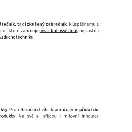
átečník
, tak i
zkušený zahradník
. K úspěšnému a
ení, které zahrnuje
pěstební osvětlení
, nejčastěji
vzduchotechniku
.
ukty
. Pro relaxační chvíle doporučujeme
přidat do
rodukty
. Na své si přijdou i milovní inhalace