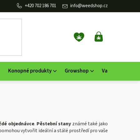
702 186 701
info
@
weedshop.cz
NÁKUPNÍ
KOŠÍK
Konopné produkty
Growshop
Vaporizéry
K
ždé objednávce
.
Pěstební stany
známé také jako
pomohou vytvořit ideální a stálé prostředí pro vaše