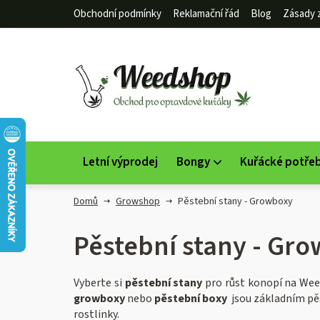
Přejít
Obchodní podmínky
Reklamační řád
Blog
Zásady 
na
obsah
Letní výprodej
Bongy
Kuřácké potře
Domů
Growshop
Pěstební stany - Growboxy
Pěstební stany - Gr
Vyberte si
pěstební stany
pro růst konopí na We
growboxy
nebo
pěstební boxy
jsou základním pě
rostlinky.