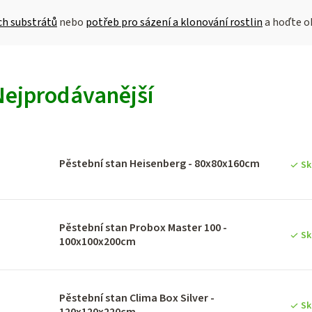
ch substrátů
nebo
potřeb pro sázení a klonování rostlin
a hoďte o
V
Nejprodávanější
ý
p
Pěstební stan Heisenberg - 80x80x160cm
Sk
p
Pěstební stan Probox Master 100 -
Sk
100x100x200cm
o
d
Pěstební stan Clima Box Silver -
Sk