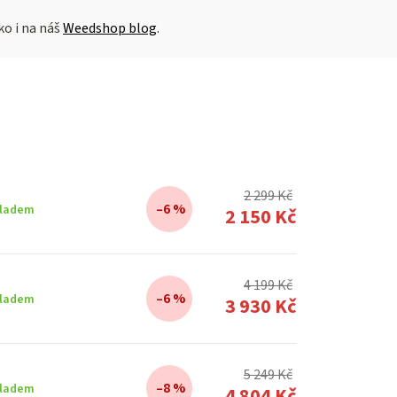
ko i
na náš
Weedshop blog
.
2 299 Kč
–6 %
ladem
2 150 Kč
4 199 Kč
–6 %
ladem
3 930 Kč
5 249 Kč
–8 %
ladem
4 804 Kč