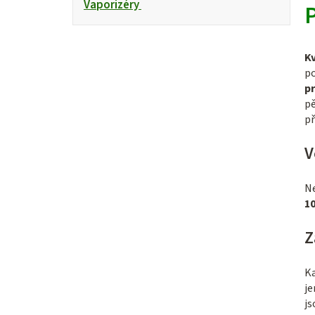
Vaporizéry
P
K
p
p
pě
p
V
Ne
1
Z
Ka
je
js