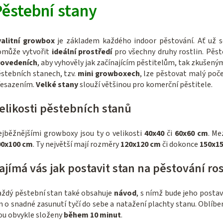
v
ěstební stany
l
á
valitní growbox
je základem každého indoor pěstování. Ať už s
d
omůže vytvořit
ideální prostředí
pro všechny druhy rostlin. Pěst
a
rovedeních
, aby vyhověly jak začínajícím pěstitelům, tak zkušený
c
stebních stanech, tzv.
mini growboxech
, lze pěstovat malý poče
řesazením.
Velké stany
slouží většinou pro komerční pěstitele.
í
p
elikosti pěstebních stanů
r
v
jběžnějšími growboxy jsou ty o velikosti
40x40
či
60x60 cm
. Me
k
00x100 cm
. Ty největší mají rozměry
120x120 cm
či dokonce
150x1
y
ajímá vás jak postavit stan na pěstování ro
v
ý
ždý pěstební stan také obsahuje
návod
, s nímž bude jeho postav
p
n o snadné zasunutí tyčí do sebe a natažení plachty stanu. Oblíb
i
ou obvykle složeny
během 10 minut
.