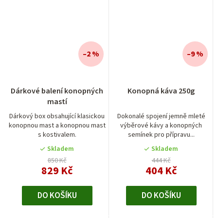
–2 %
–9 %
Dárkové balení konopných
Konopná káva 250g
mastí
Dárkový box obsahující klasickou
Dokonalé spojení jemně mleté
konopnou mast a konopnou mast
výběrové kávy a konopných
s kostivalem.
semínek pro přípravu...
Skladem
Skladem
850 Kč
444 Kč
829 Kč
404 Kč
DO KOŠÍKU
DO KOŠÍKU