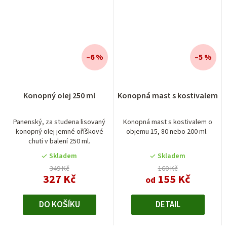
–6 %
–5 %
Konopný olej 250 ml
Konopná mast s kostivalem
Panenský, za studena lisovaný
Konopná mast s kostivalem o
konopný olej jemné oříškové
objemu 15, 80 nebo 200 ml.
chuti v balení 250 ml.
Skladem
Skladem
349 Kč
160 Kč
327 Kč
155 Kč
od
DO KOŠÍKU
DETAIL