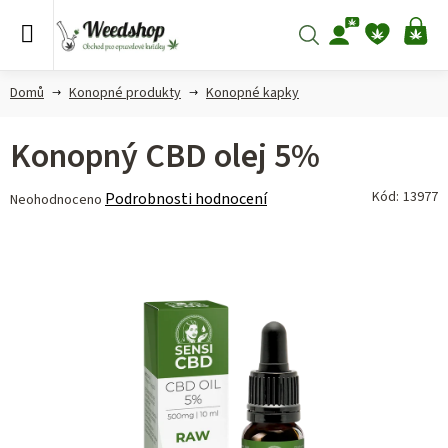
Přejít
na
Hledat
NÁ
obsah
KO
Domů
Konopné produkty
Konopné kapky
Konopný CBD olej 5%
Průměrné
Kód:
13977
Podrobnosti hodnocení
Neohodnoceno
hodnocení
produktu
je
0,0
z 5
hvězdiček.