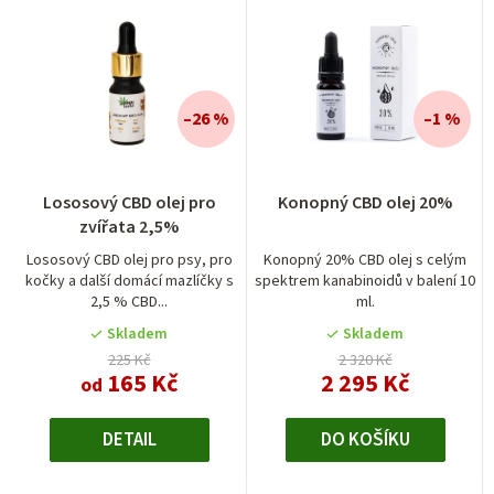
–26 %
–1 %
Průměrné
Lososový CBD olej pro
Konopný CBD olej 20%
hodnocení
zvířata 2,5%
produktu
je
Lososový CBD olej pro psy, pro
Konopný 20% CBD olej s celým
kočky a další domácí mazlíčky s
spektrem kanabinoidů v balení 10
5,0
2,5 % CBD...
ml.
z
5
Skladem
Skladem
hvězdiček.
225 Kč
2 320 Kč
165 Kč
2 295 Kč
od
DETAIL
DO KOŠÍKU