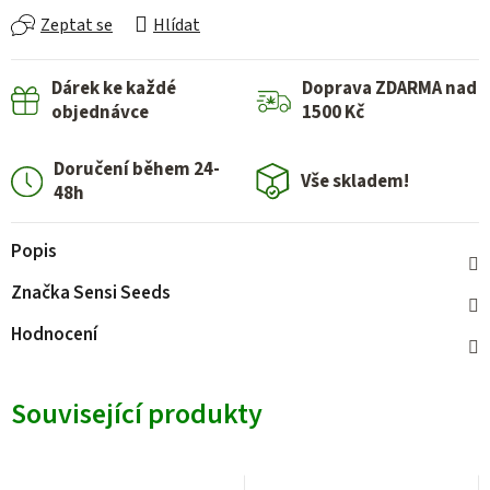
Zeptat se
Hlídat
Dárek ke každé
Doprava ZDARMA nad
objednávce
1500 Kč
Doručení během 24-
Vše skladem!
48h
Popis
Značka
Sensi Seeds
Hodnocení
Související produkty