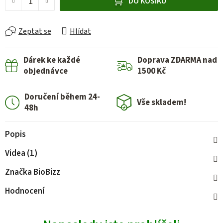
DO KOŠÍKU
Zeptat se
Hlídat
Dárek ke každé
Doprava ZDARMA nad
objednávce
1500 Kč
Doručení během 24-
Vše skladem!
48h
Popis
Videa (1)
Značka
BioBizz
Hodnocení