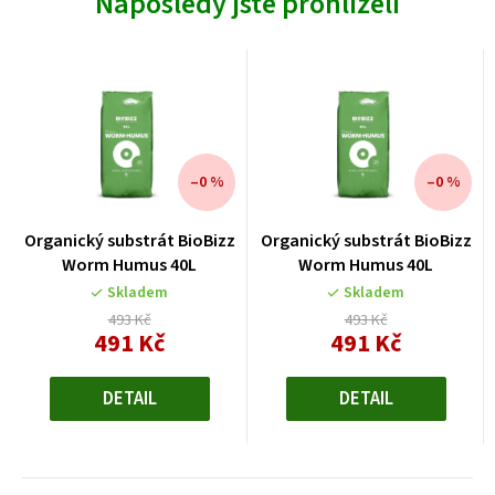
Naposledy jste prohlíželi
–0 %
–0 %
Organický substrát BioBizz
Organický substrát BioBizz
Worm Humus 40L
Worm Humus 40L
Skladem
Skladem
493 Kč
493 Kč
491 Kč
491 Kč
Měrná
Měrná
cena:
cena:
DETAIL
DETAIL