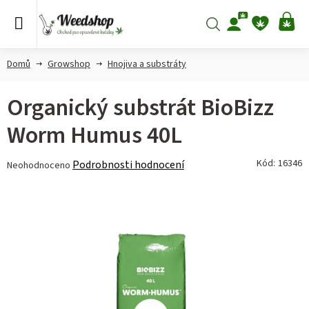
Přejít
na
Hledat
NÁ
obsah
KO
Domů
Growshop
Hnojiva a substráty
Organický substrát BioBizz
Worm Humus 40L
Průměrné
Kód:
16346
Podrobnosti hodnocení
Neohodnoceno
hodnocení
produktu
je
0,0
z 5
hvězdiček.