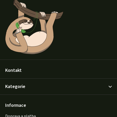
á
p
a
t
í
Kontakt
Kategorie
Informace
Doprava a platba