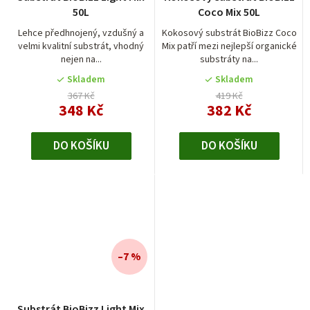
50L
Coco Mix 50L
Lehce předhnojený, vzdušný a
Kokosový substrát BioBizz Coco
velmi kvalitní substrát, vhodný
Mix patří mezi nejlepší organické
nejen na...
substráty na...
Skladem
Skladem
367 Kč
419 Kč
348 Kč
382 Kč
DO KOŠÍKU
DO KOŠÍKU
–7 %
Substrát BioBizz Light Mix