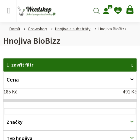
Přejít
na
Hledat
NÁ
obsah
KO
Domů
Growshop
Hnojiva a substráty
Hnojiva BioBizz
Hnojiva BioBizz
V
zavřít filtr
ý
p
Cena
i
185
Kč
491
Kč
s
p
r
Značky
o
d
Typ hnojiva