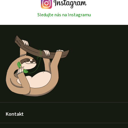
Sledujte nás na Instagramu
Z
á
p
a
t
í
Kontakt