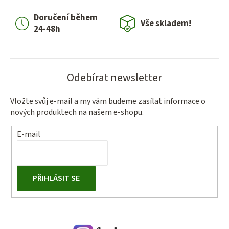
í
Doručení během
p
Vše skladem!
24-48h
r
v
k
y
Odebírat newsletter
v
ý
Vložte svůj e-mail a my vám budeme zasílat informace o
p
nových produktech na našem e-shopu.
i
s
E-mail
u
PŘIHLÁSIT SE