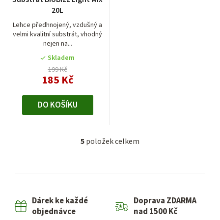
20L
Lehce předhnojený, vzdušný a
velmi kvalitní substrát, vhodný
nejen na...
Skladem
199 Kč
185 Kč
DO KOŠÍKU
5
položek celkem
O
v
l
á
d
Dárek ke každé
Doprava ZDARMA
a
objednávce
nad 1500 Kč
c