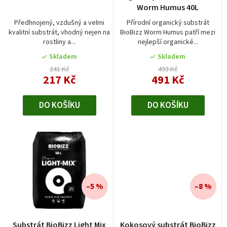
o
Worm Humus 40L
d
Předhnojený, vzdušný a velmi
Přírodní organický substrát
kvalitní substrát, vhodný nejen na
BioBizz Worm Humus patří mezi
u
rostliny a...
nejlepší organické...
k
Skladem
Skladem
t
241 Kč
493 Kč
217 Kč
491 Kč
ů
DO KOŠÍKU
DO KOŠÍKU
–5 %
–8 %
Substrát BioBizz Light Mix
Kokosový substrát BioBizz