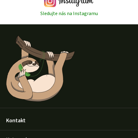
Sledujte nás na Instagramu
Z
á
p
a
t
í
Kontakt