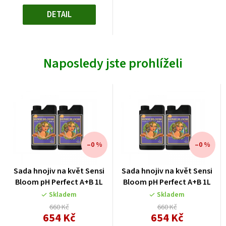
DETAIL
Naposledy jste prohlíželi
–0 %
–0 %
Sada hnojiv na květ Sensi
Sada hnojiv na květ Sensi
Bloom pH Perfect A+B 1L
Bloom pH Perfect A+B 1L
Skladem
Skladem
660 Kč
660 Kč
654 Kč
654 Kč
Měrná
Měrná
cena:
cena: