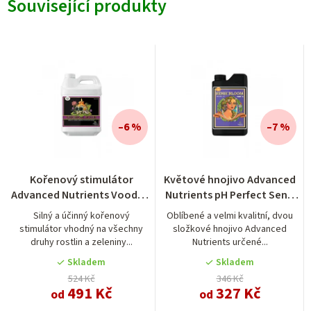
Související produkty
–6 %
–7 %
Průměrné
Kořenový stimulátor
Květové hnojivo Advanced
hodnocení
Advanced Nutrients Voodoo
Nutrients pH Perfect Sensi
produktu
Juice
Bloom A
je
Silný a účinný kořenový
Oblíbené a velmi kvalitní, dvou
stimulátor vhodný na všechny
složkové hnojivo Advanced
5,0
druhy rostlin a zeleniny...
Nutrients určené...
z
5
Skladem
Skladem
hvězdiček.
524 Kč
346 Kč
491 Kč
327 Kč
od
od