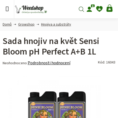
Přejít
na
Hledat
NÁ
obsah
KO
Domů
Growshop
Hnojiva a substráty
Sada hnojiv na květ Sensi
Bloom pH Perfect A+B 1L
Průměrné
Kód:
16043
Podrobnosti hodnocení
Neohodnoceno
hodnocení
produktu
je
0,0
z 5
hvězdiček.