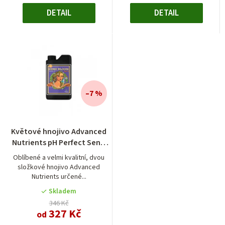
DETAIL
DETAIL
–7 %
Květové hnojivo Advanced
Nutrients pH Perfect Sensi
Bloom B
Oblíbené a velmi kvalitní, dvou
složkové hnojivo Advanced
Nutrients určené...
Skladem
346 Kč
327 Kč
od