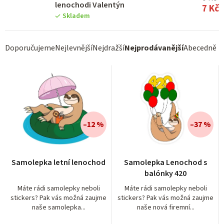
lenochodi Valentýn
7 Kč
Skladem
Ř
Doporučujeme
Nejlevnější
Nejdražší
Nejprodávanější
Abecedně
a
z
e
n
í
–12 %
–37 %
p
r
Samolepka letní lenochod
Samolepka Lenochod s
o
balónky 420
d
Máte rádi samolepky neboli
Máte rádi samolepky neboli
stickers? Pak vás možná zaujme
stickers? Pak vás možná zaujme
u
naše samolepka...
naše nová firemní...
k