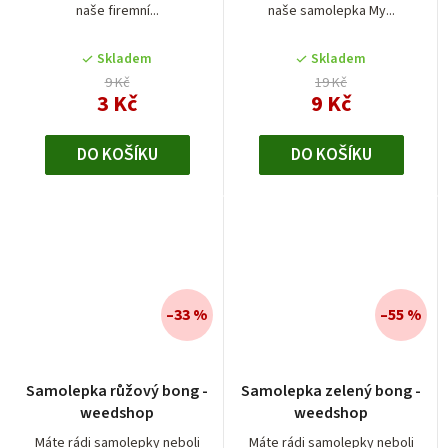
naše firemní...
naše samolepka My...
Skladem
Skladem
9 Kč
19 Kč
3 Kč
9 Kč
DO KOŠÍKU
DO KOŠÍKU
–33 %
–55 %
Samolepka růžový bong -
Samolepka zelený bong -
weedshop
weedshop
Máte rádi samolepky neboli
Máte rádi samolepky neboli