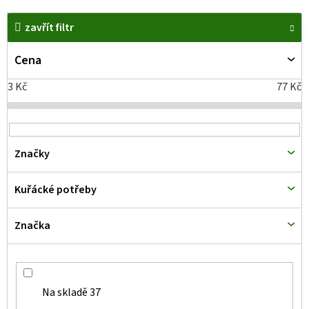
V
zavřít filtr
ý
p
Cena
i
3
Kč
77
Kč
s
p
r
Značky
o
d
Kuřácké potřeby
u
k
Značka
t
ů
Na skladě
37