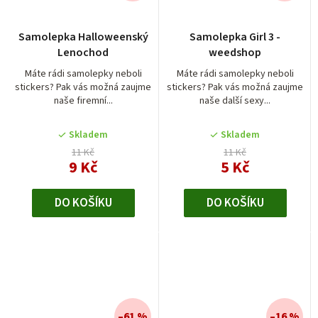
Samolepka Halloweenský
Samolepka Girl 3 -
Lenochod
weedshop
Máte rádi samolepky neboli
Máte rádi samolepky neboli
stickers? Pak vás možná zaujme
stickers? Pak vás možná zaujme
naše firemní...
naše další sexy...
Skladem
Skladem
11 Kč
11 Kč
9 Kč
5 Kč
DO KOŠÍKU
DO KOŠÍKU
–61 %
–16 %