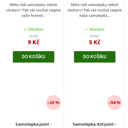
Máte rádi samolepky neboli
Máte rádi samolepky neboli
stickers? Pak vás možná zaujme
stickers? Pak vás možná zaujme
naše firemní...
naše samolepka...
Skladem
Skladem
11 Kč
13 Kč
9 Kč
5 Kč
DO KOŠÍKU
DO KOŠÍKU
–15 %
–54 %
Samolepka joint -
Samolepka 420 joint -