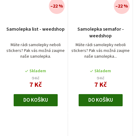
–22 %
–22 %
Průměrné
Samolepka list - weedshop
Samolepka semafor -
hodnocení
weedshop
produktu
je
Máte rádi samolepky neboli
Máte rádi samolepky neboli
stickers? Pak vás možná zaujme
stickers? Pak vás možná zaujme
5,0
naše samolepka.
naše samolepka...
z
5
Skladem
Skladem
hvězdiček.
9 Kč
9 Kč
7 Kč
7 Kč
DO KOŠÍKU
DO KOŠÍKU