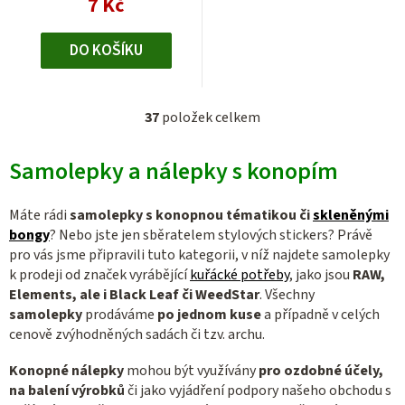
7 Kč
DO KOŠÍKU
37
položek celkem
O
v
Samolepky a nálepky s konopím
l
á
d
Máte rádi
samolepky s konopnou tématikou či
skleněnými
a
bongy
? Nebo jste jen sběratelem stylových stickers? Právě
c
pro vás jsme připravili tuto kategorii, v níž najdete samolepky
k prodeji od značek vyrábějící
kuřácké potřeby
, jako jsou
RAW,
í
Elements, ale i Black Leaf či WeedStar
. Všechny
p
samolepky
prodáváme
po jednom kuse
a případně v celých
r
cenově zvýhodněných sadách či tzv. archu.
v
k
Konopné nálepky
mohou být využívány
pro ozdobné účely,
y
na balení výrobků
či jako vyjádření podpory našeho obchodu s