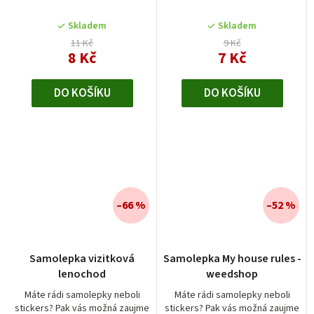
Skladem
Skladem
11 Kč
9 Kč
8 Kč
7 Kč
DO KOŠÍKU
DO KOŠÍKU
–66 %
–52 %
Samolepka vizitková
Samolepka My house rules -
lenochod
weedshop
Máte rádi samolepky neboli
Máte rádi samolepky neboli
stickers? Pak vás možná zaujme
stickers? Pak vás možná zaujme