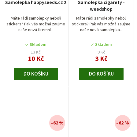
Samolepka happyseeds.cz 2
Samolepka cigarety -
weedshop
Máte rádi samolepky neboli
Máte rádi samolepky neboli
stickers? Pak vás možná zaujme
stickers? Pak vás možná zaujme
naše nová firemní...
naše nová samolepka...
Skladem
Skladem
13 Kč
9 Kč
10 Kč
3 Kč
DO KOŠÍKU
DO KOŠÍKU
–62 %
–62 %