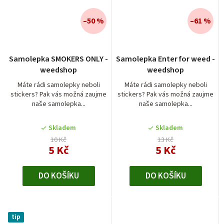
–50 %
–61 %
Průměrné
Samolepka SMOKERS ONLY -
Samolepka Enter for weed -
hodnocení
weedshop
weedshop
produktu
je
Máte rádi samolepky neboli
Máte rádi samolepky neboli
stickers? Pak vás možná zaujme
stickers? Pak vás možná zaujme
5,0
naše samolepka...
naše samolepka...
z
5
Skladem
Skladem
hvězdiček.
10 Kč
13 Kč
5 Kč
5 Kč
DO KOŠÍKU
DO KOŠÍKU
tip