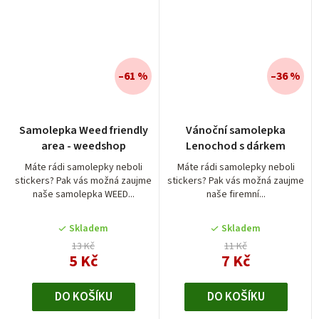
–61 %
–36 %
Průměrné
Samolepka Weed friendly
Vánoční samolepka
hodnocení
area - weedshop
Lenochod s dárkem
produktu
je
Máte rádi samolepky neboli
Máte rádi samolepky neboli
stickers? Pak vás možná zaujme
stickers? Pak vás možná zaujme
5,0
naše samolepka WEED...
naše firemní...
z
5
Skladem
Skladem
hvězdiček.
13 Kč
11 Kč
5 Kč
7 Kč
DO KOŠÍKU
DO KOŠÍKU