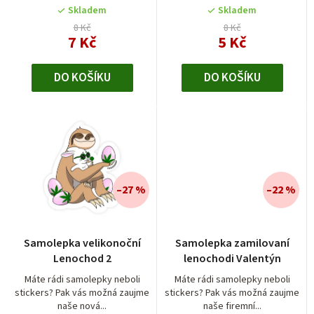
t
Skladem
Skladem
8 Kč
8 Kč
ů
7 Kč
5 Kč
DO KOŠÍKU
DO KOŠÍKU
–27 %
–22 %
Samolepka velikonoční
Samolepka zamilovaní
Lenochod 2
lenochodi Valentýn
Máte rádi samolepky neboli
Máte rádi samolepky neboli
stickers? Pak vás možná zaujme
stickers? Pak vás možná zaujme
naše nová...
naše firemní...