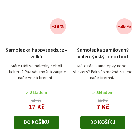
–19 %
–36 %
Průměrné
Průměrné
Samolepka happyseeds.cz -
Samolepka zamilovaný
hodnocení
hodnocení
velká
valentýnský Lenochod
produktu
produktu
je
je
Máte rádi samolepky neboli
Máte rádi samolepky neboli
stickers? Pak vás možná zaujme
stickers? Pak vás možná zaujme
5,0
5,0
naše velká firemní...
naše firemní...
z
z
5
5
Skladem
Skladem
hvězdiček.
hvězdiček.
21 Kč
11 Kč
17 Kč
7 Kč
DO KOŠÍKU
DO KOŠÍKU