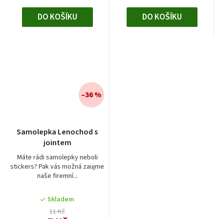
DO KOŠÍKU
DO KOŠÍKU
–36 %
Průměrné
Samolepka Lenochod s
hodnocení
jointem
produktu
je
Máte rádi samolepky neboli
stickers? Pak vás možná zaujme
5,0
naše firemní...
z
5
Skladem
hvězdiček.
11 Kč