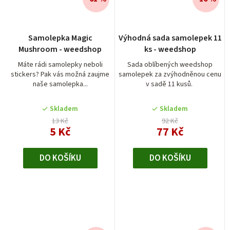
Průměrné
Samolepka Magic
Výhodná sada samolepek 11
hodnocení
Mushroom - weedshop
ks - weedshop
produktu
je
Máte rádi samolepky neboli
Sada oblíbených weedshop
stickers? Pak vás možná zaujme
samolepek za zvýhodněnou cenu
5,0
naše samolepka...
v sadě 11 kusů.
z
5
Skladem
Skladem
hvězdiček.
13 Kč
92 Kč
5 Kč
77 Kč
DO KOŠÍKU
DO KOŠÍKU