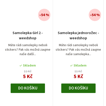
–54 %
–54 %
Průměrné
Průměrné
Samolepka Girl 2 -
Samolepka jednorožec -
hodnocení
hodnocení
weedshop
weedshop
produktu
produktu
je
je
Máte rádi samolepky neboli
Máte rádi samolepky neboli
stickers? Pak vás možná zaujme
stickers? Pak vás možná zaujme
5,0
5,0
naše další...
naše samolepka...
z
z
5
5
Skladem
Skladem
hvězdiček.
hvězdiček.
11 Kč
11 Kč
5 Kč
5 Kč
DO KOŠÍKU
DO KOŠÍKU