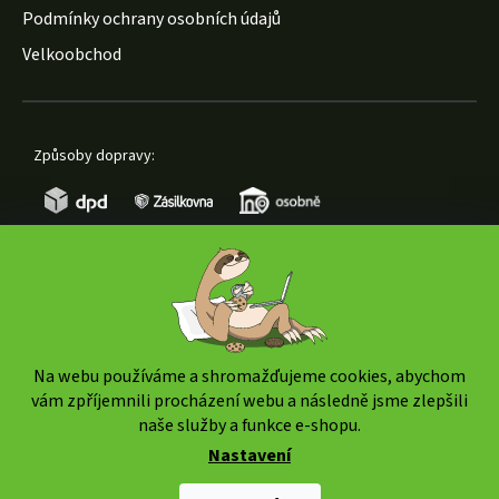
Podmínky ochrany osobních údajů
Velkoobchod
Způsoby dopravy:
Způsoby platby:
Na webu používáme a shromažďujeme cookies, abychom
vám zpříjemnili procházení webu a následně jsme zlepšili
naše služby a funkce e-shopu.
Nastavení
Copyright 2026
www.weedshop.cz
. Všechna práva
vyhrazena.
Upravit nastavení cookies