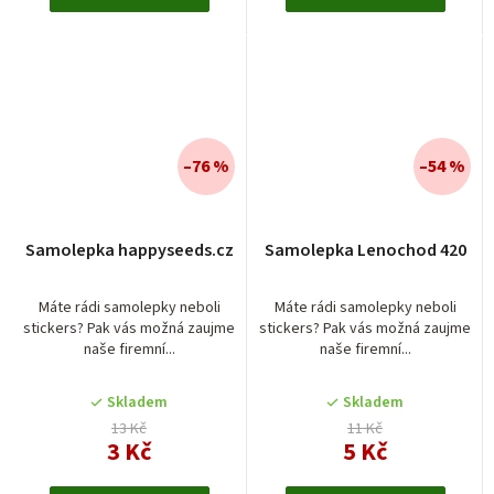
–76 %
–54 %
Průměrné
Průměrné
Samolepka happyseeds.cz
Samolepka Lenochod 420
hodnocení
hodnocení
produktu
produktu
je
je
Máte rádi samolepky neboli
Máte rádi samolepky neboli
stickers? Pak vás možná zaujme
stickers? Pak vás možná zaujme
5,0
5,0
naše firemní...
naše firemní...
z
z
5
5
Skladem
Skladem
hvězdiček.
hvězdiček.
13 Kč
11 Kč
3 Kč
5 Kč