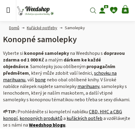
Přejít
na
Hledat
NÁ
obsah
KO
Domů
Kuřácké potřeby
Samolepky
Konopné samolepky
Vyberte si
konopné samolepky
na Weedshopu s
dopravou
zdarma od 1 000 Kč
a malým
dárkem ke každé
objednávce
.
Samolepky jsou oblíbeným
propagačním
předmětem
, který může zdobit vaší lednici,
schovku na
marihuanu
, váš
bong
nebo obal oblíbené knihy. V široké
nabídce nálepek najdete samolepky
marihuany
, samolepky s
lenochodem, který je naším maskotem, a další vtipné
samolepky s konopnou tématikou nebo třeba se sexy dívkami.
🌱
TIP:
Prohlédněte si kompletní nabídku
CBD, HHC a CBG
konopí
,
konopných produktů
a
kuřáckých potřeb
a vzdělávejte
se s námi na
Weedshop blogu
.