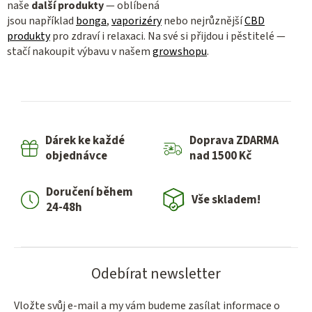
naše
další produkty
— oblíbená
jsou například
bonga
,
vaporizéry
nebo nejrůznější
CBD
produkty
pro zdraví i relaxaci. Na své si přijdou i pěstitelé —
stačí nakoupit výbavu v našem
growshopu
.
Dárek ke každé
Doprava ZDARMA
objednávce
nad 1500 Kč
Doručení během
Vše skladem!
24-48h
Odebírat newsletter
Vložte svůj e-mail a my vám budeme zasílat informace o