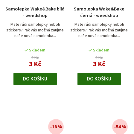
Samolepka Wake&Bake bílá
Samolepka Wake&Bake
- weedshop
černá - weedshop
Máte rádi samolepky neboli
Máte rádi samolepky neboli
stickers? Pak vás možná zaujme
stickers? Pak vás možná zaujme
naše nová samolepka...
naše nová samolepka...
Skladem
Skladem
8 Kč
8 Kč
3 Kč
3 Kč
DO KOŠÍKU
DO KOŠÍKU
–18 %
–54 %