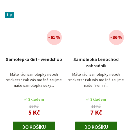
tip
–61 %
–36 %
Průměrné
Průměrné
Samolepka Girl - weedshop
Samolepka Lenochod
hodnocení
hodnocení
zahradník
produktu
produktu
je
je
Máte rádi samolepky neboli
Máte rádi samolepky neboli
stickers? Pak vás možná zaujme
stickers? Pak vás možná zaujme
5,0
5,0
naše samolepka sexy...
naše firemní...
z
z
5
5
Skladem
Skladem
hvězdiček.
hvězdiček.
13 Kč
11 Kč
5 Kč
7 Kč
DO KOŠÍKU
DO KOŠÍKU