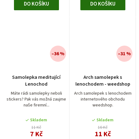
DO KOŠÍKU
DO KOŠÍKU
–36 %
–31 %
Průměrné
Průměrné
Samolepka meditující
Arch samolepek s
hodnocení
hodnocení
Lenochod
lenochodem - weedshop
produktu
produktu
je
je
Máte rádi samolepky neboli
Arch samolepek s lenochodem
stickers? Pak vás možná zaujme
internetového obchodu
5,0
5,0
naše firemní...
weedshop.
z
z
5
5
Skladem
Skladem
hvězdiček.
hvězdiček.
11 Kč
16 Kč
7 Kč
11 Kč