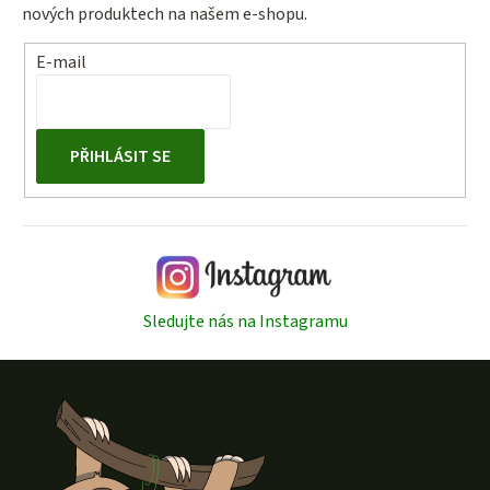
nových produktech na našem e-shopu.
E-mail
PŘIHLÁSIT SE
Sledujte nás na Instagramu
Z
á
p
a