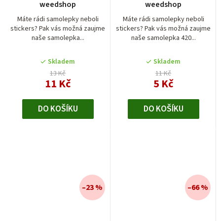
weedshop
weedshop
Máte rádi samolepky neboli
Máte rádi samolepky neboli
stickers? Pak vás možná zaujme
stickers? Pak vás možná zaujme
naše samolepka...
naše samolepka 420...
Skladem
Skladem
13 Kč
11 Kč
11 Kč
5 Kč
DO KOŠÍKU
DO KOŠÍKU
–23 %
–66 %