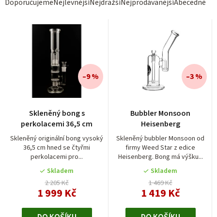
Ř
Doporučujeme
Nejlevnější
Nejdražší
Nejprodávanější
Abecedně
a
z
e
n
í
–9 %
–3 %
p
r
Průměrné
Skleněný bong s
Bubbler Monsoon
hodnocení
o
perkolacemi 36,5 cm
Heisenberg
produktu
d
je
Skleněný originální bong vysoký
Skleněný bubbler Monsoon od
36,5 cm hned se čtyřmi
firmy Weed Star z edice
4,0
u
perkolacemi pro...
Heisenberg. Bong má výšku...
z
k
5
Skladem
Skladem
t
hvězdiček.
2 205 Kč
1 469 Kč
1 999 Kč
1 419 Kč
ů