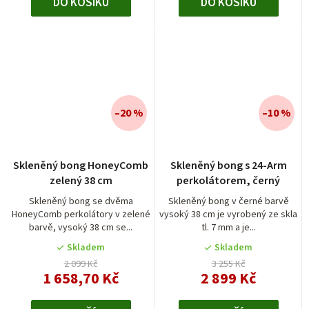
DO KOŠÍKU
DO KOŠÍKU
–20 %
–10 %
Skleněný bong HoneyComb
Skleněný bong s 24-Arm
zelený 38 cm
perkolátorem, černý
Skleněný bong se dvěma
Skleněný bong v černé barvě
HoneyComb perkolátory v zelené
vysoký 38 cm je vyrobený ze skla
barvě, vysoký 38 cm se...
tl. 7 mm a je...
Skladem
Skladem
2 099 Kč
3 255 Kč
1 658,70 Kč
2 899 Kč