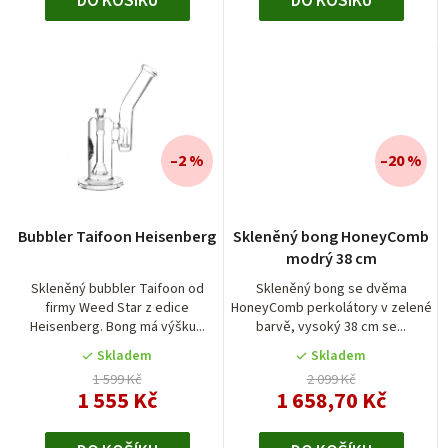
DO KOŠÍKU
DO KOŠÍKU
–2 %
–20 %
Bubbler Taifoon Heisenberg
Skleněný bong HoneyComb
modrý 38 cm
Skleněný bubbler Taifoon od
Skleněný bong se dvěma
firmy Weed Star z edice
HoneyComb perkolátory v zelené
Heisenberg. Bong má výšku...
barvě, vysoký 38 cm se...
Skladem
Skladem
1 599 Kč
2 099 Kč
1 555 Kč
1 658,70 Kč