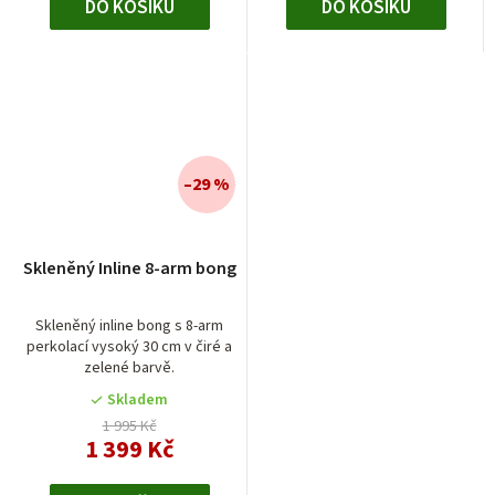
DO KOŠÍKU
DO KOŠÍKU
–29 %
Průměrné
Skleněný Inline 8-arm bong
hodnocení
produktu
je
Skleněný inline bong s 8-arm
perkolací vysoký 30 cm v čiré a
5,0
zelené barvě.
z
5
Skladem
hvězdiček.
1 995 Kč
1 399 Kč