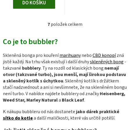
DO KOŠÍKU
7
položek celkem
O
v
Co je to bubbler?
l
á
d
Skleněná bonga pro kouření
marihuany
nebo
CBD konopí
zná
a
jistě každý. Na trhu však existují i další druhy
skleněných bong
-
c
takzvané
bubblery
. Ty na rozdíl od klasických bong
nemají
otvor (takzvané turbo), jsou menší, mají širokou podstavu
í
a skleněný kotlík s úchytkou
. Skleněný kotlík s držátkem
p
stačí nadzvednout a ani si nevšimnete, že na skleněném bongu
r
není turbo. V nabídce najdete bubblery od značky
Heisenberg,
v
Weed Star, Marley Natural
a
Black Leaf
.
k
y
K nákupu bubbleru od nás dostanete
jako dárek praktické
v
sítko do kotle
a další maličkosti, které vás určitě potěší.
ý