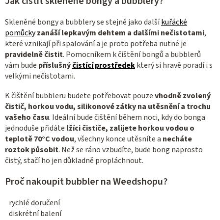
Jak čistit skleněné bongy a bubblery?
p
i
Skleněné bongy a bubblery se stejně jako další
kuřácké
s
pomůcky
zanáší lepkavým dehtem a dalšími nečistotami
,
u
které vznikají při spalování a je proto potřeba nutné je
pravidelně čistit
. Pomocníkem k čištění bongů a bubblerů
vám bude
příslušný
čistící prostředek
který si hravě poradí i s
velkými nečistotami.
K čištění bubbleru budete potřebovat pouze
vhodně
zvolený
čistič, horkou vodu, silikonové zátky na utěsnění a trochu
vašeho času
. Ideální bude čištění během noci, kdy do bonga
jednoduše přidáte
lžíci čističe, zalijete horkou vodou o
teplotě 70°C vodou
, všechny konce utěsníte a
necháte
roztok působit
. Než se ráno vzbudíte, bude bong naprosto
čistý, stačí ho jen důkladně propláchnout.
Proč nakoupit bubbler na Weedshopu?
rychlé doručení
diskrétní balení