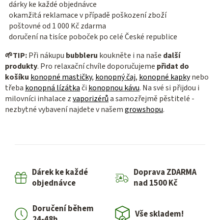
dárky ke každé objednávce
okamžitá reklamace v případě poškození zboží
poštovné od 1 000 Kč zdarma
doručení na tisíce poboček po celé České republice
🌱
TIP:
Při nákupu
bubbleru
koukněte i na naše
další
produkty
. Pro relaxační chvíle doporučujeme
přidat do
košíku
konopné mastičky
,
konopný čaj
,
konopné kapky
nebo
třeba
konopná lízátka
či
konopnou kávu
. Na své si přijdou i
milovníci inhalace z
vaporizérů
a samozřejmě pěstitelé -
nezbytné vybavení najdete v našem
growshopu
.
Dárek ke každé
Doprava ZDARMA
objednávce
nad 1500 Kč
Doručení během
Vše skladem!
24-48h