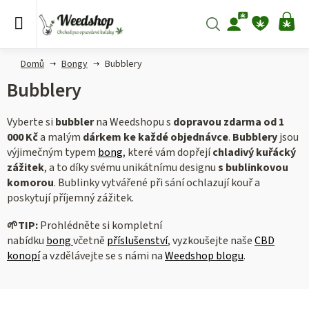
Přejít
na
Hledat
NÁ
obsah
KO
Domů
Bongy
Bubblery
Bubblery
Vyberte si
bubbler
na Weedshopu s
dopravou zdarma od 1
000 Kč
a malým
dárkem ke každé objednávce
.
Bubblery
jsou
výjimečným typem
bong
, které vám dopřejí
chladivý kuřácký
zážitek
, a to díky svému unikátnímu designu
s bublinkovou
komorou
. Bublinky vytvářené při sání ochlazují kouř a
poskytují příjemný zážitek.
🌱
TIP:
Prohlédněte si kompletní
nabídku
bong
včetně
příslušenství
, vyzkoušejte naše
CBD
konopí
a vzdělávejte se s námi na
Weedshop blogu
.