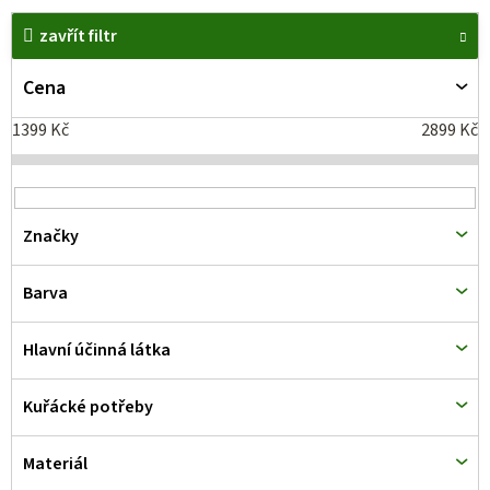
V
zavřít filtr
ý
p
Cena
i
1399
Kč
2899
Kč
s
p
r
Značky
o
d
Barva
u
k
Hlavní účinná látka
t
Kuřácké potřeby
ů
Materiál