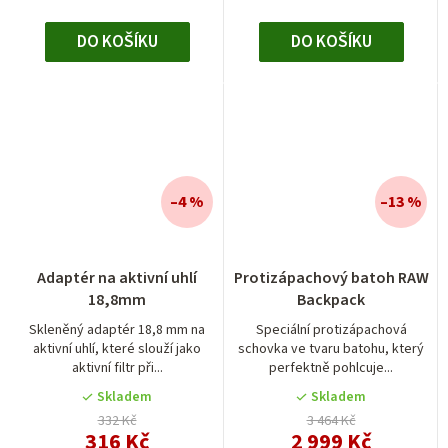
DO KOŠÍKU
DO KOŠÍKU
–4 %
–13 %
Adaptér na aktivní uhlí
Protizápachový batoh RAW
18,8mm
Backpack
Skleněný adaptér 18,8 mm na
Speciální protizápachová
aktivní uhlí, které slouží jako
schovka ve tvaru batohu, který
aktivní filtr při...
perfektně pohlcuje...
Skladem
Skladem
332 Kč
3 464 Kč
316 Kč
2 999 Kč