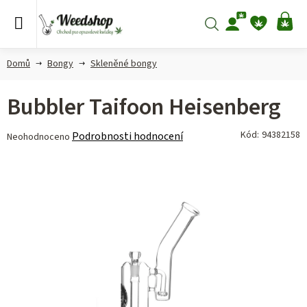
Přejít
na
Hledat
NÁ
obsah
KO
Domů
Bongy
Skleněné bongy
Bubbler Taifoon Heisenberg
Průměrné
Kód:
94382158
Podrobnosti hodnocení
Neohodnoceno
hodnocení
produktu
je
0,0
z 5
hvězdiček.