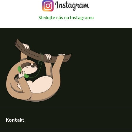
Sledujte nás na Instagramu
Z
á
p
a
t
í
Kontakt