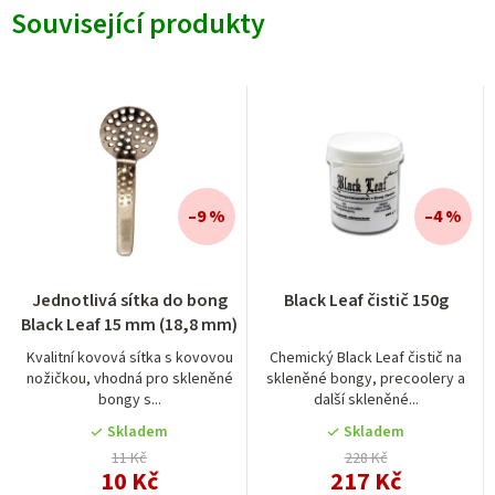
Související produkty
–9 %
–4 %
Jednotlivá sítka do bong
Black Leaf čistič 150g
Black Leaf 15 mm (18,8 mm)
Kvalitní kovová sítka s kovovou
Chemický Black Leaf čistič na
nožičkou, vhodná pro skleněné
skleněné bongy, precoolery a
bongy s...
další skleněné...
Skladem
Skladem
11 Kč
228 Kč
10 Kč
217 Kč