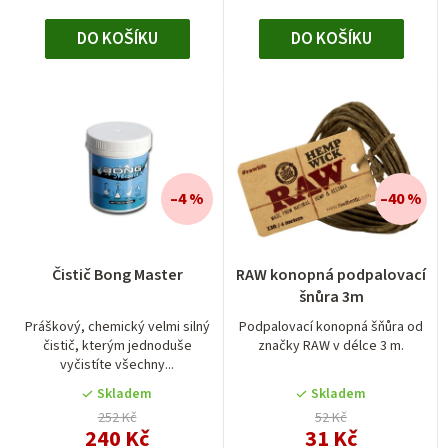
DO KOŠÍKU
DO KOŠÍKU
–4 %
–40 %
Průměrné
Čistič Bong Master
RAW konopná podpalovací
hodnocení
šnůra 3m
produktu
je
Práškový, chemický velmi silný
Podpalovací konopná šňůra od
čistič, kterým jednoduše
značky RAW v délce 3 m.
4,0
vyčistíte všechny...
z
5
Skladem
Skladem
hvězdiček.
252 Kč
52 Kč
240 Kč
31 Kč