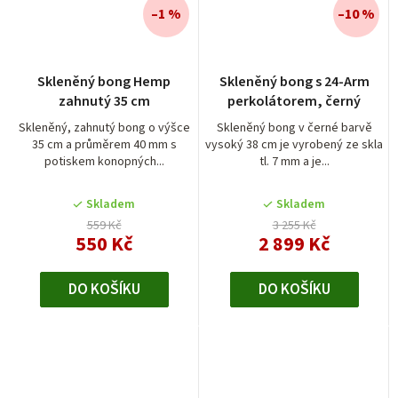
–1 %
–10 %
Skleněný bong Hemp
Skleněný bong s 24-Arm
zahnutý 35 cm
perkolátorem, černý
Skleněný, zahnutý bong o výšce
Skleněný bong v černé barvě
35 cm a průměrem 40 mm s
vysoký 38 cm je vyrobený ze skla
potiskem konopných...
tl. 7 mm a je...
Skladem
Skladem
559 Kč
3 255 Kč
550 Kč
2 899 Kč
DO KOŠÍKU
DO KOŠÍKU