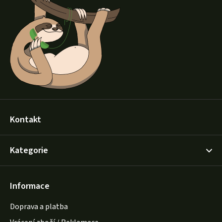
p
a
t
í
Kontakt
Kategorie
Informace
Doprava a platba