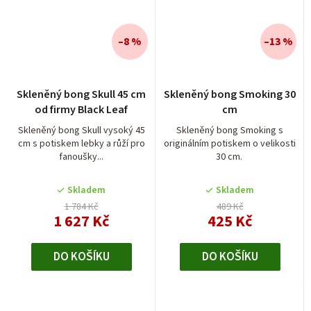
–8 %
–13 %
Průměrné
Skleněný bong Skull 45 cm
Skleněný bong Smoking 30
hodnocení
od firmy Black Leaf
cm
produktu
je
Skleněný bong Skull vysoký 45
Skleněný bong Smoking s
cm s potiskem lebky a růží pro
originálním potiskem o velikosti
5,0
fanoušky...
30 cm.
z
5
Skladem
Skladem
hvězdiček.
1 784 Kč
489 Kč
1 627 Kč
425 Kč
DO KOŠÍKU
DO KOŠÍKU