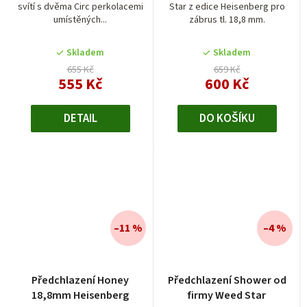
svítí s dvěma Circ perkolacemi
Star z edice Heisenberg pro
umístěných...
zábrus tl. 18,8 mm.
Skladem
Skladem
655 Kč
659 Kč
555 Kč
600 Kč
DETAIL
DO KOŠÍKU
–11 %
–4 %
Předchlazení Honey
Předchlazení Shower od
18,8mm Heisenberg
firmy Weed Star