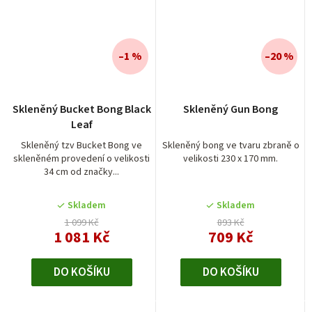
–1 %
–20 %
Skleněný Bucket Bong Black
Skleněný Gun Bong
Leaf
Skleněný tzv Bucket Bong ve
Skleněný bong ve tvaru zbraně o
skleněném provedení o velikosti
velikosti 230 x 170 mm.
34 cm od značky...
Skladem
Skladem
1 099 Kč
893 Kč
1 081 Kč
709 Kč
DO KOŠÍKU
DO KOŠÍKU