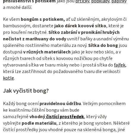
p
příslušenství s potiskem
jako jsou
drtičky
,
podklady
,
papírky
a mnohé další.
i
s
Ke všem
bongům s potiskem,
ať už skleněným, akrylovým či
u
bambusovým, dostanete
jako dárek kovové sítko
, které je
pro kouření nezbytné.
Sítko zabrání v pronikání hrubých
nečistot z marihuany do vody
uvnitř baňky a usnadní výměnu
spáleného rostlinného materiálu za nový.
Sítka do bong
jsou
dostupná
v různých materiálech
jako je kov nebo sklo, a v
různých tvarech od sítek s kovovou nožičkou po chytře
vytvarovaná sítka ve tvaru misky nebo i prostá sítka do
fajfek
,
která lze zastřihnout do požadovaného tvaru dle velikosti
kotle
.
Jak vyčistit bong?
Každý bong ocení
pravidelnou údržbu
.
Velkým pomocníkem
ke kvalitnímu čištění bongu vám bude
samozřejmě
vhodný
čistící prostředek
, který vždy
vybírejte
podle materiálu
, z kterého je bong vyroben. Některé
čistící prostředky jsou vhodné pouze na skleněná bonga, jiné