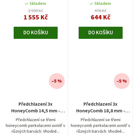
Skladem
Skladem
1 599 Kč
676 Kč
1 555 Kč
644 Kč
DO KOŠÍKU
DO KOŠÍKU
–5 %
–5 %
Průměrné
Předchlazení 3x
Předchlazení 3x
hodnocení
HoneyComb 14,5 mm -
HoneyComb 18,8 mm -
produktu
různé barvy
různé barvy
je
Předchlazení se třemi
Předchlazení se třemi
honeycomb perkolacemi uvnitř v
honeycomb perkolacemi uvnitř v
4,7
různých barvách. Vhodné...
různých barvách. Vhodné...
z