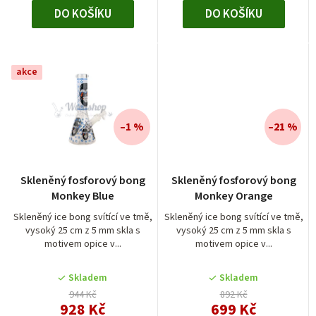
DO KOŠÍKU
DO KOŠÍKU
akce
–1 %
–21 %
Průměrné
Skleněný fosforový bong
Skleněný fosforový bong
hodnocení
Monkey Blue
Monkey Orange
produktu
je
Skleněný ice bong svítící ve tmě,
Skleněný ice bong svítící ve tmě,
vysoký 25 cm z 5 mm skla s
vysoký 25 cm z 5 mm skla s
5,0
motivem opice v...
motivem opice v...
z
5
Skladem
Skladem
hvězdiček.
944 Kč
892 Kč
928 Kč
699 Kč