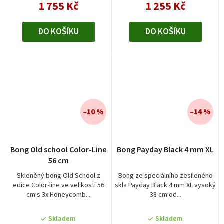
1 755 Kč
1 255 Kč
DO KOŠÍKU
DO KOŠÍKU
–10 %
–14 %
Bong Old school Color-Line
Bong Payday Black 4 mm XL
56 cm
Skleněný bong Old School z
Bong ze speciálního zesíleného
edice Color-line ve velikosti 56
skla Payday Black 4 mm XL vysoký
cm s 3x Honeycomb...
38 cm od...
Skladem
Skladem