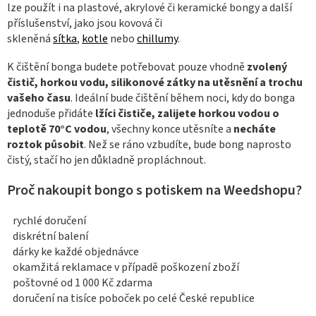
lze použít i na plastové, akrylové či keramické bongy a další
příslušenství, jako jsou kovová či
skleněná
sítka
,
kotle
nebo
chillumy
.
K čištění bonga budete potřebovat pouze vhodně
zvolený
čistič, horkou vodu, silikonové zátky na utěsnění a trochu
vašeho času
. Ideální bude čištění během noci, kdy do bonga
jednoduše přidáte
lžíci čističe, zalijete horkou vodou o
teplotě 70°C vodou
, všechny konce utěsníte a
necháte
roztok působit
. Než se ráno vzbudíte, bude bong naprosto
čistý, stačí ho jen důkladně propláchnout.
Proč nakoupit bongo s potiskem na Weedshopu?
rychlé doručení
diskrétní balení
dárky ke každé objednávce
okamžitá reklamace v případě poškození zboží
poštovné od 1 000 Kč zdarma
doručení na tisíce poboček po celé České republice