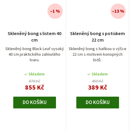
–1 %
–13 %
Průměrné
Skleněný bong s listem 40
Skleněný bong s potiskem
hodnocení
cm
22 cm
produktu
je
Skleněný bong Black Leaf vysoký
Skleněný bong s baňkou o výšce
40 cm praktického zahnutého
22 cm s motivem konopných
5,0
tvaru.
listů.
z
5
Skladem
Skladem
hvězdiček.
870 Kč
450 Kč
855 Kč
389 Kč
DO KOŠÍKU
DO KOŠÍKU