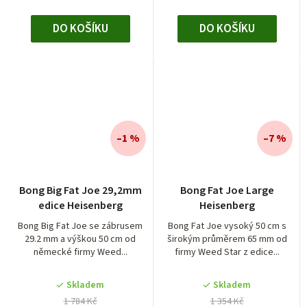
DO KOŠÍKU
DO KOŠÍKU
–1 %
–7 %
Bong Big Fat Joe 29,2mm
Bong Fat Joe Large
edice Heisenberg
Heisenberg
Bong Big Fat Joe se zábrusem
Bong Fat Joe vysoký 50 cm s
29.2 mm a výškou 50 cm od
širokým průměrem 65 mm od
německé firmy Weed...
firmy Weed Star z edice...
Skladem
Skladem
1 784 Kč
1 354 Kč