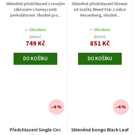
Skleněné předchlazení s rovným
Skleněné předchlazení Shower
zábrusem s honeycomb
od značky Weed Star z edice
perkolátorem. Vhodné pro...
Heisenberg, vhodné...
Skladem
Skladem
849 Kč
893 Kč
749 Kč
851 Kč
DO KOŠÍKU
DO KOŠÍKU
–4 %
–4 %
Předchlazení Single Circ
Skleněné bongo Black Leaf