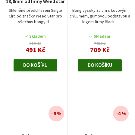
18,8mm od firmy Weed star
Skleněné předchlazení Single
Bong vysoký 35 cm s kovovým
Circ od značky Weed Star pro
chillumem, gumovou podstavou a
všechny bongy tl....
logem firmy Black...
Skladem
Skladem
515 Kč
745 Kč
491 Kč
709 Kč
DO KOŠÍKU
DO KOŠÍKU
–5 %
–4 %