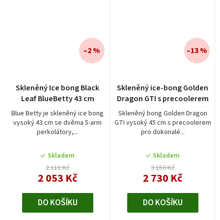
–2 %
–13 %
Skleněný Ice bong Black
Skleněný ice-bong Golden
Leaf BlueBetty 43 cm
Dragon GTI s precoolerem
Blue Betty je skleněný ice bong
Skleněný bong Golden Dragon
vysoký 43 cm se dvěma 5-arm
GTI vysoký 45 cm s precoolerem
perkolátory,...
pro dokonalé...
Skladem
Skladem
2 111 Kč
3 150 Kč
2 053 Kč
2 730 Kč
DO KOŠÍKU
DO KOŠÍKU