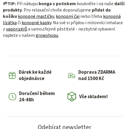
🌱
TIP:
Při nákupu
bonga s potiskem
koukněte i na naše
další
produkty
. Pro relaxační chvíle doporučujeme
přidat do
košíku
konopné mastičky
,
konopný čaj
nebo třeba
konopná
lízátka
či
konopné kapky
. Na své si přijdou i milovníci inhalace
z
vaporizérů
a samozřejmě pěstitelé - nezbytné vybavení
najdete v našem
growshopu
.
Dárek ke každé
Doprava ZDARMA
objednávce
nad 1500 Kč
Doručení během
Vše skladem!
24-48h
Odebírat newsletter