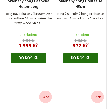
Skleněný bong Bazooka
Skleněný bong Breitseite
Heisenberg
45cm
Bong Bazooka se zábrusem 29.2
Rovný skleněný bong Breitseite
mm a výškou 50 cm od německé
vysoký 45 cm od firmy Black Leaf
firmy Weed Star z...
.
Skladem
Skladem
1 639 Kč
1 021 Kč
1 555 Kč
972 Kč
DO KOŠÍKU
DO KOŠÍKU
–4 %
–3 %