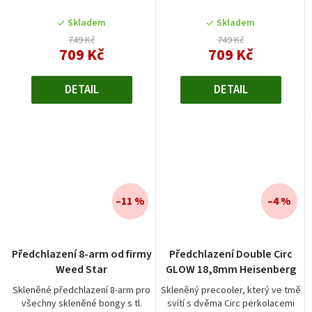
5
Skladem
Skladem
hvězdiček.
749 Kč
749 Kč
709 Kč
709 Kč
DETAIL
DETAIL
–11 %
–4 %
Předchlazení 8-arm od firmy
Předchlazení Double Circ
Weed Star
GLOW 18,8mm Heisenberg
Skleněné předchlazení 8-arm pro
Skleněný precooler, který ve tmě
všechny skleněné bongy s tl.
svítí s dvěma Circ perkolacemi