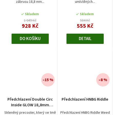
zábrusu 18,8 mm...
umístěných...
Skladem
Skladem
1 049 Kč
584 Kč
928 Kč
555 Kč
DO KOŠÍKU
DETAIL
–15 %
–8 %
Předchlazení Double Circ
Předchlazení HNBG Riddle
Inside GLOW 18,8mm
Heisenberg
Skleněný precooler, který ve tmě
Předchlazení HNBG Riddle Weed