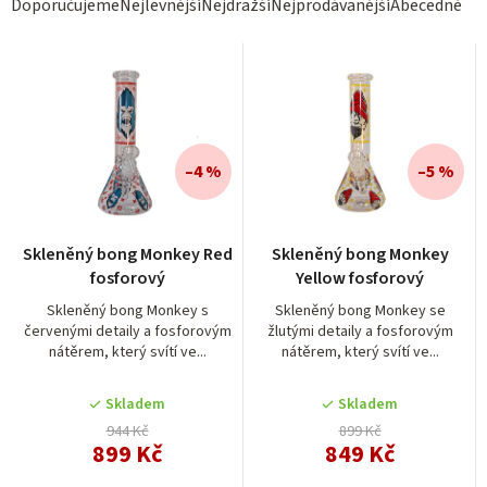
Ř
Doporučujeme
Nejlevnější
Nejdražší
Nejprodávanější
Abecedně
a
z
e
n
í
–4 %
–5 %
p
r
Skleněný bong Monkey Red
Skleněný bong Monkey
o
fosforový
Yellow fosforový
d
Skleněný bong Monkey s
Skleněný bong Monkey se
červenými detaily a fosforovým
žlutými detaily a fosforovým
u
nátěrem, který svítí ve...
nátěrem, který svítí ve...
k
t
Skladem
Skladem
944 Kč
899 Kč
ů
899 Kč
849 Kč