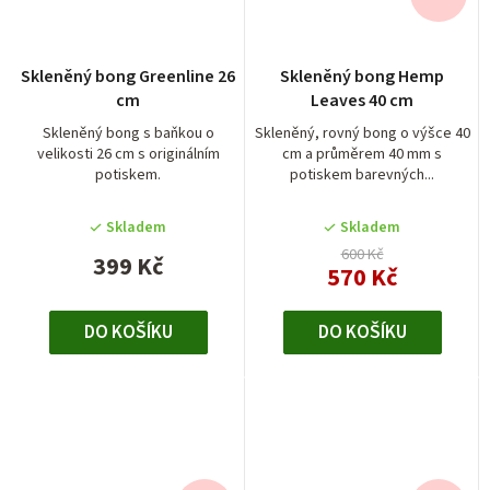
Skleněný bong Greenline 26
Skleněný bong Hemp
cm
Leaves 40 cm
Skleněný bong s baňkou o
Skleněný, rovný bong o výšce 40
velikosti 26 cm s originálním
cm a průměrem 40 mm s
potiskem.
potiskem barevných...
Skladem
Skladem
600 Kč
399 Kč
570 Kč
DO KOŠÍKU
DO KOŠÍKU