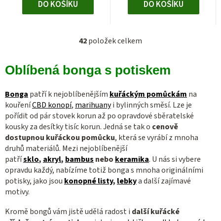
DO KOŠÍKU
DO KOŠÍKU
42
položek celkem
O
v
Oblíbená bonga s potiskem
l
á
d
Bonga
patří k nejoblíbenějším
kuřáckým pomůckám
na
a
kouření
CBD konopí
,
marihuany
i bylinných směsí.
Lze je
c
pořídit od pár stovek korun až po opravdové sběratelské
kousky za desítky tisíc korun. Jedná se tak
o
cenově
í
dostupnou kuřáckou pomůcku
, která se vyrábí z mnoha
p
druhů materiálů. Mezi nejoblíbenější
r
patří
sklo
,
akryl
,
bambus
nebo
keramika
.
U nás si vybere
v
opravdu každý, nabízíme totiž bonga s mnoha originálními
k
potisky, jako jsou
konopné listy
,
lebky
a další zajímavé
y
motivy.
v
ý
Kromě bongů vám jistě udělá radost i
další kuřácké