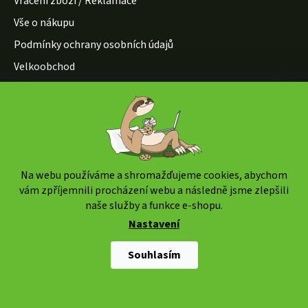
Vrácení zboží / Reklamace
Vše o nákupu
Podmínky ochrany osobních údajů
Velkoobchod
Způsoby dopravy:
Na webu používáme a shromažďujeme cookies, abychom
vám zpříjemnili procházení webu a následně jsme zlepšili
naše služby a funkce e-shopu.
Nastavení
Způsoby platby:
Souhlasím