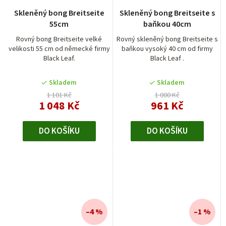
Skleněný bong Breitseite
Skleněný bong Breitseite s
55cm
baňkou 40cm
Rovný bong Breitseite velké
Rovný skleněný bong Breitseite s
velikosti 55 cm od německé firmy
baňkou vysoký 40 cm od firmy
Black Leaf.
Black Leaf .
Skladem
Skladem
1 101 Kč
1 000 Kč
1 048 Kč
961 Kč
DO KOŠÍKU
DO KOŠÍKU
–4 %
–1 %