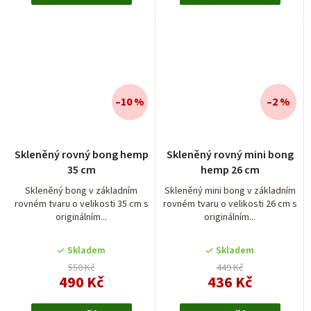
–10 %
–2 %
Průměrné
Skleněný rovný bong hemp
Skleněný rovný mini bong
hodnocení
35 cm
hemp 26 cm
produktu
je
Skleněný bong v základním
Skleněný mini bong v základním
rovném tvaru o velikosti 35 cm s
rovném tvaru o velikosti 26 cm s
5,0
originálním...
originálním...
z
5
Skladem
Skladem
hvězdiček.
550 Kč
449 Kč
490 Kč
436 Kč