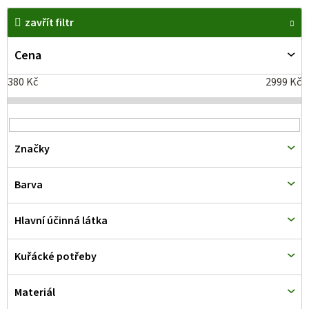
V
zavřít filtr
ý
p
Cena
i
380
Kč
2999
Kč
s
p
r
Značky
o
d
Barva
u
k
Hlavní účinná látka
t
Kuřácké potřeby
ů
Materiál