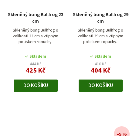
Průměrné
Skleněný bong Bullfrog 23
Skleněný bong Bullfrog 29
hodnocení
cm
cm
produktu
je
Skleněný bong Bullfrog o
Skleněný bong Bullfrog o
velikosti 23 cm s vtipným
velikosti 29 cm s vtipným
4,0
potiskem ropuchy.
potiskem ropuchy.
z
5
Skladem
Skladem
hvězdiček.
444 Kč
410 Kč
425 Kč
404 Kč
DO KOŠÍKU
DO KOŠÍKU
–5 %