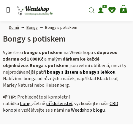
Přejít
na
Hledat
NÁ
obsah
KO
Domů
Bongy
Bongy s potiskem
Bongy s potiskem
Vyberte si
bongo s potiskem
na Weedshopu s
dopravou
zdarma od 1 000 Kč
a malým
dárkem ke každé
objednávce
.
Bonga s potiskem
jsou velmi oblíbená, mezi ty
nejprodávanější patří
bongy s listem
a
bongy s lebkou
.
Nabízíme bonga od různých značek, například Black Leaf,
Marley Natural nebo Heisenberg.
🌱
TIP:
Prohlédněte si kompletní
nabídku
bong
včetně
příslušenství
, vyzkoušejte naše
CBD
konopí
a vzdělávejte se s námi na
Weedshop blogu
.