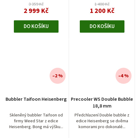
3 359 Kč
1 400 Kč
2 999 Kč
1 200 Kč
DO KOŠÍKU
DO KOŠÍKU
–2 %
–4 %
Bubbler Taifoon Heisenberg
Precooler WS Double Bubble
18,8 mm
Skleněný bubbler Taifoon od
Předchlazení Double bubble z
firmy Weed Star z edice
edice Heisenberg se dvěma
Heisenberg. Bong má výšku...
komorami pro dokonalé...