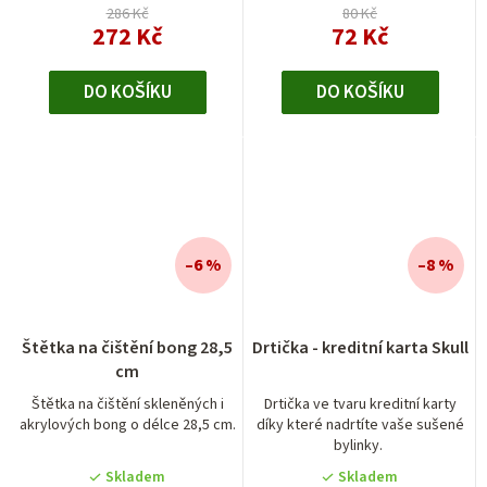
hvězdiček.
286 Kč
80 Kč
272 Kč
72 Kč
DO KOŠÍKU
DO KOŠÍKU
–6 %
–8 %
Štětka na čištění bong 28,5
Drtička - kreditní karta Skull
cm
Štětka na čištění skleněných i
Drtička ve tvaru kreditní karty
akrylových bong o délce 28,5 cm.
díky které nadrtíte vaše sušené
bylinky.
Skladem
Skladem