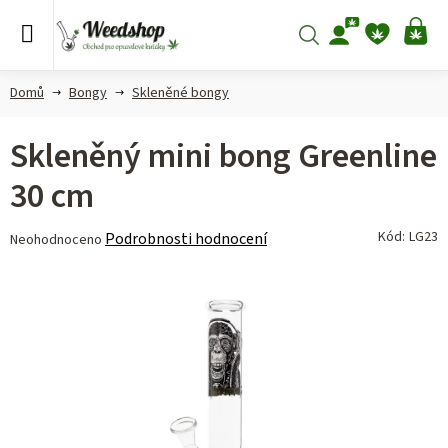
Přejít
na
Hledat
NÁ
obsah
KO
Domů
Bongy
Skleněné bongy
Skleněný mini bong Greenline
30 cm
Průměrné
Kód:
LG23
Podrobnosti hodnocení
Neohodnoceno
hodnocení
produktu
je
0,0
z 5
hvězdiček.