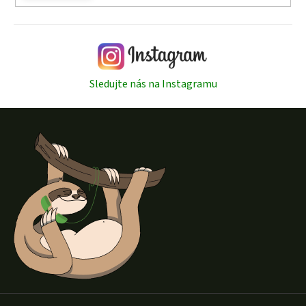
Sledujte nás na Instagramu
Z
á
p
a
t
í