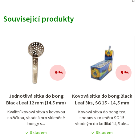
Související produkty
–9 %
–5 %
Průměrné
Průměrné
Jednotlivá sítka do bong
Kovová sítka do bong Black
hodnocení
hodnocení
Black Leaf 12 mm (14.5 mm)
Leaf 3ks, SG 15 - 14,5 mm
produktu
produktu
je
je
Kvalitní kovová sítka s kovovou
Kovová sítka do bong tzv.
nožičkou, vhodná pro skleněné
spoons v rozměru SG 15
4,0
5,0
bongy s...
vhodným do kotlíků 14,5 ale...
z
z
5
5
Skladem
Skladem