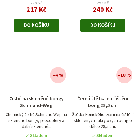
hvězdiček.
228 Kč
252 Kč
217 Kč
240 Kč
DO KOŠÍKU
DO KOŠÍKU
–4 %
–10 %
Průměrné
Čistič na skleněné bongy
Černá štětka na čištění
hodnocení
Schmand-Weg
bong 28,5 cm
produktu
je
Chemický čistič Schmand Weg na
Štětka konického tvaru na čištění
skleněné bongy, precoolery a
skleněných i akrylových bong o
4,0
další skleněné...
délce 28,5 cm.
z
5
Skladem
Skladem