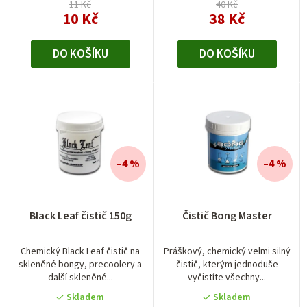
hvězdiček.
hvězdiček.
11 Kč
40 Kč
10 Kč
38 Kč
DO KOŠÍKU
DO KOŠÍKU
–4 %
–4 %
Průměrné
Black Leaf čistič 150g
Čistič Bong Master
hodnocení
produktu
je
Chemický Black Leaf čistič na
Práškový, chemický velmi silný
skleněné bongy, precoolery a
čistič, kterým jednoduše
4,0
další skleněné...
vyčistíte všechny...
z
5
Skladem
Skladem