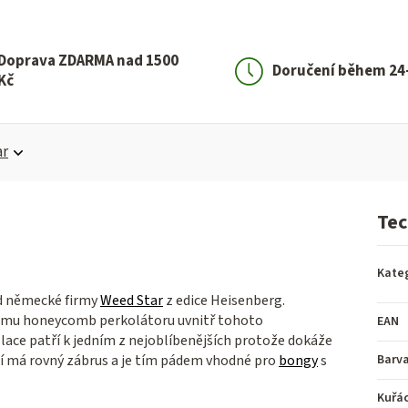
Doprava ZDARMA nad 1500
Doručení během 24
Kč
ar
Tec
Kate
d německé firmy
Weed Star
z edice Heisenberg.
nému honeycomb perkolátoru uvnitř tohoto
EAN
ace patří k jedním z nejoblíbenějších protože dokáže
ní má rovný zábrus a je tím pádem vhodné pro
bongy
s
Barv
Kuřá