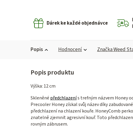
Dárek ke každé objednávce
Popis
Hodnocení
Značka
Weed St
Výška: 12 cm
Skleněné
předchlazení
s trefným názvem Honey o
Precooler Honey získal svůj název díky zabudova
předchlazení na chlazení kouře. HoneyComb perkol
znatelně zjemnit agresivní kouř. Toto předchlaze
rovným zábrusem.