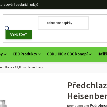
zpracování osobních údajů
by
CBD Produkty
CBD, HHC a CBG konopí
Hašiš
zení Honey 18,8mm Heisenberg
Předchla
Heisenbe
Průměrné
Podrobnos
Neohodnoceno