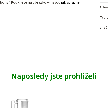
áš bong? Koukněte na obrázkový návod
jak správně
Prům
Typ p
Znač
Naposledy jste prohlíželi