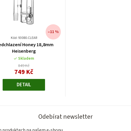
–11 %
Kód: 93080.CLEAR
edchlazení Honey 18,8mm
Heisenberg
Skladem
849 Kč
749 Kč
Měrná
cena:
DETAIL
Odebírat newsletter
ch produktech na našem e-shopu.