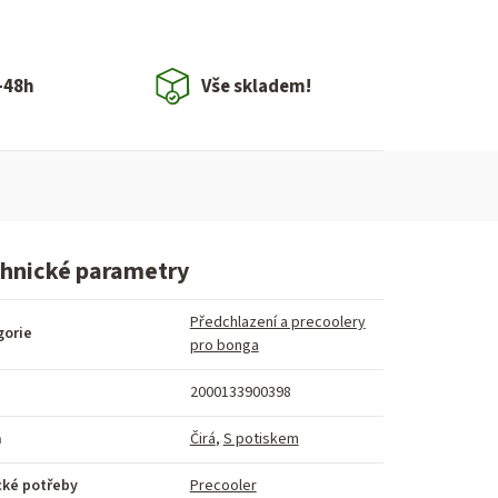
-48h
Vše skladem!
hnické parametry
Předchlazení a precoolery
gorie
pro bonga
2000133900398
a
Čirá
,
S potiskem
cké potřeby
Precooler