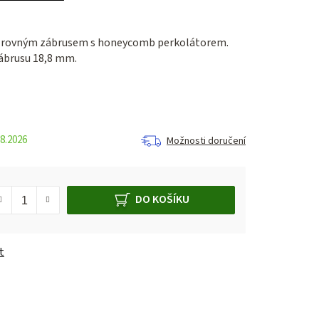
s rovným zábrusem s honeycomb perkolátorem.
zábrusu 18,8 mm.
8.2026
Možnosti doručení
DO KOŠÍKU
t