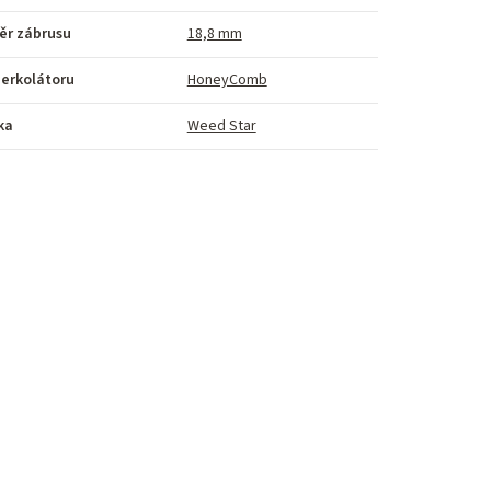
ěr zábrusu
18,8 mm
erkolátoru
HoneyComb
ka
Weed Star