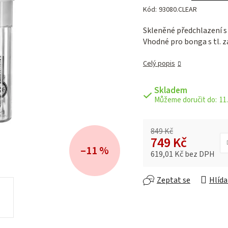
hodnocení
Kód:
93080.CLEAR
produktu
je
Skleněné předchlazení 
0,0
Vhodné pro bonga s tl. 
z 5
hvězdiček.
Celý popis
Skladem
11.
849 Kč
749 Kč
–11 %
619,01 Kč bez DPH
Měrná cena:
Zeptat se
Hlída