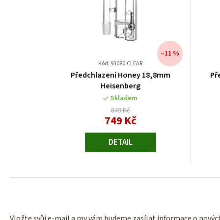
–11 %
Kód: 93080.CLEAR
Předchlazení Honey 18,8mm
Př
Heisenberg
Skladem
849 Kč
749 Kč
Měrná
cena:
DETAIL
Vložte svůj e-mail a my vám budeme zasílat informace o nový