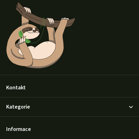
á
p
a
t
í
Kontakt
Kategorie
Informace