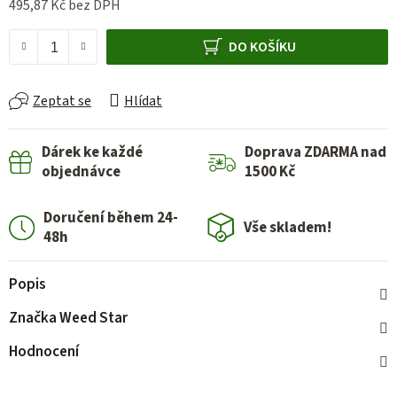
495,87 Kč bez DPH
Měrná cena:
DO KOŠÍKU
Zeptat se
Hlídat
Dárek ke každé
Doprava ZDARMA nad
objednávce
1500 Kč
Doručení během 24-
Vše skladem!
48h
Popis
Značka
Weed Star
Hodnocení