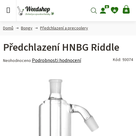
Přejít
na
Hledat
NÁ
obsah
KO
Domů
Bongy
Předchlazení a precoolery
Předchlazení HNBG Riddle
Průměrné
Kód:
93074
Podrobnosti hodnocení
Neohodnoceno
hodnocení
produktu
je
0,0
z 5
hvězdiček.