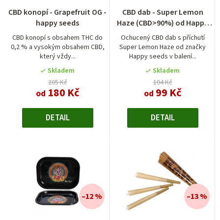
CBD konopí - Grapefruit OG -
CBD dab - Super Lemon
happy seeds
Haze (CBD>90%) od Happy
seeds
CBD konopí s obsahem THC do
Ochucený CBD dab s příchutí
0,2 % a vysokým obsahem CBD,
Super Lemon Haze od značky
který vždy...
Happy seeds v balení...
Skladem
Skladem
205 Kč
104 Kč
180 Kč
99 Kč
od
od
DETAIL
DETAIL
–12 %
–13 %