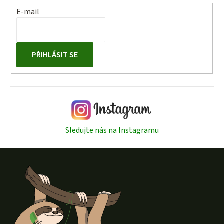
E-mail
PŘIHLÁSIT SE
Sledujte nás na Instagramu
Z
á
p
a
t