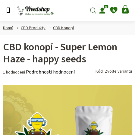
Přejít
na
Hledat
NÁ
obsah
KO
Domů
CBD Produkty
CBD Konopí
CBD konopí - Super Lemon
Haze - happy seeds
Průměrné
Kód:
Zvolte variantu
Podrobnosti hodnocení
1 hodnocení
hodnocení
produktu
je
4,0
z 5
hvězdiček.