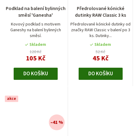
Podklad na balení bylinných
Předrolované kónické
směsí 'Ganesha'
dutinky RAW Classic 3 ks
Kovový podklad s motivem
Předrolované kónické dutinky od
Ganeshy na balení bylinných
značky RAW Classic v balení po 3
směsí.
ks. Dutinky...
Skladem
Skladem
120 Kč
52 Kč
105 Kč
45 Kč
DO KOŠÍKU
DO KOŠÍKU
akce
–41 %