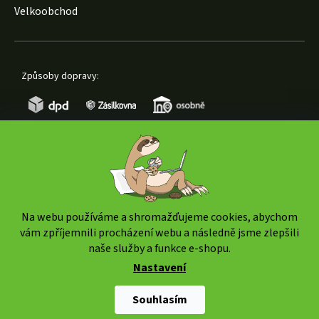
Velkoobchod
Způsoby dopravy:
Způsoby platby:
Na webu používáme a shromažďujeme cookies, abychom
vám zpříjemnili procházení webu a následně jsme zlepšili
naše služby a funkce e-shopu.
Nastavení
Copyright 2026
www.weedshop.cz
. Všechna práva
vyhrazena.
Upravit nastavení cookies
Souhlasím