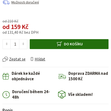
Možnosti doručení
od 210 Kč
od
159 Kč
od
131,40 Kč
bez DPH
Měrná cena:
DO KOŠÍKU
Zeptat se
Hlídat
Dárek ke každé
Doprava ZDARMA nad
objednávce
1500 Kč
Doručení během 24-
Vše skladem!
48h
Popis