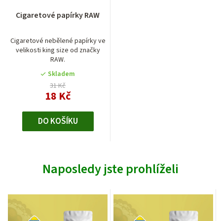
Průměrné
Cigaretové papírky RAW
hodnocení
produktu
je
Cigaretové nebělené papírky ve
velikosti king size od značky
5,0
RAW.
z
5
Skladem
hvězdiček.
31 Kč
18 Kč
DO KOŠÍKU
Naposledy jste prohlíželi