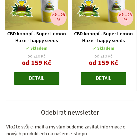
až –28
až –28
%
%
CBD konopí - Super Lemon
CBD konopí - Super Lemon
Haze - happy seeds
Haze - happy seeds
Skladem
Skladem
od 210 Kč
od 210 Kč
od 159 Kč
od 159 Kč
Měrná
Měrná
cena:
cena:
DETAIL
DETAIL
Odebírat newsletter
Vložte svůj e-mail a my vám budeme zasílat informace o
nových produktech na našem e-shopu.