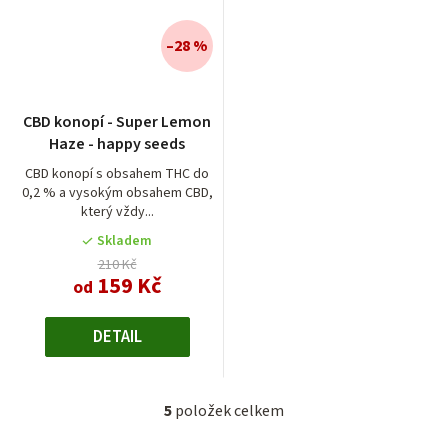
–28 %
Průměrné
CBD konopí - Super Lemon
hodnocení
Haze - happy seeds
produktu
je
CBD konopí s obsahem THC do
0,2 % a vysokým obsahem CBD,
4,0
který vždy...
z
5
Skladem
hvězdiček.
210 Kč
159 Kč
od
DETAIL
5
položek celkem
O
v