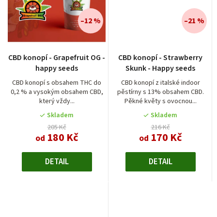
–12 %
–21 %
CBD konopí - Grapefruit OG -
CBD konopí - Strawberry
happy seeds
Skunk - Happy seeds
CBD konopí s obsahem THC do
CBD konopí z italské indoor
0,2 % a vysokým obsahem CBD,
pěstírny s 13% obsahem CBD.
který vždy...
Pěkné květy s ovocnou...
Skladem
Skladem
205 Kč
216 Kč
180 Kč
170 Kč
od
od
DETAIL
DETAIL