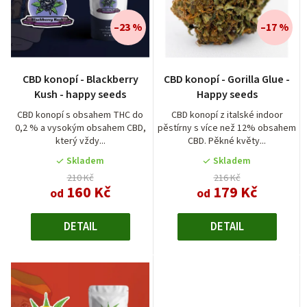
n
í
–23 %
–17 %
p
r
CBD konopí - Blackberry
CBD konopí - Gorilla Glue -
o
Kush - happy seeds
Happy seeds
d
CBD konopí s obsahem THC do
CBD konopí z italské indoor
0,2 % a vysokým obsahem CBD,
pěstírny s více než 12% obsahem
u
který vždy...
CBD. Pěkné květy...
k
Skladem
Skladem
t
210 Kč
216 Kč
160 Kč
179 Kč
od
od
ů
DETAIL
DETAIL