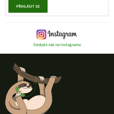
PŘIHLÁSIT SE
Sledujte nás na Instagramu
Z
á
p
a
t
í