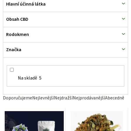
d
Hlavní účinná látka
u
k
Obsah CBD
t
Rodokmen
ů
Značka
Na skladě
5
Ř
Doporučujeme
Nejlevnější
Nejdražší
Nejprodávanější
Abecedně
a
z
e