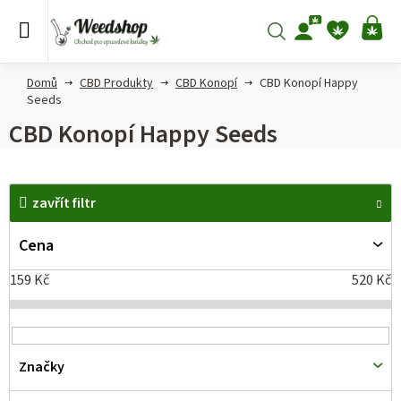
Přejít
na
Hledat
NÁ
obsah
KO
Domů
CBD Produkty
CBD Konopí
CBD Konopí Happy
Seeds
CBD Konopí Happy Seeds
V
zavřít filtr
ý
p
Cena
i
159
Kč
520
Kč
s
p
r
Značky
o