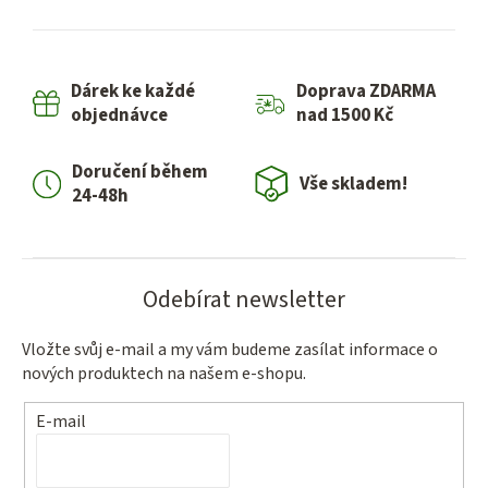
l
á
d
Dárek ke každé
Doprava ZDARMA
a
objednávce
nad 1500 Kč
c
í
Doručení během
p
Vše skladem!
24-48h
r
v
k
y
Odebírat newsletter
v
ý
Vložte svůj e-mail a my vám budeme zasílat informace o
p
nových produktech na našem e-shopu.
i
s
E-mail
u