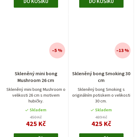
DO KOŠÍKU
DO KOŠÍKU
–5 %
–13 %
Průměrné
Skleněný mini bong
Skleněný bong Smoking 30
hodnocení
Mushroom 26 cm
cm
produktu
je
Skleněný mini bong Mushroom o
Skleněný bong Smoking s
velikosti 26 cm s motivem
originálním potiskem o velikosti
5,0
hubičky.
30 cm.
z
5
Skladem
Skladem
hvězdiček.
450 Kč
489 Kč
425 Kč
425 Kč