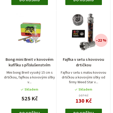
DO KOŠÍKU
DO KOŠÍKU
–22 %
Průměrné
Bong mini Breit v kovovém
Fajfka v setu s kovovou
hodnocení
kufříku s příslušenstvím
drtičkou
produktu
je
Mini bong Breit vysoký 15 cm s
Fajfka v setu s malou kovovou
drtičkou, fajfkou a kovovými sítky
drtičkou a kovovými sítky od
5,0
v...
firmy Weed Star v...
z
5
Skladem
Skladem
hvězdiček.
167 Kč
525 Kč
130 Kč