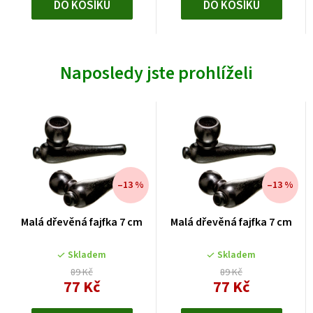
DO KOŠÍKU
DO KOŠÍKU
Naposledy jste prohlíželi
–13 %
–13 %
Malá dřevěná fajfka 7 cm
Malá dřevěná fajfka 7 cm
Skladem
Skladem
89 Kč
89 Kč
77 Kč
77 Kč
Měrná
Měrná
cena:
cena: