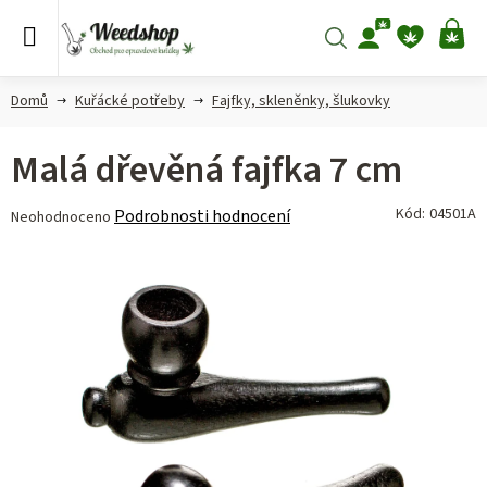
Přejít
na
Hledat
NÁ
obsah
KO
Domů
Kuřácké potřeby
Fajfky, skleněnky, šlukovky
Malá dřevěná fajfka 7 cm
Průměrné
Kód:
04501A
Podrobnosti hodnocení
Neohodnoceno
hodnocení
produktu
je
0,0
z 5
hvězdiček.