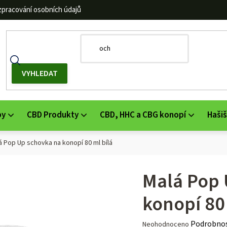
zpracování osobních údajů
by
CBD Produkty
CBD, HHC a CBG konopí
Hašiš
á Pop Up schovka na konopí 80 ml bílá
Malá Pop 
konopí 80
Průměrné
Podrobnos
Neohodnoceno