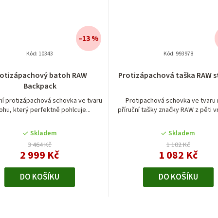
–13 %
Kód:
10343
Kód:
993978
rotizápachový batoh RAW
Protizápachová taška RAW s
Backpack
ní protizápachová schovka ve tvaru
Protipachová schovka ve tvaru
ohu, který perfektně pohlcuje...
příruční tašky značky RAW z pěti vr
Skladem
Skladem
3 464 Kč
1 102 Kč
2 999 Kč
1 082 Kč
DO KOŠÍKU
DO KOŠÍKU