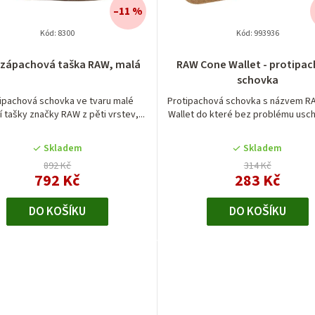
–11 %
Kód:
8300
Kód:
993936
Průměrné
izápachová taška RAW, malá
RAW Cone Wallet - protipa
hodnocení
schovka
produktu
je
ipachová schovka ve tvaru malé
Protipachová schovka s názvem R
í tašky značky RAW z pěti vrstev,...
Wallet do které bez problému usch
5,0
z
5
Skladem
Skladem
hvězdiček.
892 Kč
314 Kč
792 Kč
283 Kč
DO KOŠÍKU
DO KOŠÍKU