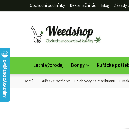
Přejít
Obchodní podmínky
Reklamační řád
Blog
Zásady 
na
obsah
Letní výprodej
Bongy
Kuřácké potře
Domů
Kuřácké potřeby
Schovky na marihuanu
Mal