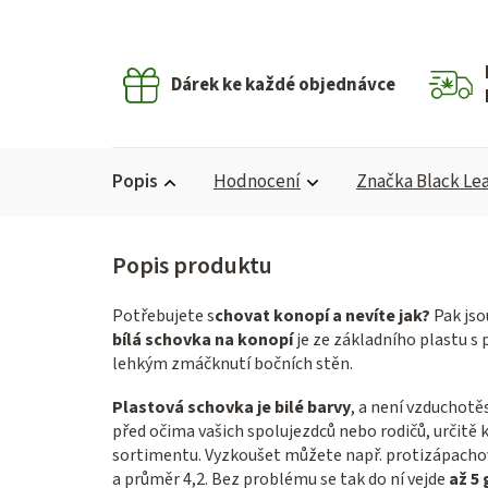
Dárek ke každé objednávce
Popis
Hodnocení
Značka
Black Lea
Potřebujete s
chovat konopí a nevíte jak?
Pak jso
bílá schovka na konopí
je ze základního plastu s
lehkým zmáčknutí bočních stěn.
Plastová schovka je bilé barvy
, a není vzduchotě
před očima vašich spolujezdců nebo rodičů, určitě 
sortimentu. Vyzkoušet můžete např. protizápacho
a průměr 4,2. Bez problému se tak do ní vejde
až 5