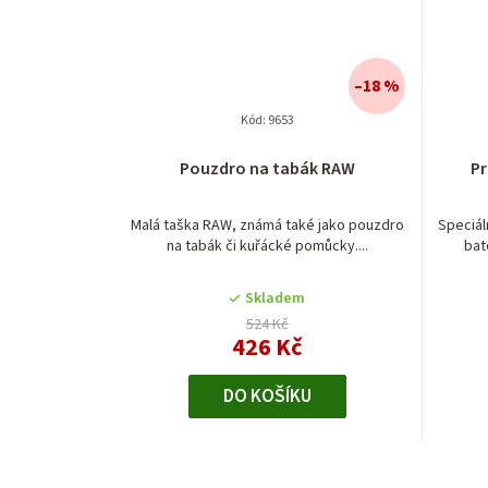
–18 %
Kód:
9653
Pouzdro na tabák RAW
P
Malá taška RAW, známá také jako pouzdro
Speciál
na tabák či kuřácké pomůcky....
bat
Skladem
524 Kč
426 Kč
DO KOŠÍKU