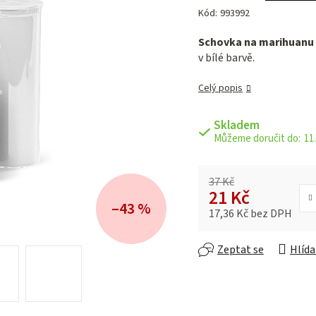
hodnocení
Kód:
993992
produktu
je
Schovka na marihuanu
0,0
v bílé barvě.
z 5
hvězdiček.
Celý popis
Skladem
11.
37 Kč
21 Kč
–43 %
17,36 Kč bez DPH
Měrná cena:
Zeptat se
Hlída