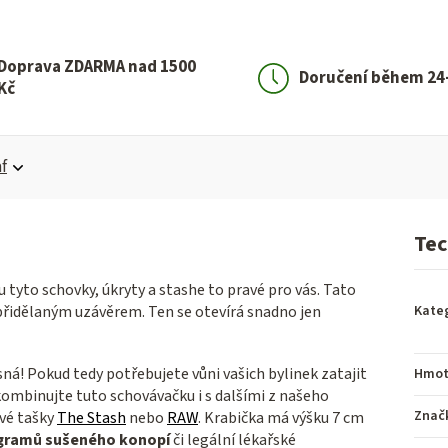
Doprava ZDARMA nad 1500
Doručení během 24
Kč
f
Tec
u tyto schovky, úkryty a stashe to pravé pro vás. Tato
 přidělaným uzávěrem. Ten se otevírá snadno jen
Kate
sná! Pokud tedy potřebujete vůni vašich bylinek zatajit
Hmot
kombinujte tuto schovávačku i s dalšími z našeho
Znač
vé tašky
The Stash
nebo
RAW
. Krabička má výšku 7 cm
 gramů sušeného konopí
či legální lékařské