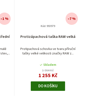
–1 %
–7 %
Kód:
993979
třední
Protizápachová taška RAW velká
 malé
Protipachová schovka ve tvaru příruční
stev,...
tašky velké velikosti značky RAW z...
Skladem
1 364 Kč
1 255 Kč
DO KOŠÍKU