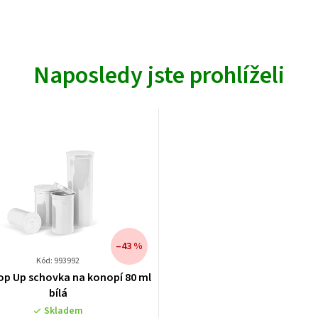
Naposledy jste prohlíželi
–43 %
Kód: 993992
op Up schovka na konopí 80 ml
bílá
Skladem