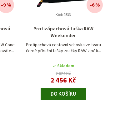
–9 %
–6 %
Kód:
9533
chová
Protizápachová taška RAW
Weekender
AW Cone
Protipachová cestovní schovka ve tvaru
ováte...
černé příruční tašky značky RAW z pěti...
Skladem
2 624 Kč
2 456 Kč
DO KOŠÍKU