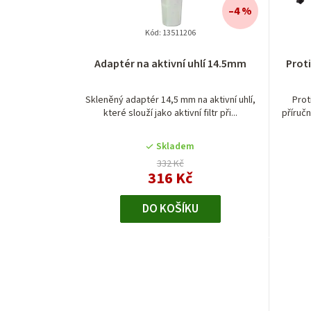
–4 %
Kód:
13511206
Adaptér na aktivní uhlí 14.5mm
Prot
Skleněný adaptér 14,5 mm na aktivní uhlí,
Prot
které slouží jako aktivní filtr při...
příručn
Skladem
332 Kč
316 Kč
DO KOŠÍKU