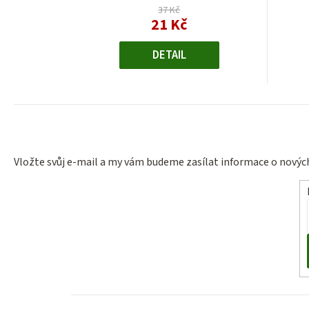
37 Kč
21 Kč
Měrná
cena:
DETAIL
Vložte svůj e-mail a my vám budeme zasílat informace o nový