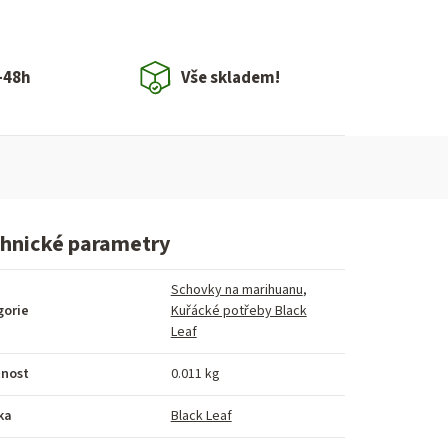
-48h
Vše skladem!
hnické parametry
Schovky na marihuanu
,
gorie
Kuřácké potřeby Black
Leaf
nost
0.011 kg
ka
Black Leaf