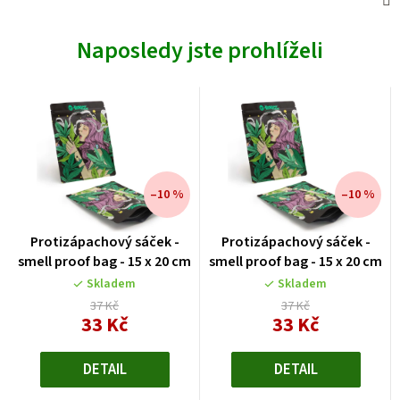
Naposledy jste prohlíželi
–10 %
–10 %
Protizápachový sáček -
Protizápachový sáček -
smell proof bag - 15 x 20 cm
smell proof bag - 15 x 20 cm
Skladem
Skladem
37 Kč
37 Kč
33 Kč
33 Kč
Měrná
Měrná
cena:
cena:
DETAIL
DETAIL