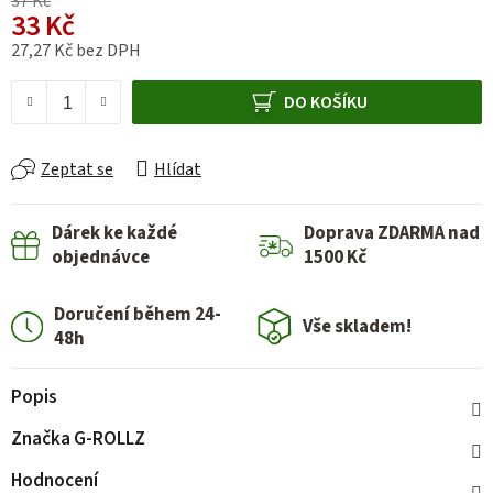
37 Kč
33 Kč
27,27 Kč bez DPH
Měrná cena:
DO KOŠÍKU
Zeptat se
Hlídat
Dárek ke každé
Doprava ZDARMA nad
objednávce
1500 Kč
Doručení během 24-
Vše skladem!
48h
Popis
Značka
G-ROLLZ
Hodnocení