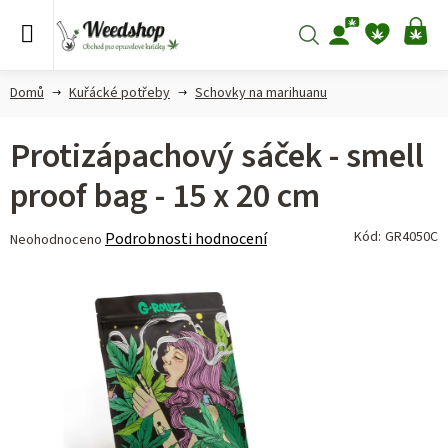
Přejít
na
Hledat
NÁ
obsah
KO
Domů
Kuřácké potřeby
Schovky na marihuanu
Protizápachový sáček - smell
proof bag - 15 x 20 cm
Průměrné
Kód:
GR4050C
Podrobnosti hodnocení
Neohodnoceno
hodnocení
produktu
je
0,0
z 5
hvězdiček.