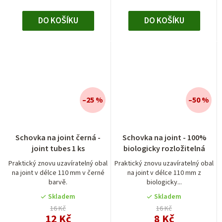
DO KOŠÍKU
DO KOŠÍKU
–25 %
–50 %
Schovka na joint černá -
Schovka na joint - 100%
joint tubes 1 ks
biologicky rozložitelná
Praktický znovu uzavíratelný obal
Praktický znovu uzavíratelný obal
na joint v délce 110 mm v černé
na joint v délce 110 mm z
barvě.
biologicky...
Skladem
Skladem
16 Kč
16 Kč
12 Kč
8 Kč