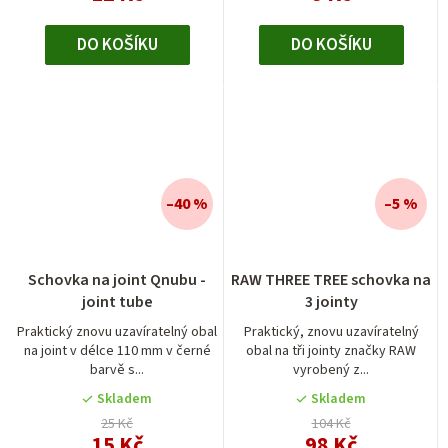
DO KOŠÍKU
DO KOŠÍKU
–40 %
–5 %
Schovka na joint Qnubu -
RAW THREE TREE schovka na
joint tube
3 jointy
Praktický znovu uzavíratelný obal
Praktický, znovu uzavíratelný
na joint v délce 110 mm v černé
obal na tři jointy značky RAW
barvě s...
vyrobený z...
Skladem
Skladem
25 Kč
104 Kč
15 Kč
98 Kč