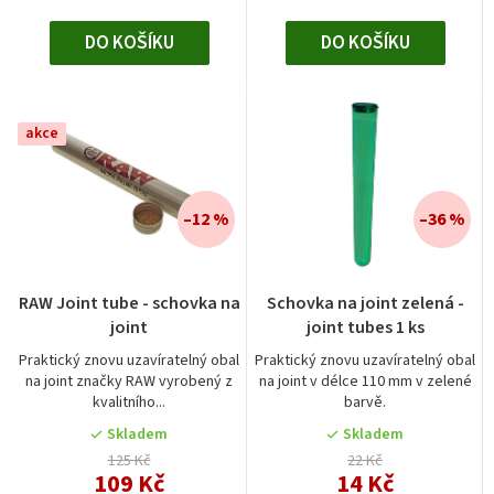
DO KOŠÍKU
DO KOŠÍKU
akce
–12 %
–36 %
Průměrné
RAW Joint tube - schovka na
Schovka na joint zelená -
hodnocení
joint
joint tubes 1 ks
produktu
je
Praktický znovu uzavíratelný obal
Praktický znovu uzavíratelný obal
na joint značky RAW vyrobený z
na joint v délce 110 mm v zelené
2,0
kvalitního...
barvě.
z
5
Skladem
Skladem
hvězdiček.
125 Kč
22 Kč
109 Kč
14 Kč