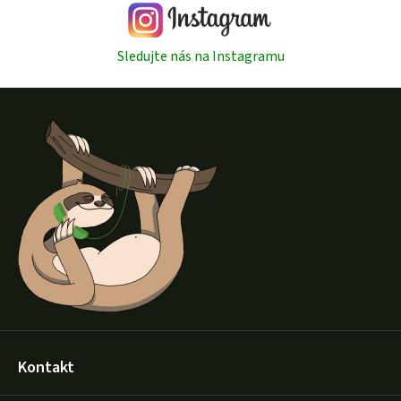
Sledujte nás na Instagramu
Z
á
p
a
t
í
Kontakt