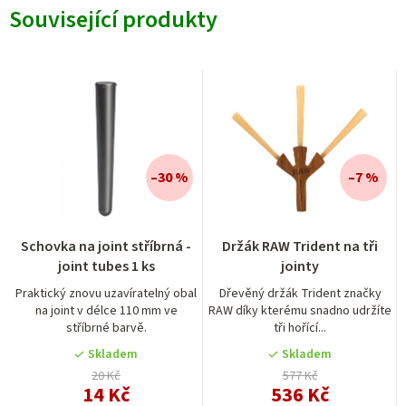
Související produkty
–30 %
–7 %
Schovka na joint stříbrná -
Držák RAW Trident na tři
joint tubes 1 ks
jointy
Praktický znovu uzavíratelný obal
Dřevěný držák Trident značky
na joint v délce 110 mm ve
RAW díky kterému snadno udržíte
stříbrné barvě.
tři hořící...
Skladem
Skladem
20 Kč
577 Kč
14 Kč
536 Kč