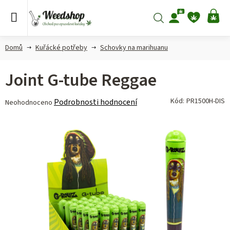
Přejít
na
Hledat
NÁ
obsah
KO
Domů
Kuřácké potřeby
Schovky na marihuanu
Joint G-tube Reggae
Průměrné
Kód:
PR1500H-DIS
Podrobnosti hodnocení
Neohodnoceno
hodnocení
produktu
je
0,0
z 5
hvězdiček.