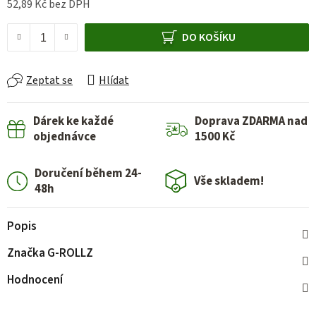
52,89 Kč bez DPH
Měrná cena:
DO KOŠÍKU
Zeptat se
Hlídat
Dárek ke každé
Doprava ZDARMA nad
objednávce
1500 Kč
Doručení během 24-
Vše skladem!
48h
Popis
Značka
G-ROLLZ
Hodnocení