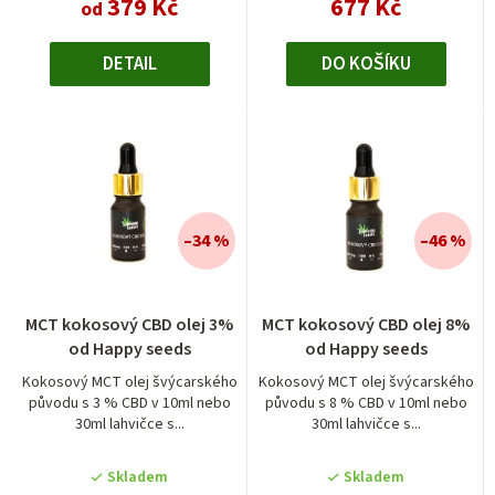
379 Kč
677 Kč
od
DETAIL
DO KOŠÍKU
–34 %
–46 %
MCT kokosový CBD olej 3%
MCT kokosový CBD olej 8%
od Happy seeds
od Happy seeds
Kokosový MCT olej švýcarského
Kokosový MCT olej švýcarského
původu s 3 % CBD v 10ml nebo
původu s 8 % CBD v 10ml nebo
30ml lahvičce s...
30ml lahvičce s...
Skladem
Skladem