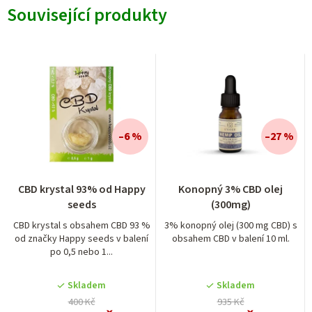
Související produkty
–6 %
–27 %
CBD krystal 93% od Happy
Konopný 3% CBD olej
seeds
(300mg)
CBD krystal s obsahem CBD 93 %
3% konopný olej (300 mg CBD) s
od značky Happy seeds v balení
obsahem CBD v balení 10 ml.
po 0,5 nebo 1...
Skladem
Skladem
400 Kč
935 Kč