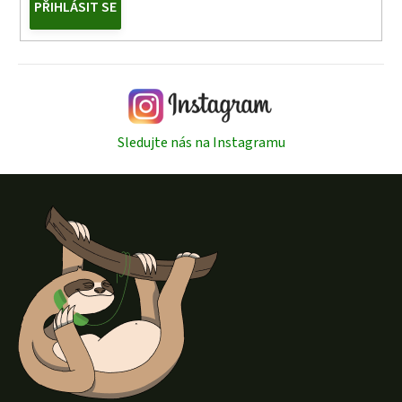
PŘIHLÁSIT SE
Sledujte nás na Instagramu
Z
á
p
a
t
í