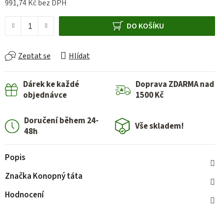
991,74 Kč bez DPH
Měrná cena:
DO KOŠÍKU
Zeptat se
Hlídat
Dárek ke každé
Doprava ZDARMA nad
objednávce
1500 Kč
Doručení během 24-
Vše skladem!
48h
Popis
Značka
Konopný táta
Hodnocení