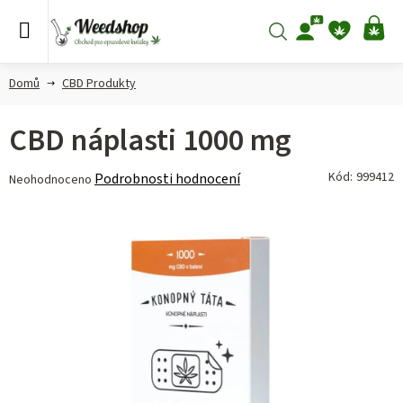
Přejít
na
Hledat
NÁ
obsah
KO
Domů
CBD Produkty
CBD náplasti 1000 mg
Průměrné
Kód:
999412
Podrobnosti hodnocení
Neohodnoceno
hodnocení
produktu
je
0,0
z 5
hvězdiček.