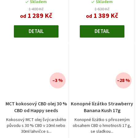
Skladem
Skladem
1 400 Kč
1 630 Kč
1 289 Kč
1 389 Kč
od
od
DETAIL
DETAIL
–3 %
–28 %
MCT kokosový CBD olej 30 %
Konopné lízátko Strawberry
CBD od Happy seeds
Banana Kush 17g
Kokosový MCT olej švýcarského
Konopné lízátko s přirozeným
původu s 30 % CBD v 10ml nebo
obsahem CBD o hmotnosti 17 g,
30ml lahvičce s...
se sladkou...