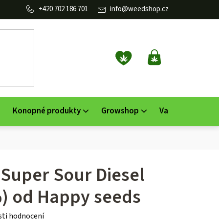
702 186 701
info
@
weedshop.cz
NÁKUPNÍ
KOŠÍK
Konopné produkty
Growshop
Vaporizéry
K
 Super Sour Diesel
) od Happy seeds
ti hodnocení