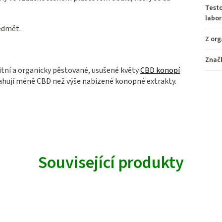
Test
labor
edmět.
Z org
Znač
litní a organicky pěstované, usušené květy
CBD konopí
ahují méně CBD než výše nabízené konopné extrakty.
Související produkty