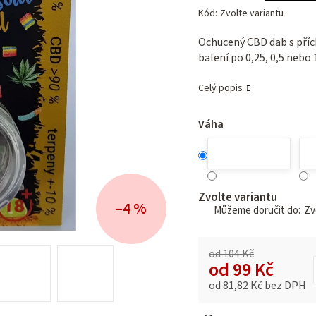
hodnocení
Kód:
Zvolte variantu
produktu
je
Ochucený CBD dab s příc
0,0
balení po 0,25, 0,5 nebo
z 5
hvězdiček.
Celý popis
Váha
Zvolte variantu
–4 %
Zvo
od 104 Kč
od
99 Kč
od
81,82 Kč
bez DPH
Měrná cena: