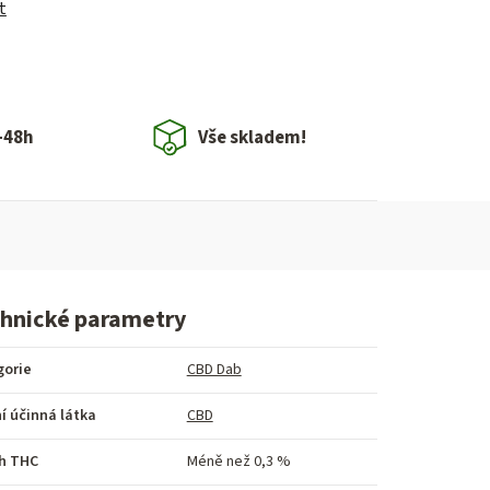
t
-48h
Vše skladem!
hnické parametry
gorie
CBD Dab
í účinná látka
CBD
h THC
Méně než 0,3 %