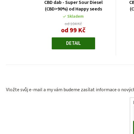
CBD dab - Super Sour Diesel
CB
(CBD>90%) od Happy seeds
(
Skladem
od 104 Kč
od 99 Kč
Měrná
cena:
DETAIL
Vložte svůj e-mail a my vám budeme zasílat informace o nový