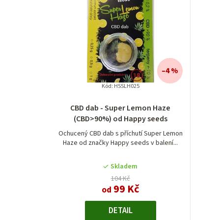
–4 %
Kód:
HSSLH025
CBD dab - Super Lemon Haze
(CBD>90%) od Happy seeds
Ochucený CBD dab s příchutí Super Lemon
Haze od značky Happy seeds v balení...
Skladem
104 Kč
99 Kč
od
DETAIL