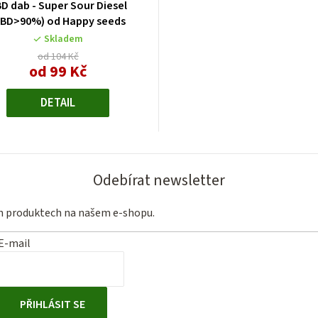
D dab - Super Sour Diesel
CBD>90%) od Happy seeds
Skladem
od 104 Kč
od 99 Kč
Měrná
cena:
DETAIL
Odebírat newsletter
ch produktech na našem e-shopu.
E-mail
PŘIHLÁSIT SE