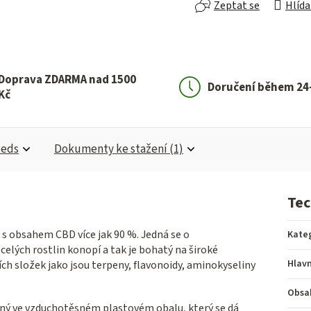
Zeptat se
Hlída
Doprava ZDARMA nad 1500
Doručení během 24
Kč
eeds
Dokumenty ke stažení (1)
Tec
 s obsahem CBD více jak 90 %. Jedná se o
Kate
celých rostlin konopí a tak je bohatý na široké
Hlavn
ch složek jako jsou terpeny, flavonoidy, aminokyseliny
Obsa
ný ve vzduchotěsném plastovém obalu, který se dá