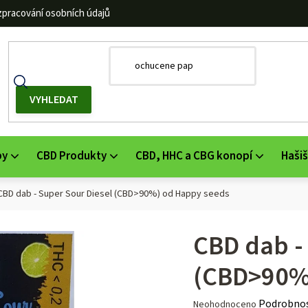
zpracování osobních údajů
by
CBD Produkty
CBD, HHC a CBG konopí
Hašiš
CBD dab - Super Sour Diesel (CBD>90%) od Happy seeds
CBD dab -
(CBD>90%
Průměrné
Podrobnos
Neohodnoceno