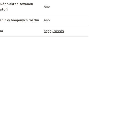
ováno akreditovanou
Ano
atoří
anicky hnojených rostlin
Ano
ka
happy seeds