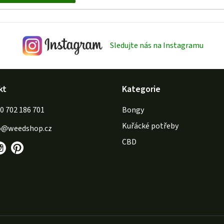
Sledujte nás na Instagramu
kt
Kategorie
702 186 701
Bongy
Kuřácké potřeby
o
@
weedshop.cz
CBD