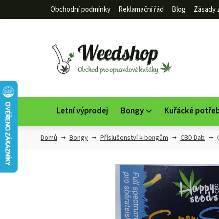
Přejít
Obchodní podmínky
Reklamační řád
Blog
Zásady 
na
obsah
Letní výprodej
Bongy
Kuřácké potře
Domů
Bongy
Příslušenství k bongům
CBD Dab