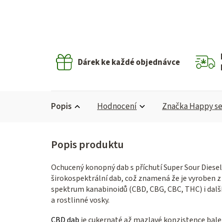
Dárek ke každé objednávce
Popis
Hodnocení
Značka
Happy s
Ochucený konopný dab s příchutí Super Sour Diesel
širokospektrální dab, což znamená že je vyroben z 
spektrum kanabinoidů (CBD, CBG, CBC, THC) i další
a rostlinné vosky.
CBD dab
je cukernaté až mazlavé konzistence bale