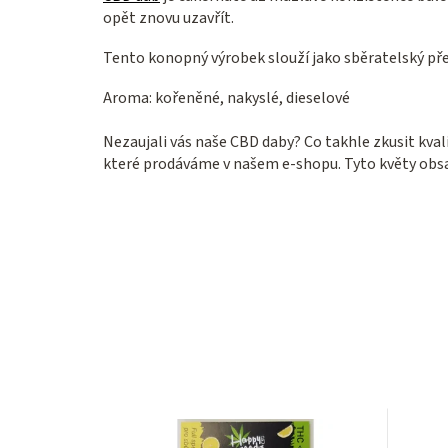
opět znovu uzavřít.
Tento konopný výrobek slouží jako sběratelský př
Aroma: kořeněné, nakyslé, dieselové
Nezaujali vás naše CBD daby? Co takhle zkusit kva
které prodáváme v našem e-shopu. Tyto květy obs