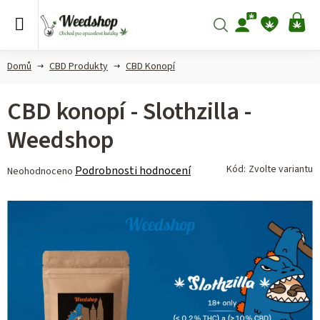
Přejít
na
Hledat
NÁ
obsah
KO
Domů
CBD Produkty
CBD Konopí
CBD konopí - Slothzilla -
Weedshop
Průměrné
Kód:
Zvolte variantu
Podrobnosti hodnocení
Neohodnoceno
hodnocení
produktu
je
0,0
z 5
hvězdiček.