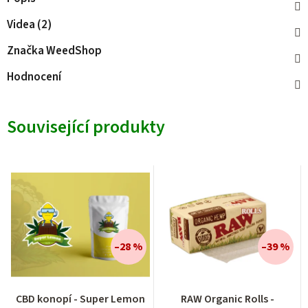
Videa (2)
Značka
WeedShop
Hodnocení
Související produkty
–28 %
–39 %
Průměrné
Průměrné
CBD konopí - Super Lemon
RAW Organic Rolls -
hodnocení
hodnocení