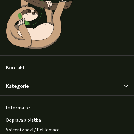
a
t
í
Kontakt
Kategorie
Informace
Doprava a platba
Vrácení zboží / Reklamace