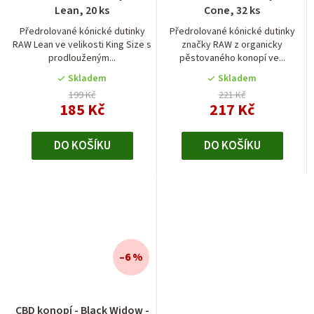
Lean, 20 ks
Cone, 32 ks
Předrolované kónické dutinky
Předrolované kónické dutinky
RAW Lean ve velikosti King Size s
značky RAW z organicky
prodlouženým...
pěstovaného konopí ve...
Skladem
Skladem
199 Kč
221 Kč
185 Kč
217 Kč
DO KOŠÍKU
DO KOŠÍKU
–6 %
CBD konopí - Black Widow -