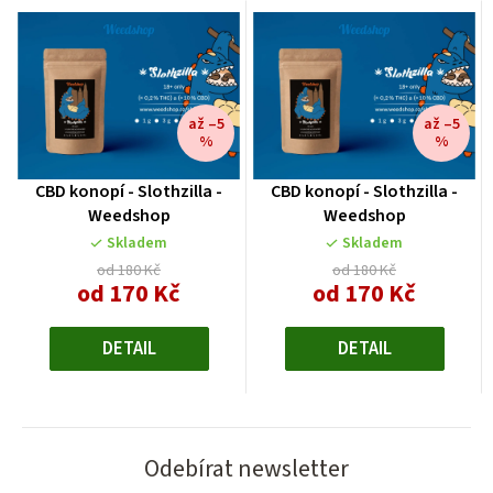
až –5
až –5
%
%
CBD konopí - Slothzilla -
CBD konopí - Slothzilla -
Weedshop
Weedshop
Skladem
Skladem
od 180 Kč
od 180 Kč
od 170 Kč
od 170 Kč
Měrná
Měrná
cena:
cena:
DETAIL
DETAIL
Odebírat newsletter