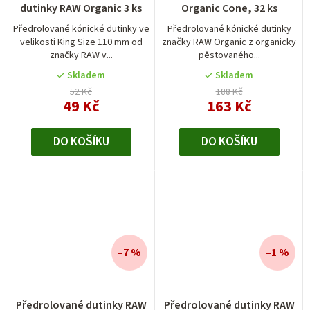
dutinky RAW Organic 3 ks
Organic Cone, 32 ks
produktu
je
Předrolované kónické dutinky ve
Předrolované kónické dutinky
velikosti King Size 110 mm od
značky RAW Organic z organicky
5,0
značky RAW v...
pěstovaného...
z
5
Skladem
Skladem
hvězdiček.
52 Kč
188 Kč
49 Kč
163 Kč
DO KOŠÍKU
DO KOŠÍKU
–7 %
–1 %
Předrolované dutinky RAW
Předrolované dutinky RAW