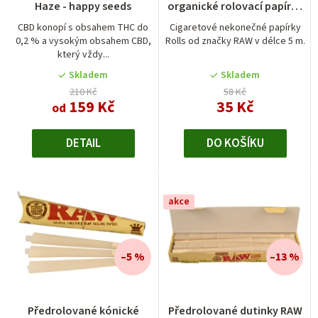
Haze - happy seeds
organické rolovací papírky
produktu
produktu
5m
je
je
CBD konopí s obsahem THC do
Cigaretové nekonečné papírky
0,2 % a vysokým obsahem CBD,
Rolls od značky RAW v délce 5 m.
4,0
3,0
který vždy...
z
z
5
5
Skladem
Skladem
hvězdiček.
hvězdiček.
210 Kč
58 Kč
159 Kč
35 Kč
od
DETAIL
DO KOŠÍKU
akce
–5 %
–13 %
Průměrné
Předrolované kónické
Předrolované dutinky RAW
hodnocení