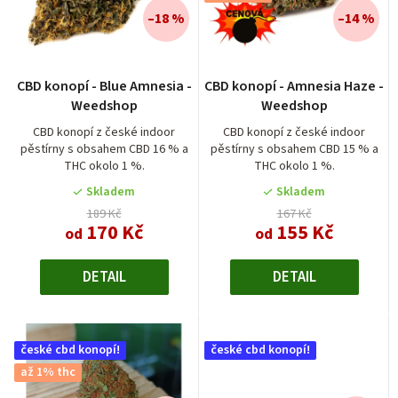
í
–18 %
–14 %
p
r
Průměrné
Průměrné
CBD konopí - Blue Amnesia -
CBD konopí - Amnesia Haze -
hodnocení
hodnocení
o
Weedshop
Weedshop
produktu
produktu
d
je
je
CBD konopí z české indoor
CBD konopí z české indoor
pěstírny s obsahem CBD 16 % a
pěstírny s obsahem CBD 15 % a
5,0
5,0
u
THC okolo 1 %.
THC okolo 1 %.
z
z
k
5
5
Skladem
Skladem
t
hvězdiček.
hvězdiček.
189 Kč
167 Kč
170 Kč
155 Kč
od
od
ů
DETAIL
DETAIL
české cbd konopí!
české cbd konopí!
až 1% thc