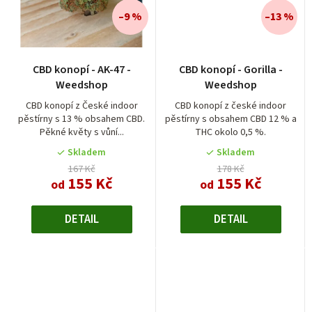
–9 %
–13 %
Průměrné
CBD konopí - AK-47 -
CBD konopí - Gorilla -
hodnocení
Weedshop
Weedshop
produktu
je
CBD konopí z České indoor
CBD konopí z české indoor
pěstírny s 13 % obsahem CBD.
pěstírny s obsahem CBD 12 % a
4,5
Pěkné květy s vůní...
THC okolo 0,5 %.
z
5
Skladem
Skladem
hvězdiček.
167 Kč
178 Kč
155 Kč
155 Kč
od
od
DETAIL
DETAIL