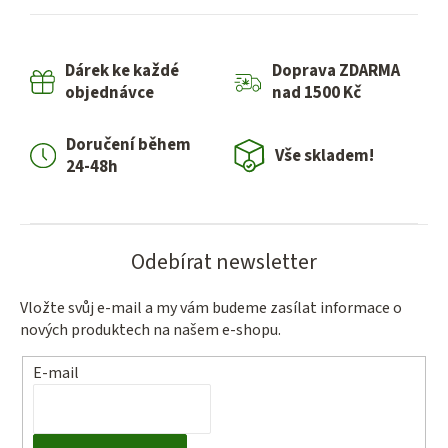
l
á
d
Dárek ke každé
Doprava ZDARMA
a
objednávce
nad 1500 Kč
c
í
Doručení během
p
Vše skladem!
24-48h
r
v
k
y
Odebírat newsletter
v
ý
Vložte svůj e-mail a my vám budeme zasílat informace o
p
nových produktech na našem e-shopu.
i
s
E-mail
u