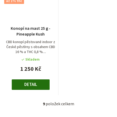
až 1% thc
Konopí na mast 25 g -
Pineapple Kush
CBD konopí pěstované indoor z
České pěstírny s obsahem CBD
16 % a THC 0,8 %....
Skladem
1 250 Kč
DETAIL
9
položek celkem
O
v