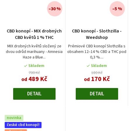
–30 %
–5 %
CBD konopí - MIX drobných
CBD konopí - Slothzilla -
CBD květů 1 % THC
Weedshop
MIX drobných květů složený ze
Prémiové CBD konopí Slothzilla s
dvou odrůd marihuany - Amnesia
obsahem 12–14 % CBD a THC pod
Haze a Blue...
0,3 %....
Skladem
Skladem
700 Kč
180 Kč
489 Kč
170 Kč
od
od
DETAIL
DETAIL
novinka
české cbd konopí!