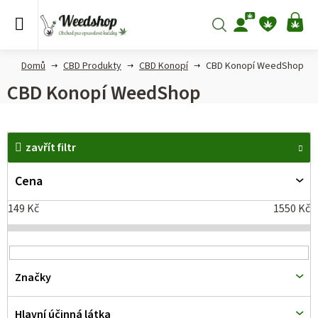
Přejít
na
Hledat
NÁ
obsah
KO
Domů
CBD Produkty
CBD Konopí
CBD Konopí WeedShop
CBD Konopí WeedShop
V
zavřít filtr
ý
p
Cena
i
149
Kč
1550
Kč
s
p
r
Značky
o
d
Hlavní účinná látka