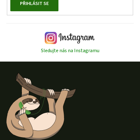
PŘIHLÁSIT SE
Sledujte nás na Instagramu
Z
á
p
a
t
í