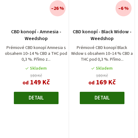
–26 %
–6 %
CBD konopí - Amnesia -
CBD konopí - Black Widow -
Weedshop
Weedshop
Prémiové CBD konopí Amnesia s
Prémiové CBD konopí Black
obsahem 10–14 % CBD a THC pod
Widow s obsahem 10–14 % CBD a
0,3 %. Přímo z...
THC pod 0,3 %. Přímo...
Skladem
Skladem
180 Kč
180 Kč
149 Kč
169 Kč
od
od
DETAIL
DETAIL