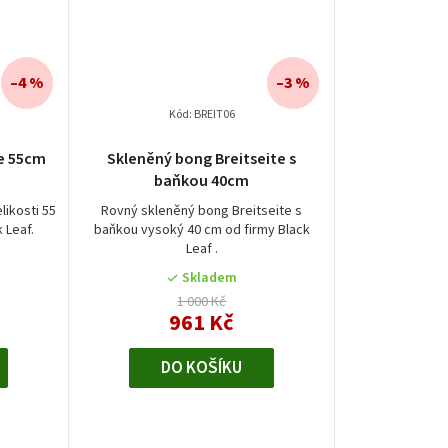
–4 %
–3 %
Kód:
BREIT06
te 55cm
Skleněný bong Breitseite s
baňkou 40cm
likosti 55
Rovný skleněný bong Breitseite s
 Leaf.
baňkou vysoký 40 cm od firmy Black
Leaf .
Skladem
1 000 Kč
961 Kč
DO KOŠÍKU