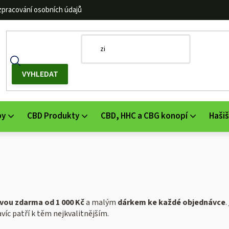
zpracování osobních údajů
by
CBD Produkty
CBD, HHC a CBG konopí
Hašiš
vou zdarma od 1 000 Kč
a malým
dárkem ke každé objednávce
.
víc patří k těm nejkvalitnějším.