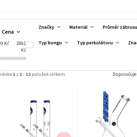
u
k
Značky
Materiál
Průměr zábrus
Cena
ů
Typ bongu
Typ perkolátoru
Zna
80
Kč
2861
Kč
Ř
tránka
1
z
1
-
12
položek celkem
Doporučuj
a
z
e
n