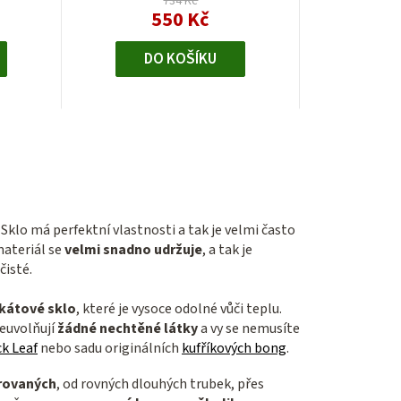
734 Kč
550 Kč
DO KOŠÍKU
Sklo má perfektní vlastnosti a tak je velmi často
materiál se
velmi snadno udržuje
, a tak je
čisté.
ikátové sklo
, které je vysoce odolné vůči teplu.
euvolňují
žádné nechtěné látky
a vy se nemusíte
k Leaf
nebo sadu originálních
kufříkových bong
.
rovaných
, od rovných dlouhých trubek, přes