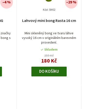
–4 %
–29 %
Kód:
SM02
BG
Lahvový mini bong Rasta 16 cm
d značky
Mini skleněný bong ve tvaru láhve
 bong s
vysoký 16 cm v originálním barevném
provedení.
Skladem
255 Kč
180 Kč
DO KOŠÍKU