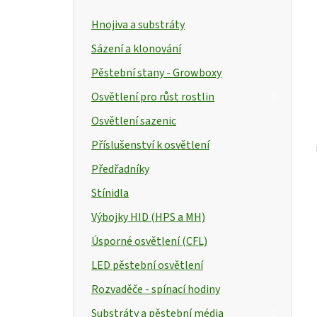
Hnojiva a substráty
Sázení a klonování
Pěstební stany - Growboxy
Osvětlení pro růst rostlin
Osvětlení sazenic
Příslušenství k osvětlení
Předřadníky
Stínidla
Výbojky HID (HPS a MH)
Úsporné osvětlení (CFL)
LED pěstební osvětlení
Rozvaděče - spínací hodiny
Substráty a pěstební média