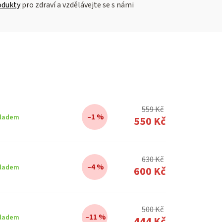
odukty
pro zdraví a vzdělávejte se s námi
559 Kč
–1 %
ladem
550 Kč
630 Kč
–4 %
ladem
600 Kč
500 Kč
–11 %
ladem
444 Kč