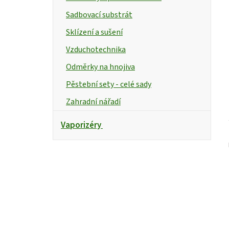
Sadbovací substrát
Sklízení a sušení
Vzduchotechnika
Odměrky na hnojiva
Pěstební sety - celé sady
Zahradní nářadí
Vaporizéry