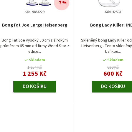
í
–7 %
p
Kód:
9833229
Kód:
42503
r
Bong Fat Joe Large Heisenberg
Bong Lady Killer HN
o
Bong Fat Joe vysoký 50 cm s širokým
Skleněný bong Lady Killer o
d
průměrem 65 mm od firmy Weed Star z
Heisenberg . Tento skleněný
edice...
baňkou...
u
Skladem
Skladem
k
1 354 Kč
630 Kč
1 255 Kč
600 Kč
t
DO KOŠÍKU
DO KOŠÍKU
ů