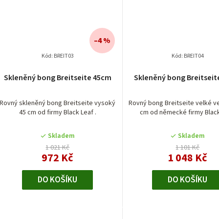
–4 %
Kód:
BREIT03
Kód:
BREIT04
Skleněný bong Breitseite 45cm
Skleněný bong Breitsei
Rovný skleněný bong Breitseite vysoký
Rovný bong Breitseite velké ve
45 cm od firmy Black Leaf .
cm od německé firmy Black
Skladem
Skladem
1 021 Kč
1 101 Kč
972 Kč
1 048 Kč
DO KOŠÍKU
DO KOŠÍKU