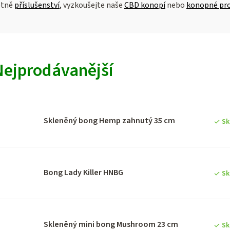
etně
příslušenství
, vyzkoušejte naše
CBD konopí
nebo
konopné pr
V
Nejprodávanější
ý
p
Skleněný bong Hemp zahnutý 35 cm
Sk
p
Bong Lady Killer HNBG
Sk
o
d
Skleněný mini bong Mushroom 23 cm
Sk