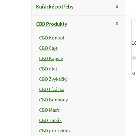
p
Kuřácké potřeby
a
CBD Produkty
n
t
CBD Konopí
e
1
CBD Čaje
l
CBD Kapsle
CBD olej
S
CBD Žvýkačky
CBD Lízátka
CBD Bonbóny
CBD Masti
CBD Tabák
CBD pro zvířata