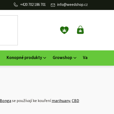
702 186 701
info
@
weedshop.cz
NÁKUPNÍ
KOŠÍK
Konopné produkty
Growshop
Vaporizéry
K
Bonga
se používají ke kouření
marihuany
,
CBD