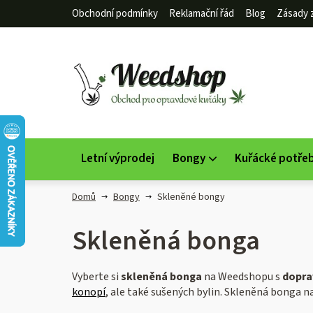
Přejít
Obchodní podmínky
Reklamační řád
Blog
Zásady 
na
obsah
Letní výprodej
Bongy
Kuřácké potře
Domů
Bongy
Skleněné bongy
Skleněná bonga
Vyberte si
skleněná bonga
na Weedshopu s
dopra
konopí
, ale také sušených bylin. Skleněná bonga na