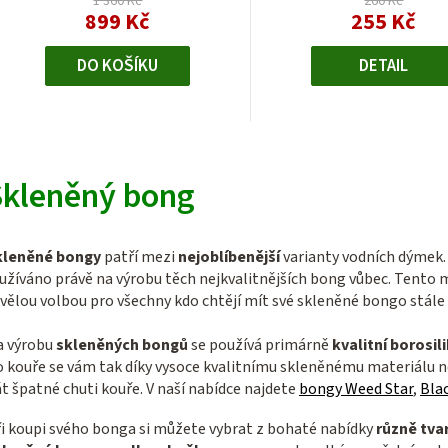
1 360 Kč
260 Kč
899 Kč
255 Kč
DO KOŠÍKU
DETAIL
O
v
Skleněný bong
l
á
kleněné bongy
patří mezi
nejoblíbenější
varianty vodních dýmek. 
d
užíváno právě na výrobu těch nejkvalitnějších bong vůbec. Tento 
a
vělou volbou pro všechny kdo chtějí mít své skleněné bongo stále 
c
a výrobu
skleněných bongů
se používá primárně
kvalitní borosil
í
 kouře se vám tak díky vysoce kvalitnímu skleněnému materiálu n
p
t špatné chuti kouře. V naší nabídce najdete
bongy Weed Star
,
Blac
r
i koupi svého bonga si můžete vybrat z bohaté nabídky
různě tva
v