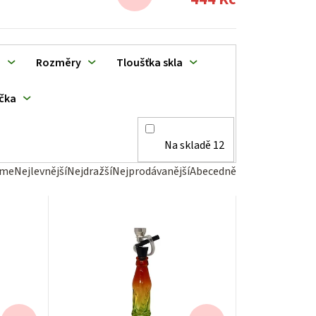
u
Rozměry
Tloušťka skla
čka
Na skladě
12
eme
Nejlevnější
Nejdražší
Nejprodávanější
Abecedně