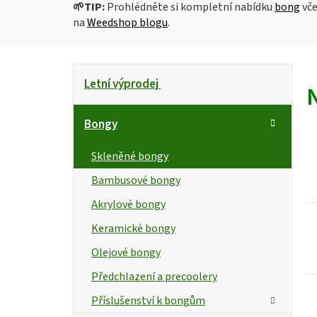
🌱
TIP:
Prohlédněte si kompletní nabídku
bong
vč
na
Weedshop blogu
.
P
K
Přeskočit
Letní výprodej
kategorie
a
o
t
s
Bongy
e
g
t
i
Skleněné bongy
o
r
Bambusové bongy
s
r
Akrylové bongy
i
a
e
Keramické bongy
n
r
Olejové bongy
n
Předchlazení a precoolery
í
Příslušenství k bongům