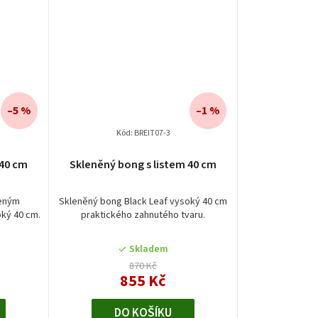
–5 %
–1 %
Kód:
BREIT07-3
Průměrné
 40 cm
Skleněný bong s listem 40 cm
hodnocení
produktu
je
zeným
Skleněný bong Black Leaf vysoký 40 cm
oký 40 cm.
praktického zahnutého tvaru.
5,0
z
5
Skladem
hvězdiček.
870 Kč
855 Kč
DO KOŠÍKU