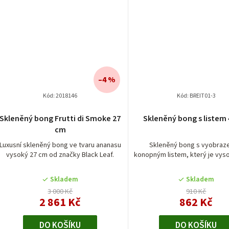
–4 %
Kód:
2018146
Kód:
BREIT01-3
Skleněný bong Frutti di Smoke 27
Skleněný bong s listem
cm
Luxusní skleněný bong ve tvaru ananasu
Skleněný bong s vyobra
vysoký 27 cm od značky Black Leaf.
konopným listem, který je vys
Skladem
Skladem
3 000 Kč
910 Kč
2 861 Kč
862 Kč
DO KOŠÍKU
DO KOŠÍKU