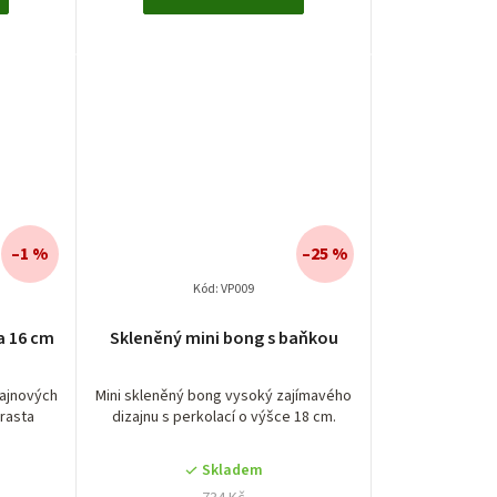
–1 %
–25 %
Kód:
VP009
a 16 cm
Skleněný mini bong s baňkou
zajnových
Mini skleněný bong vysoký zajímavého
 rasta
dizajnu s perkolací o výšce 18 cm.
Skladem